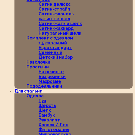
Сатин делюкс
Сатин-страйп
Сатин-фланель
сатин-тенсел
Сатин-жатый шелк
Сатин-жаккард
Натуральный шелк
Комплект с одеялом
1,5 спальный
Евро стандарт
Семейный
Детский набор
Наволочки
Простыни
На резинке
Без резинки
Махровые
Пододеяльники
Для спальни
Одеяла
Пух
Шерсть
Шелк
Бамбук
Эвкалипт
Хлопок / Лен
Фитотерапия
Микроволокно