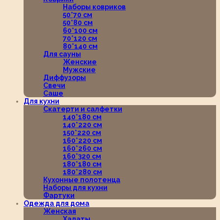
Наборы ковриков
50*70 см
50*80 см
60*100 см
70*120 см
80*140 см
Для сауны
Женские
Мужские
Диффузоры
Свечи
Саше
Для кухни
Скатерти и салфетки
140*180 см
140*220 см
150*220 см
160*220 см
160*260 см
160*320 см
180*180 см
180*280 см
Кухонные полотенца
Наборы для кухни
Фартуки
Одежда для дома
Женская
Халаты