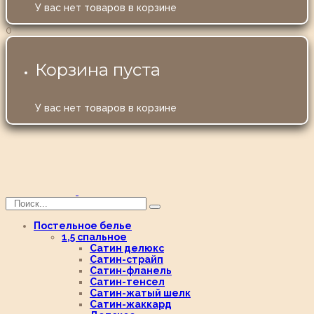
У вас нет товаров в корзине
0
Корзина пуста
У вас нет товаров в корзине
Постельное белье
1,5 спальное
Сатин делюкс
Сатин-страйп
Сатин-фланель
Сатин-тенсел
Сатин-жатый шелк
Сатин-жаккард