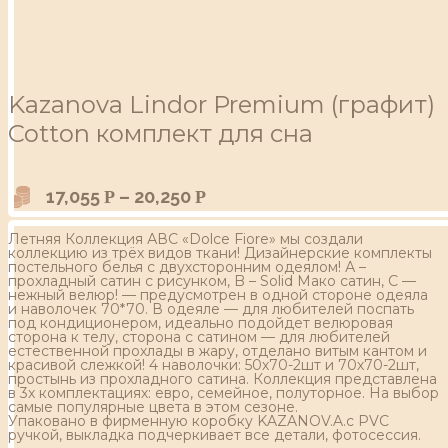
Kazanova Lindor Premium (графит)
Cotton комплект для сна
17,055
–
20,250
Р
Р
Летняя Коллекция АВС «Dolce Fiore» мы создали
коллекцию из трёх видов ткани! Дизайнерские комплекты
постельного белья с двухсторонним одеялом! А –
прохладный сатин с рисунком, B – Solid Мако сатин, С —
нежный велюр! — предусмотрен в одной стороне одеяла
и наволочек 70*70. В одеяле — для любителей поспать
под кондиционером, идеально подойдет велюровая
сторона к телу, сторона с сатином — для любителей
естественной прохлады в жару, отделано витым кантом и
красивой слежкой! 4 наволочки: 50х70-2шт и 70х70-2шт,
простынь из прохладного сатина. Коллекция представлена
в 3х комплектациях: евро, семейное, полуторное. На выбор
самые популярные цвета в этом сезоне.
Упаковано в фирменную коробку KAZANOV.A.с PVC
ручкой, выкладка подчеркивает все детали, фотосессия.