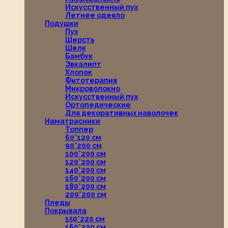
Искусственный пух
Летнее одеяло
Подушки
Пух
Шерсть
Шелк
Бамбук
Эвкалипт
Хлопок
Фитотерапия
Микроволокно
Искусственный пух
Ортопедические
Для декоративных наволочек
Наматрасники
Топпер
60*120 см
90*200 см
100*200 см
120*200 см
140*200 см
160*200 см
180*200 см
200*200 см
Пледы
Покрывала
150*220 см
160*220 см