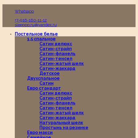
Пн-Вс с 10:00 до 19:00
Whatsapp
+7-916-160-11-12
sleeppp.ru@yandex.ru
Постельное белье
1,5 спальное
Сатин делюкс
Сатин-страйп
Сатин-фланель
Сатин-тенсел
Сатин-жатый шелк
Сатин-жаккард
Детское
Двухспальное
Сатин
Евро стандарт
Сатин делюкс
Сатин-страйп
Сатин-фланель
Сатин-тенсел
Сатин-жатый шелк
Сатин-жаккард
Натуральный шелк
Простынь на резинке
Евро макси
Семейное