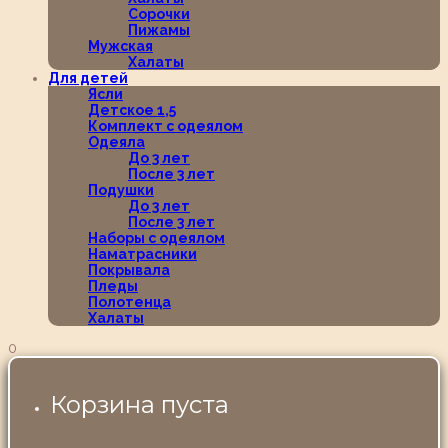
Сорочки
Пижамы
Мужская
Халаты
Для детей
Ясли
Детское 1,5
Комплект с одеялом
Одеяла
До 3 лет
После 3 лет
Подушки
До 3 лет
После 3 лет
Наборы с одеялом
Наматрасники
Покрывала
Пледы
Полотенца
Халаты
0
Корзина пуста