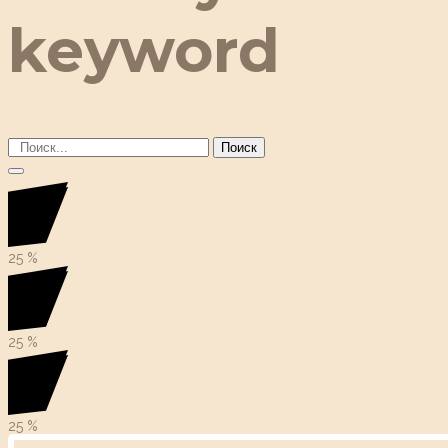
keyword
Поиск
25
%
25
%
25
%