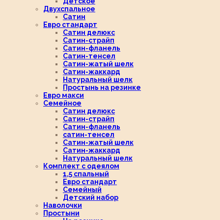
Детское
Двухспальное
Сатин
Евро стандарт
Сатин делюкс
Сатин-страйп
Сатин-фланель
Сатин-тенсел
Сатин-жатый шелк
Сатин-жаккард
Натуральный шелк
Простынь на резинке
Евро макси
Семейное
Сатин делюкс
Сатин-страйп
Сатин-фланель
сатин-тенсел
Сатин-жатый шелк
Сатин-жаккард
Натуральный шелк
Комплект с одеялом
1,5 спальный
Евро стандарт
Семейный
Детский набор
Наволочки
Простыни