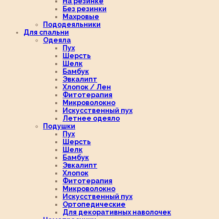
На резинке
Без резинки
Махровые
Пододеяльники
Для спальни
Одеяла
Пух
Шерсть
Шелк
Бамбук
Эвкалипт
Хлопок / Лен
Фитотерапия
Микроволокно
Искусственный пух
Летнее одеяло
Подушки
Пух
Шерсть
Шелк
Бамбук
Эвкалипт
Хлопок
Фитотерапия
Микроволокно
Искусственный пух
Ортопедические
Для декоративных наволочек