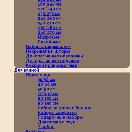
180*240 см
220*240 см
230*250 см
240*260 см
250*270 см
260*260 см
260*270 см
Махровые
Пикейные
Набор с покрывалом
Покрывала и Шторы
Декоративные наволочки
Декоративные подушки
Коврики прикроватные
Для ванной
Полотенца
30*50 см
40*60 см
50*90 см
70*140 см
80*150 см
90*150 см
Набор лицевое и банное
Наборы салфеток
Подарочные наборы
Для пляжа и сауны
Тюрбан
Коврики