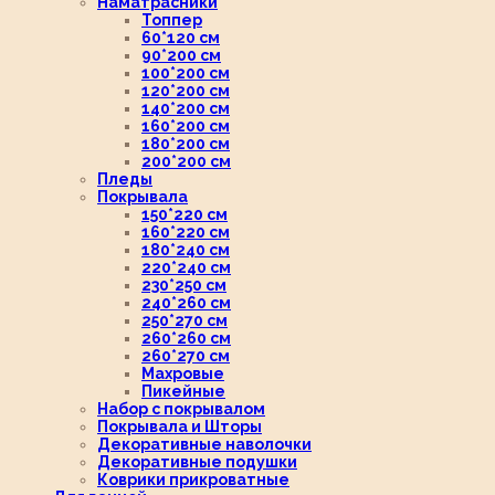
Наматрасники
Топпер
60*120 см
90*200 см
100*200 см
120*200 см
140*200 см
160*200 см
180*200 см
200*200 см
Пледы
Покрывала
150*220 см
160*220 см
180*240 см
220*240 см
230*250 см
240*260 см
250*270 см
260*260 см
260*270 см
Махровые
Пикейные
Набор с покрывалом
Покрывала и Шторы
Декоративные наволочки
Декоративные подушки
Коврики прикроватные