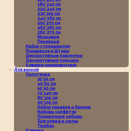
180*240 см
220*240 см
230*250 см
240*260 см
250*270 см
260*260 см
260*270 см
Махровые
Пикейные
Набор с покрывалом
Покрывала и Шторы
Декоративные наволочки
Декоративные подушки
Коврики прикроватные
Для ванной
Полотенца
30*50 см
40*60 см
50*90 см
70*140 см
80*150 см
90*150 см
Набор лицевое и банное
Наборы салфеток
Подарочные наборы
Для пляжа и сауны
Тюрбан
Коврики