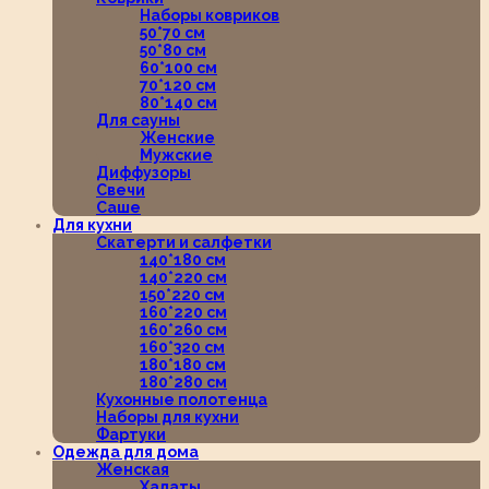
Наборы ковриков
50*70 см
50*80 см
60*100 см
70*120 см
80*140 см
Для сауны
Женские
Мужские
Диффузоры
Свечи
Саше
Для кухни
Скатерти и салфетки
140*180 см
140*220 см
150*220 см
160*220 см
160*260 см
160*320 см
180*180 см
180*280 см
Кухонные полотенца
Наборы для кухни
Фартуки
Одежда для дома
Женская
Халаты