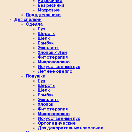
На резинке
Без резинки
Махровые
Пододеяльники
Для спальни
Одеяла
Пух
Шерсть
Шелк
Бамбук
Эвкалипт
Хлопок / Лен
Фитотерапия
Микроволокно
Искусственный пух
Летнее одеяло
Подушки
Пух
Шерсть
Шелк
Бамбук
Эвкалипт
Хлопок
Фитотерапия
Микроволокно
Искусственный пух
Ортопедические
Для декоративных наволочек