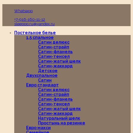
Пн-Вс с 10:00 до 19:00
Whatsapp
+7-916-160-11-12
sleeppp.ru@yandex.ru
Постельное белье
1,5 спальное
Сатин делюкс
Сатин-страйп
Сатин-фланель
Сатин-тенсел
Сатин-жатый шелк
Сатин-жаккард
Детское
Двухспальное
Сатин
Евро стандарт
Сатин делюкс
Сатин-страйп
Сатин-фланель
Сатин-тенсел
Сатин-жатый шелк
Сатин-жаккард
Натуральный шелк
Простынь на резинке
Евро макси
Семейное