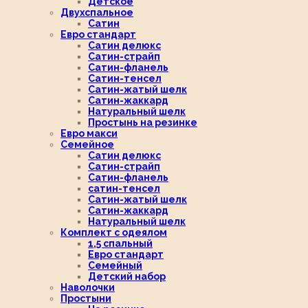
Детское
Двухспальное
Сатин
Евро стандарт
Сатин делюкс
Сатин-страйп
Сатин-фланель
Сатин-тенсел
Сатин-жатый шелк
Сатин-жаккард
Натуральный шелк
Простынь на резинке
Евро макси
Семейное
Сатин делюкс
Сатин-страйп
Сатин-фланель
сатин-тенсел
Сатин-жатый шелк
Сатин-жаккард
Натуральный шелк
Комплект с одеялом
1,5 спальный
Евро стандарт
Семейный
Детский набор
Наволочки
Простыни