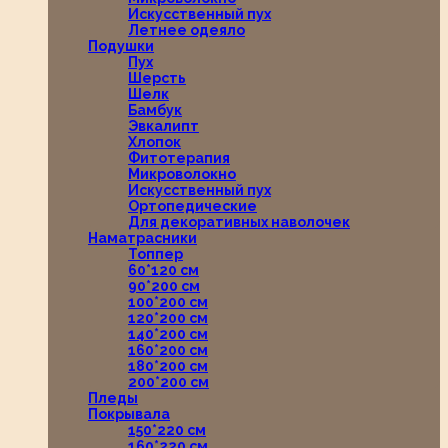
Искусственный пух
Летнее одеяло
Подушки
Пух
Шерсть
Шелк
Бамбук
Эвкалипт
Хлопок
Фитотерапия
Микроволокно
Искусственный пух
Ортопедические
Для декоративных наволочек
Наматрасники
Топпер
60*120 см
90*200 см
100*200 см
120*200 см
140*200 см
160*200 см
180*200 см
200*200 см
Пледы
Покрывала
150*220 см
160*220 см