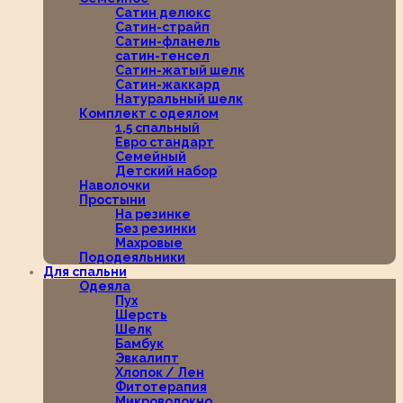
Сатин делюкс
Сатин-страйп
Сатин-фланель
сатин-тенсел
Сатин-жатый шелк
Сатин-жаккард
Натуральный шелк
Комплект с одеялом
1,5 спальный
Евро стандарт
Семейный
Детский набор
Наволочки
Простыни
На резинке
Без резинки
Махровые
Пододеяльники
Для спальни
Одеяла
Пух
Шерсть
Шелк
Бамбук
Эвкалипт
Хлопок / Лен
Фитотерапия
Микроволокно