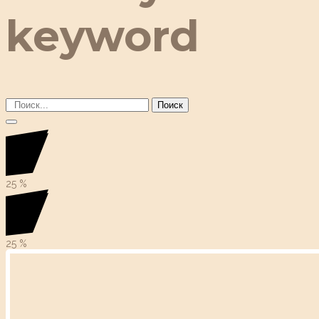
keyword
Поиск
25
%
25
%