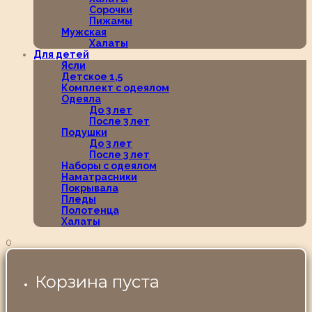
Сорочки
Пижамы
Мужская
Халаты
Для детей
Ясли
Детское 1,5
Комплект с одеялом
Одеяла
До 3 лет
После 3 лет
Подушки
До 3 лет
После 3 лет
Наборы с одеялом
Наматрасники
Покрывала
Пледы
Полотенца
Халаты
0
Корзина пуста