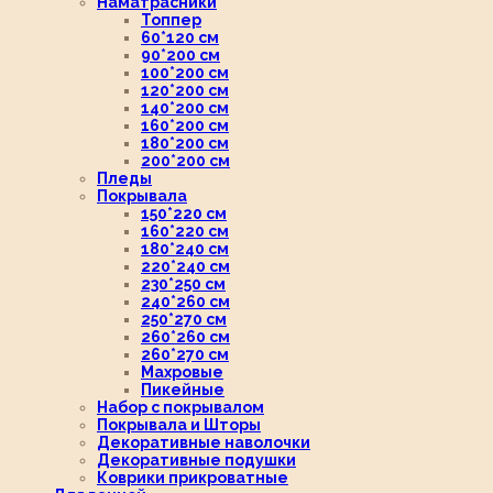
Наматрасники
Топпер
60*120 см
90*200 см
100*200 см
120*200 см
140*200 см
160*200 см
180*200 см
200*200 см
Пледы
Покрывала
150*220 см
160*220 см
180*240 см
220*240 см
230*250 см
240*260 см
250*270 см
260*260 см
260*270 см
Махровые
Пикейные
Набор с покрывалом
Покрывала и Шторы
Декоративные наволочки
Декоративные подушки
Коврики прикроватные