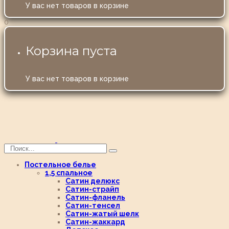
У вас нет товаров в корзине
0
Корзина пуста
У вас нет товаров в корзине
Постельное белье
1,5 спальное
Сатин делюкс
Сатин-страйп
Сатин-фланель
Сатин-тенсел
Сатин-жатый шелк
Сатин-жаккард