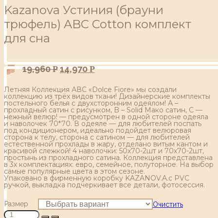
Kazanova Устиния (брауни
трюфель) ABC Cotton комплект
для сна
19,960
14,970
Р
Р
Летняя Коллекция АВС «Dolce Fiore» мы создали
коллекцию из трёх видов ткани! Дизайнерские комплекты
постельного белья с двухсторонним одеялом! А –
прохладный сатин с рисунком, B – Solid Мако сатин, С —
нежный велюр! — предусмотрен в одной стороне одеяла
и наволочек 70*70. В одеяле — для любителей поспать
под кондиционером, идеально подойдет велюровая
сторона к телу, сторона с сатином — для любителей
естественной прохлады в жару, отделано витым кантом и
красивой слежкой! 4 наволочки: 50х70-2шт и 70х70-2шт,
простынь из прохладного сатина. Коллекция представлена
в 3х комплектациях: евро, семейное, полуторное. На выбор
самые популярные цвета в этом сезоне.
Упаковано в фирменную коробку KAZANOV.A.с PVC
ручкой, выкладка подчеркивает все детали, фотосессия.
Размер
Очистить