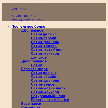
Пн-Вс с 10:00 до 19:00
Whatsapp
+7-916-160-11-12
sleeppp.ru@yandex.ru
Постельное белье
1,5 спальное
Сатин делюкс
Сатин-страйп
Сатин-фланель
Сатин-тенсел
Сатин-жатый шелк
Сатин-жаккард
Детское
Двухспальное
Сатин
Евро стандарт
Сатин делюкс
Сатин-страйп
Сатин-фланель
Сатин-тенсел
Сатин-жатый шелк
Сатин-жаккард
Натуральный шелк
Простынь на резинке
Евро макси
Семейное