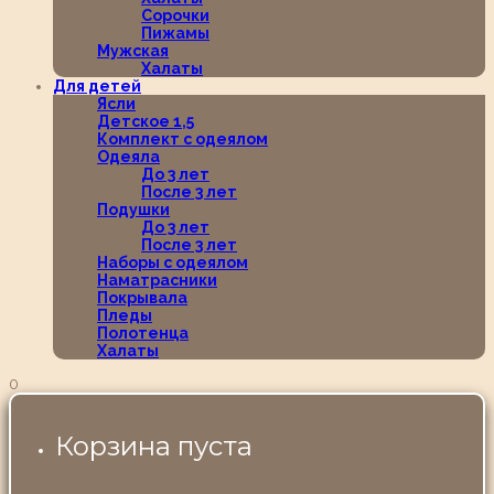
Сорочки
Пижамы
Мужская
Халаты
Для детей
Ясли
Детское 1,5
Комплект с одеялом
Одеяла
До 3 лет
После 3 лет
Подушки
До 3 лет
После 3 лет
Наборы с одеялом
Наматрасники
Покрывала
Пледы
Полотенца
Халаты
0
Корзина пуста