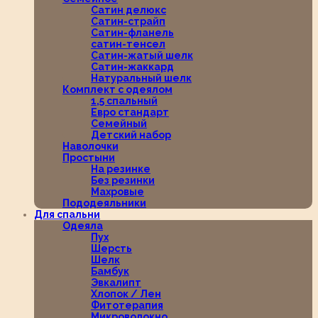
Сатин делюкс
Сатин-страйп
Сатин-фланель
сатин-тенсел
Сатин-жатый шелк
Сатин-жаккард
Натуральный шелк
Комплект с одеялом
1,5 спальный
Евро стандарт
Семейный
Детский набор
Наволочки
Простыни
На резинке
Без резинки
Махровые
Пододеяльники
Для спальни
Одеяла
Пух
Шерсть
Шелк
Бамбук
Эвкалипт
Хлопок / Лен
Фитотерапия
Микроволокно