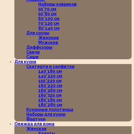
Наборы ковриков
50*70 см
50*80 см
60*100 см
70*120 см
80*140 см
Для сауны
Женские
Мужские
Диффузоры
Свечи
Саше
Для кухни
Скатерти и салфетки
140*180 см
140*220 см
150*220 см
160*220 см
160*260 см
160*320 см
180*180 см
180*280 см
Кухонные полотенца
Наборы для кухни
Фартуки
Одежда для дома
Женская
Халаты