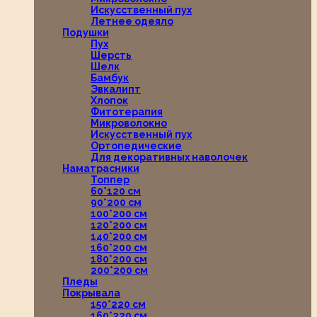
Искусственный пух
Летнее одеяло
Подушки
Пух
Шерсть
Шелк
Бамбук
Эвкалипт
Хлопок
Фитотерапия
Микроволокно
Искусственный пух
Ортопедические
Для декоративных наволочек
Наматрасники
Топпер
60*120 см
90*200 см
100*200 см
120*200 см
140*200 см
160*200 см
180*200 см
200*200 см
Пледы
Покрывала
150*220 см
160*220 см