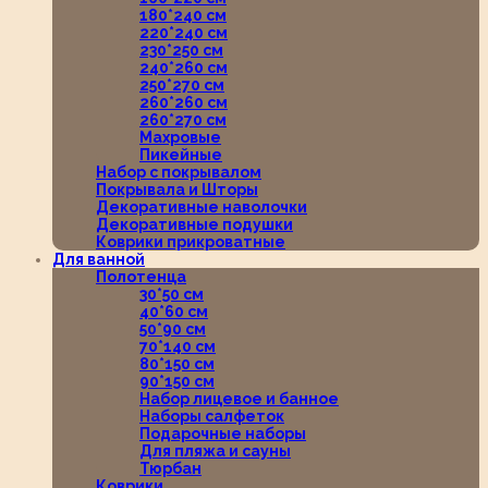
180*240 см
220*240 см
230*250 см
240*260 см
250*270 см
260*260 см
260*270 см
Махровые
Пикейные
Набор с покрывалом
Покрывала и Шторы
Декоративные наволочки
Декоративные подушки
Коврики прикроватные
Для ванной
Полотенца
30*50 см
40*60 см
50*90 см
70*140 см
80*150 см
90*150 см
Набор лицевое и банное
Наборы салфеток
Подарочные наборы
Для пляжа и сауны
Тюрбан
Коврики