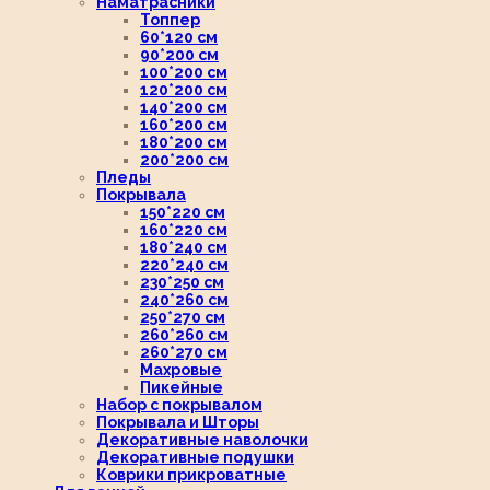
Наматрасники
Топпер
60*120 см
90*200 см
100*200 см
120*200 см
140*200 см
160*200 см
180*200 см
200*200 см
Пледы
Покрывала
150*220 см
160*220 см
180*240 см
220*240 см
230*250 см
240*260 см
250*270 см
260*260 см
260*270 см
Махровые
Пикейные
Набор с покрывалом
Покрывала и Шторы
Декоративные наволочки
Декоративные подушки
Коврики прикроватные