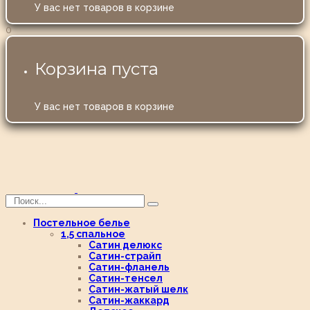
У вас нет товаров в корзине
0
Корзина пуста
У вас нет товаров в корзине
Постельное белье
1,5 спальное
Сатин делюкс
Сатин-страйп
Сатин-фланель
Сатин-тенсел
Сатин-жатый шелк
Сатин-жаккард