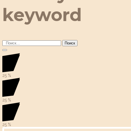
keyword
Поиск
25
%
25
%
25
%