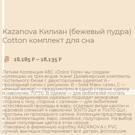
Kazanova Килиан (бежевый пудра)
Cotton комплект для сна
16,185
–
18,135
Р
Р
Летняя Коллекция АВС «Dolce Fiore» мы создали
коллекцию из трёх видов ткани! Дизайнерские комплекты
постельного белья с двухсторонним одеялом! А –
прохладный сатин с рисунком, B – Solid Мако сатин, С —
нежный велюр! — предусмотрен в одной стороне одеяла
и наволочек 70*70. В одеяле — для любителей поспать
под кондиционером, идеально подойдет велюровая
сторона к телу, сторона с сатином — для любителей
естественной прохлады в жару, отделано витым кантом и
красивой слежкой! 4 наволочки: 50х70-2шт и 70х70-2шт,
простынь из прохладного сатина. Коллекция представлена
в 3х комплектациях: евро, семейное, полуторное. На выбор
самые популярные цвета в этом сезоне.
Упаковано в фирменную коробку KAZANOV.A.с PVC
ручкой, выкладка подчеркивает все детали, фотосессия.