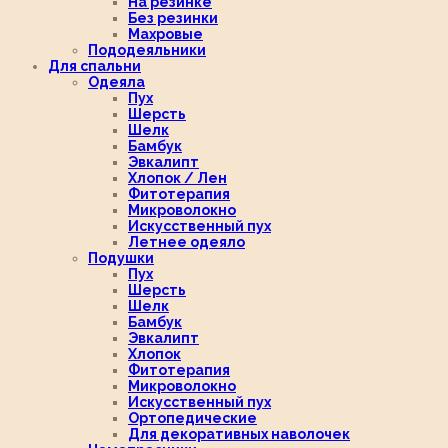
На резинке
Без резинки
Махровые
Пододеяльники
Для спальни
Одеяла
Пух
Шерсть
Шелк
Бамбук
Эвкалипт
Хлопок / Лен
Фитотерапия
Микроволокно
Искусственный пух
Летнее одеяло
Подушки
Пух
Шерсть
Шелк
Бамбук
Эвкалипт
Хлопок
Фитотерапия
Микроволокно
Искусственный пух
Ортопедические
Для декоративных наволочек