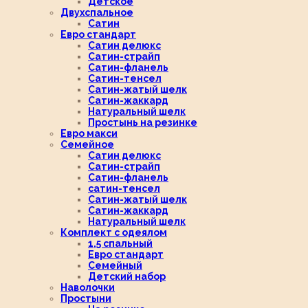
Детское
Двухспальное
Сатин
Евро стандарт
Сатин делюкс
Сатин-страйп
Сатин-фланель
Сатин-тенсел
Сатин-жатый шелк
Сатин-жаккард
Натуральный шелк
Простынь на резинке
Евро макси
Семейное
Сатин делюкс
Сатин-страйп
Сатин-фланель
сатин-тенсел
Сатин-жатый шелк
Сатин-жаккард
Натуральный шелк
Комплект с одеялом
1,5 спальный
Евро стандарт
Семейный
Детский набор
Наволочки
Простыни