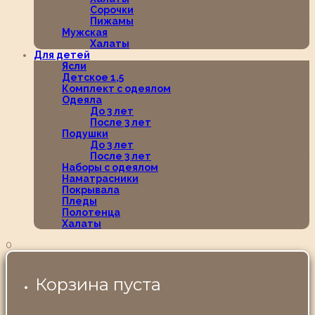
Сорочки
Пижамы
Мужская
Халаты
Для детей
Ясли
Детское 1,5
Комплект с одеялом
Одеяла
До 3 лет
После 3 лет
Подушки
До 3 лет
После 3 лет
Наборы с одеялом
Наматрасники
Покрывала
Пледы
Полотенца
Халаты
0
Корзина пуста