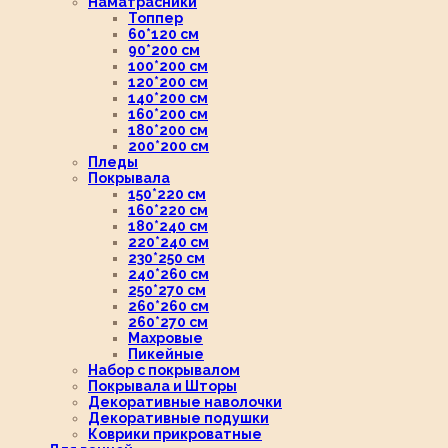
Наматрасники
Топпер
60*120 см
90*200 см
100*200 см
120*200 см
140*200 см
160*200 см
180*200 см
200*200 см
Пледы
Покрывала
150*220 см
160*220 см
180*240 см
220*240 см
230*250 см
240*260 см
250*270 см
260*260 см
260*270 см
Махровые
Пикейные
Набор с покрывалом
Покрывала и Шторы
Декоративные наволочки
Декоративные подушки
Коврики прикроватные