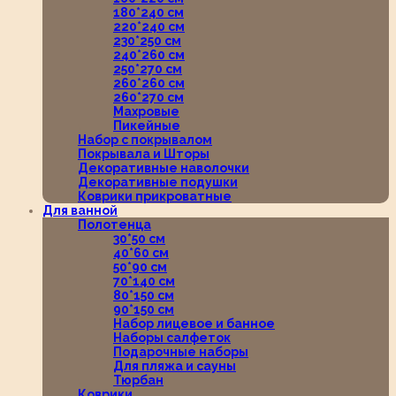
180*240 см
220*240 см
230*250 см
240*260 см
250*270 см
260*260 см
260*270 см
Махровые
Пикейные
Набор с покрывалом
Покрывала и Шторы
Декоративные наволочки
Декоративные подушки
Коврики прикроватные
Для ванной
Полотенца
30*50 см
40*60 см
50*90 см
70*140 см
80*150 см
90*150 см
Набор лицевое и банное
Наборы салфеток
Подарочные наборы
Для пляжа и сауны
Тюрбан
Коврики