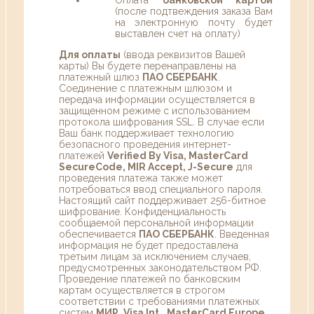
(после подтвеждения заказа Вам
на электронную почту будет
выставлен счет на оплату)
Для оплаты
(ввода реквизитов Вашей
карты) Вы будете перенаправлены на
платежный шлюз
ПАО СБЕРБАНК
.
Соединение с платежным шлюзом и
передача информации осуществляется в
защищенном режиме с использованием
протокола шифрования SSL. В случае если
Ваш банк поддерживает технологию
безопасного проведения интернет-
платежей
Verified By Visa, MasterCard
SecureCode, MIR Accept, J-Secure
для
проведения платежа также может
потребоваться ввод специального пароля.
Настоящий сайт поддерживает 256-битное
шифрование. Конфиденциальность
сообщаемой персональной информации
обеспечивается
ПАО СБЕРБАНК
. Введенная
информация не будет предоставлена
третьим лицам за исключением случаев,
предусмотренных законодательством РФ.
Проведение платежей по банковским
картам осуществляется в строгом
соответствии с требованиями платежных
систем
МИР, Visa Int., MasterCard Europe