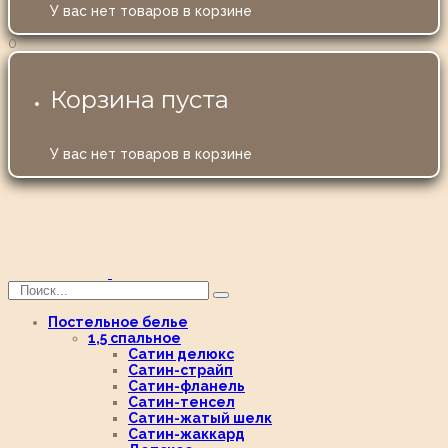
У вас нет товаров в корзине
0
Корзина пуста
У вас нет товаров в корзине
Постельное белье
1,5 спальное
Сатин делюкс
Сатин-страйп
Сатин-фланель
Сатин-тенсел
Сатин-жатый шелк
Сатин-жаккард