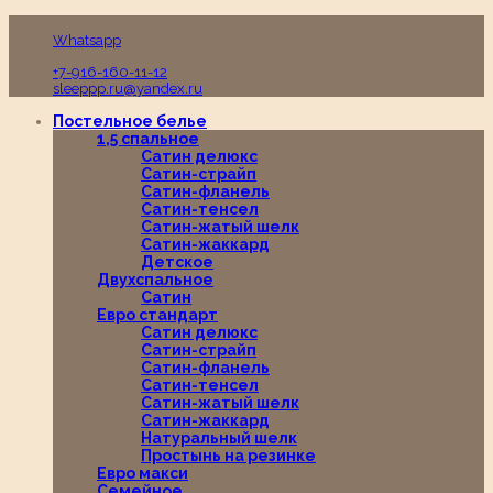
Пн-Вс с 10:00 до 19:00
Whatsapp
+7-916-160-11-12
sleeppp.ru@yandex.ru
Постельное белье
1,5 спальное
Сатин делюкс
Сатин-страйп
Сатин-фланель
Сатин-тенсел
Сатин-жатый шелк
Сатин-жаккард
Детское
Двухспальное
Сатин
Евро стандарт
Сатин делюкс
Сатин-страйп
Сатин-фланель
Сатин-тенсел
Сатин-жатый шелк
Сатин-жаккард
Натуральный шелк
Простынь на резинке
Евро макси
Семейное