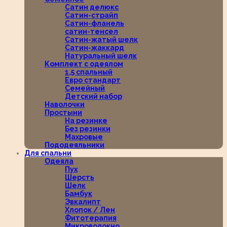
Сатин делюкс
Сатин-страйп
Сатин-фланель
сатин-тенсел
Сатин-жатый шелк
Сатин-жаккард
Натуральный шелк
Комплект с одеялом
1,5 спальный
Евро стандарт
Семейный
Детский набор
Наволочки
Простыни
На резинке
Без резинки
Махровые
Пододеяльники
Для спальни
Одеяла
Пух
Шерсть
Шелк
Бамбук
Эвкалипт
Хлопок / Лен
Фитотерапия
Микроволокно