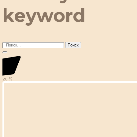
keyword
Поиск
20
%