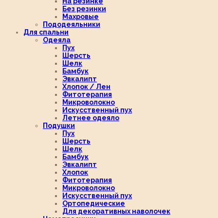
На резинке
Без резинки
Махровые
Пододеяльники
Для спальни
Одеяла
Пух
Шерсть
Шелк
Бамбук
Эвкалипт
Хлопок / Лен
Фитотерапия
Микроволокно
Искусственный пух
Летнее одеяло
Подушки
Пух
Шерсть
Шелк
Бамбук
Эвкалипт
Хлопок
Фитотерапия
Микроволокно
Искусственный пух
Ортопедические
Для декоративных наволочек