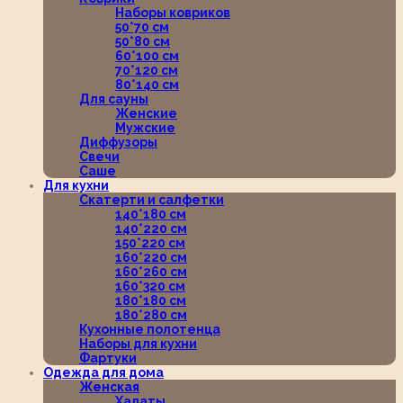
Наборы ковриков
50*70 см
50*80 см
60*100 см
70*120 см
80*140 см
Для сауны
Женские
Мужские
Диффузоры
Свечи
Саше
Для кухни
Скатерти и салфетки
140*180 см
140*220 см
150*220 см
160*220 см
160*260 см
160*320 см
180*180 см
180*280 см
Кухонные полотенца
Наборы для кухни
Фартуки
Одежда для дома
Женская
Халаты