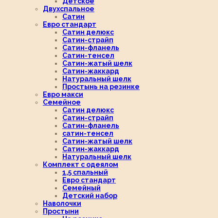
Детское
Двухспальное
Сатин
Евро стандарт
Сатин делюкс
Сатин-страйп
Сатин-фланель
Сатин-тенсел
Сатин-жатый шелк
Сатин-жаккард
Натуральный шелк
Простынь на резинке
Евро макси
Семейное
Сатин делюкс
Сатин-страйп
Сатин-фланель
сатин-тенсел
Сатин-жатый шелк
Сатин-жаккард
Натуральный шелк
Комплект с одеялом
1,5 спальный
Евро стандарт
Семейный
Детский набор
Наволочки
Простыни