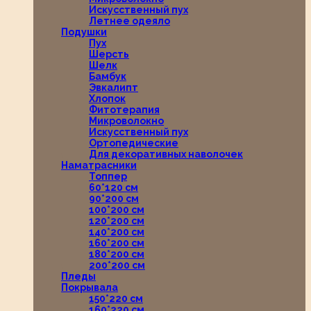
Искусственный пух
Летнее одеяло
Подушки
Пух
Шерсть
Шелк
Бамбук
Эвкалипт
Хлопок
Фитотерапия
Микроволокно
Искусственный пух
Ортопедические
Для декоративных наволочек
Наматрасники
Топпер
60*120 см
90*200 см
100*200 см
120*200 см
140*200 см
160*200 см
180*200 см
200*200 см
Пледы
Покрывала
150*220 см
160*220 см