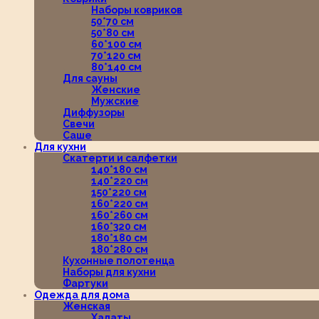
Наборы ковриков
50*70 см
50*80 см
60*100 см
70*120 см
80*140 см
Для сауны
Женские
Мужские
Диффузоры
Свечи
Саше
Для кухни
Скатерти и салфетки
140*180 см
140*220 см
150*220 см
160*220 см
160*260 см
160*320 см
180*180 см
180*280 см
Кухонные полотенца
Наборы для кухни
Фартуки
Одежда для дома
Женская
Халаты