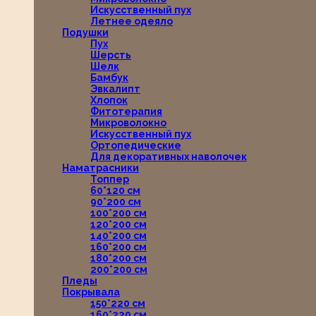
Искусственный пух
Летнее одеяло
Подушки
Пух
Шерсть
Шелк
Бамбук
Эвкалипт
Хлопок
Фитотерапия
Микроволокно
Искусственный пух
Ортопедические
Для декоративных наволочек
Наматрасники
Топпер
60*120 см
90*200 см
100*200 см
120*200 см
140*200 см
160*200 см
180*200 см
200*200 см
Пледы
Покрывала
150*220 см
160*220 см