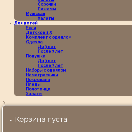
Сорочки
Пижамы
Мужская
Халаты
Для детей
Ясли
Детское 1,5
Комплект с одеялом
Одеяла
До 3 лет
После 3 лет
Подушки
До 3 лет
После 3 лет
Наборы с одеялом
Наматрасники
Покрывала
Пледы
Полотенца
Халаты
0
Корзина пуста