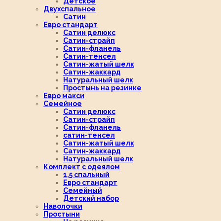
Детское
Двухспальное
Сатин
Евро стандарт
Сатин делюкс
Сатин-страйп
Сатин-фланель
Сатин-тенсел
Сатин-жатый шелк
Сатин-жаккард
Натуральный шелк
Простынь на резинке
Евро макси
Семейное
Сатин делюкс
Сатин-страйп
Сатин-фланель
сатин-тенсел
Сатин-жатый шелк
Сатин-жаккард
Натуральный шелк
Комплект с одеялом
1,5 спальный
Евро стандарт
Семейный
Детский набор
Наволочки
Простыни