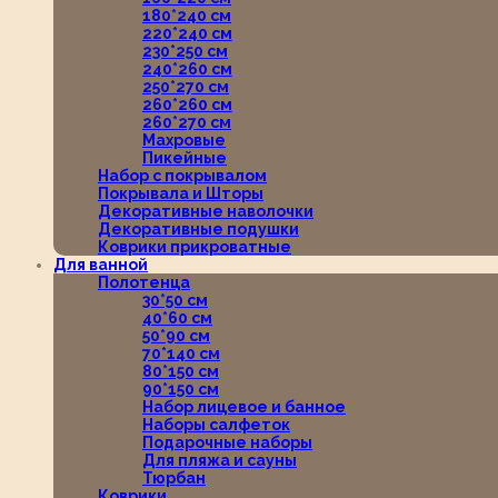
180*240 см
220*240 см
230*250 см
240*260 см
250*270 см
260*260 см
260*270 см
Махровые
Пикейные
Набор с покрывалом
Покрывала и Шторы
Декоративные наволочки
Декоративные подушки
Коврики прикроватные
Для ванной
Полотенца
30*50 см
40*60 см
50*90 см
70*140 см
80*150 см
90*150 см
Набор лицевое и банное
Наборы салфеток
Подарочные наборы
Для пляжа и сауны
Тюрбан
Коврики