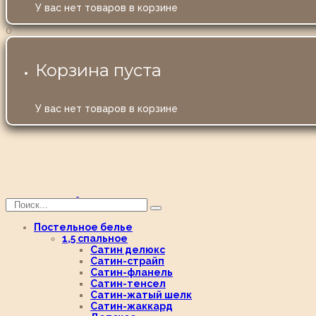
У вас нет товаров в корзине
0
Корзина пуста
У вас нет товаров в корзине
Постельное белье
1,5 спальное
Сатин делюкс
Сатин-страйп
Сатин-фланель
Сатин-тенсел
Сатин-жатый шелк
Сатин-жаккард