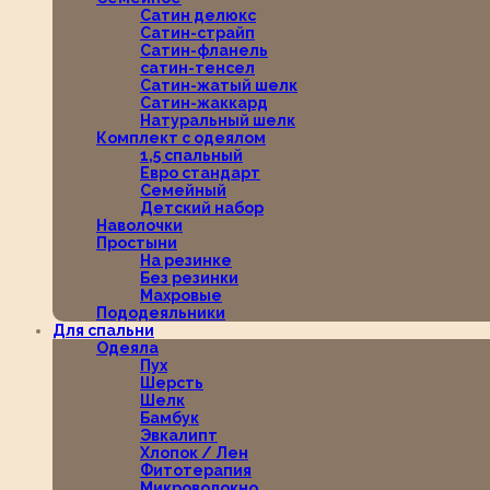
Сатин делюкс
Сатин-страйп
Сатин-фланель
сатин-тенсел
Сатин-жатый шелк
Сатин-жаккард
Натуральный шелк
Комплект с одеялом
1,5 спальный
Евро стандарт
Семейный
Детский набор
Наволочки
Простыни
На резинке
Без резинки
Махровые
Пододеяльники
Для спальни
Одеяла
Пух
Шерсть
Шелк
Бамбук
Эвкалипт
Хлопок / Лен
Фитотерапия
Микроволокно