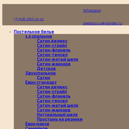
Пн-Вс с 10:00 до 19:00
Whatsapp
+7-916-160-11-12
sleeppp.ru@yandex.ru
Постельное белье
1,5 спальное
Сатин делюкс
Сатин-страйп
Сатин-фланель
Сатин-тенсел
Сатин-жатый шелк
Сатин-жаккард
Детское
Двухспальное
Сатин
Евро стандарт
Сатин делюкс
Сатин-страйп
Сатин-фланель
Сатин-тенсел
Сатин-жатый шелк
Сатин-жаккард
Натуральный шелк
Простынь на резинке
Евро макси
Семейное