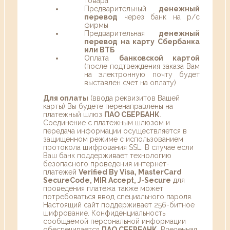
товара
Предварительный
денежный
перевод
через банк на р/с
фирмы
Предварительная
денежный
перевод на карту Сбербанка
или ВТБ
Оплата
банковской картой
(после подтвеждения заказа Вам
на электронную почту будет
выставлен счет на оплату)
Для оплаты
(ввода реквизитов Вашей
карты) Вы будете перенаправлены на
платежный шлюз
ПАО СБЕРБАНК
.
Соединение с платежным шлюзом и
передача информации осуществляется в
защищенном режиме с использованием
протокола шифрования SSL. В случае если
Ваш банк поддерживает технологию
безопасного проведения интернет-
платежей
Verified By Visa, MasterCard
SecureCode, MIR Accept, J-Secure
для
проведения платежа также может
потребоваться ввод специального пароля.
Настоящий сайт поддерживает 256-битное
шифрование. Конфиденциальность
сообщаемой персональной информации
обеспечивается
ПАО СБЕРБАНК
. Введенная