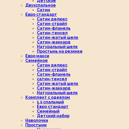
Детское
Двухспальное
Сатин
Евро стандарт
Сатин делюкс
Сатин-страйп
Сатин-фланель
Сатин-тенсел
Сатин-жатый шелк
Сатин-жаккард
Натуральный шелк
Простынь на резинке
Евро макси
Семейное
Сатин делюкс
Сатин-страйп
Сатин-фланель
сатин-тенсел
Сатин-жатый шелк
Сатин-жаккард
Натуральный шелк
Комплект с одеялом
1,5 спальный
Евро стандарт
Семейный
Детский набор
Наволочки
Простыни