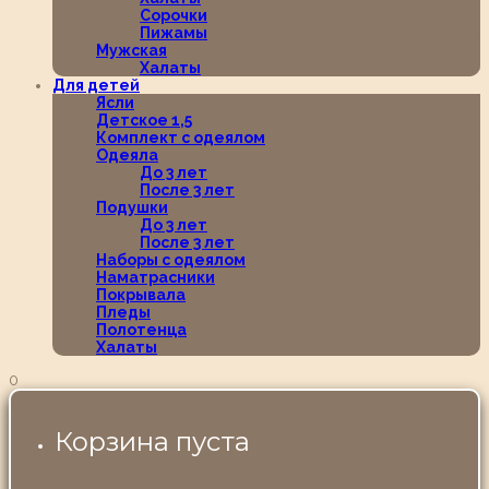
Сорочки
Пижамы
Мужская
Халаты
Для детей
Ясли
Детское 1,5
Комплект с одеялом
Одеяла
До 3 лет
После 3 лет
Подушки
До 3 лет
После 3 лет
Наборы с одеялом
Наматрасники
Покрывала
Пледы
Полотенца
Халаты
0
Корзина пуста