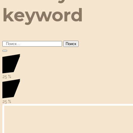
keyword
Поиск
25
%
25
%