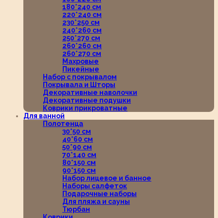
180*240 см
220*240 см
230*250 см
240*260 см
250*270 см
260*260 см
260*270 см
Махровые
Пикейные
Набор с покрывалом
Покрывала и Шторы
Декоративные наволочки
Декоративные подушки
Коврики прикроватные
Для ванной
Полотенца
30*50 см
40*60 см
50*90 см
70*140 см
80*150 см
90*150 см
Набор лицевое и банное
Наборы салфеток
Подарочные наборы
Для пляжа и сауны
Тюрбан
Коврики