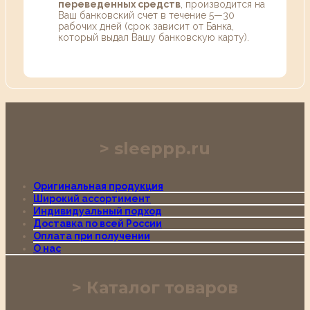
переведенных средств
, производится на
Ваш банковский счет в течение 5—30
рабочих дней (срок зависит от Банка,
который выдал Вашу банковскую карту).
sleeppp.ru
Оригинальная продукция
Широкий ассортимент
Индивидуальный подход
Доставка по всей России
Оплата при получении
О нас
Каталог товаров