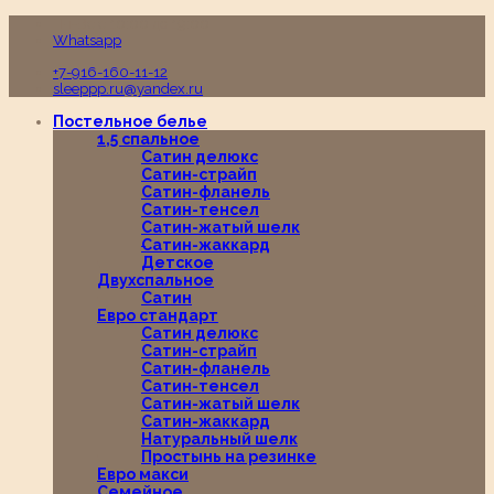
Пн-Вс с 10:00 до 19:00
Whatsapp
+7-916-160-11-12
sleeppp.ru@yandex.ru
Постельное белье
1,5 спальное
Сатин делюкс
Сатин-страйп
Сатин-фланель
Сатин-тенсел
Сатин-жатый шелк
Сатин-жаккард
Детское
Двухспальное
Сатин
Евро стандарт
Сатин делюкс
Сатин-страйп
Сатин-фланель
Сатин-тенсел
Сатин-жатый шелк
Сатин-жаккард
Натуральный шелк
Простынь на резинке
Евро макси
Семейное