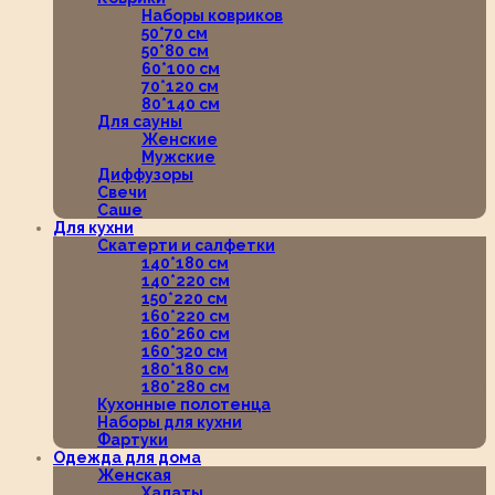
Наборы ковриков
50*70 см
50*80 см
60*100 см
70*120 см
80*140 см
Для сауны
Женские
Мужские
Диффузоры
Свечи
Саше
Для кухни
Скатерти и салфетки
140*180 см
140*220 см
150*220 см
160*220 см
160*260 см
160*320 см
180*180 см
180*280 см
Кухонные полотенца
Наборы для кухни
Фартуки
Одежда для дома
Женская
Халаты