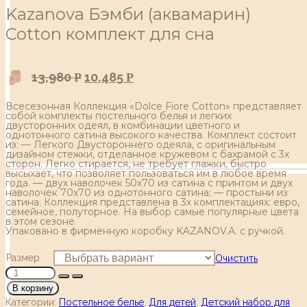
Kazanova Бэмби (аквамарин)
Cotton комплект для сна
13,980
10,485
Р
Р
Всесезонная Коллекция «Dolce Fiore Cotton» представляет
собой комплекты постельного белья и легких
двусторонних одеял, в комбинации цветного и
однотонного сатина высокого качества. Комплект состоит
из: — Легкого Двустороннего одеяла, с оригинальным
дизайном стежки, отделанное кружевом с бахрамой с 3х
сторон. Легко стирается, не требует глажки, быстро
высыхает, что позволяет пользоваться им в любое время
года. — двух наволочек 50х70 из сатина с принтом и двух
наволочек 70х70 из однотонного сатина; — простыни из
сатина. Коллекция представлена в 3х комплектациях: евро,
семейное, полуторное. На выбор самые популярные цвета
в этом сезоне.
Упаковано в фирменную коробку KAZANOV.A. с ручкой.
Размер
Очистить
В корзину
Категории:
Постельное белье
,
Для детей
,
Детский набор для