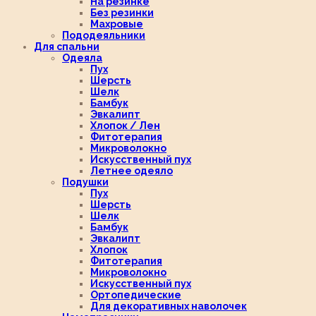
На резинке
Без резинки
Махровые
Пододеяльники
Для спальни
Одеяла
Пух
Шерсть
Шелк
Бамбук
Эвкалипт
Хлопок / Лен
Фитотерапия
Микроволокно
Искусственный пух
Летнее одеяло
Подушки
Пух
Шерсть
Шелк
Бамбук
Эвкалипт
Хлопок
Фитотерапия
Микроволокно
Искусственный пух
Ортопедические
Для декоративных наволочек