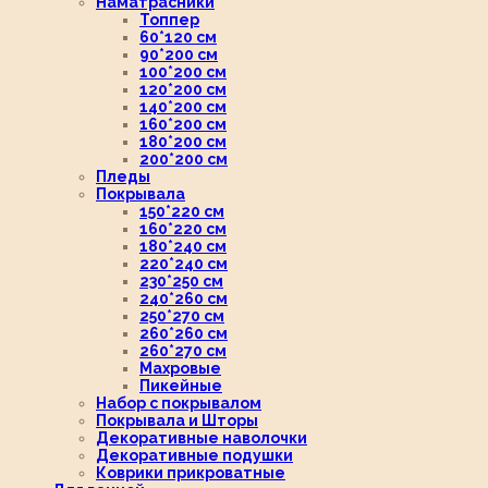
Наматрасники
Топпер
60*120 см
90*200 см
100*200 см
120*200 см
140*200 см
160*200 см
180*200 см
200*200 см
Пледы
Покрывала
150*220 см
160*220 см
180*240 см
220*240 см
230*250 см
240*260 см
250*270 см
260*260 см
260*270 см
Махровые
Пикейные
Набор с покрывалом
Покрывала и Шторы
Декоративные наволочки
Декоративные подушки
Коврики прикроватные