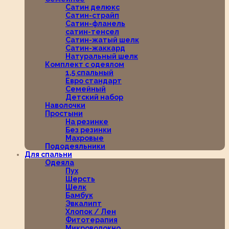
Сатин делюкс
Сатин-страйп
Сатин-фланель
сатин-тенсел
Сатин-жатый шелк
Сатин-жаккард
Натуральный шелк
Комплект с одеялом
1,5 спальный
Евро стандарт
Семейный
Детский набор
Наволочки
Простыни
На резинке
Без резинки
Махровые
Пододеяльники
Для спальни
Одеяла
Пух
Шерсть
Шелк
Бамбук
Эвкалипт
Хлопок / Лен
Фитотерапия
Микроволокно