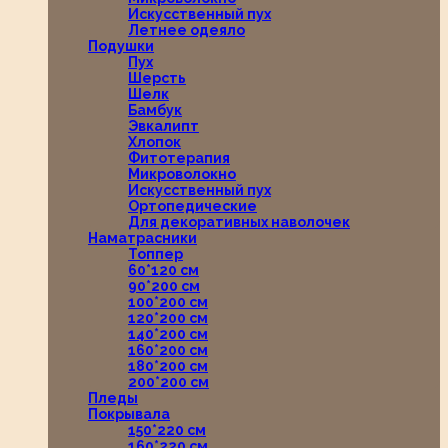
Искусственный пух
Летнее одеяло
Подушки
Пух
Шерсть
Шелк
Бамбук
Эвкалипт
Хлопок
Фитотерапия
Микроволокно
Искусственный пух
Ортопедические
Для декоративных наволочек
Наматрасники
Топпер
60*120 см
90*200 см
100*200 см
120*200 см
140*200 см
160*200 см
180*200 см
200*200 см
Пледы
Покрывала
150*220 см
160*220 см