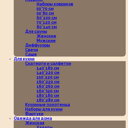
Наборы ковриков
50*70 см
50*80 см
60*100 см
70*120 см
80*140 см
Для сауны
Женские
Мужские
Диффузоры
Свечи
Саше
Для кухни
Скатерти и салфетки
140*180 см
140*220 см
150*220 см
160*220 см
160*260 см
160*320 см
180*180 см
180*280 см
Кухонные полотенца
Наборы для кухни
Фартуки
Одежда для дома
Женская
Халаты