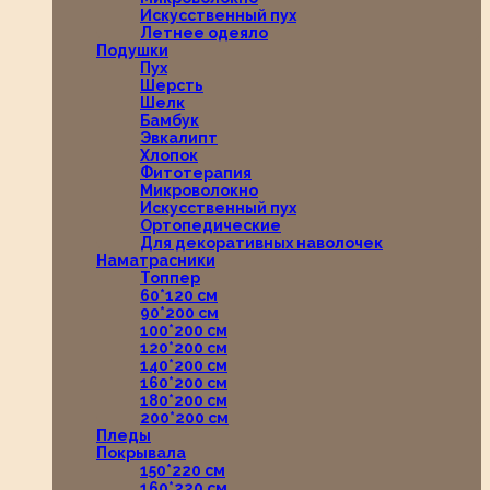
Искусственный пух
Летнее одеяло
Подушки
Пух
Шерсть
Шелк
Бамбук
Эвкалипт
Хлопок
Фитотерапия
Микроволокно
Искусственный пух
Ортопедические
Для декоративных наволочек
Наматрасники
Топпер
60*120 см
90*200 см
100*200 см
120*200 см
140*200 см
160*200 см
180*200 см
200*200 см
Пледы
Покрывала
150*220 см
160*220 см