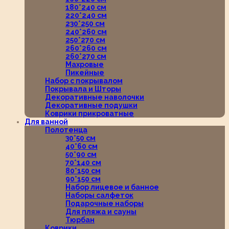
180*240 см
220*240 см
230*250 см
240*260 см
250*270 см
260*260 см
260*270 см
Махровые
Пикейные
Набор с покрывалом
Покрывала и Шторы
Декоративные наволочки
Декоративные подушки
Коврики прикроватные
Для ванной
Полотенца
30*50 см
40*60 см
50*90 см
70*140 см
80*150 см
90*150 см
Набор лицевое и банное
Наборы салфеток
Подарочные наборы
Для пляжа и сауны
Тюрбан
Коврики