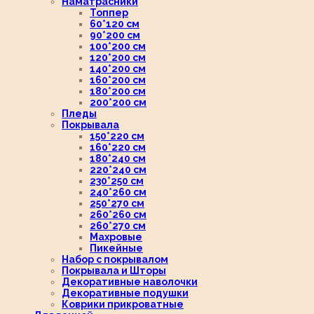
Наматрасники
Топпер
60*120 см
90*200 см
100*200 см
120*200 см
140*200 см
160*200 см
180*200 см
200*200 см
Пледы
Покрывала
150*220 см
160*220 см
180*240 см
220*240 см
230*250 см
240*260 см
250*270 см
260*260 см
260*270 см
Махровые
Пикейные
Набор с покрывалом
Покрывала и Шторы
Декоративные наволочки
Декоративные подушки
Коврики прикроватные