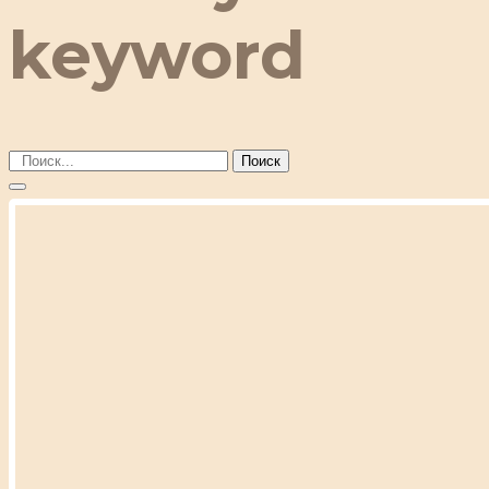
keyword
Поиск