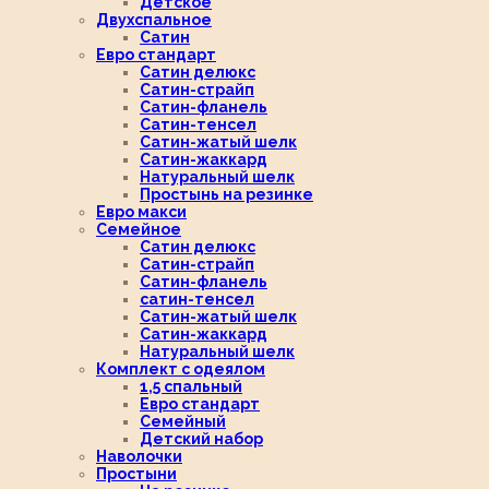
Детское
Двухспальное
Сатин
Евро стандарт
Сатин делюкс
Сатин-страйп
Сатин-фланель
Сатин-тенсел
Сатин-жатый шелк
Сатин-жаккард
Натуральный шелк
Простынь на резинке
Евро макси
Семейное
Сатин делюкс
Сатин-страйп
Сатин-фланель
сатин-тенсел
Сатин-жатый шелк
Сатин-жаккард
Натуральный шелк
Комплект с одеялом
1,5 спальный
Евро стандарт
Семейный
Детский набор
Наволочки
Простыни