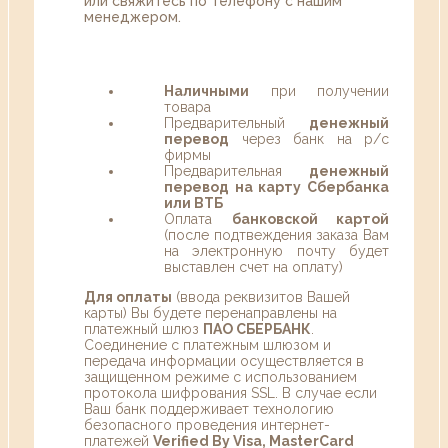
или свяжитесь по телефону с нашим
менеджером.
Наличными
при получении
товара
Предварительный
денежный
перевод
через банк на р/с
фирмы
Предварительная
денежный
перевод на карту Сбербанка
или ВТБ
Оплата
банковской картой
(после подтвеждения заказа Вам
на электронную почту будет
выставлен счет на оплату)
Для оплаты
(ввода реквизитов Вашей
карты) Вы будете перенаправлены на
платежный шлюз
ПАО СБЕРБАНК
.
Соединение с платежным шлюзом и
передача информации осуществляется в
защищенном режиме с использованием
протокола шифрования SSL. В случае если
Ваш банк поддерживает технологию
безопасного проведения интернет-
платежей
Verified By Visa, MasterCard