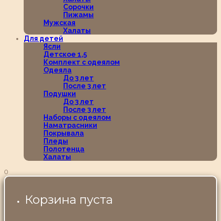
Сорочки
Пижамы
Мужская
Халаты
Для детей
Ясли
Детское 1,5
Комплект с одеялом
Одеяла
До 3 лет
После 3 лет
Подушки
До 3 лет
После 3 лет
Наборы с одеялом
Наматрасники
Покрывала
Пледы
Полотенца
Халаты
0
Корзина пуста