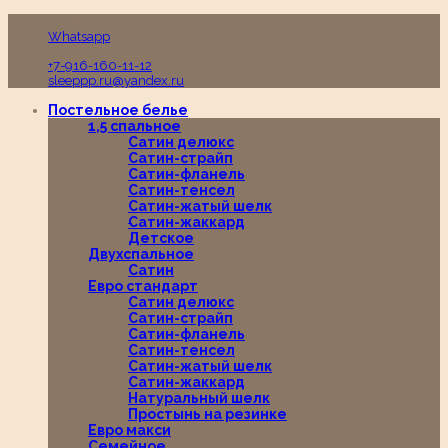
Пн-Вс с 10:00 до 19:00
Whatsapp
+7-916-160-11-12
sleeppp.ru@yandex.ru
Постельное белье
1,5 спальное
Сатин делюкс
Сатин-страйп
Сатин-фланель
Сатин-тенсел
Сатин-жатый шелк
Сатин-жаккард
Детское
Двухспальное
Сатин
Евро стандарт
Сатин делюкс
Сатин-страйп
Сатин-фланель
Сатин-тенсел
Сатин-жатый шелк
Сатин-жаккард
Натуральный шелк
Простынь на резинке
Евро макси
Семейное