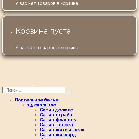
У вас нет товаров в корзине
0
Корзина пуста
У вас нет товаров в корзине
Постельное белье
1,5 спальное
Сатин делюкс
Сатин-страйп
Сатин-фланель
Сатин-тенсел
Сатин-жатый шелк
Сатин-жаккард