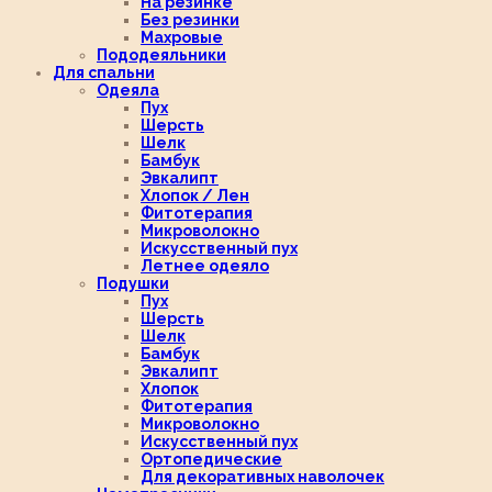
На резинке
Без резинки
Махровые
Пододеяльники
Для спальни
Одеяла
Пух
Шерсть
Шелк
Бамбук
Эвкалипт
Хлопок / Лен
Фитотерапия
Микроволокно
Искусственный пух
Летнее одеяло
Подушки
Пух
Шерсть
Шелк
Бамбук
Эвкалипт
Хлопок
Фитотерапия
Микроволокно
Искусственный пух
Ортопедические
Для декоративных наволочек