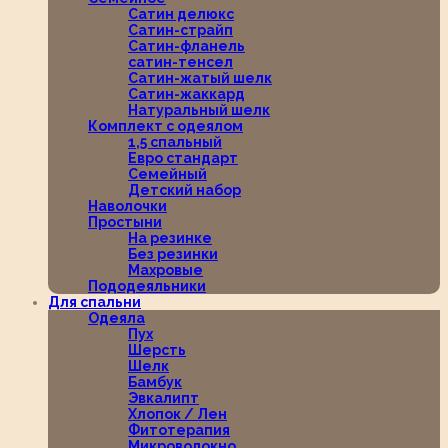
Сатин делюкс
Сатин-страйп
Сатин-фланель
сатин-тенсел
Сатин-жатый шелк
Сатин-жаккард
Натуральный шелк
Комплект с одеялом
1,5 спальный
Евро стандарт
Семейный
Детский набор
Наволочки
Простыни
На резинке
Без резинки
Махровые
Пододеяльники
Для спальни
Одеяла
Пух
Шерсть
Шелк
Бамбук
Эвкалипт
Хлопок / Лен
Фитотерапия
Микроволокно