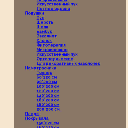
Искусственный пух
Летнее одеяло
Подушки
Пух
Шерсть
Шелк
Бамбук
Эвкалипт
Хлопок
Фитотерапия
Микроволокно
Искусственный пух
Ортопедические
Для декоративных наволочек
Наматрасники
Топпер
60*120 см
90*200 см
100*200 см
120*200 см
140*200 см
160*200 см
180*200 см
200*200 см
Пледы
Покрывала
150*220 см
160*220 см