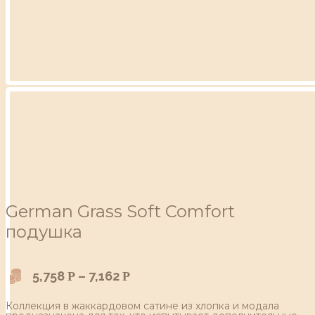
German Grass Soft Comfort
подушка
5,758
–
7,162
Р
Р
Коллекция в жаккардовом сатине из хлопка и модала