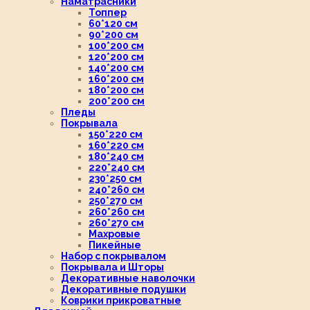
Наматрасники
Топпер
60*120 см
90*200 см
100*200 см
120*200 см
140*200 см
160*200 см
180*200 см
200*200 см
Пледы
Покрывала
150*220 см
160*220 см
180*240 см
220*240 см
230*250 см
240*260 см
250*270 см
260*260 см
260*270 см
Махровые
Пикейные
Набор с покрывалом
Покрывала и Шторы
Декоративные наволочки
Декоративные подушки
Коврики прикроватные