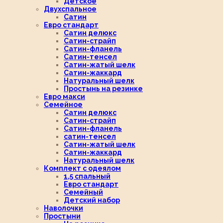
Детское
Двухспальное
Сатин
Евро стандарт
Сатин делюкс
Сатин-страйп
Сатин-фланель
Сатин-тенсел
Сатин-жатый шелк
Сатин-жаккард
Натуральный шелк
Простынь на резинке
Евро макси
Семейное
Сатин делюкс
Сатин-страйп
Сатин-фланель
сатин-тенсел
Сатин-жатый шелк
Сатин-жаккард
Натуральный шелк
Комплект с одеялом
1,5 спальный
Евро стандарт
Семейный
Детский набор
Наволочки
Простыни