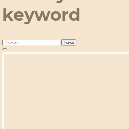
keyword
Поиск