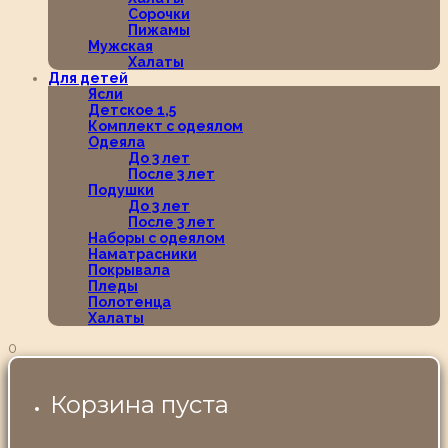
Сорочки
Пижамы
Мужская
Халаты
Для детей
Ясли
Детское 1,5
Комплект с одеялом
Одеяла
До 3 лет
После 3 лет
Подушки
До 3 лет
После 3 лет
Наборы с одеялом
Наматрасники
Покрывала
Пледы
Полотенца
Халаты
0
Корзина пуста