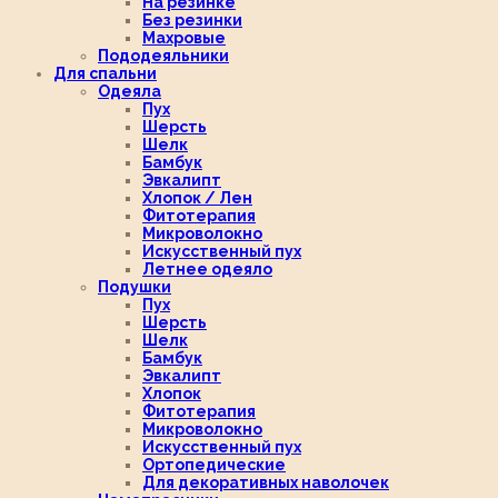
На резинке
Без резинки
Махровые
Пододеяльники
Для спальни
Одеяла
Пух
Шерсть
Шелк
Бамбук
Эвкалипт
Хлопок / Лен
Фитотерапия
Микроволокно
Искусственный пух
Летнее одеяло
Подушки
Пух
Шерсть
Шелк
Бамбук
Эвкалипт
Хлопок
Фитотерапия
Микроволокно
Искусственный пух
Ортопедические
Для декоративных наволочек