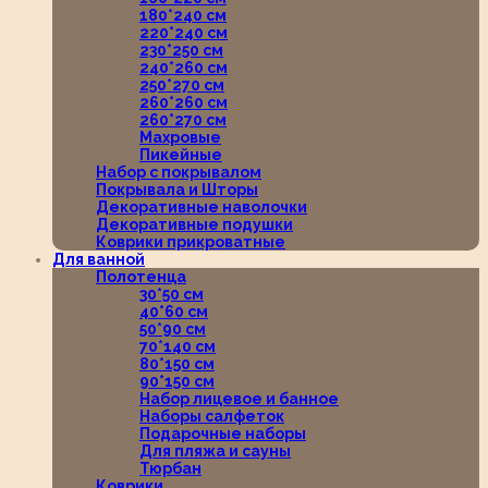
180*240 см
220*240 см
230*250 см
240*260 см
250*270 см
260*260 см
260*270 см
Махровые
Пикейные
Набор с покрывалом
Покрывала и Шторы
Декоративные наволочки
Декоративные подушки
Коврики прикроватные
Для ванной
Полотенца
30*50 см
40*60 см
50*90 см
70*140 см
80*150 см
90*150 см
Набор лицевое и банное
Наборы салфеток
Подарочные наборы
Для пляжа и сауны
Тюрбан
Коврики