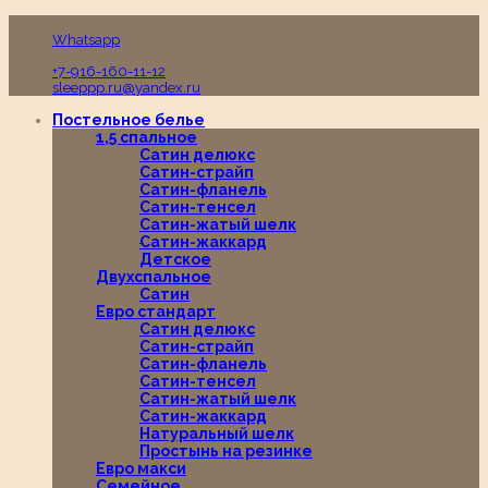
Пн-Вс с 10:00 до 19:00
Whatsapp
+7-916-160-11-12
sleeppp.ru@yandex.ru
Постельное белье
1,5 спальное
Сатин делюкс
Сатин-страйп
Сатин-фланель
Сатин-тенсел
Сатин-жатый шелк
Сатин-жаккард
Детское
Двухспальное
Сатин
Евро стандарт
Сатин делюкс
Сатин-страйп
Сатин-фланель
Сатин-тенсел
Сатин-жатый шелк
Сатин-жаккард
Натуральный шелк
Простынь на резинке
Евро макси
Семейное