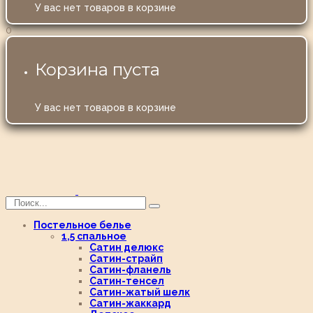
У вас нет товаров в корзине
0
Корзина пуста
У вас нет товаров в корзине
Постельное белье
1,5 спальное
Сатин делюкс
Сатин-страйп
Сатин-фланель
Сатин-тенсел
Сатин-жатый шелк
Сатин-жаккард