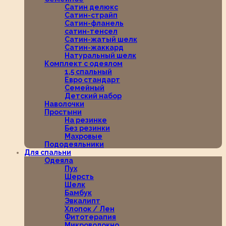
Сатин делюкс
Сатин-страйп
Сатин-фланель
сатин-тенсел
Сатин-жатый шелк
Сатин-жаккард
Натуральный шелк
Комплект с одеялом
1,5 спальный
Евро стандарт
Семейный
Детский набор
Наволочки
Простыни
На резинке
Без резинки
Махровые
Пододеяльники
Для спальни
Одеяла
Пух
Шерсть
Шелк
Бамбук
Эвкалипт
Хлопок / Лен
Фитотерапия
Микроволокно