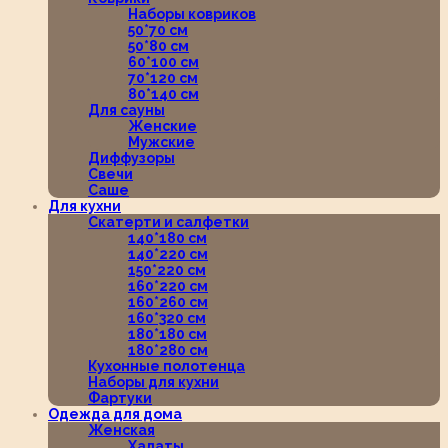
Наборы ковриков
50*70 см
50*80 см
60*100 см
70*120 см
80*140 см
Для сауны
Женские
Мужские
Диффузоры
Свечи
Саше
Для кухни
Скатерти и салфетки
140*180 см
140*220 см
150*220 см
160*220 см
160*260 см
160*320 см
180*180 см
180*280 см
Кухонные полотенца
Наборы для кухни
Фартуки
Одежда для дома
Женская
Халаты