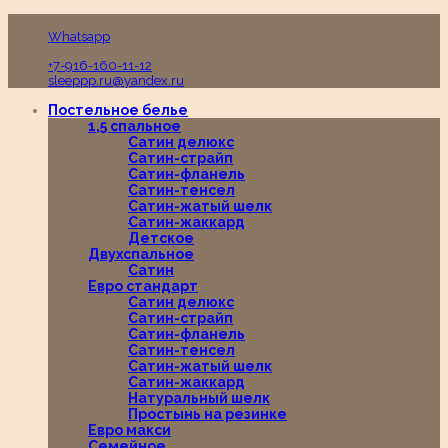
Пн-Вс с 10:00 до 19:00
Whatsapp
+7-916-160-11-12
sleeppp.ru@yandex.ru
Постельное белье
1,5 спальное
Сатин делюкс
Сатин-страйп
Сатин-фланель
Сатин-тенсел
Сатин-жатый шелк
Сатин-жаккард
Детское
Двухспальное
Сатин
Евро стандарт
Сатин делюкс
Сатин-страйп
Сатин-фланель
Сатин-тенсел
Сатин-жатый шелк
Сатин-жаккард
Натуральный шелк
Простынь на резинке
Евро макси
Семейное