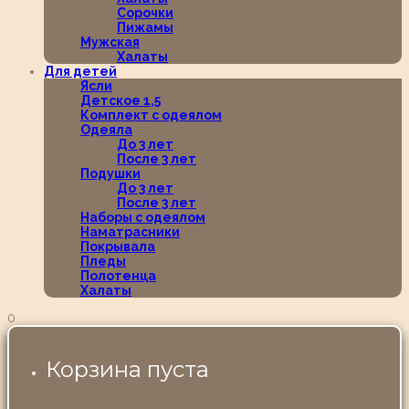
Сорочки
Пижамы
Мужская
Халаты
Для детей
Ясли
Детское 1,5
Комплект с одеялом
Одеяла
До 3 лет
После 3 лет
Подушки
До 3 лет
После 3 лет
Наборы с одеялом
Наматрасники
Покрывала
Пледы
Полотенца
Халаты
0
Корзина пуста