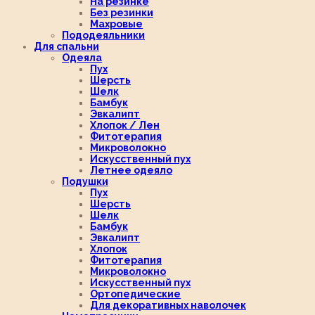
На резинке
Без резинки
Махровые
Пододеяльники
Для спальни
Одеяла
Пух
Шерсть
Шелк
Бамбук
Эвкалипт
Хлопок / Лен
Фитотерапия
Микроволокно
Искусственный пух
Летнее одеяло
Подушки
Пух
Шерсть
Шелк
Бамбук
Эвкалипт
Хлопок
Фитотерапия
Микроволокно
Искусственный пух
Ортопедические
Для декоративных наволочек