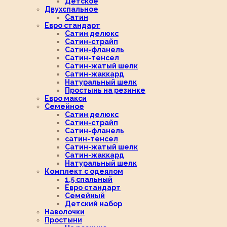
Детское
Двухспальное
Сатин
Евро стандарт
Сатин делюкс
Сатин-страйп
Сатин-фланель
Сатин-тенсел
Сатин-жатый шелк
Сатин-жаккард
Натуральный шелк
Простынь на резинке
Евро макси
Семейное
Сатин делюкс
Сатин-страйп
Сатин-фланель
сатин-тенсел
Сатин-жатый шелк
Сатин-жаккард
Натуральный шелк
Комплект с одеялом
1,5 спальный
Евро стандарт
Семейный
Детский набор
Наволочки
Простыни