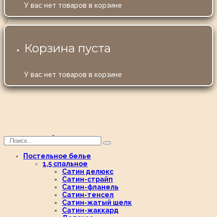
У вас нет товаров в корзине
0
Корзина пуста
У вас нет товаров в корзине
Постельное белье
1,5 спальное
Сатин делюкс
Сатин-страйп
Сатин-фланель
Сатин-тенсел
Сатин-жатый шелк
Сатин-жаккард