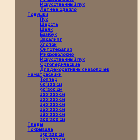
Искусственный пух
Летнее одеяло
Подушки
Пух
Шерсть
Шелк
Бамбук
Эвкалипт
Хлопок
Фитотерапия
Микроволокно
Искусственный пух
Ортопедические
Для декоративных наволочек
Наматрасники
Топпер
60*120 см
90*200 см
100*200 см
120*200 см
140*200 см
160*200 см
180*200 см
200*200 см
Пледы
Покрывала
150*220 см
160*220 см