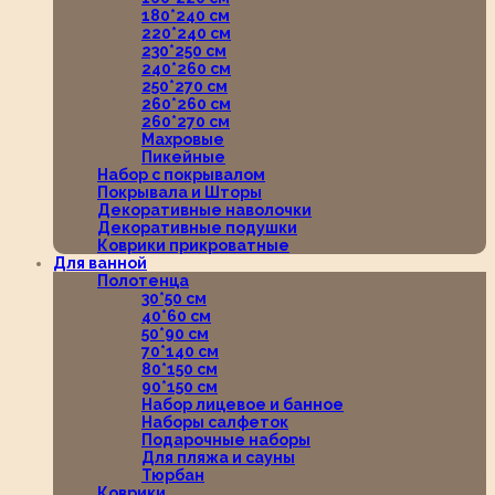
180*240 см
220*240 см
230*250 см
240*260 см
250*270 см
260*260 см
260*270 см
Махровые
Пикейные
Набор с покрывалом
Покрывала и Шторы
Декоративные наволочки
Декоративные подушки
Коврики прикроватные
Для ванной
Полотенца
30*50 см
40*60 см
50*90 см
70*140 см
80*150 см
90*150 см
Набор лицевое и банное
Наборы салфеток
Подарочные наборы
Для пляжа и сауны
Тюрбан
Коврики