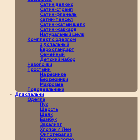
Сатин делюкс
Сатин-страйп
Сатин-фланель
сатин-тенсел
Сатин-жатый шелк
Сатин-жаккард
Натуральный шелк
Комплект с одеялом
1,5 спальный
Евро стандарт
Семейный
Детский набор
Наволочки
Простыни
На резинке
Без резинки
Махровые
Пододеяльники
Для спальни
Одеяла
Пух
Шерсть
Шелк
Бамбук
Эвкалипт
Хлопок / Лен
Фитотерапия
Микроволокно