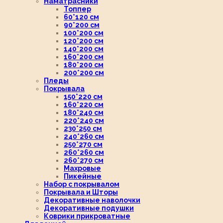
Наматрасники
Топпер
60*120 см
90*200 см
100*200 см
120*200 см
140*200 см
160*200 см
180*200 см
200*200 см
Пледы
Покрывала
150*220 см
160*220 см
180*240 см
220*240 см
230*250 см
240*260 см
250*270 см
260*260 см
260*270 см
Махровые
Пикейные
Набор с покрывалом
Покрывала и Шторы
Декоративные наволочки
Декоративные подушки
Коврики прикроватные