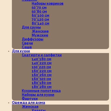
Наборы ковриков
50*70 см
50*80 см
60*100 см
70*120 см
80*140 см
Для сауны
Женские
Мужские
Диффузоры
Свечи
Саше
Для кухни
Скатерти и салфетки
140*180 см
140*220 см
150*220 см
160*220 см
160*260 см
160*320 см
180*180 см
180*280 см
Кухонные полотенца
Наборы для кухни
Фартуки
Одежда для дома
Женская
Халаты