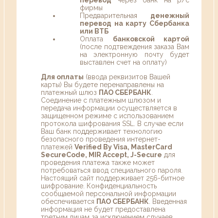
фирмы
Предварительная
денежный
перевод на карту Сбербанка
или ВТБ
Оплата
банковской картой
(после подтвеждения заказа Вам
на электронную почту будет
выставлен счет на оплату)
Для оплаты
(ввода реквизитов Вашей
карты) Вы будете перенаправлены на
платежный шлюз
ПАО СБЕРБАНК
.
Соединение с платежным шлюзом и
передача информации осуществляется в
защищенном режиме с использованием
протокола шифрования SSL. В случае если
Ваш банк поддерживает технологию
безопасного проведения интернет-
платежей
Verified By Visa, MasterCard
SecureCode, MIR Accept, J-Secure
для
проведения платежа также может
потребоваться ввод специального пароля.
Настоящий сайт поддерживает 256-битное
шифрование. Конфиденциальность
сообщаемой персональной информации
обеспечивается
ПАО СБЕРБАНК
. Введенная
информация не будет предоставлена
третьим лицам за исключением случаев,