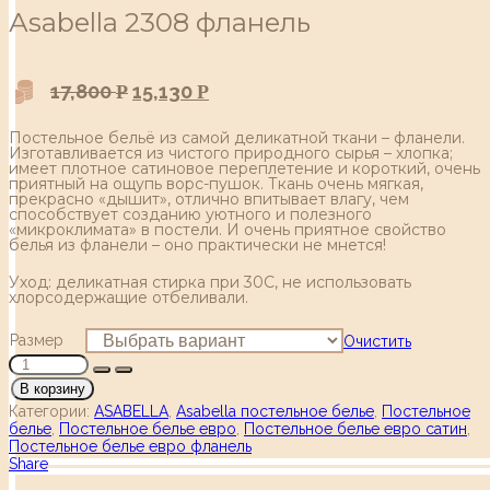
Аsabella 2308 фланель
17,800
15,130
Р
Р
Постельное бельё из самой деликатной ткани – фланели.
Изготавливается из чистого природного сырья – хлопка;
имеет плотное сатиновое переплетение и короткий, очень
приятный на ощупь ворс-пушок. Ткань очень мягкая,
прекрасно «дышит», отлично впитывает влагу, чем
способствует созданию уютного и полезного
«микроклимата» в постели. И очень приятное свойство
белья из фланели – оно практически не мнется!
Уход: деликатная стирка при 30С, не использовать
хлорсодержащие отбеливали.
Размер
Очистить
В корзину
Категории:
ASABELLA
,
Asabella постельное белье
,
Постельное
белье
,
Постельное белье евро
,
Постельное белье евро сатин
,
Постельное белье евро фланель
Share