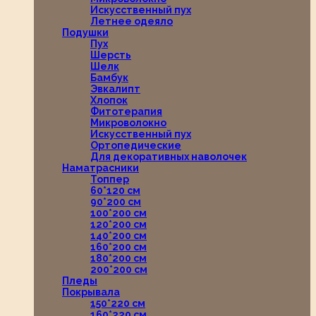
Искусственный пух
Летнее одеяло
Подушки
Пух
Шерсть
Шелк
Бамбук
Эвкалипт
Хлопок
Фитотерапия
Микроволокно
Искусственный пух
Ортопедические
Для декоративных наволочек
Наматрасники
Топпер
60*120 см
90*200 см
100*200 см
120*200 см
140*200 см
160*200 см
180*200 см
200*200 см
Пледы
Покрывала
150*220 см
160*220 см