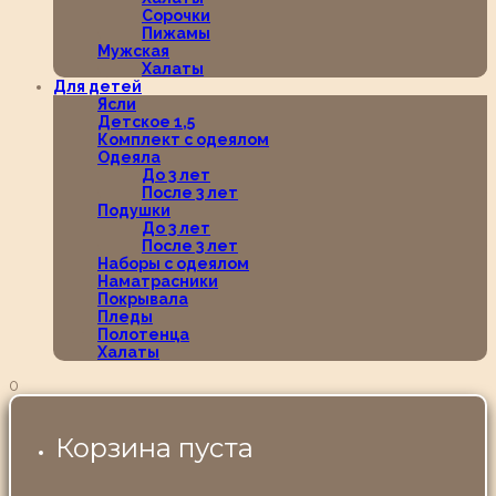
Сорочки
Пижамы
Мужская
Халаты
Для детей
Ясли
Детское 1,5
Комплект с одеялом
Одеяла
До 3 лет
После 3 лет
Подушки
До 3 лет
После 3 лет
Наборы с одеялом
Наматрасники
Покрывала
Пледы
Полотенца
Халаты
0
Корзина пуста