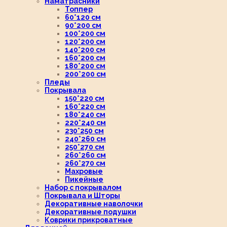
Наматрасники
Топпер
60*120 см
90*200 см
100*200 см
120*200 см
140*200 см
160*200 см
180*200 см
200*200 см
Пледы
Покрывала
150*220 см
160*220 см
180*240 см
220*240 см
230*250 см
240*260 см
250*270 см
260*260 см
260*270 см
Махровые
Пикейные
Набор с покрывалом
Покрывала и Шторы
Декоративные наволочки
Декоративные подушки
Коврики прикроватные