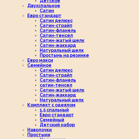
Детское
Двухспальное
Сатин
Евро стандарт
Сатин делюкс
Сатин-страйп
Сатин-фланель
Сатин-тенсел
Сатин-жатый шелк
Сатин-жаккард
Натуральный шелк
Простынь на резинке
Евро макси
Семейное
Сатин делюкс
Сатин-страйп
Сатин-фланель
сатин-тенсел
Сатин-жатый шелк
Сатин-жаккард
Натуральный шелк
Комплект с одеялом
1,5 спальный
Евро стандарт
Семейный
Детский набор
Наволочки
Простыни