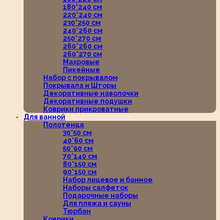
180*240 см
220*240 см
230*250 см
240*260 см
250*270 см
260*260 см
260*270 см
Махровые
Пикейные
Набор с покрывалом
Покрывала и Шторы
Декоративные наволочки
Декоративные подушки
Коврики прикроватные
Для ванной
Полотенца
30*50 см
40*60 см
50*90 см
70*140 см
80*150 см
90*150 см
Набор лицевое и банное
Наборы салфеток
Подарочные наборы
Для пляжа и сауны
Тюрбан
Коврики