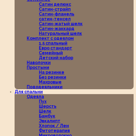
Сатин делюкс
Сатин-страйп
Сатин-фланель
сатин-тенсел
Сатин-жатый шелк
Сатин-жаккард
Натуральный шелк
Комплект с одеялом
1,5 спальный
Евро стандарт
Семейный
Детский набор
Наволочки
Простыни
На резинке
Без резинки
Махровые
Пододеяльники
Для спальни
Одеяла
Пух
Шерсть
Шелк
Бамбук
Эвкалипт
Хлопок / Лен
Фитотерапия
Микроволокно