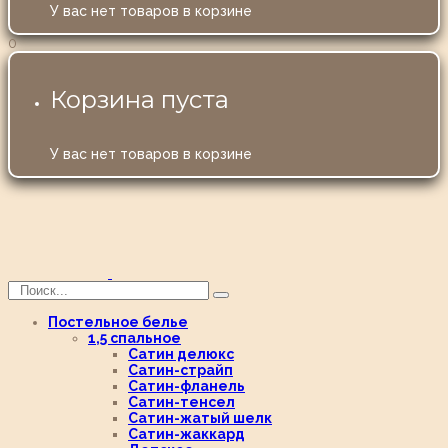
У вас нет товаров в корзине
0
Корзина пуста
У вас нет товаров в корзине
Постельное белье
1,5 спальное
Сатин делюкс
Сатин-страйп
Сатин-фланель
Сатин-тенсел
Сатин-жатый шелк
Сатин-жаккард