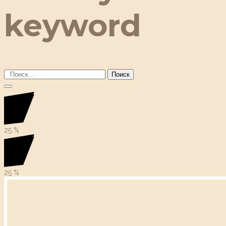
keyword
Поиск
25
%
25
%