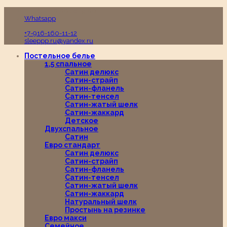
Пн-Вс с 10:00 до 19:00
Whatsapp
+7-916-160-11-12
sleeppp.ru@yandex.ru
Постельное белье
1,5 спальное
Сатин делюкс
Сатин-страйп
Сатин-фланель
Сатин-тенсел
Сатин-жатый шелк
Сатин-жаккард
Детское
Двухспальное
Сатин
Евро стандарт
Сатин делюкс
Сатин-страйп
Сатин-фланель
Сатин-тенсел
Сатин-жатый шелк
Сатин-жаккард
Натуральный шелк
Простынь на резинке
Евро макси
Семейное