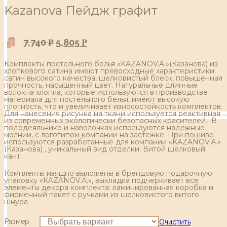
Kazanova Пейдж графит
7,740
5,805
Р
Р
Комплекты постельного белья «KAZANOV.A.»(Казанова) из
хлопкового сатина имеют превосходные характеристики:
сатин высокого качества, шелковистый блеск, повышенная
прочность, насыщенный цвет. Натуральные длинные
волокна хлопка, которые используются в производстве
материала для постельного белья, имеют высокую
плотность, что и увеличивает износостойкость комплектов.
Для нанесения рисунка на ткани используется реактивная
из современных экологически безопасных красителей. В
пододеяльнике и наволочках используются надёжные
молнии, с логотипом компании на застёжке. При пошиве
используются разработанные для компании «KAZANOV.A.»
(Казанова) , уникальный вид отделки: Витой шёлковый
кант.
Комплекты изящно выложены в брендовую подарочную
упаковку «KAZANOV.A.», выкладка подчеркивает все
элементы декора комплекта: ламинированная коробка и
фирменный пакет с ручками из шелковистого витого
шнура
Размер
Очистить