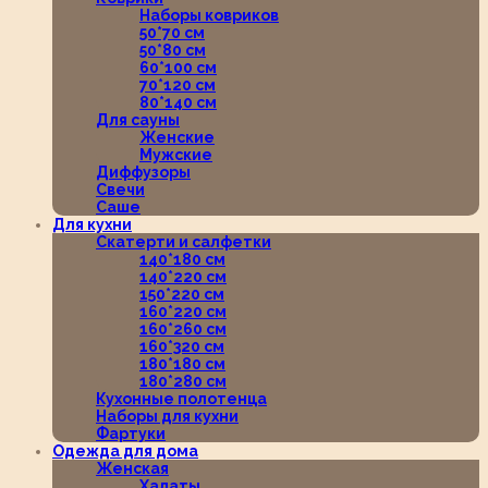
Наборы ковриков
50*70 см
50*80 см
60*100 см
70*120 см
80*140 см
Для сауны
Женские
Мужские
Диффузоры
Свечи
Саше
Для кухни
Скатерти и салфетки
140*180 см
140*220 см
150*220 см
160*220 см
160*260 см
160*320 см
180*180 см
180*280 см
Кухонные полотенца
Наборы для кухни
Фартуки
Одежда для дома
Женская
Халаты