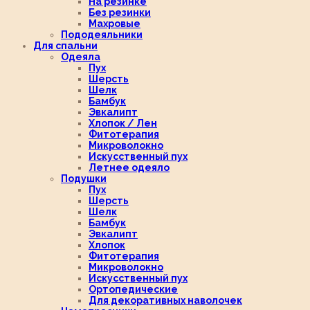
На резинке
Без резинки
Махровые
Пододеяльники
Для спальни
Одеяла
Пух
Шерсть
Шелк
Бамбук
Эвкалипт
Хлопок / Лен
Фитотерапия
Микроволокно
Искусственный пух
Летнее одеяло
Подушки
Пух
Шерсть
Шелк
Бамбук
Эвкалипт
Хлопок
Фитотерапия
Микроволокно
Искусственный пух
Ортопедические
Для декоративных наволочек