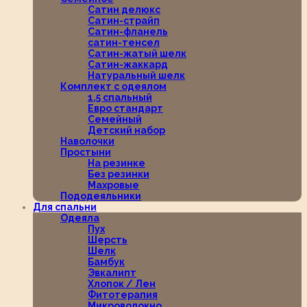
Сатин делюкс
Сатин-страйп
Сатин-фланель
сатин-тенсел
Сатин-жатый шелк
Сатин-жаккард
Натуральный шелк
Комплект с одеялом
1,5 спальный
Евро стандарт
Семейный
Детский набор
Наволочки
Простыни
На резинке
Без резинки
Махровые
Пододеяльники
Для спальни
Одеяла
Пух
Шерсть
Шелк
Бамбук
Эвкалипт
Хлопок / Лен
Фитотерапия
Микроволокно