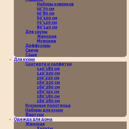
Наборы ковриков
50*70 см
50*80 см
60*100 см
70*120 см
80*140 см
Для сауны
Женские
Мужские
Диффузоры
Свечи
Саше
Для кухни
Скатерти и салфетки
140*180 см
140*220 см
150*220 см
160*220 см
160*260 см
160*320 см
180*180 см
180*280 см
Кухонные полотенца
Наборы для кухни
Фартуки
Одежда для дома
Женская
Халаты