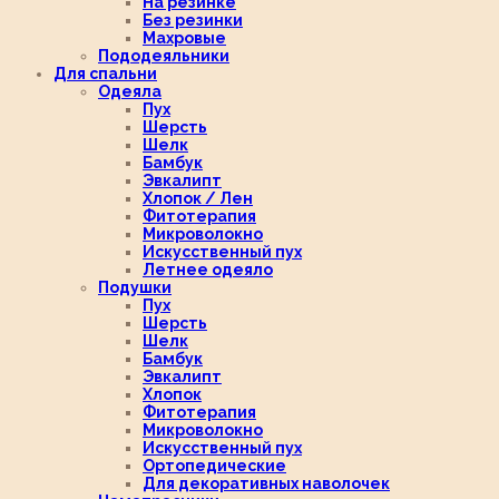
На резинке
Без резинки
Махровые
Пододеяльники
Для спальни
Одеяла
Пух
Шерсть
Шелк
Бамбук
Эвкалипт
Хлопок / Лен
Фитотерапия
Микроволокно
Искусственный пух
Летнее одеяло
Подушки
Пух
Шерсть
Шелк
Бамбук
Эвкалипт
Хлопок
Фитотерапия
Микроволокно
Искусственный пух
Ортопедические
Для декоративных наволочек