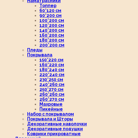
Наматрасники
Топпер
60*120 см
90*200 см
100*200 см
120*200 см
140*200 см
160*200 см
180*200 см
200*200 см
Пледы
Покрывала
150*220 см
160*220 см
180*240 см
220*240 см
230*250 см
240*260 см
250*270 см
260*260 см
260*270 см
Махровые
Пикейные
Набор с покрывалом
Покрывала и Шторы
Декоративные наволочки
Декоративные подушки
Коврики прикроватные