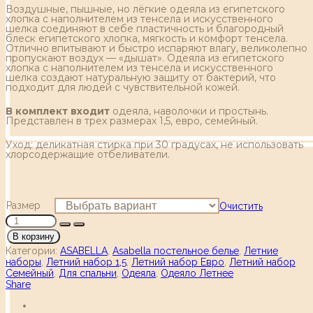
Воздушные, пышные, но лёгкие одеяла из египетского
хлопка с наполнителем из тенсела и искусственного
шелка соединяют в себе пластичность и благородный
блеск египетского хлопка, мягкость и комфорт тенсела.
Отлично впитывают и быстро испаряют влагу, великолепно
пропускают воздух — «дышат». Одеяла из египетского
хлопка с наполнителем из тенсела и искусственного
шелка создают натуральную защиту от бактерий, что
подходит для людей с чувствительной кожей.
В комплект входит
одеяла, наволочки и простынь.
Представлен в трех размерах 1,5, евро, семейный.
Уход: деликатная стирка при 30 градусах, не использовать
хлорсодержащие отбеливатели.
Размер
Очистить
В корзину
Категории:
ASABELLA
,
Asabella постельное белье
,
Летние
наборы
,
Летний набор 1,5
,
Летний набор Евро
,
Летний набор
Семейный
,
Для спальни
,
Одеяла
,
Одеяло Летнее
Share