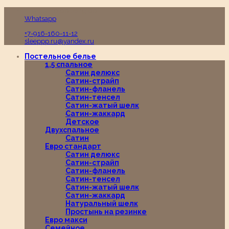
Пн-Вс с 10:00 до 19:00
Whatsapp
+7-916-160-11-12
sleeppp.ru@yandex.ru
Постельное белье
1,5 спальное
Сатин делюкс
Сатин-страйп
Сатин-фланель
Сатин-тенсел
Сатин-жатый шелк
Сатин-жаккард
Детское
Двухспальное
Сатин
Евро стандарт
Сатин делюкс
Сатин-страйп
Сатин-фланель
Сатин-тенсел
Сатин-жатый шелк
Сатин-жаккард
Натуральный шелк
Простынь на резинке
Евро макси
Семейное