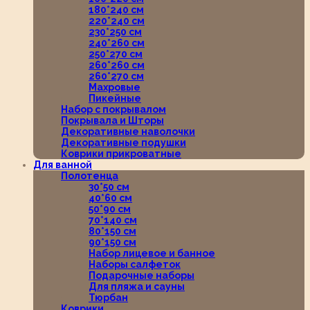
180*240 см
220*240 см
230*250 см
240*260 см
250*270 см
260*260 см
260*270 см
Махровые
Пикейные
Набор с покрывалом
Покрывала и Шторы
Декоративные наволочки
Декоративные подушки
Коврики прикроватные
Для ванной
Полотенца
30*50 см
40*60 см
50*90 см
70*140 см
80*150 см
90*150 см
Набор лицевое и банное
Наборы салфеток
Подарочные наборы
Для пляжа и сауны
Тюрбан
Коврики