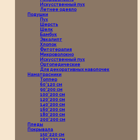
Искусственный пух
Летнее одеяло
Подушки
Пух
Шерсть
Шелк
Бамбук
Эвкалипт
Хлопок
Фитотерапия
Микроволокно
Искусственный пух
Ортопедические
Для декоративных наволочек
Наматрасники
Топпер
60*120 см
90*200 см
100*200 см
120*200 см
140*200 см
160*200 см
180*200 см
200*200 см
Пледы
Покрывала
150*220 см
160*220 см