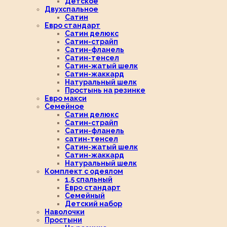
Детское
Двухспальное
Сатин
Евро стандарт
Сатин делюкс
Сатин-страйп
Сатин-фланель
Сатин-тенсел
Сатин-жатый шелк
Сатин-жаккард
Натуральный шелк
Простынь на резинке
Евро макси
Семейное
Сатин делюкс
Сатин-страйп
Сатин-фланель
сатин-тенсел
Сатин-жатый шелк
Сатин-жаккард
Натуральный шелк
Комплект с одеялом
1,5 спальный
Евро стандарт
Семейный
Детский набор
Наволочки
Простыни