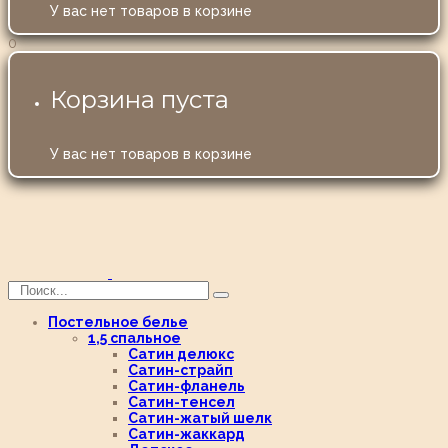
У вас нет товаров в корзине
0
Корзина пуста
У вас нет товаров в корзине
Постельное белье
1,5 спальное
Сатин делюкс
Сатин-страйп
Сатин-фланель
Сатин-тенсел
Сатин-жатый шелк
Сатин-жаккард