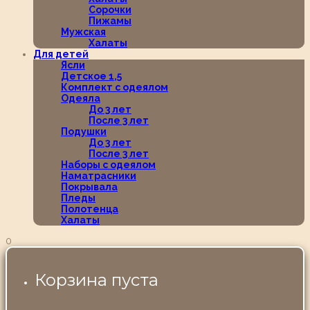
Сорочки
Пижамы
Мужская
Халаты
Для детей
Ясли
Детское 1,5
Комплект с одеялом
Одеяла
До 3 лет
После 3 лет
Подушки
До 3 лет
После 3 лет
Наборы с одеялом
Наматрасники
Покрывала
Пледы
Полотенца
Халаты
0
Корзина пуста