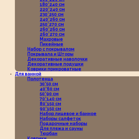
180*240 см
220*240 см
230*250 см
240*260 см
250*270 см
260*260 см
260*270 см
Махровые
Пикейные
Набор с покрывалом
Покрывала и Шторы
Декоративные наволочки
Декоративные подушки
Коврики прикроватные
Для ванной
Полотенца
30*50 см
40*60 см
50*90 см
70*140 см
80*150 см
90*150 см
Набор лицевое и банное
Наборы салфеток
Подарочные наборы
Для пляжа и сауны
Тюрбан
Коврики