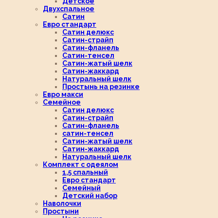
Детское
Двухспальное
Сатин
Евро стандарт
Сатин делюкс
Сатин-страйп
Сатин-фланель
Сатин-тенсел
Сатин-жатый шелк
Сатин-жаккард
Натуральный шелк
Простынь на резинке
Евро макси
Семейное
Сатин делюкс
Сатин-страйп
Сатин-фланель
сатин-тенсел
Сатин-жатый шелк
Сатин-жаккард
Натуральный шелк
Комплект с одеялом
1,5 спальный
Евро стандарт
Семейный
Детский набор
Наволочки
Простыни