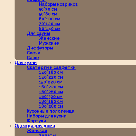
Наборы ковриков
50*70 см
50*80 см
60*100 см
70*120 см
80*140 см
Для сауны
Женские
Мужские
Диффузоры
Свечи
Саше
Для кухни
Скатерти и салфетки
140*180 см
140*220 см
150*220 см
160*220 см
160*260 см
160*320 см
180*180 см
180*280 см
Кухонные полотенца
Наборы для кухни
Фартуки
Одежда для дома
Женская
Халаты