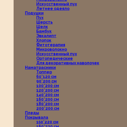
Искусственный пух
Летнее одеяло
Подушки
Пух
Шерсть
Шелк
Бамбук
Эвкалипт
Хлопок
Фитотерапия
Микроволокно
Искусственный пух
Ортопедические
Для декоративных наволочек
Наматрасники
Топпер
60*120 см
90*200 см
100*200 см
120*200 см
140*200 см
160*200 см
180*200 см
200*200 см
Пледы
Покрывала
150*220 см
160*220 см