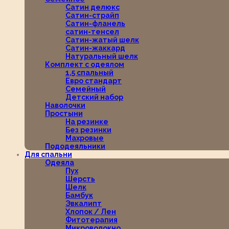
Сатин делюкс
Сатин-страйп
Сатин-фланель
сатин-тенсел
Сатин-жатый шелк
Сатин-жаккард
Натуральный шелк
Комплект с одеялом
1,5 спальный
Евро стандарт
Семейный
Детский набор
Наволочки
Простыни
На резинке
Без резинки
Махровые
Пододеяльники
Для спальни
Одеяла
Пух
Шерсть
Шелк
Бамбук
Эвкалипт
Хлопок / Лен
Фитотерапия
Микроволокно