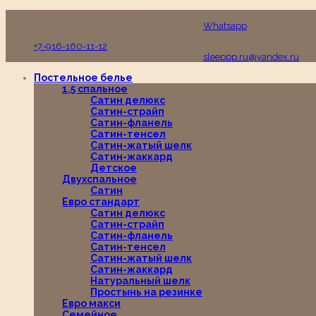
Пн-Вс с 10:00 до 19:00
Whatsapp
+7-916-160-11-12
sleeppp.ru@yandex.ru
Постельное белье
1,5 спальное
Сатин делюкс
Сатин-страйп
Сатин-фланель
Сатин-тенсел
Сатин-жатый шелк
Сатин-жаккард
Детское
Двухспальное
Сатин
Евро стандарт
Сатин делюкс
Сатин-страйп
Сатин-фланель
Сатин-тенсел
Сатин-жатый шелк
Сатин-жаккард
Натуральный шелк
Простынь на резинке
Евро макси
Семейное