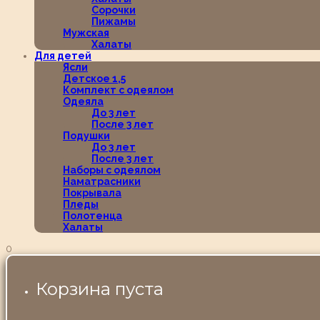
Сорочки
Пижамы
Мужская
Халаты
Для детей
Ясли
Детское 1,5
Комплект с одеялом
Одеяла
До 3 лет
После 3 лет
Подушки
До 3 лет
После 3 лет
Наборы с одеялом
Наматрасники
Покрывала
Пледы
Полотенца
Халаты
0
Корзина пуста