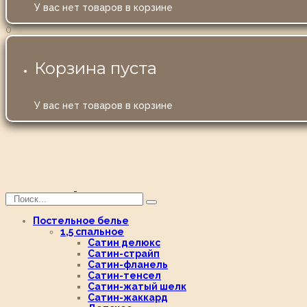
У вас нет товаров в корзине
0
Корзина пуста
У вас нет товаров в корзине
Постельное белье
1,5 спальное
Сатин делюкс
Сатин-страйп
Сатин-фланель
Сатин-тенсел
Сатин-жатый шелк
Сатин-жаккард