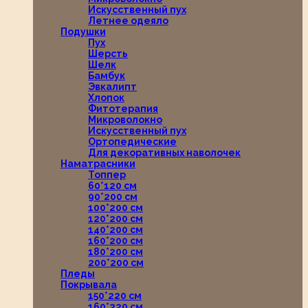
Искусственный пух
Летнее одеяло
Подушки
Пух
Шерсть
Шелк
Бамбук
Эвкалипт
Хлопок
Фитотерапия
Микроволокно
Искусственный пух
Ортопедические
Для декоративных наволочек
Наматрасники
Топпер
60*120 см
90*200 см
100*200 см
120*200 см
140*200 см
160*200 см
180*200 см
200*200 см
Пледы
Покрывала
150*220 см
160*220 см