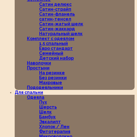
Сатин делюкс
Сатин-страйп
Сатин-фланель
сатин-тенсел
Сатин-жатый шелк
Сатин-жаккард
Натуральный шелк
Комплект с одеялом
1,5 спальный
Евро стандарт
Семейный
Детский набор
Наволочки
Простыни
На резинке
Без резинки
Махровые
Пододеяльники
Для спальни
Одеяла
Пух
Шерсть
Шелк
Бамбук
Эвкалипт
Хлопок / Лен
Фитотерапия
Микроволокно