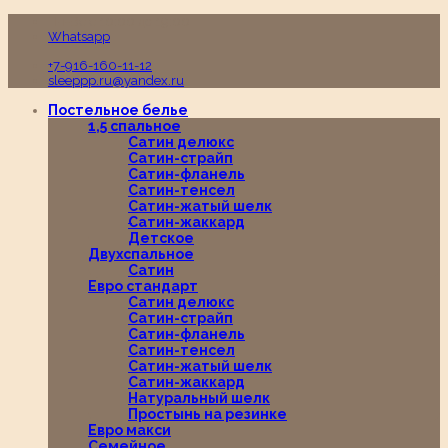
Пн-Вс с 10:00 до 19:00
Whatsapp
+7-916-160-11-12
sleeppp.ru@yandex.ru
Постельное белье
1,5 спальное
Сатин делюкс
Сатин-страйп
Сатин-фланель
Сатин-тенсел
Сатин-жатый шелк
Сатин-жаккард
Детское
Двухспальное
Сатин
Евро стандарт
Сатин делюкс
Сатин-страйп
Сатин-фланель
Сатин-тенсел
Сатин-жатый шелк
Сатин-жаккард
Натуральный шелк
Простынь на резинке
Евро макси
Семейное