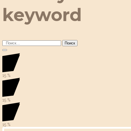
keyword
Поиск
15
%
15
%
15
%