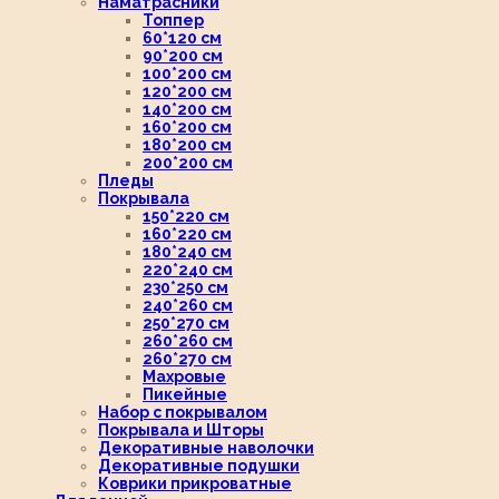
Наматрасники
Топпер
60*120 см
90*200 см
100*200 см
120*200 см
140*200 см
160*200 см
180*200 см
200*200 см
Пледы
Покрывала
150*220 см
160*220 см
180*240 см
220*240 см
230*250 см
240*260 см
250*270 см
260*260 см
260*270 см
Махровые
Пикейные
Набор с покрывалом
Покрывала и Шторы
Декоративные наволочки
Декоративные подушки
Коврики прикроватные