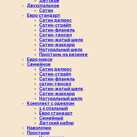
Детское
Двухспальное
Сатин
Евро стандарт
Сатин делюкс
Сатин-страйп
Сатин-фланель
Сатин-тенсел
Сатин-жатый шелк
Сатин-жаккард
Натуральный шелк
Простынь на резинке
Евро макси
Семейное
Сатин делюкс
Сатин-страйп
Сатин-фланель
сатин-тенсел
Сатин-жатый шелк
Сатин-жаккард
Натуральный шелк
Комплект с одеялом
1,5 спальный
Евро стандарт
Семейный
Детский набор
Наволочки
Простыни