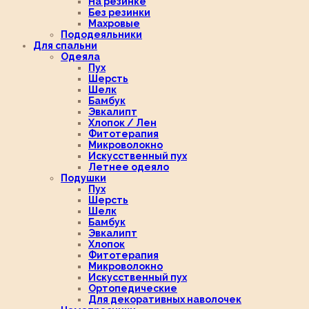
На резинке
Без резинки
Махровые
Пододеяльники
Для спальни
Одеяла
Пух
Шерсть
Шелк
Бамбук
Эвкалипт
Хлопок / Лен
Фитотерапия
Микроволокно
Искусственный пух
Летнее одеяло
Подушки
Пух
Шерсть
Шелк
Бамбук
Эвкалипт
Хлопок
Фитотерапия
Микроволокно
Искусственный пух
Ортопедические
Для декоративных наволочек