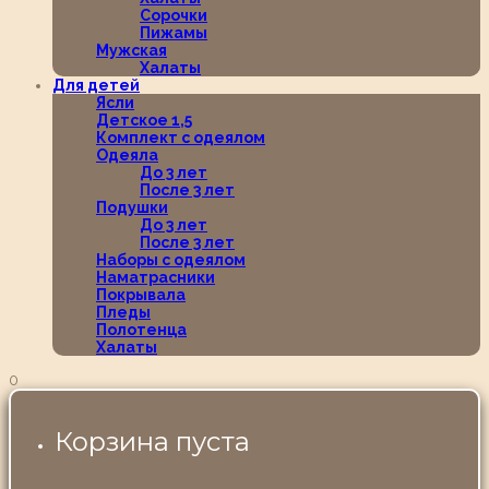
Сорочки
Пижамы
Мужская
Халаты
Для детей
Ясли
Детское 1,5
Комплект с одеялом
Одеяла
До 3 лет
После 3 лет
Подушки
До 3 лет
После 3 лет
Наборы с одеялом
Наматрасники
Покрывала
Пледы
Полотенца
Халаты
0
Корзина пуста