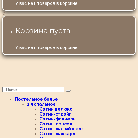
У вас нет товаров в корзине
0
Корзина пуста
У вас нет товаров в корзине
Постельное белье
1,5 спальное
Сатин делюкс
Сатин-страйп
Сатин-фланель
Сатин-тенсел
Сатин-жатый шелк
Сатин-жаккард