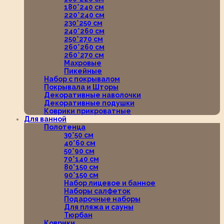
180*240 см
220*240 см
230*250 см
240*260 см
250*270 см
260*260 см
260*270 см
Махровые
Пикейные
Набор с покрывалом
Покрывала и Шторы
Декоративные наволочки
Декоративные подушки
Коврики прикроватные
Для ванной
Полотенца
30*50 см
40*60 см
50*90 см
70*140 см
80*150 см
90*150 см
Набор лицевое и банное
Наборы салфеток
Подарочные наборы
Для пляжа и сауны
Тюрбан
Коврики