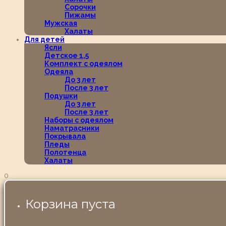
Сорочки
Пижамы
Мужская
Халаты
Для детей
Ясли
Детское 1,5
Комплект с одеялом
Одеяла
До 3 лет
После 3 лет
Подушки
До 3 лет
После 3 лет
Наборы с одеялом
Наматрасники
Покрывала
Пледы
Полотенца
Халаты
0
Корзина пуста