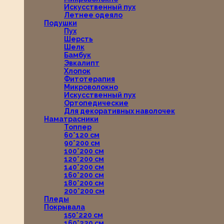
Искусственный пух
Летнее одеяло
Подушки
Пух
Шерсть
Шелк
Бамбук
Эвкалипт
Хлопок
Фитотерапия
Микроволокно
Искусственный пух
Ортопедические
Для декоративных наволочек
Наматрасники
Топпер
60*120 см
90*200 см
100*200 см
120*200 см
140*200 см
160*200 см
180*200 см
200*200 см
Пледы
Покрывала
150*220 см
160*220 см