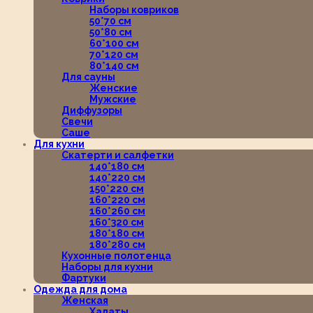
Наборы ковриков
50*70 см
50*80 см
60*100 см
70*120 см
80*140 см
Для сауны
Женские
Мужские
Диффузоры
Свечи
Саше
Для кухни
Скатерти и салфетки
140*180 см
140*220 см
150*220 см
160*220 см
160*260 см
160*320 см
180*180 см
180*280 см
Кухонные полотенца
Наборы для кухни
Фартуки
Одежда для дома
Женская
Халаты