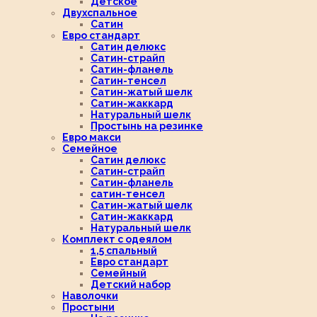
Детское
Двухспальное
Сатин
Евро стандарт
Сатин делюкс
Сатин-страйп
Сатин-фланель
Сатин-тенсел
Сатин-жатый шелк
Сатин-жаккард
Натуральный шелк
Простынь на резинке
Евро макси
Семейное
Сатин делюкс
Сатин-страйп
Сатин-фланель
сатин-тенсел
Сатин-жатый шелк
Сатин-жаккард
Натуральный шелк
Комплект с одеялом
1,5 спальный
Евро стандарт
Семейный
Детский набор
Наволочки
Простыни