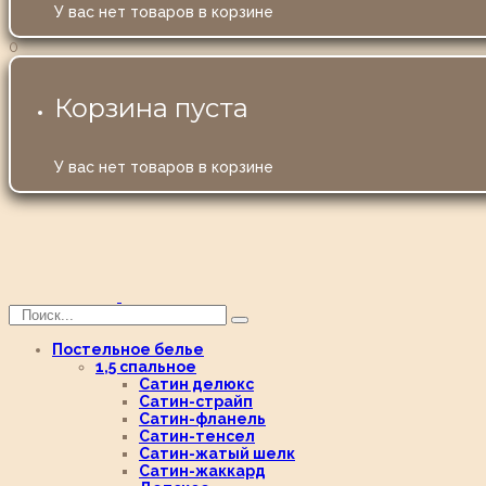
У вас нет товаров в корзине
0
Корзина пуста
У вас нет товаров в корзине
Постельное белье
1,5 спальное
Сатин делюкс
Сатин-страйп
Сатин-фланель
Сатин-тенсел
Сатин-жатый шелк
Сатин-жаккард