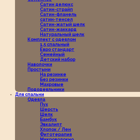
Сатин делюкс
Сатин-страйп
Сатин-фланель
сатин-тенсел
Сатин-жатый шелк
Сатин-жаккард
Натуральный шелк
Комплект с одеялом
1,5 спальный
Евро стандарт
Семейный
Детский набор
Наволочки
Простыни
На резинке
Без резинки
Махровые
Пододеяльники
Для спальни
Одеяла
Пух
Шерсть
Шелк
Бамбук
Эвкалипт
Хлопок / Лен
Фитотерапия
Микроволокно