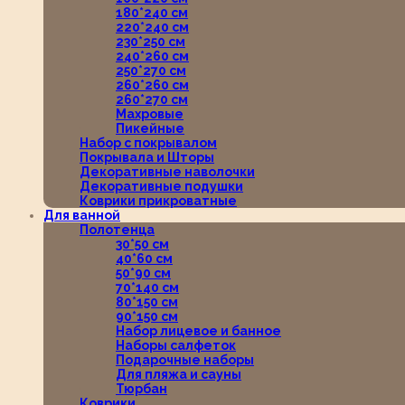
180*240 см
220*240 см
230*250 см
240*260 см
250*270 см
260*260 см
260*270 см
Махровые
Пикейные
Набор с покрывалом
Покрывала и Шторы
Декоративные наволочки
Декоративные подушки
Коврики прикроватные
Для ванной
Полотенца
30*50 см
40*60 см
50*90 см
70*140 см
80*150 см
90*150 см
Набор лицевое и банное
Наборы салфеток
Подарочные наборы
Для пляжа и сауны
Тюрбан
Коврики