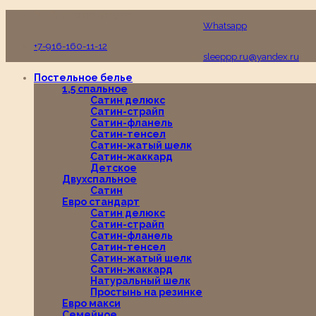
Пн-Вс с 10:00 до 19:00
Whatsapp
+7-916-160-11-12
sleeppp.ru@yandex.ru
Постельное белье
1,5 спальное
Сатин делюкс
Сатин-страйп
Сатин-фланель
Сатин-тенсел
Сатин-жатый шелк
Сатин-жаккард
Детское
Двухспальное
Сатин
Евро стандарт
Сатин делюкс
Сатин-страйп
Сатин-фланель
Сатин-тенсел
Сатин-жатый шелк
Сатин-жаккард
Натуральный шелк
Простынь на резинке
Евро макси
Семейное