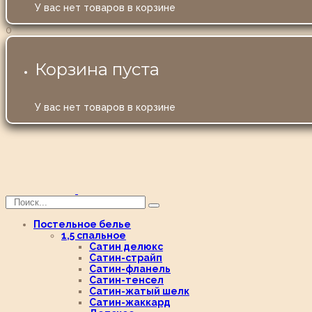
У вас нет товаров в корзине
0
Корзина пуста
У вас нет товаров в корзине
Постельное белье
1,5 спальное
Сатин делюкс
Сатин-страйп
Сатин-фланель
Сатин-тенсел
Сатин-жатый шелк
Сатин-жаккард