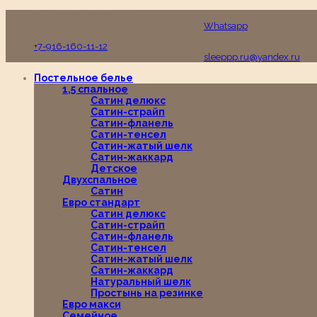
Пн-Вс с 10:00 до 19:00
Whatsapp
+7-916-160-11-12
sleeppp.ru@yandex.ru
Постельное белье
1,5 спальное
Сатин делюкс
Сатин-страйп
Сатин-фланель
Сатин-тенсел
Сатин-жатый шелк
Сатин-жаккард
Детское
Двухспальное
Сатин
Евро стандарт
Сатин делюкс
Сатин-страйп
Сатин-фланель
Сатин-тенсел
Сатин-жатый шелк
Сатин-жаккард
Натуральный шелк
Простынь на резинке
Евро макси
Семейное