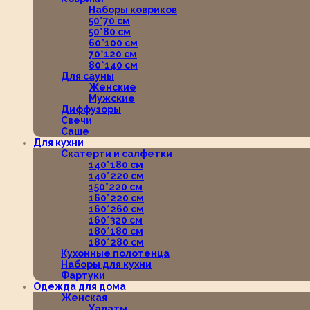
Наборы ковриков
50*70 см
50*80 см
60*100 см
70*120 см
80*140 см
Для сауны
Женские
Мужские
Диффузоры
Свечи
Саше
Для кухни
Скатерти и салфетки
140*180 см
140*220 см
150*220 см
160*220 см
160*260 см
160*320 см
180*180 см
180*280 см
Кухонные полотенца
Наборы для кухни
Фартуки
Одежда для дома
Женская
Халаты