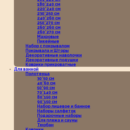
180*240 см
220*240 см
230*250 см
240*260 см
250*270 см
260*260 см
260*270 см
Махровые
Пикейные
Набор с покрывалом
Покрывала и Шторы
Декоративные наволочки
Декоративные подушки
Коврики прикроватные
Для ванной
Полотенца
30*50 см
40*60 см
50*90 см
70*140 см
80*150 см
90*150 см
Набор лицевое и банное
Наборы салфеток
Подарочные наборы
Для пляжа и сауны
Тюрбан
Коврики