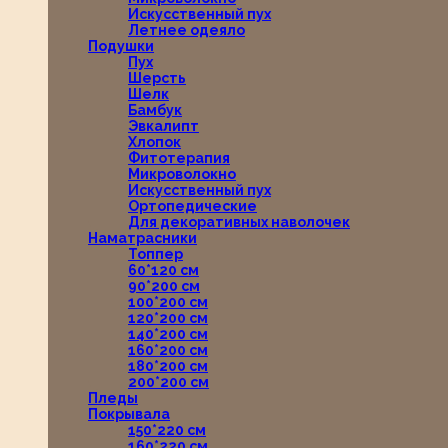
Искусственный пух
Летнее одеяло
Подушки
Пух
Шерсть
Шелк
Бамбук
Эвкалипт
Хлопок
Фитотерапия
Микроволокно
Искусственный пух
Ортопедические
Для декоративных наволочек
Наматрасники
Топпер
60*120 см
90*200 см
100*200 см
120*200 см
140*200 см
160*200 см
180*200 см
200*200 см
Пледы
Покрывала
150*220 см
160*220 см