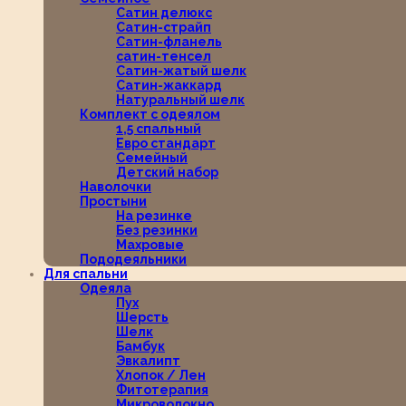
Сатин делюкс
Сатин-страйп
Сатин-фланель
сатин-тенсел
Сатин-жатый шелк
Сатин-жаккард
Натуральный шелк
Комплект с одеялом
1,5 спальный
Евро стандарт
Семейный
Детский набор
Наволочки
Простыни
На резинке
Без резинки
Махровые
Пододеяльники
Для спальни
Одеяла
Пух
Шерсть
Шелк
Бамбук
Эвкалипт
Хлопок / Лен
Фитотерапия
Микроволокно