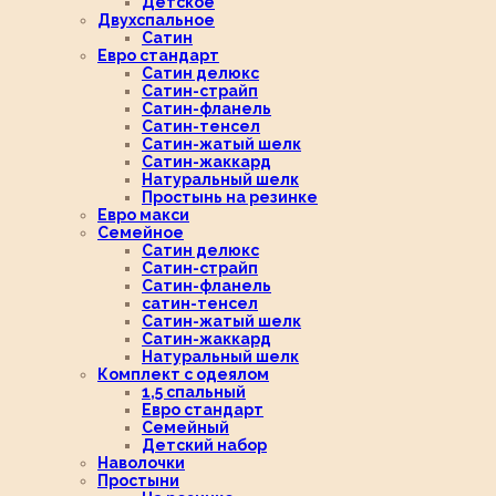
Детское
Двухспальное
Сатин
Евро стандарт
Сатин делюкс
Сатин-страйп
Сатин-фланель
Сатин-тенсел
Сатин-жатый шелк
Сатин-жаккард
Натуральный шелк
Простынь на резинке
Евро макси
Семейное
Сатин делюкс
Сатин-страйп
Сатин-фланель
сатин-тенсел
Сатин-жатый шелк
Сатин-жаккард
Натуральный шелк
Комплект с одеялом
1,5 спальный
Евро стандарт
Семейный
Детский набор
Наволочки
Простыни