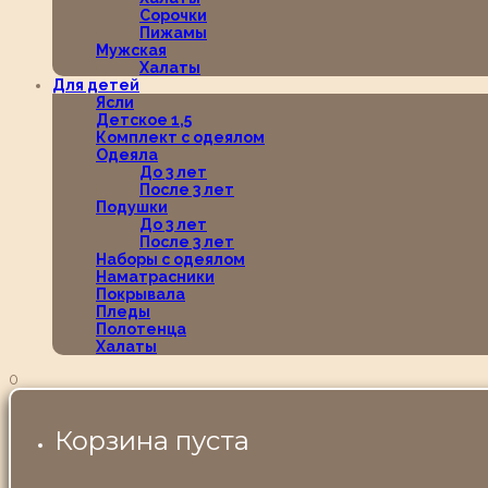
Сорочки
Пижамы
Мужская
Халаты
Для детей
Ясли
Детское 1,5
Комплект с одеялом
Одеяла
До 3 лет
После 3 лет
Подушки
До 3 лет
После 3 лет
Наборы с одеялом
Наматрасники
Покрывала
Пледы
Полотенца
Халаты
0
Корзина пуста