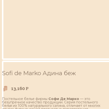
Sofi de Marko Адина беж
13,160
Р
Постельное белье фирмы
Софи Де Марко
— это
безупречное качество продукции. Серия постельного
белья из 100% натурального сатина, отличает от многих
других фирм высокой плотностью переплетения,