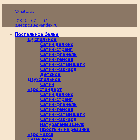
Пн-Вс с 10:00 до 19:00
Whatsapp
+7-916-160-11-12
sleeppp.ru@yandex.ru
Постельное белье
1,5 спальное
Сатин делюкс
Сатин-страйп
Сатин-фланель
Сатин-тенсел
Сатин-жатый шелк
Сатин-жаккард
Детское
Двухспальное
Сатин
Евро стандарт
Сатин делюкс
Сатин-страйп
Сатин-фланель
Сатин-тенсел
Сатин-жатый шелк
Сатин-жаккард
Натуральный шелк
Простынь на резинке
Евро макси
Семейное