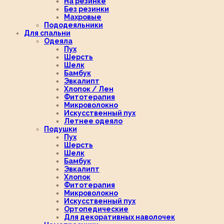
На резинке
Без резинки
Махровые
Пододеяльники
Для спальни
Одеяла
Пух
Шерсть
Шелк
Бамбук
Эвкалипт
Хлопок / Лен
Фитотерапия
Микроволокно
Искусственный пух
Летнее одеяло
Подушки
Пух
Шерсть
Шелк
Бамбук
Эвкалипт
Хлопок
Фитотерапия
Микроволокно
Искусственный пух
Ортопедические
Для декоративных наволочек