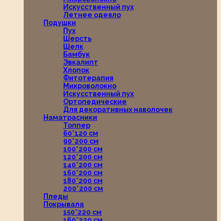
Искусственный пух
Летнее одеяло
Подушки
Пух
Шерсть
Шелк
Бамбук
Эвкалипт
Хлопок
Фитотерапия
Микроволокно
Искусственный пух
Ортопедические
Для декоративных наволочек
Наматрасники
Топпер
60*120 см
90*200 см
100*200 см
120*200 см
140*200 см
160*200 см
180*200 см
200*200 см
Пледы
Покрывала
150*220 см
160*220 см