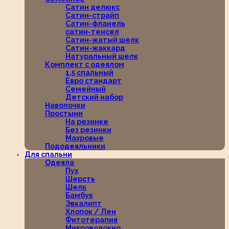
Сатин делюкс
Сатин-страйп
Сатин-фланель
сатин-тенсел
Сатин-жатый шелк
Сатин-жаккард
Натуральный шелк
Комплект с одеялом
1,5 спальный
Евро стандарт
Семейный
Детский набор
Наволочки
Простыни
На резинке
Без резинки
Махровые
Пододеяльники
Для спальни
Одеяла
Пух
Шерсть
Шелк
Бамбук
Эвкалипт
Хлопок / Лен
Фитотерапия
Микроволокно