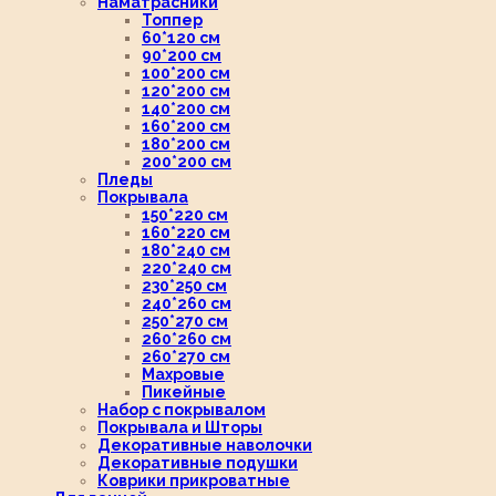
Наматрасники
Топпер
60*120 см
90*200 см
100*200 см
120*200 см
140*200 см
160*200 см
180*200 см
200*200 см
Пледы
Покрывала
150*220 см
160*220 см
180*240 см
220*240 см
230*250 см
240*260 см
250*270 см
260*260 см
260*270 см
Махровые
Пикейные
Набор с покрывалом
Покрывала и Шторы
Декоративные наволочки
Декоративные подушки
Коврики прикроватные