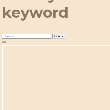
keyword
Поиск