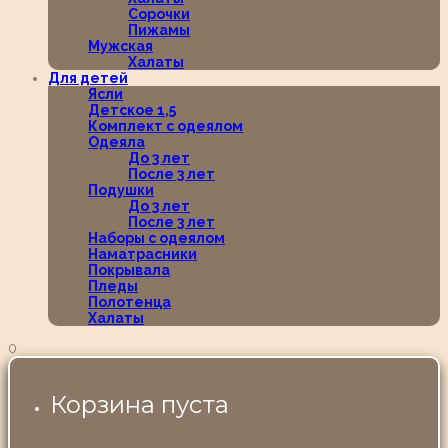
Сорочки
Пижамы
Мужская
Халаты
Для детей
Ясли
Детское 1,5
Комплект с одеялом
Одеяла
До 3 лет
После 3 лет
Подушки
До 3 лет
После 3 лет
Наборы с одеялом
Наматрасники
Покрывала
Пледы
Полотенца
Халаты
0
Корзина пуста