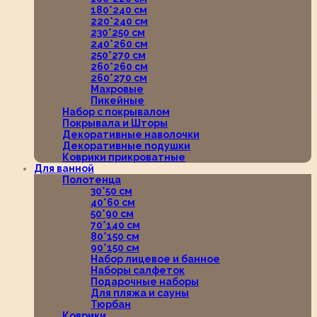
180*240 см
220*240 см
230*250 см
240*260 см
250*270 см
260*260 см
260*270 см
Махровые
Пикейные
Набор с покрывалом
Покрывала и Шторы
Декоративные наволочки
Декоративные подушки
Коврики прикроватные
Для ванной
Полотенца
30*50 см
40*60 см
50*90 см
70*140 см
80*150 см
90*150 см
Набор лицевое и банное
Наборы салфеток
Подарочные наборы
Для пляжа и сауны
Тюрбан
Коврики