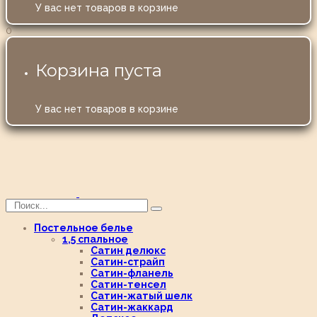
У вас нет товаров в корзине
0
Корзина пуста
У вас нет товаров в корзине
Постельное белье
1,5 спальное
Сатин делюкс
Сатин-страйп
Сатин-фланель
Сатин-тенсел
Сатин-жатый шелк
Сатин-жаккард