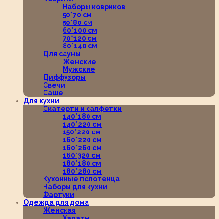
Наборы ковриков
50*70 см
50*80 см
60*100 см
70*120 см
80*140 см
Для сауны
Женские
Мужские
Диффузоры
Свечи
Саше
Для кухни
Скатерти и салфетки
140*180 см
140*220 см
150*220 см
160*220 см
160*260 см
160*320 см
180*180 см
180*280 см
Кухонные полотенца
Наборы для кухни
Фартуки
Одежда для дома
Женская
Халаты