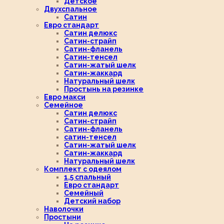
Детское
Двухспальное
Сатин
Евро стандарт
Сатин делюкс
Сатин-страйп
Сатин-фланель
Сатин-тенсел
Сатин-жатый шелк
Сатин-жаккард
Натуральный шелк
Простынь на резинке
Евро макси
Семейное
Сатин делюкс
Сатин-страйп
Сатин-фланель
сатин-тенсел
Сатин-жатый шелк
Сатин-жаккард
Натуральный шелк
Комплект с одеялом
1,5 спальный
Евро стандарт
Семейный
Детский набор
Наволочки
Простыни