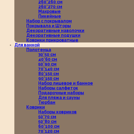
260*260 см
260*270 см
Махровые
Пикейные
Набор с покрывалом
Покрывала и Шторы
Декоративные наволочки
Декоративные подушки
Коврики прикроватные
Для ванной
Полотенца
30*50 см
40*60 см
50*90 см
70*140 см
80*150 см
90*150 см
Набор лицевое и банное
Наборы салфеток
Подарочные наборы
Для пляжа и сауны
Тюрбан
Коврики
Наборы ковриков
50*70 см
50*80 см
60*100 см
70*120 см