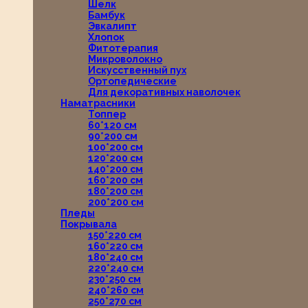
Шелк
Бамбук
Эвкалипт
Хлопок
Фитотерапия
Микроволокно
Искусственный пух
Ортопедические
Для декоративных наволочек
Наматрасники
Топпер
60*120 см
90*200 см
100*200 см
120*200 см
140*200 см
160*200 см
180*200 см
200*200 см
Пледы
Покрывала
150*220 см
160*220 см
180*240 см
220*240 см
230*250 см
240*260 см
250*270 см