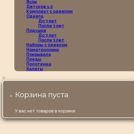
Ясли
Детское 1,5
Комплект с одеялом
Одеяла
До 3 лет
После 3 лет
Подушки
До 3 лет
После 3 лет
Наборы с одеялом
Наматрасники
Покрывала
Пледы
Полотенца
Халаты
0
Корзина пуста
У вас нет товаров в корзине