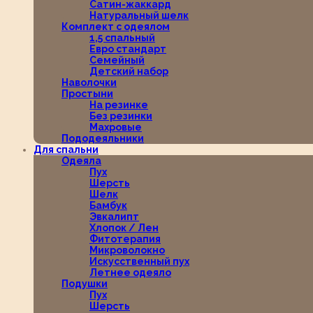
Сатин-жаккард
Натуральный шелк
Комплект с одеялом
1,5 спальный
Евро стандарт
Семейный
Детский набор
Наволочки
Простыни
На резинке
Без резинки
Махровые
Пододеяльники
Для спальни
Одеяла
Пух
Шерсть
Шелк
Бамбук
Эвкалипт
Хлопок / Лен
Фитотерапия
Микроволокно
Искусственный пух
Летнее одеяло
Подушки
Пух
Шерсть