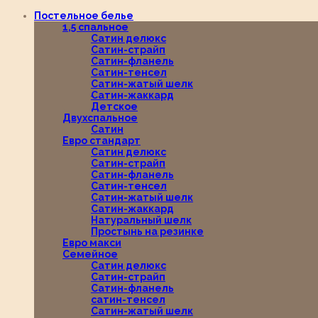
Постельное белье
1,5 спальное
Сатин делюкс
Сатин-страйп
Сатин-фланель
Сатин-тенсел
Сатин-жатый шелк
Сатин-жаккард
Детское
Двухспальное
Сатин
Евро стандарт
Сатин делюкс
Сатин-страйп
Сатин-фланель
Сатин-тенсел
Сатин-жатый шелк
Сатин-жаккард
Натуральный шелк
Простынь на резинке
Евро макси
Семейное
Сатин делюкс
Сатин-страйп
Сатин-фланель
сатин-тенсел
Сатин-жатый шелк