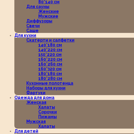
80*140 см
Для сауны
Женские
Мужские
Диффузоры
Свечи
Саше
Для кухни
Скатерти и салфетки
140*180 см
140*220 см
150*220 см
160*220 см
160*260 см
160*320 см
180*180 см
180*280 см
Кухонные полотенца
Наборы для кухни
Фартуки
Одежда для дома
Женская
Халаты
Сорочки
Пижамы
Мужская
Халаты
Для детей