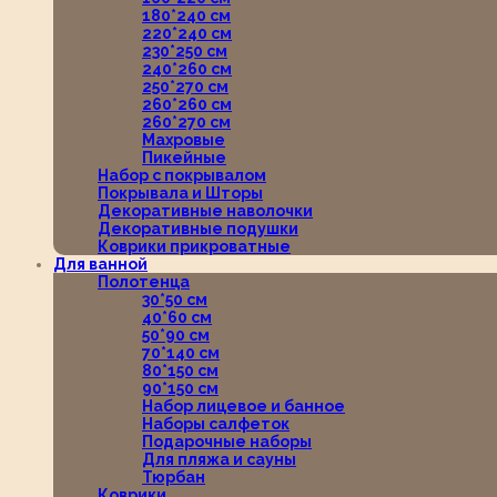
180*240 см
220*240 см
230*250 см
240*260 см
250*270 см
260*260 см
260*270 см
Махровые
Пикейные
Набор с покрывалом
Покрывала и Шторы
Декоративные наволочки
Декоративные подушки
Коврики прикроватные
Для ванной
Полотенца
30*50 см
40*60 см
50*90 см
70*140 см
80*150 см
90*150 см
Набор лицевое и банное
Наборы салфеток
Подарочные наборы
Для пляжа и сауны
Тюрбан
Коврики