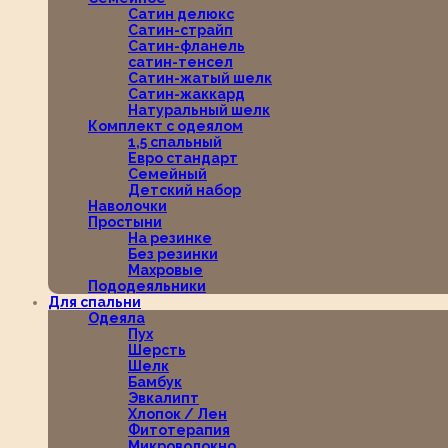
Сатин делюкс
Сатин-страйп
Сатин-фланель
сатин-тенсел
Сатин-жатый шелк
Сатин-жаккард
Натуральный шелк
Комплект с одеялом
1,5 спальный
Евро стандарт
Семейный
Детский набор
Наволочки
Простыни
На резинке
Без резинки
Махровые
Пододеяльники
Для спальни
Одеяла
Пух
Шерсть
Шелк
Бамбук
Эвкалипт
Хлопок / Лен
Фитотерапия
Микроволокно