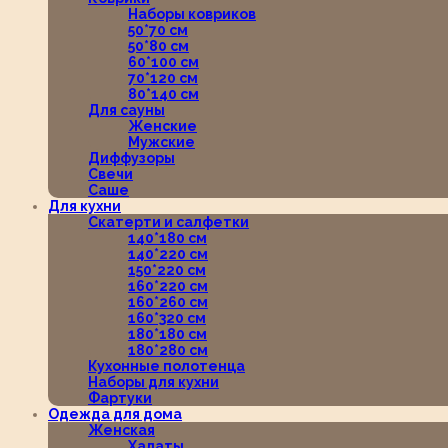
Наборы ковриков
50*70 см
50*80 см
60*100 см
70*120 см
80*140 см
Для сауны
Женские
Мужские
Диффузоры
Свечи
Саше
Для кухни
Скатерти и салфетки
140*180 см
140*220 см
150*220 см
160*220 см
160*260 см
160*320 см
180*180 см
180*280 см
Кухонные полотенца
Наборы для кухни
Фартуки
Одежда для дома
Женская
Халаты