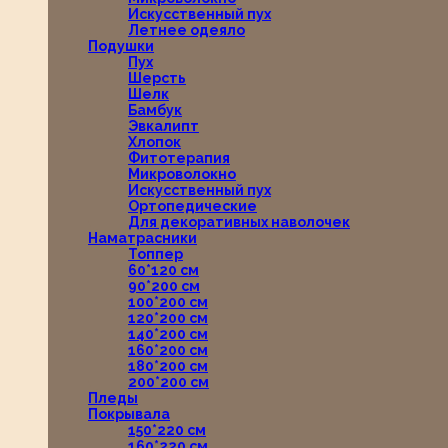
Искусственный пух
Летнее одеяло
Подушки
Пух
Шерсть
Шелк
Бамбук
Эвкалипт
Хлопок
Фитотерапия
Микроволокно
Искусственный пух
Ортопедические
Для декоративных наволочек
Наматрасники
Топпер
60*120 см
90*200 см
100*200 см
120*200 см
140*200 см
160*200 см
180*200 см
200*200 см
Пледы
Покрывала
150*220 см
160*220 см