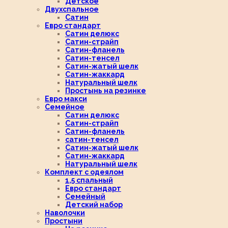
Детское
Двухспальное
Сатин
Евро стандарт
Сатин делюкс
Сатин-страйп
Сатин-фланель
Сатин-тенсел
Сатин-жатый шелк
Сатин-жаккард
Натуральный шелк
Простынь на резинке
Евро макси
Семейное
Сатин делюкс
Сатин-страйп
Сатин-фланель
сатин-тенсел
Сатин-жатый шелк
Сатин-жаккард
Натуральный шелк
Комплект с одеялом
1,5 спальный
Евро стандарт
Семейный
Детский набор
Наволочки
Простыни