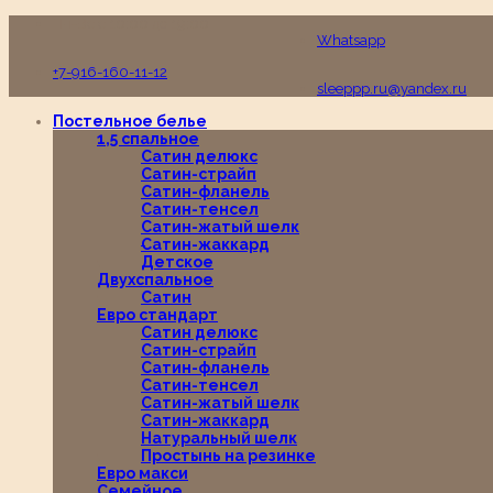
Пн-Вс с 10:00 до 19:00
Whatsapp
+7-916-160-11-12
sleeppp.ru@yandex.ru
Постельное белье
1,5 спальное
Сатин делюкс
Сатин-страйп
Сатин-фланель
Сатин-тенсел
Сатин-жатый шелк
Сатин-жаккард
Детское
Двухспальное
Сатин
Евро стандарт
Сатин делюкс
Сатин-страйп
Сатин-фланель
Сатин-тенсел
Сатин-жатый шелк
Сатин-жаккард
Натуральный шелк
Простынь на резинке
Евро макси
Семейное