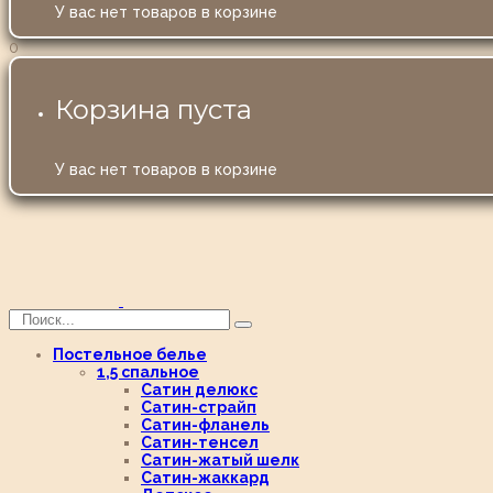
У вас нет товаров в корзине
0
Корзина пуста
У вас нет товаров в корзине
Постельное белье
1,5 спальное
Сатин делюкс
Сатин-страйп
Сатин-фланель
Сатин-тенсел
Сатин-жатый шелк
Сатин-жаккард