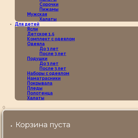
Сорочки
Пижамы
Мужская
Халаты
Для детей
Ясли
Детское 1,5
Комплект с одеялом
Одеяла
До 3 лет
После 3 лет
Подушки
До 3 лет
После 3 лет
Наборы с одеялом
Наматрасники
Покрывала
Пледы
Полотенца
Халаты
0
Корзина пуста