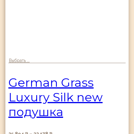
Выбрать ...
German Grass
Luxury Silk new
подушка
25,894
–
33,178
Р
Р