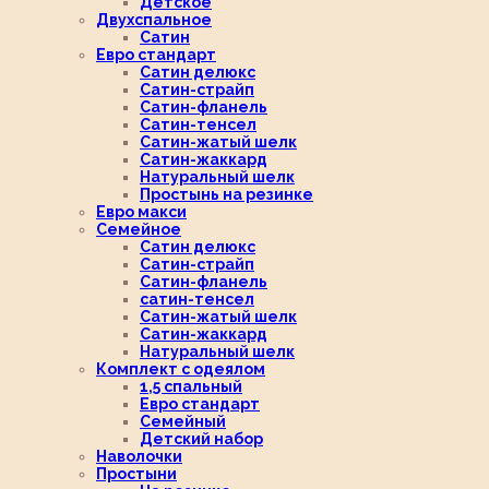
Детское
Двухспальное
Сатин
Евро стандарт
Сатин делюкс
Сатин-страйп
Сатин-фланель
Сатин-тенсел
Сатин-жатый шелк
Сатин-жаккард
Натуральный шелк
Простынь на резинке
Евро макси
Семейное
Сатин делюкс
Сатин-страйп
Сатин-фланель
сатин-тенсел
Сатин-жатый шелк
Сатин-жаккард
Натуральный шелк
Комплект с одеялом
1,5 спальный
Евро стандарт
Семейный
Детский набор
Наволочки
Простыни