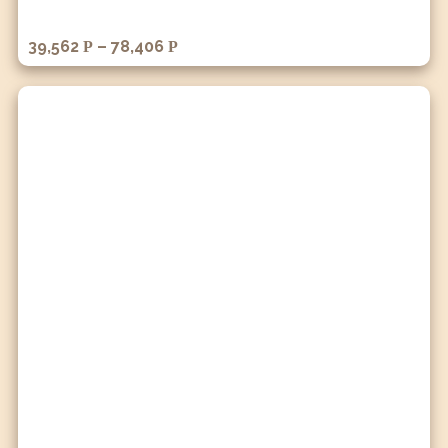
39,562
–
78,406
Р
Р