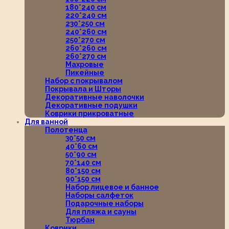
180*240 см
220*240 см
230*250 см
240*260 см
250*270 см
260*260 см
260*270 см
Махровые
Пикейные
Набор с покрывалом
Покрывала и Шторы
Декоративные наволочки
Декоративные подушки
Коврики прикроватные
Для ванной
Полотенца
30*50 см
40*60 см
50*90 см
70*140 см
80*150 см
90*150 см
Набор лицевое и банное
Наборы салфеток
Подарочные наборы
Для пляжа и сауны
Тюрбан
Коврики