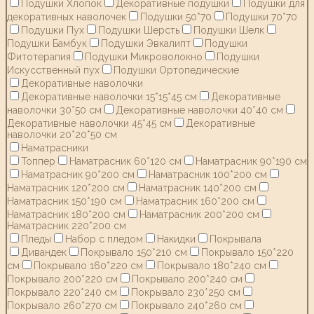
Подушки Хлопок
Декоративные подушки
Подушки для
декоративных наволочек
Подушки 50*70
Подушки 70*70
Подушки Пух
Подушки Шерсть
Подушки Шелк
Подушки Бамбук
Подушки Эвкалипт
Подушки
Фитотерапия
Подушки Микроволокно
Подушки
Искусственный пух
Подушки Ортопедические
Декоративные наволочки
Декоративные наволочки 15*15*45 см
Декоративные
наволочки 30*50 см
Декоративные наволочки 40*40 см
Декоративные наволочки 45*45 см
Декоративные
наволочки 20*20*50 см
Наматрасники
Топпер
Наматрасник 60*120 см
Наматрасник 90*190 см
Наматрасник 90*200 см
Наматрасник 100*200 см
Наматрасник 120*200 см
Наматрасник 140*200 см
Наматрасник 150*190 см
Наматрасник 160*200 см
Наматрасник 180*200 см
Наматрасник 200*200 см
Наматрасник 220*200 см
Пледы
Набор с пледом
Накидки
Покрывала
Дивандек
Покрывало 150*210 см
Покрывало 150*220
см
Покрывало 160*220 см
Покрывало 180*240 см
Покрывало 200*220 см
Покрывало 200*240 см
Покрывало 220*240 см
Покрывало 230*250 см
Покрывало 260*270 см
Покрывало 240*260 см