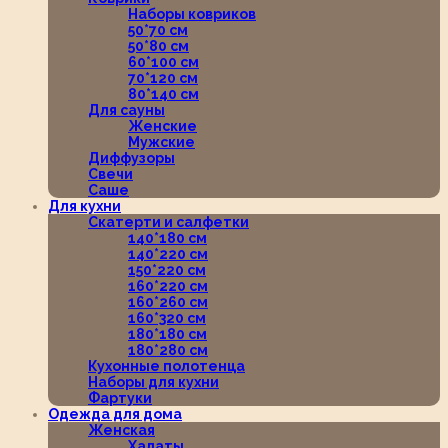
Наборы ковриков
50*70 см
50*80 см
60*100 см
70*120 см
80*140 см
Для сауны
Женские
Мужские
Диффузоры
Свечи
Саше
Для кухни
Скатерти и салфетки
140*180 см
140*220 см
150*220 см
160*220 см
160*260 см
160*320 см
180*180 см
180*280 см
Кухонные полотенца
Наборы для кухни
Фартуки
Одежда для дома
Женская
Халаты