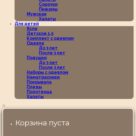
Сорочки
Пижамы
Мужская
Халаты
Для детей
Ясли
Детское 1,5
Комплект с одеялом
Одеяла
До 3 лет
После 3 лет
Подушки
До 3 лет
После 3 лет
Наборы с одеялом
Наматрасники
Покрывала
Пледы
Полотенца
Халаты
0
Корзина пуста