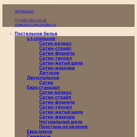
Пн-Вс с 10:00 до 19:00
Whatsapp
+7-916-160-11-12
sleeppp.ru@yandex.ru
Постельное белье
1,5 спальное
Сатин делюкс
Сатин-страйп
Сатин-фланель
Сатин-тенсел
Сатин-жатый шелк
Сатин-жаккард
Детское
Двухспальное
Сатин
Евро стандарт
Сатин делюкс
Сатин-страйп
Сатин-фланель
Сатин-тенсел
Сатин-жатый шелк
Сатин-жаккард
Натуральный шелк
Простынь на резинке
Евро макси
Семейное