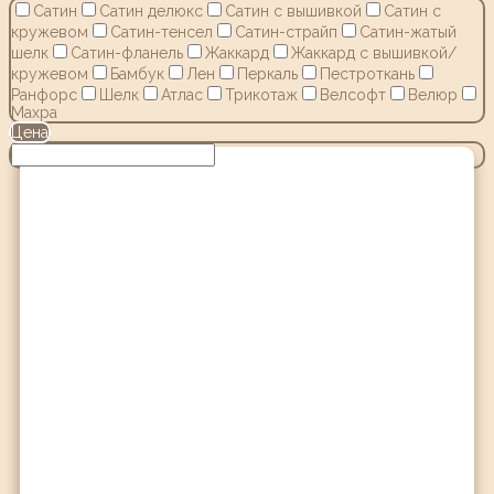
Сатин
Сатин делюкс
Сатин с вышивкой
Сатин с
кружевом
Сатин-тенсел
Сатин-страйп
Сатин-жатый
шелк
Сатин-фланель
Жаккард
Жаккард с вышивкой/
кружевом
Бамбук
Лен
Перкаль
Пестроткань
Ранфорс
Шелк
Атлас
Трикотаж
Велсофт
Велюр
Махра
Цена