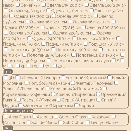
макси
Семейный
Одеяла 135*200 см
Одеяла 140*205 см
Одеяла 145*205 см
Одеяла 150*200 см
Одеяла 150*210
см
Одеяла 155*200 см
Одеяла 155*210 см
Одеяло
155*220 см
Одеяла 160*210 см
Одеяла 160*220 см
Одеяла 172*205 см
Одеяла 175*215 см
Одеяла 200*200 см
Одеяла 200*220 см
Одеяла 220*230 см
Одеяла
220*240 см.
Одеяла 240*260 см.
Подушки 40*60 см.
Подушки 50*70 см.
Подушки 50*90 см
Подушки 70*70 см.
Полотенца 30*50 см.
Полотенца 40*60 см.
Полотенца
50*90 см.
Полотенца 70*140 см.
Полотенца 80*150 см.
Полотенца 90*150 см.
Полотенца для пляжа и сауны
S
M
L
XL
2XL
3XL
4XL
Цвет
3D
Patchwork (Пэчворк)
Бежевый/Кремовый
Белый/
Молочный
Голубой/Аквамарин
Желтый/Песочный
Зеленый/Бирюзовый
Коралловый/Персиковый
Коричневый/Кофейный
Красный/Бордовый
Оранжевый/
Рыжий
Розовый/Фуксия
Серый/Антрацит
Синий/
Индиго
Фиолетовый/Сиреневый
Черный
Производитель
Anna Flaum
Asabella
German Grass
Kazanov.a
Maison D'or
Sofi de Marko
Soft Cotton
Tivolyo Home
Ткань