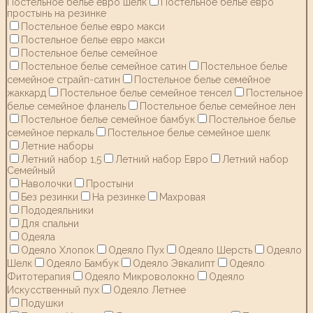
Постельное белье евро шелк
Постельное белье евро
простынь на резинке
Постельное белье евро макси
Постельное белье евро макси
Постельное белье семейное
Постельное белье семейное сатин
Постельное белье
семейное страйп-сатин
Постельное белье семейное
жаккард
Постельное белье семейное тенсел
Постельное
белье семейное фланель
Постельное белье семейное лен
Постельное белье семейное бамбук
Постельное белье
семейное перкаль
Постельное белье семейное шелк
Летние наборы
Летний набор 1,5
Летний набор Евро
Летний набор
Семейный
Наволочки
Простыни
Без резинки
На резинке
Махровая
Пододеяльники
Для спальни
Одеяла
Одеяло Хлопок
Одеяло Пух
Одеяло Шерсть
Одеяло
Шелк
Одеяло Бамбук
Одеяло Эвкалипт
Одеяло
Фитотерапия
Одеяло Микроволокно
Одеяло
Искусственный пух
Одеяло Летнее
Подушки