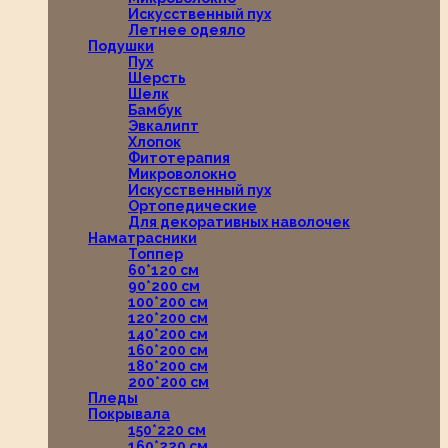
Искусственный пух
Летнее одеяло
Подушки
Пух
Шерсть
Шелк
Бамбук
Эвкалипт
Хлопок
Фитотерапия
Микроволокно
Искусственный пух
Ортопедические
Для декоративных наволочек
Наматрасники
Топпер
60*120 см
90*200 см
100*200 см
120*200 см
140*200 см
160*200 см
180*200 см
200*200 см
Пледы
Покрывала
150*220 см
160*220 см