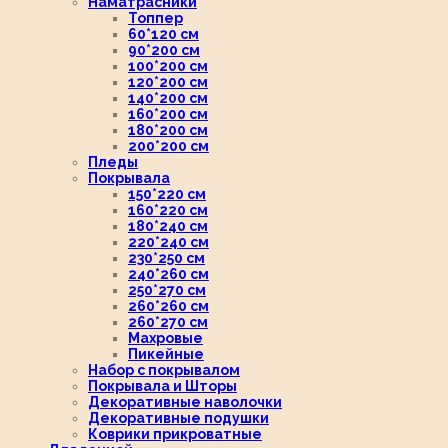
Наматрасники
Топпер
60*120 см
90*200 см
100*200 см
120*200 см
140*200 см
160*200 см
180*200 см
200*200 см
Пледы
Покрывала
150*220 см
160*220 см
180*240 см
220*240 см
230*250 см
240*260 см
250*270 см
260*260 см
260*270 см
Махровые
Пикейные
Набор с покрывалом
Покрывала и Шторы
Декоративные наволочки
Декоративные подушки
Коврики прикроватные