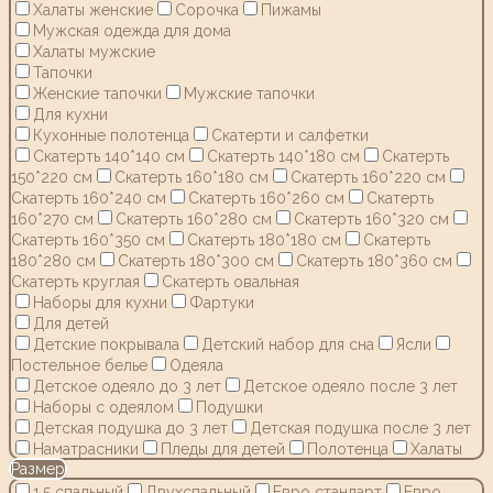
Халаты женские
Сорочка
Пижамы
Мужская одежда для дома
Халаты мужские
Тапочки
Женские тапочки
Мужские тапочки
Для кухни
Кухонные полотенца
Скатерти и салфетки
Скатерть 140*140 см
Скатерть 140*180 см
Скатерть
150*220 см
Скатерть 160*180 см
Скатерть 160*220 см
Скатерть 160*240 см
Скатерть 160*260 см
Скатерть
160*270 см
Скатерть 160*280 см
Скатерть 160*320 см
Скатерть 160*350 см
Скатерть 180*180 см
Скатерть
180*280 см
Скатерть 180*300 см
Скатерть 180*360 см
Скатерть круглая
Скатерть овальная
Наборы для кухни
Фартуки
Для детей
Детские покрывала
Детский набор для сна
Ясли
Постельное белье
Одеяла
Детское одеяло до 3 лет
Детское одеяло после 3 лет
Наборы с одеялом
Подушки
Детская подушка до 3 лет
Детская подушка после 3 лет
Наматрасники
Пледы для детей
Полотенца
Халаты
Размер
1,5 спальный
Двухспальный
Евро стандарт
Евро