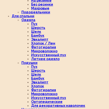
На резинке
Без резинки
Махровые
Пододеяльники
Для спальни
Одеяла
Пух
Шерсть
Шелк
Бамбук
Эвкалипт
Хлопок / Лен
Фитотерапия
Микроволокно
Искусственный пух
Летнее одеяло
Подушки
Пух
Шерсть
Шелк
Бамбук
Эвкалипт
Хлопок
Фитотерапия
Микроволокно
Искусственный пух
Ортопедические
Для декоративных наволочек