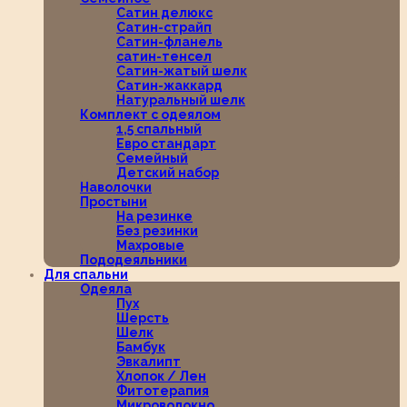
Сатин делюкс
Сатин-страйп
Сатин-фланель
сатин-тенсел
Сатин-жатый шелк
Сатин-жаккард
Натуральный шелк
Комплект с одеялом
1,5 спальный
Евро стандарт
Семейный
Детский набор
Наволочки
Простыни
На резинке
Без резинки
Махровые
Пододеяльники
Для спальни
Одеяла
Пух
Шерсть
Шелк
Бамбук
Эвкалипт
Хлопок / Лен
Фитотерапия
Микроволокно