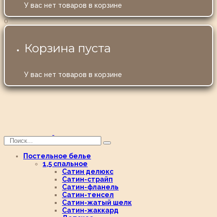
У вас нет товаров в корзине
0
Корзина пуста
У вас нет товаров в корзине
Постельное белье
1,5 спальное
Сатин делюкс
Сатин-страйп
Сатин-фланель
Сатин-тенсел
Сатин-жатый шелк
Сатин-жаккард