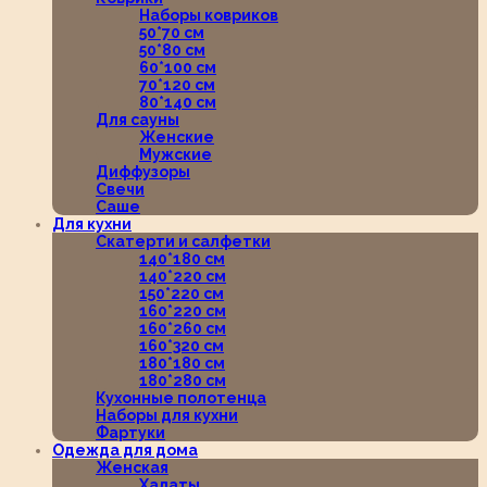
Наборы ковриков
50*70 см
50*80 см
60*100 см
70*120 см
80*140 см
Для сауны
Женские
Мужские
Диффузоры
Свечи
Саше
Для кухни
Скатерти и салфетки
140*180 см
140*220 см
150*220 см
160*220 см
160*260 см
160*320 см
180*180 см
180*280 см
Кухонные полотенца
Наборы для кухни
Фартуки
Одежда для дома
Женская
Халаты