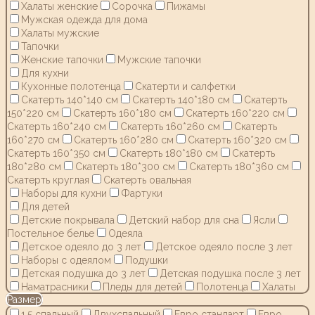
Халаты женские
Сорочка
Пижамы
Мужская одежда для дома
Халаты мужские
Тапочки
Женские тапочки
Мужские тапочки
Для кухни
Кухонные полотенца
Скатерти и салфетки
Скатерть 140*140 см
Скатерть 140*180 см
Скатерть
150*220 см
Скатерть 160*180 см
Скатерть 160*220 см
Скатерть 160*240 см
Скатерть 160*260 см
Скатерть
160*270 см
Скатерть 160*280 см
Скатерть 160*320 см
Скатерть 160*350 см
Скатерть 180*180 см
Скатерть
180*280 см
Скатерть 180*300 см
Скатерть 180*360 см
Скатерть круглая
Скатерть овальная
Наборы для кухни
Фартуки
Для детей
Детские покрывала
Детский набор для сна
Ясли
Постельное белье
Одеяла
Детское одеяло до 3 лет
Детское одеяло после 3 лет
Наборы с одеялом
Подушки
Детская подушка до 3 лет
Детская подушка после 3 лет
Наматрасники
Пледы для детей
Полотенца
Халаты
Размер
1,5 спальный
Двухспальный
Евро стандарт
Евро