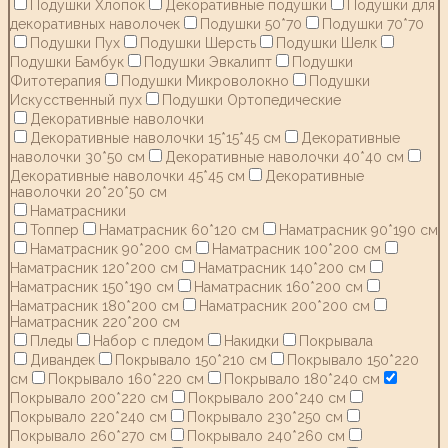
Подушки Хлопок
Декоративные подушки
Подушки для
декоративных наволочек
Подушки 50*70
Подушки 70*70
Подушки Пух
Подушки Шерсть
Подушки Шелк
Подушки Бамбук
Подушки Эвкалипт
Подушки
Фитотерапия
Подушки Микроволокно
Подушки
Искусственный пух
Подушки Ортопедические
Декоративные наволочки
Декоративные наволочки 15*15*45 см
Декоративные
наволочки 30*50 см
Декоративные наволочки 40*40 см
Декоративные наволочки 45*45 см
Декоративные
наволочки 20*20*50 см
Наматрасники
Топпер
Наматрасник 60*120 см
Наматрасник 90*190 см
Наматрасник 90*200 см
Наматрасник 100*200 см
Наматрасник 120*200 см
Наматрасник 140*200 см
Наматрасник 150*190 см
Наматрасник 160*200 см
Наматрасник 180*200 см
Наматрасник 200*200 см
Наматрасник 220*200 см
Пледы
Набор с пледом
Накидки
Покрывала
Дивандек
Покрывало 150*210 см
Покрывало 150*220
см
Покрывало 160*220 см
Покрывало 180*240 см
Покрывало 200*220 см
Покрывало 200*240 см
Покрывало 220*240 см
Покрывало 230*250 см
Покрывало 260*270 см
Покрывало 240*260 см