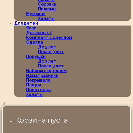
Сорочки
Пижамы
Мужская
Халаты
Для детей
Ясли
Детское 1,5
Комплект с одеялом
Одеяла
До 3 лет
После 3 лет
Подушки
До 3 лет
После 3 лет
Наборы с одеялом
Наматрасники
Покрывала
Пледы
Полотенца
Халаты
0
Корзина пуста