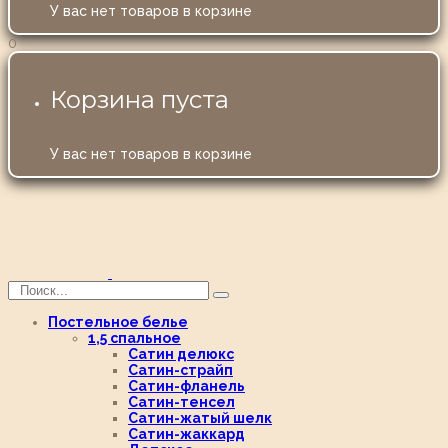
У вас нет товаров в корзине
0
Корзина пуста
У вас нет товаров в корзине
Постельное белье
1,5 спальное
Сатин делюкс
Сатин-страйп
Сатин-фланель
Сатин-тенсел
Сатин-жатый шелк
Сатин-жаккард