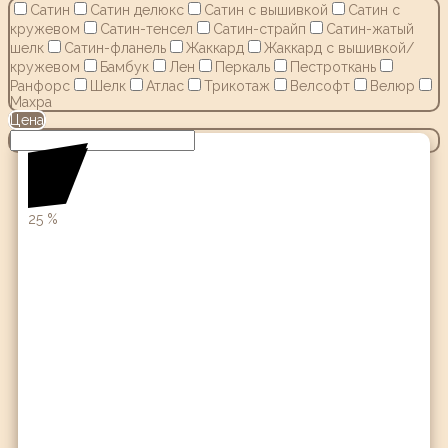
Сатин
Сатин делюкс
Сатин с вышивкой
Сатин с
кружевом
Сатин-тенсел
Сатин-страйп
Сатин-жатый
шелк
Сатин-фланель
Жаккард
Жаккард с вышивкой/
кружевом
Бамбук
Лен
Перкаль
Пестроткань
Ранфорс
Шелк
Атлас
Трикотаж
Велсофт
Велюр
Махра
Цена
25
%