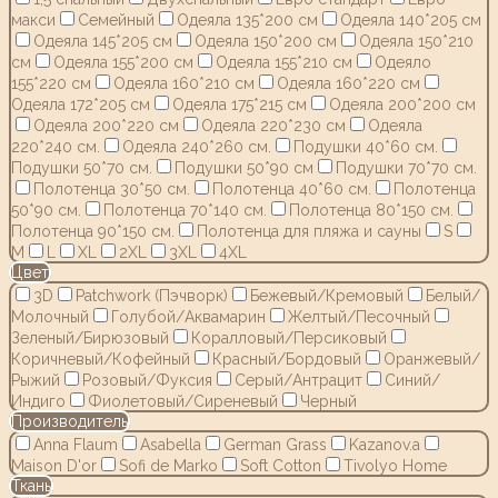
макси
Семейный
Одеяла 135*200 см
Одеяла 140*205 см
Одеяла 145*205 см
Одеяла 150*200 см
Одеяла 150*210
см
Одеяла 155*200 см
Одеяла 155*210 см
Одеяло
155*220 см
Одеяла 160*210 см
Одеяла 160*220 см
Одеяла 172*205 см
Одеяла 175*215 см
Одеяла 200*200 см
Одеяла 200*220 см
Одеяла 220*230 см
Одеяла
220*240 см.
Одеяла 240*260 см.
Подушки 40*60 см.
Подушки 50*70 см.
Подушки 50*90 см
Подушки 70*70 см.
Полотенца 30*50 см.
Полотенца 40*60 см.
Полотенца
50*90 см.
Полотенца 70*140 см.
Полотенца 80*150 см.
Полотенца 90*150 см.
Полотенца для пляжа и сауны
S
M
L
XL
2XL
3XL
4XL
Цвет
3D
Patchwork (Пэчворк)
Бежевый/Кремовый
Белый/
Молочный
Голубой/Аквамарин
Желтый/Песочный
Зеленый/Бирюзовый
Коралловый/Персиковый
Коричневый/Кофейный
Красный/Бордовый
Оранжевый/
Рыжий
Розовый/Фуксия
Серый/Антрацит
Синий/
Индиго
Фиолетовый/Сиреневый
Черный
Производитель
Anna Flaum
Asabella
German Grass
Kazanov.a
Maison D'or
Sofi de Marko
Soft Cotton
Tivolyo Home
Ткань