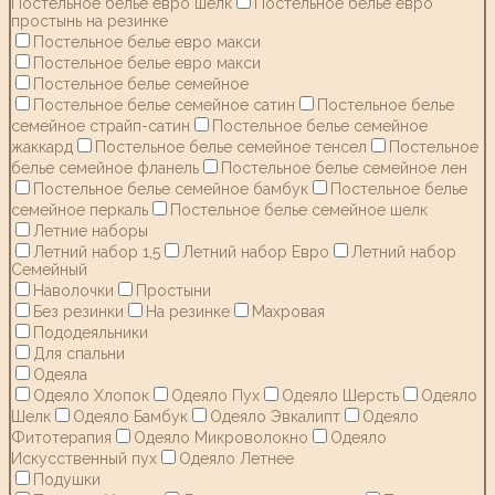
Постельное белье евро шелк
Постельное белье евро
простынь на резинке
Постельное белье евро макси
Постельное белье евро макси
Постельное белье семейное
Постельное белье семейное сатин
Постельное белье
семейное страйп-сатин
Постельное белье семейное
жаккард
Постельное белье семейное тенсел
Постельное
белье семейное фланель
Постельное белье семейное лен
Постельное белье семейное бамбук
Постельное белье
семейное перкаль
Постельное белье семейное шелк
Летние наборы
Летний набор 1,5
Летний набор Евро
Летний набор
Семейный
Наволочки
Простыни
Без резинки
На резинке
Махровая
Пододеяльники
Для спальни
Одеяла
Одеяло Хлопок
Одеяло Пух
Одеяло Шерсть
Одеяло
Шелк
Одеяло Бамбук
Одеяло Эвкалипт
Одеяло
Фитотерапия
Одеяло Микроволокно
Одеяло
Искусственный пух
Одеяло Летнее
Подушки