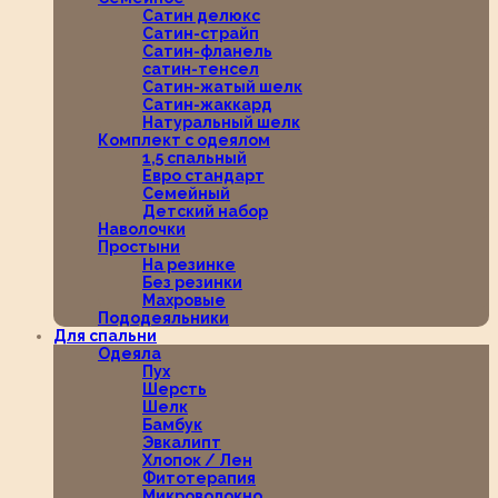
Сатин делюкс
Сатин-страйп
Сатин-фланель
сатин-тенсел
Сатин-жатый шелк
Сатин-жаккард
Натуральный шелк
Комплект с одеялом
1,5 спальный
Евро стандарт
Семейный
Детский набор
Наволочки
Простыни
На резинке
Без резинки
Махровые
Пододеяльники
Для спальни
Одеяла
Пух
Шерсть
Шелк
Бамбук
Эвкалипт
Хлопок / Лен
Фитотерапия
Микроволокно