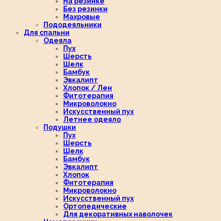
На резинке
Без резинки
Махровые
Пододеяльники
Для спальни
Одеяла
Пух
Шерсть
Шелк
Бамбук
Эвкалипт
Хлопок / Лен
Фитотерапия
Микроволокно
Искусственный пух
Летнее одеяло
Подушки
Пух
Шерсть
Шелк
Бамбук
Эвкалипт
Хлопок
Фитотерапия
Микроволокно
Искусственный пух
Ортопедические
Для декоративных наволочек