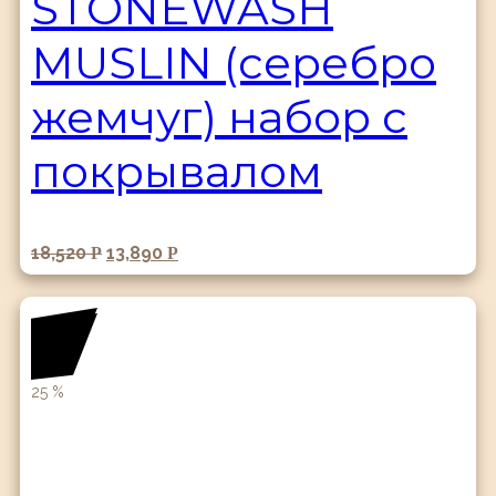
STONEWASH
MUSLIN (серебро
жемчуг) набор с
покрывалом
18,520
13,890
Р
Р
25
%