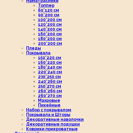
Наматрасники
Топпер
60*120 см
90*200 см
100*200 см
120*200 см
140*200 см
160*200 см
180*200 см
200*200 см
Пледы
Покрывала
150*220 см
160*220 см
180*240 см
220*240 см
230*250 см
240*260 см
250*270 см
260*260 см
260*270 см
Махровые
Пикейные
Набор с покрывалом
Покрывала и Шторы
Декоративные наволочки
Декоративные подушки
Коврики прикроватные