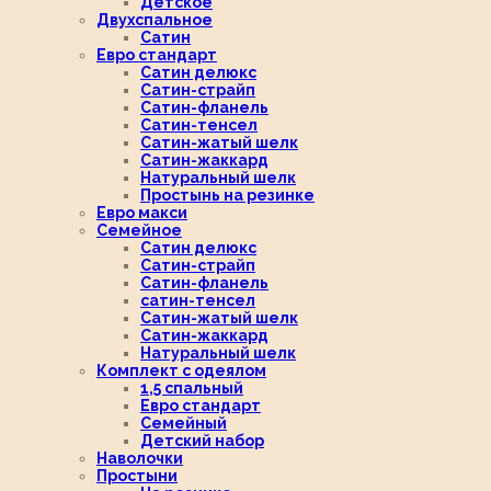
Детское
Двухспальное
Сатин
Евро стандарт
Сатин делюкс
Сатин-страйп
Сатин-фланель
Сатин-тенсел
Сатин-жатый шелк
Сатин-жаккард
Натуральный шелк
Простынь на резинке
Евро макси
Семейное
Сатин делюкс
Сатин-страйп
Сатин-фланель
сатин-тенсел
Сатин-жатый шелк
Сатин-жаккард
Натуральный шелк
Комплект с одеялом
1,5 спальный
Евро стандарт
Семейный
Детский набор
Наволочки
Простыни