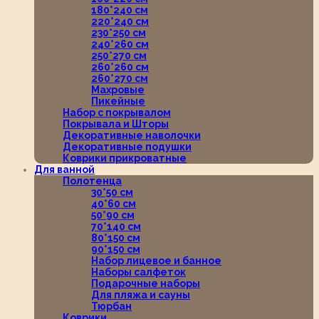
180*240 см
220*240 см
230*250 см
240*260 см
250*270 см
260*260 см
260*270 см
Махровые
Пикейные
Набор с покрывалом
Покрывала и Шторы
Декоративные наволочки
Декоративные подушки
Коврики прикроватные
Для ванной
Полотенца
30*50 см
40*60 см
50*90 см
70*140 см
80*150 см
90*150 см
Набор лицевое и банное
Наборы салфеток
Подарочные наборы
Для пляжа и сауны
Тюрбан
Коврики