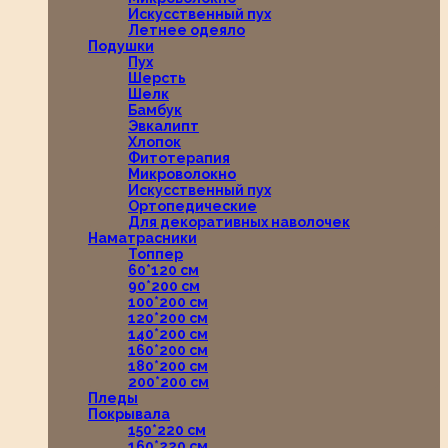
Искусственный пух
Летнее одеяло
Подушки
Пух
Шерсть
Шелк
Бамбук
Эвкалипт
Хлопок
Фитотерапия
Микроволокно
Искусственный пух
Ортопедические
Для декоративных наволочек
Наматрасники
Топпер
60*120 см
90*200 см
100*200 см
120*200 см
140*200 см
160*200 см
180*200 см
200*200 см
Пледы
Покрывала
150*220 см
160*220 см