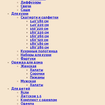
Диффузоры
Свечи
Саше
Для кухни
Скатерти и салфетки
140*180 см
140*220 см
150*220 см
160*220 см
160*260 см
160*320 см
180*180 см
180*280 см
Кухонные полотенца
Наборы для кухни
Фартуки
Одежда для дома
Женская
Халаты
Сорочки
Пижамы
Мужская
Халаты
Для детей
Ясли
Детское 1,5
Комплект с одеялом
Одеяла