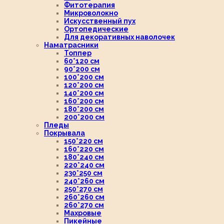
Фитотерапия
Микроволокно
Искусственный пух
Ортопедические
Для декоративных наволочек
Наматрасники
Топпер
60*120 см
90*200 см
100*200 см
120*200 см
140*200 см
160*200 см
180*200 см
200*200 см
Пледы
Покрывала
150*220 см
160*220 см
180*240 см
220*240 см
230*250 см
240*260 см
250*270 см
260*260 см
260*270 см
Махровые
Пикейные