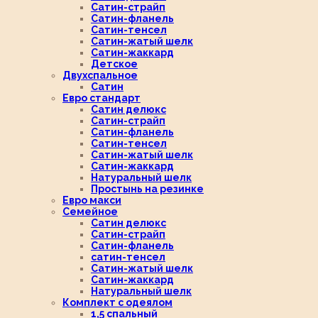
Сатин-страйп
Сатин-фланель
Сатин-тенсел
Сатин-жатый шелк
Сатин-жаккард
Детское
Двухспальное
Сатин
Евро стандарт
Сатин делюкс
Сатин-страйп
Сатин-фланель
Сатин-тенсел
Сатин-жатый шелк
Сатин-жаккард
Натуральный шелк
Простынь на резинке
Евро макси
Семейное
Сатин делюкс
Сатин-страйп
Сатин-фланель
сатин-тенсел
Сатин-жатый шелк
Сатин-жаккард
Натуральный шелк
Комплект с одеялом
1,5 спальный