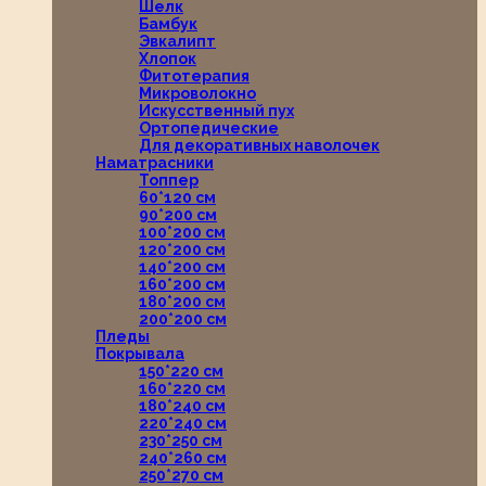
Шелк
Бамбук
Эвкалипт
Хлопок
Фитотерапия
Микроволокно
Искусственный пух
Ортопедические
Для декоративных наволочек
Наматрасники
Топпер
60*120 см
90*200 см
100*200 см
120*200 см
140*200 см
160*200 см
180*200 см
200*200 см
Пледы
Покрывала
150*220 см
160*220 см
180*240 см
220*240 см
230*250 см
240*260 см
250*270 см