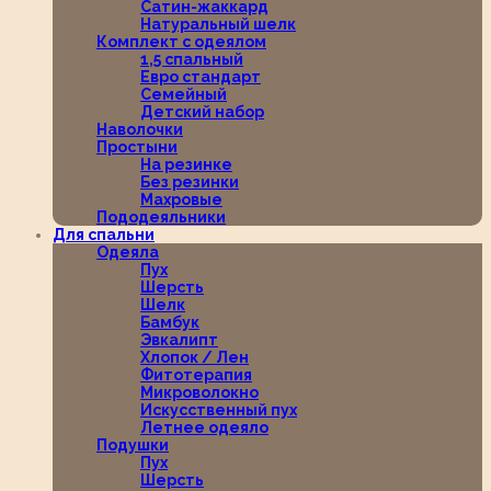
Сатин-жаккард
Натуральный шелк
Комплект с одеялом
1,5 спальный
Евро стандарт
Семейный
Детский набор
Наволочки
Простыни
На резинке
Без резинки
Махровые
Пододеяльники
Для спальни
Одеяла
Пух
Шерсть
Шелк
Бамбук
Эвкалипт
Хлопок / Лен
Фитотерапия
Микроволокно
Искусственный пух
Летнее одеяло
Подушки
Пух
Шерсть