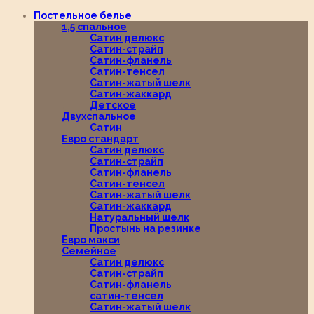
Постельное белье
1,5 спальное
Сатин делюкс
Сатин-страйп
Сатин-фланель
Сатин-тенсел
Сатин-жатый шелк
Сатин-жаккард
Детское
Двухспальное
Сатин
Евро стандарт
Сатин делюкс
Сатин-страйп
Сатин-фланель
Сатин-тенсел
Сатин-жатый шелк
Сатин-жаккард
Натуральный шелк
Простынь на резинке
Евро макси
Семейное
Сатин делюкс
Сатин-страйп
Сатин-фланель
сатин-тенсел
Сатин-жатый шелк