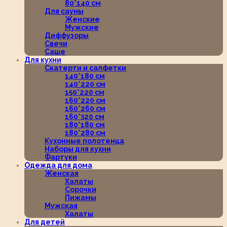
80*140 см
Для сауны
Женские
Мужские
Диффузоры
Свечи
Саше
Для кухни
Скатерти и салфетки
140*180 см
140*220 см
150*220 см
160*220 см
160*260 см
160*320 см
180*180 см
180*280 см
Кухонные полотенца
Наборы для кухни
Фартуки
Одежда для дома
Женская
Халаты
Сорочки
Пижамы
Мужская
Халаты
Для детей