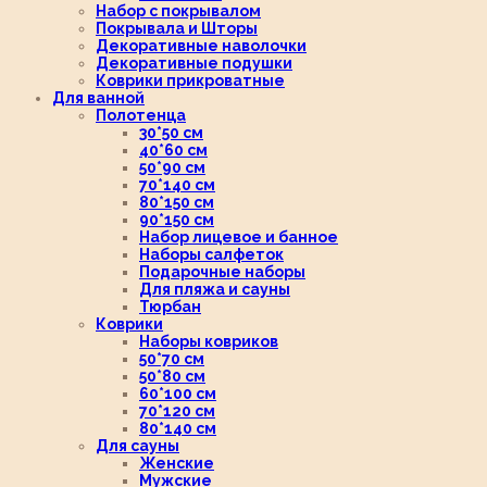
Набор с покрывалом
Покрывала и Шторы
Декоративные наволочки
Декоративные подушки
Коврики прикроватные
Для ванной
Полотенца
30*50 см
40*60 см
50*90 см
70*140 см
80*150 см
90*150 см
Набор лицевое и банное
Наборы салфеток
Подарочные наборы
Для пляжа и сауны
Тюрбан
Коврики
Наборы ковриков
50*70 см
50*80 см
60*100 см
70*120 см
80*140 см
Для сауны
Женские
Мужские