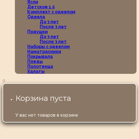
Ясли
Детское 1,5
Комплект с одеялом
Одеяла
До 3 лет
После 3 лет
Подушки
До 3 лет
После 3 лет
Наборы с одеялом
Наматрасники
Покрывала
Пледы
Полотенца
Халаты
0
Корзина пуста
У вас нет товаров в корзине