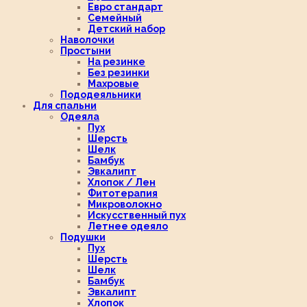
Евро стандарт
Семейный
Детский набор
Наволочки
Простыни
На резинке
Без резинки
Махровые
Пододеяльники
Для спальни
Одеяла
Пух
Шерсть
Шелк
Бамбук
Эвкалипт
Хлопок / Лен
Фитотерапия
Микроволокно
Искусственный пух
Летнее одеяло
Подушки
Пух
Шерсть
Шелк
Бамбук
Эвкалипт
Хлопок