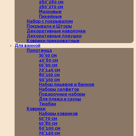
260*260 см
260*270 см
Махровые
Пикейные
Набор с покрывалом
Покрывала и Шторы
Декоративные наволочки
Декоративные подушки
Коврики прикроватные
Для ванной
Полотенца
30*50 см
40*60 см
50*90 см
70*140 см
80*150 см
90*150 см
Набор лицевое и банное
Наборы салфеток
Подарочные наборы
Для пляжа и сауны
Тюрбан
Коврики
Наборы ковриков
50*70 см
50*80 см
60*100 см
70*120 см