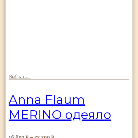
Выбрать ...
Anna Flaum
MERINO одеяло
16,850
–
23,200
Р
Р