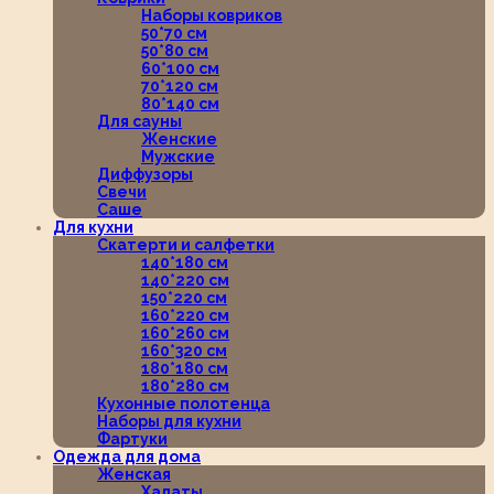
Наборы ковриков
50*70 см
50*80 см
60*100 см
70*120 см
80*140 см
Для сауны
Женские
Мужские
Диффузоры
Свечи
Саше
Для кухни
Скатерти и салфетки
140*180 см
140*220 см
150*220 см
160*220 см
160*260 см
160*320 см
180*180 см
180*280 см
Кухонные полотенца
Наборы для кухни
Фартуки
Одежда для дома
Женская
Халаты