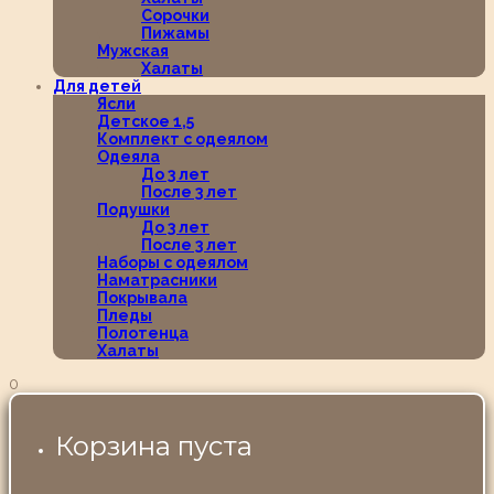
Сорочки
Пижамы
Мужская
Халаты
Для детей
Ясли
Детское 1,5
Комплект с одеялом
Одеяла
До 3 лет
После 3 лет
Подушки
До 3 лет
После 3 лет
Наборы с одеялом
Наматрасники
Покрывала
Пледы
Полотенца
Халаты
0
Корзина пуста