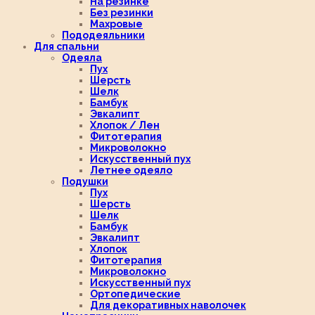
На резинке
Без резинки
Махровые
Пододеяльники
Для спальни
Одеяла
Пух
Шерсть
Шелк
Бамбук
Эвкалипт
Хлопок / Лен
Фитотерапия
Микроволокно
Искусственный пух
Летнее одеяло
Подушки
Пух
Шерсть
Шелк
Бамбук
Эвкалипт
Хлопок
Фитотерапия
Микроволокно
Искусственный пух
Ортопедические
Для декоративных наволочек