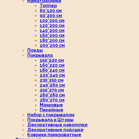
Наматрасники
Топпер
60*120 см
90*200 см
100*200 см
120*200 см
140*200 см
160*200 см
180*200 см
200*200 см
Пледы
Покрывала
150*220 см
160*220 см
180*240 см
220*240 см
230*250 см
240*260 см
250*270 см
260*260 см
260*270 см
Махровые
Пикейные
Набор с покрывалом
Покрывала и Шторы
Декоративные наволочки
Декоративные подушки
Коврики прикроватные