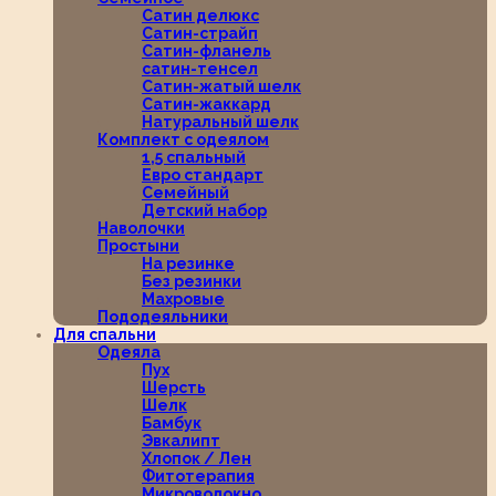
Сатин делюкс
Сатин-страйп
Сатин-фланель
сатин-тенсел
Сатин-жатый шелк
Сатин-жаккард
Натуральный шелк
Комплект с одеялом
1,5 спальный
Евро стандарт
Семейный
Детский набор
Наволочки
Простыни
На резинке
Без резинки
Махровые
Пододеяльники
Для спальни
Одеяла
Пух
Шерсть
Шелк
Бамбук
Эвкалипт
Хлопок / Лен
Фитотерапия
Микроволокно