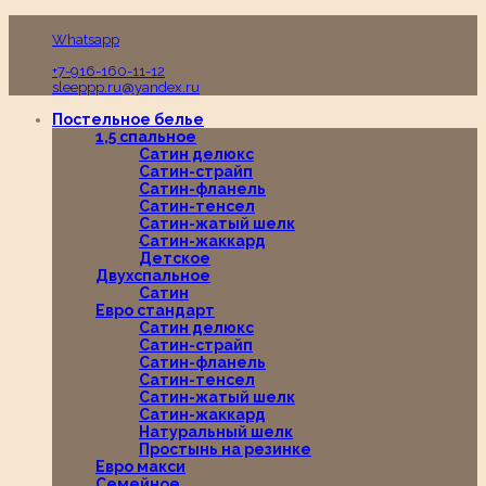
Пн-Вс с 10:00 до 19:00
Whatsapp
+7-916-160-11-12
sleeppp.ru@yandex.ru
Постельное белье
1,5 спальное
Сатин делюкс
Сатин-страйп
Сатин-фланель
Сатин-тенсел
Сатин-жатый шелк
Сатин-жаккард
Детское
Двухспальное
Сатин
Евро стандарт
Сатин делюкс
Сатин-страйп
Сатин-фланель
Сатин-тенсел
Сатин-жатый шелк
Сатин-жаккард
Натуральный шелк
Простынь на резинке
Евро макси
Семейное