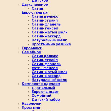
Детское
Двухспальное
Сатин
Евро стандарт
Сатин делюкс
Сатин-страйп
Сатин-фланель
Сатин-тенсел
Сатин-жатый шелк
Сатин-жаккард
Натуральный шелк
Простынь на резинке
Евро макси
Семейное
Сатин делюкс
Сатин-страйп
Сатин-фланель
сатин-тенсел
Сатин-жатый шелк
Сатин-жаккард
Натуральный шелк
Комплект с одеялом
1,5 спальный
Евро стандарт
Семейный
Детский набор
Наволочки
Простыни