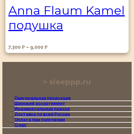
Anna Flaum Kamel
подушка
7,300
–
9,000
Р
Р
sleeppp.ru
Оригинальная продукция
Широкий ассортимент
Индивидуальный подход
Доставка по всей России
Оплата при получении
О нас