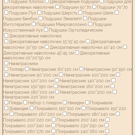
Подушки Хлопок
Декоративные подушки
Подушки для
декоративных наволочек
Подушки 50*70
Подушки 70*70
Подушки Пух
Подушки Шерсть
Подушки Шелк
Подушки Бамбук
Подушки Эвкалипт
Подушки
Фитотерапия
Подушки Микроволокно
Подушки
Искусственный пух
Подушки Ортопедические
Декоративные наволочки
Декоративные наволочки 15*15*45 см
Декоративные
наволочки 30*50 см
Декоративные наволочки 40*40 см
Декоративные наволочки 45*45 см
Декоративные
наволочки 20*20*50 см
Наматрасники
Топпер
Наматрасник 60*120 см
Наматрасник 90*190 см
Наматрасник 90*200 см
Наматрасник 100*200 см
Наматрасник 120*200 см
Наматрасник 140*200 см
Наматрасник 150*190 см
Наматрасник 160*200 см
Наматрасник 180*200 см
Наматрасник 200*200 см
Наматрасник 220*200 см
Пледы
Набор с пледом
Накидки
Покрывала
Дивандек
Покрывало 150*210 см
Покрывало 150*220
см
Покрывало 160*220 см
Покрывало 180*240 см
Покрывало 200*220 см
Покрывало 200*240 см
Покрывало 220*240 см
Покрывало 230*250 см
Покрывало 260*270 см
Покрывало 240*260 см