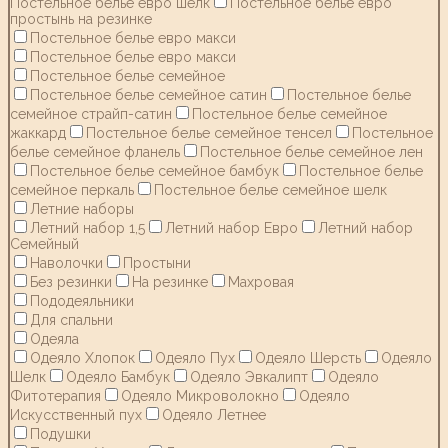
Постельное белье евро шелк
Постельное белье евро
простынь на резинке
Постельное белье евро макси
Постельное белье евро макси
Постельное белье семейное
Постельное белье семейное сатин
Постельное белье
семейное страйп-сатин
Постельное белье семейное
жаккард
Постельное белье семейное тенсел
Постельное
белье семейное фланель
Постельное белье семейное лен
Постельное белье семейное бамбук
Постельное белье
семейное перкаль
Постельное белье семейное шелк
Летние наборы
Летний набор 1,5
Летний набор Евро
Летний набор
Семейный
Наволочки
Простыни
Без резинки
На резинке
Махровая
Пододеяльники
Для спальни
Одеяла
Одеяло Хлопок
Одеяло Пух
Одеяло Шерсть
Одеяло
Шелк
Одеяло Бамбук
Одеяло Эвкалипт
Одеяло
Фитотерапия
Одеяло Микроволокно
Одеяло
Искусственный пух
Одеяло Летнее
Подушки