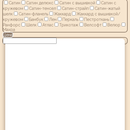
Сатин
Сатин делюкс
Сатин с вышивкой
Сатин с
кружевом
Сатин-тенсел
Сатин-страйп
Сатин-жатый
шелк
Сатин-фланель
Жаккард
Жаккард с вышивкой/
кружевом
Бамбук
Лен
Перкаль
Пестроткань
Ранфорс
Шелк
Атлас
Трикотаж
Велсофт
Велюр
Махра
Цена