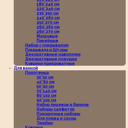
180*240 см
220*240 см
230*250 см
240*260 см
250*270 см
260*260 см
260*270 см
Махровые
Пикейные
Набор с покрывалом
Покрывала и Шторы
Декоративные наволочки
Декоративные подушки
Коврики прикроватные
Для ванной
Полотенца
30*50 см
40*60 см
50*90 см
70*140 см
80*150 см
90*150 см
Набор лицевое и банное
Наборы салфеток
Подарочные наборы
Для пляжа и сауны
Тюрбан
Коврики