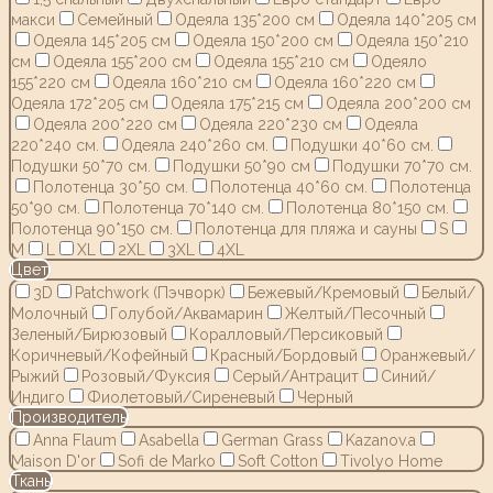
макси
Семейный
Одеяла 135*200 см
Одеяла 140*205 см
Одеяла 145*205 см
Одеяла 150*200 см
Одеяла 150*210
см
Одеяла 155*200 см
Одеяла 155*210 см
Одеяло
155*220 см
Одеяла 160*210 см
Одеяла 160*220 см
Одеяла 172*205 см
Одеяла 175*215 см
Одеяла 200*200 см
Одеяла 200*220 см
Одеяла 220*230 см
Одеяла
220*240 см.
Одеяла 240*260 см.
Подушки 40*60 см.
Подушки 50*70 см.
Подушки 50*90 см
Подушки 70*70 см.
Полотенца 30*50 см.
Полотенца 40*60 см.
Полотенца
50*90 см.
Полотенца 70*140 см.
Полотенца 80*150 см.
Полотенца 90*150 см.
Полотенца для пляжа и сауны
S
M
L
XL
2XL
3XL
4XL
Цвет
3D
Patchwork (Пэчворк)
Бежевый/Кремовый
Белый/
Молочный
Голубой/Аквамарин
Желтый/Песочный
Зеленый/Бирюзовый
Коралловый/Персиковый
Коричневый/Кофейный
Красный/Бордовый
Оранжевый/
Рыжий
Розовый/Фуксия
Серый/Антрацит
Синий/
Индиго
Фиолетовый/Сиреневый
Черный
Производитель
Anna Flaum
Asabella
German Grass
Kazanov.a
Maison D'or
Sofi de Marko
Soft Cotton
Tivolyo Home
Ткань