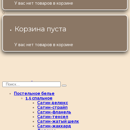
У вас нет товаров в корзине
0
Корзина пуста
У вас нет товаров в корзине
Постельное белье
1,5 спальное
Сатин делюкс
Сатин-страйп
Сатин-фланель
Сатин-тенсел
Сатин-жатый шелк
Сатин-жаккард