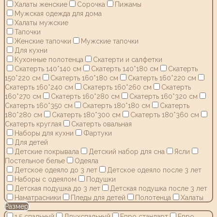
Халаты женские
Сорочка
Пижамы
Мужская одежда для дома
Халаты мужские
Тапочки
Женские тапочки
Мужские тапочки
Для кухни
Кухонные полотенца
Скатерти и салфетки
Скатерть 140*140 см
Скатерть 140*180 см
Скатерть
150*220 см
Скатерть 160*180 см
Скатерть 160*220 см
Скатерть 160*240 см
Скатерть 160*260 см
Скатерть
160*270 см
Скатерть 160*280 см
Скатерть 160*320 см
Скатерть 160*350 см
Скатерть 180*180 см
Скатерть
180*280 см
Скатерть 180*300 см
Скатерть 180*360 см
Скатерть круглая
Скатерть овальная
Наборы для кухни
Фартуки
Для детей
Детские покрывала
Детский набор для сна
Ясли
Постельное белье
Одеяла
Детское одеяло до 3 лет
Детское одеяло после 3 лет
Наборы с одеялом
Подушки
Детская подушка до 3 лет
Детская подушка после 3 лет
Наматрасники
Пледы для детей
Полотенца
Халаты
Размер
1,5 спальный
Двухспальный
Евро стандарт
Евро