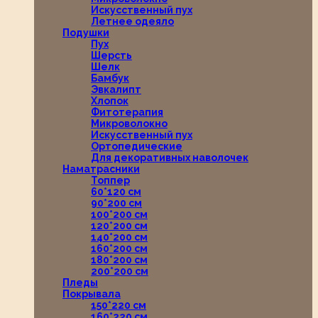
Искусственный пух
Летнее одеяло
Подушки
Пух
Шерсть
Шелк
Бамбук
Эвкалипт
Хлопок
Фитотерапия
Микроволокно
Искусственный пух
Ортопедические
Для декоративных наволочек
Наматрасники
Топпер
60*120 см
90*200 см
100*200 см
120*200 см
140*200 см
160*200 см
180*200 см
200*200 см
Пледы
Покрывала
150*220 см
160*220 см