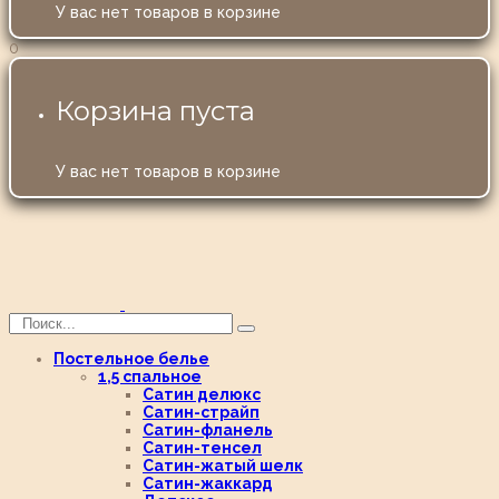
У вас нет товаров в корзине
0
Корзина пуста
У вас нет товаров в корзине
Постельное белье
1,5 спальное
Сатин делюкс
Сатин-страйп
Сатин-фланель
Сатин-тенсел
Сатин-жатый шелк
Сатин-жаккард