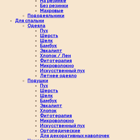
На резинке
Без резинки
Махровые
Пододеяльники
Для спальни
Одеяла
Пух
Шерсть
Шелк
Бамбук
Эвкалипт
Хлопок / Лен
Фитотерапия
Микроволокно
Искусственный пух
Летнее одеяло
Подушки
Пух
Шерсть
Шелк
Бамбук
Эвкалипт
Хлопок
Фитотерапия
Микроволокно
Искусственный пух
Ортопедические
Для декоративных наволочек