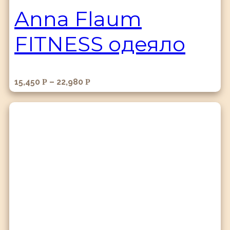
Anna Flaum
FITNESS одеяло
15,450
–
22,980
Р
Р