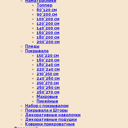
Наматрасники
Топпер
60*120 см
90*200 см
100*200 см
120*200 см
140*200 см
160*200 см
180*200 см
200*200 см
Пледы
Покрывала
150*220 см
160*220 см
180*240 см
220*240 см
230*250 см
240*260 см
250*270 см
260*260 см
260*270 см
Махровые
Пикейные
Набор с покрывалом
Покрывала и Шторы
Декоративные наволочки
Декоративные подушки
Коврики прикроватные