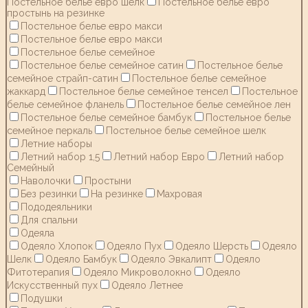
Постельное белье евро шелк
Постельное белье евро
простынь на резинке
Постельное белье евро макси
Постельное белье евро макси
Постельное белье семейное
Постельное белье семейное сатин
Постельное белье
семейное страйп-сатин
Постельное белье семейное
жаккард
Постельное белье семейное тенсел
Постельное
белье семейное фланель
Постельное белье семейное лен
Постельное белье семейное бамбук
Постельное белье
семейное перкаль
Постельное белье семейное шелк
Летние наборы
Летний набор 1,5
Летний набор Евро
Летний набор
Семейный
Наволочки
Простыни
Без резинки
На резинке
Махровая
Пододеяльники
Для спальни
Одеяла
Одеяло Хлопок
Одеяло Пух
Одеяло Шерсть
Одеяло
Шелк
Одеяло Бамбук
Одеяло Эвкалипт
Одеяло
Фитотерапия
Одеяло Микроволокно
Одеяло
Искусственный пух
Одеяло Летнее
Подушки