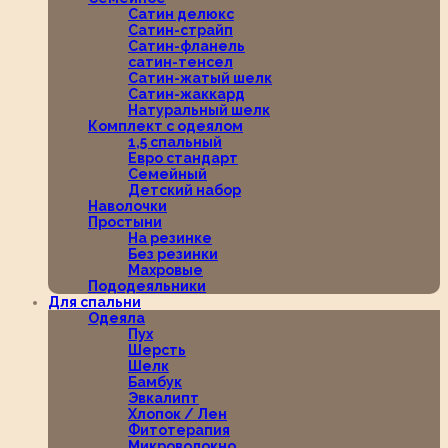
Сатин делюкс
Сатин-страйп
Сатин-фланель
сатин-тенсел
Сатин-жатый шелк
Сатин-жаккард
Натуральный шелк
Комплект с одеялом
1,5 спальный
Евро стандарт
Семейный
Детский набор
Наволочки
Простыни
На резинке
Без резинки
Махровые
Пододеяльники
Для спальни
Одеяла
Пух
Шерсть
Шелк
Бамбук
Эвкалипт
Хлопок / Лен
Фитотерапия
Микроволокно