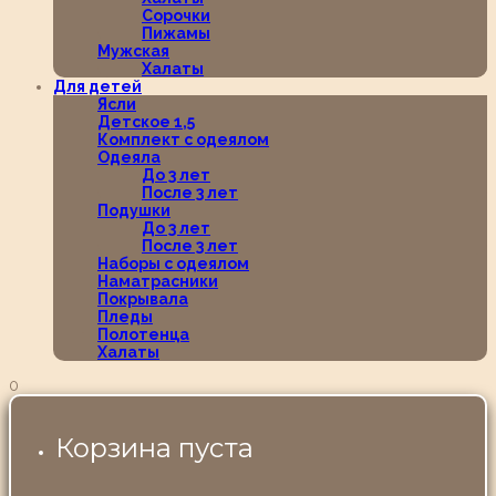
Сорочки
Пижамы
Мужская
Халаты
Для детей
Ясли
Детское 1,5
Комплект с одеялом
Одеяла
До 3 лет
После 3 лет
Подушки
До 3 лет
После 3 лет
Наборы с одеялом
Наматрасники
Покрывала
Пледы
Полотенца
Халаты
0
Корзина пуста