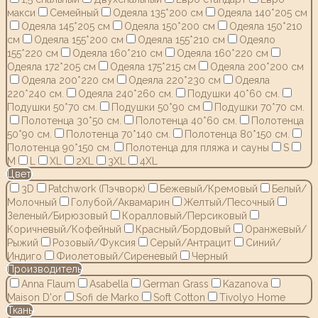
макси
Семейный
Одеяла 135*200 см
Одеяла 140*205 см
Одеяла 145*205 см
Одеяла 150*200 см
Одеяла 150*210
см
Одеяла 155*200 см
Одеяла 155*210 см
Одеяло
155*220 см
Одеяла 160*210 см
Одеяла 160*220 см
Одеяла 172*205 см
Одеяла 175*215 см
Одеяла 200*200 см
Одеяла 200*220 см
Одеяла 220*230 см
Одеяла
220*240 см.
Одеяла 240*260 см.
Подушки 40*60 см.
Подушки 50*70 см.
Подушки 50*90 см
Подушки 70*70 см.
Полотенца 30*50 см.
Полотенца 40*60 см.
Полотенца
50*90 см.
Полотенца 70*140 см.
Полотенца 80*150 см.
Полотенца 90*150 см.
Полотенца для пляжа и сауны
S
M
L
XL
2XL
3XL
4XL
Цвет
3D
Patchwork (Пэчворк)
Бежевый/Кремовый
Белый/
Молочный
Голубой/Аквамарин
Желтый/Песочный
Зеленый/Бирюзовый
Коралловый/Персиковый
Коричневый/Кофейный
Красный/Бордовый
Оранжевый/
Рыжий
Розовый/Фуксия
Серый/Антрацит
Синий/
Индиго
Фиолетовый/Сиреневый
Черный
Производитель
Anna Flaum
Asabella
German Grass
Kazanov.a
Maison D'or
Sofi de Marko
Soft Cotton
Tivolyo Home
Ткань