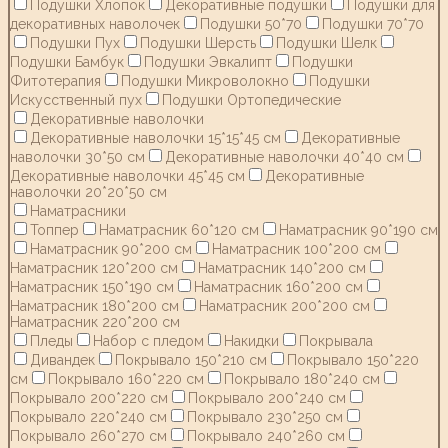
Подушки Хлопок
Декоративные подушки
Подушки для
декоративных наволочек
Подушки 50*70
Подушки 70*70
Подушки Пух
Подушки Шерсть
Подушки Шелк
Подушки Бамбук
Подушки Эвкалипт
Подушки
Фитотерапия
Подушки Микроволокно
Подушки
Искусственный пух
Подушки Ортопедические
Декоративные наволочки
Декоративные наволочки 15*15*45 см
Декоративные
наволочки 30*50 см
Декоративные наволочки 40*40 см
Декоративные наволочки 45*45 см
Декоративные
наволочки 20*20*50 см
Наматрасники
Топпер
Наматрасник 60*120 см
Наматрасник 90*190 см
Наматрасник 90*200 см
Наматрасник 100*200 см
Наматрасник 120*200 см
Наматрасник 140*200 см
Наматрасник 150*190 см
Наматрасник 160*200 см
Наматрасник 180*200 см
Наматрасник 200*200 см
Наматрасник 220*200 см
Пледы
Набор с пледом
Накидки
Покрывала
Дивандек
Покрывало 150*210 см
Покрывало 150*220
см
Покрывало 160*220 см
Покрывало 180*240 см
Покрывало 200*220 см
Покрывало 200*240 см
Покрывало 220*240 см
Покрывало 230*250 см
Покрывало 260*270 см
Покрывало 240*260 см