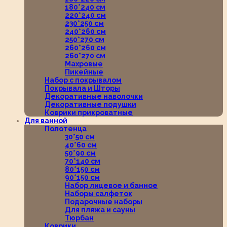
180*240 см
220*240 см
230*250 см
240*260 см
250*270 см
260*260 см
260*270 см
Махровые
Пикейные
Набор с покрывалом
Покрывала и Шторы
Декоративные наволочки
Декоративные подушки
Коврики прикроватные
Для ванной
Полотенца
30*50 см
40*60 см
50*90 см
70*140 см
80*150 см
90*150 см
Набор лицевое и банное
Наборы салфеток
Подарочные наборы
Для пляжа и сауны
Тюрбан
Коврики