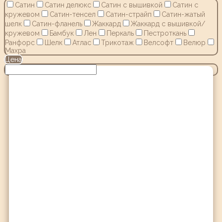
Сатин
Сатин делюкс
Сатин с вышивкой
Сатин с
кружевом
Сатин-тенсел
Сатин-страйп
Сатин-жатый
шелк
Сатин-фланель
Жаккард
Жаккард с вышивкой/
кружевом
Бамбук
Лен
Перкаль
Пестроткань
Ранфорс
Шелк
Атлас
Трикотаж
Велсофт
Велюр
Махра
Цена