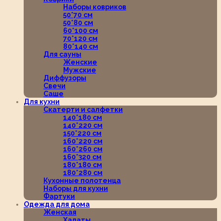
Наборы ковриков
50*70 см
50*80 см
60*100 см
70*120 см
80*140 см
Для сауны
Женские
Мужские
Диффузоры
Свечи
Саше
Для кухни
Скатерти и салфетки
140*180 см
140*220 см
150*220 см
160*220 см
160*260 см
160*320 см
180*180 см
180*280 см
Кухонные полотенца
Наборы для кухни
Фартуки
Одежда для дома
Женская
Халаты