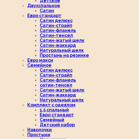
Детское
Двухспальное
Сатин
Евро стандарт
Сатин делюкс
Сатин-страйп
Сатин-фланель
Сатин-тенсел
Сатин-жатый шелк
Сатин-жаккард
Натуральный шелк
Простынь на резинке
Евро макси
Семейное
Сатин делюкс
Сатин-страйп
Сатин-фланель
сатин-тенсел
Сатин-жатый шелк
Сатин-жаккард
Натуральный шелк
Комплект с одеялом
1,5 спальный
Евро стандарт
Семейный
Детский набор
Наволочки
Простыни