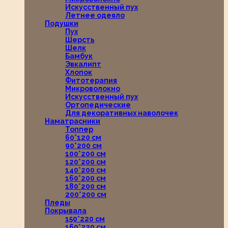
Искусственный пух
Летнее одеяло
Подушки
Пух
Шерсть
Шелк
Бамбук
Эвкалипт
Хлопок
Фитотерапия
Микроволокно
Искусственный пух
Ортопедические
Для декоративных наволочек
Наматрасники
Топпер
60*120 см
90*200 см
100*200 см
120*200 см
140*200 см
160*200 см
180*200 см
200*200 см
Пледы
Покрывала
150*220 см
160*220 см