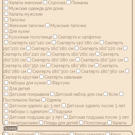
Халаты женские
Сорочка
Пижамы
Мужская одежда для дома
Халаты мужские
Тапочки
Женские тапочки
Мужские тапочки
Для кухни
Кухонные полотенца
Скатерти и салфетки
Скатерть 140*140 см
Скатерть 140*180 см
Скатерть
150*220 см
Скатерть 160*180 см
Скатерть 160*220 см
Скатерть 160*240 см
Скатерть 160*260 см
Скатерть
160*270 см
Скатерть 160*280 см
Скатерть 160*320 см
Скатерть 160*350 см
Скатерть 180*180 см
Скатерть
180*280 см
Скатерть 180*300 см
Скатерть 180*360 см
Скатерть круглая
Скатерть овальная
Наборы для кухни
Фартуки
Для детей
Детские покрывала
Детский набор для сна
Ясли
Постельное белье
Одеяла
Детское одеяло до 3 лет
Детское одеяло после 3 лет
Наборы с одеялом
Подушки
Детская подушка до 3 лет
Детская подушка после 3 лет
Наматрасники
Пледы для детей
Полотенца
Халаты
Размер
1,5 спальный
Двухспальный
Евро стандарт
Евро