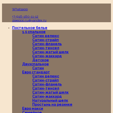
Пн-Вс с 10:00 до 19:00
Whatsapp
+7-916-160-11-12
sleeppp.ru@yandex.ru
Постельное белье
1,5 спальное
Сатин делюкс
Сатин-страйп
Сатин-фланель
Сатин-тенсел
Сатин-жатый шелк
Сатин-жаккард
Детское
Двухспальное
Сатин
Евро стандарт
Сатин делюкс
Сатин-страйп
Сатин-фланель
Сатин-тенсел
Сатин-жатый шелк
Сатин-жаккард
Натуральный шелк
Простынь на резинке
Евро макси
Семейное