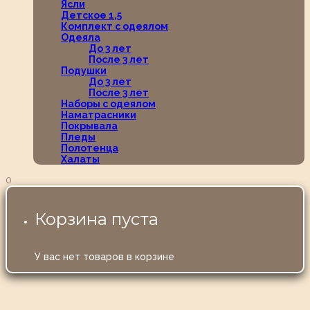
Ясли
Детское 1,5
Комплект с одеялом
Одеяла
До 3 лет
После 3 лет
Подушки
До 3 лет
После 3 лет
Наборы с одеялом
Наматрасники
Покрывала
Пледы
Полотенца
Халаты
0
Корзина пуста
У вас нет товаров в корзине