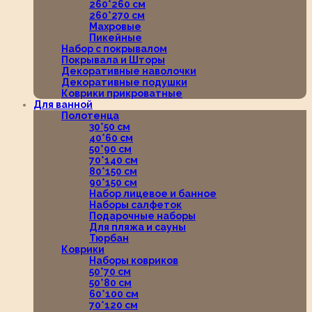
260*260 см
260*270 см
Махровые
Пикейные
Набор с покрывалом
Покрывала и Шторы
Декоративные наволочки
Декоративные подушки
Коврики прикроватные
Для ванной
Полотенца
30*50 см
40*60 см
50*90 см
70*140 см
80*150 см
90*150 см
Набор лицевое и банное
Наборы салфеток
Подарочные наборы
Для пляжа и сауны
Тюрбан
Коврики
Наборы ковриков
50*70 см
50*80 см
60*100 см
70*120 см