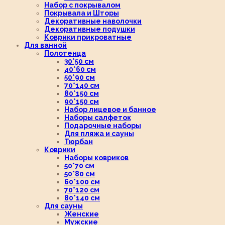
Набор с покрывалом
Покрывала и Шторы
Декоративные наволочки
Декоративные подушки
Коврики прикроватные
Для ванной
Полотенца
30*50 см
40*60 см
50*90 см
70*140 см
80*150 см
90*150 см
Набор лицевое и банное
Наборы салфеток
Подарочные наборы
Для пляжа и сауны
Тюрбан
Коврики
Наборы ковриков
50*70 см
50*80 см
60*100 см
70*120 см
80*140 см
Для сауны
Женские
Мужские