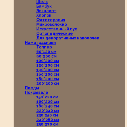
Шелк
Бамбук
Эвкалипт
Хлопок
Фитотерапия
Микроволокно
Искусственный пух
Ортопедические
Для декоративных наволочек
Наматрасники
Топпер
60*120 см
90*200 см
100*200 см
120*200 см
140*200 см
160*200 см
180*200 см
200*200 см
Пледы
Покрывала
150*220 см
160*220 см
180*240 см
220*240 см
230*250 см
240*260 см
250*270 см