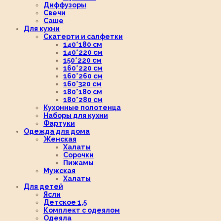
Диффузоры
Свечи
Саше
Для кухни
Скатерти и салфетки
140*180 см
140*220 см
150*220 см
160*220 см
160*260 см
160*320 см
180*180 см
180*280 см
Кухонные полотенца
Наборы для кухни
Фартуки
Одежда для дома
Женская
Халаты
Сорочки
Пижамы
Мужская
Халаты
Для детей
Ясли
Детское 1,5
Комплект с одеялом
Одеяла