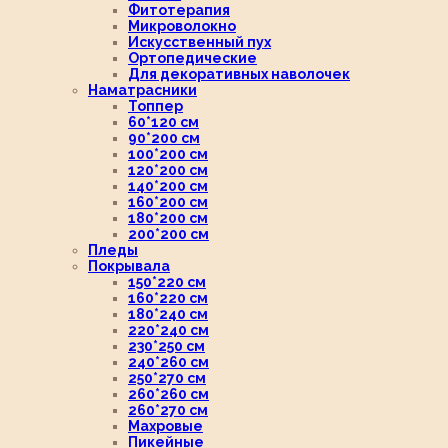
Фитотерапия
Микроволокно
Искусственный пух
Ортопедические
Для декоративных наволочек
Наматрасники
Топпер
60*120 см
90*200 см
100*200 см
120*200 см
140*200 см
160*200 см
180*200 см
200*200 см
Пледы
Покрывала
150*220 см
160*220 см
180*240 см
220*240 см
230*250 см
240*260 см
250*270 см
260*260 см
260*270 см
Махровые
Пикейные