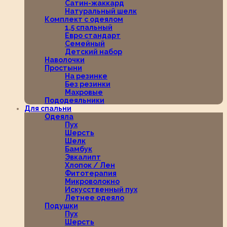
Сатин-жаккард
Натуральный шелк
Комплект с одеялом
1,5 спальный
Евро стандарт
Семейный
Детский набор
Наволочки
Простыни
На резинке
Без резинки
Махровые
Пододеяльники
Для спальни
Одеяла
Пух
Шерсть
Шелк
Бамбук
Эвкалипт
Хлопок / Лен
Фитотерапия
Микроволокно
Искусственный пух
Летнее одеяло
Подушки
Пух
Шерсть