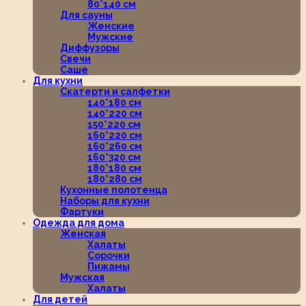
80*140 см
Для сауны
Женские
Мужские
Диффузоры
Свечи
Саше
Для кухни
Скатерти и салфетки
140*180 см
140*220 см
150*220 см
160*220 см
160*260 см
160*320 см
180*180 см
180*280 см
Кухонные полотенца
Наборы для кухни
Фартуки
Одежда для дома
Женская
Халаты
Сорочки
Пижамы
Мужская
Халаты
Для детей