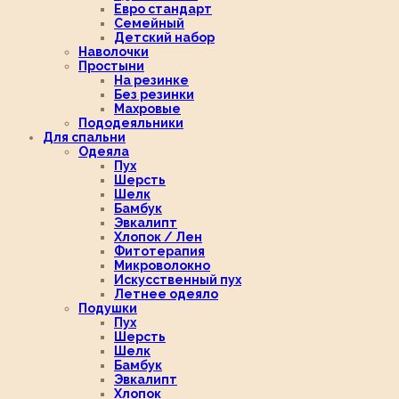
Евро стандарт
Семейный
Детский набор
Наволочки
Простыни
На резинке
Без резинки
Махровые
Пододеяльники
Для спальни
Одеяла
Пух
Шерсть
Шелк
Бамбук
Эвкалипт
Хлопок / Лен
Фитотерапия
Микроволокно
Искусственный пух
Летнее одеяло
Подушки
Пух
Шерсть
Шелк
Бамбук
Эвкалипт
Хлопок