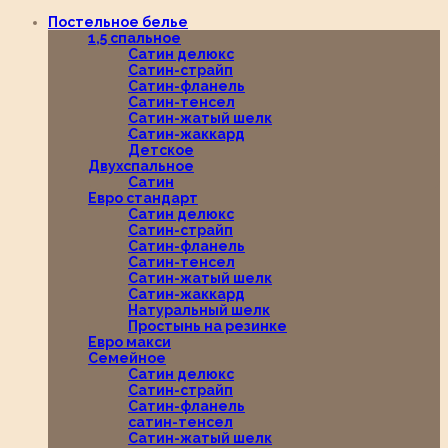
Постельное белье
1,5 спальное
Сатин делюкс
Сатин-страйп
Сатин-фланель
Сатин-тенсел
Сатин-жатый шелк
Сатин-жаккард
Детское
Двухспальное
Сатин
Евро стандарт
Сатин делюкс
Сатин-страйп
Сатин-фланель
Сатин-тенсел
Сатин-жатый шелк
Сатин-жаккард
Натуральный шелк
Простынь на резинке
Евро макси
Семейное
Сатин делюкс
Сатин-страйп
Сатин-фланель
сатин-тенсел
Сатин-жатый шелк