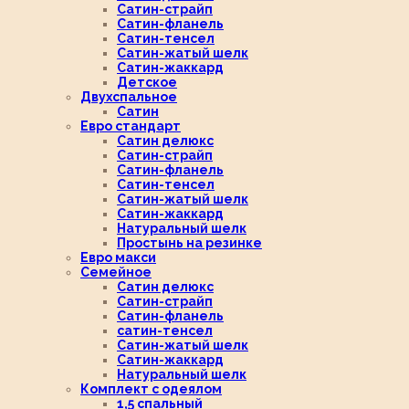
Сатин-страйп
Сатин-фланель
Сатин-тенсел
Сатин-жатый шелк
Сатин-жаккард
Детское
Двухспальное
Сатин
Евро стандарт
Сатин делюкс
Сатин-страйп
Сатин-фланель
Сатин-тенсел
Сатин-жатый шелк
Сатин-жаккард
Натуральный шелк
Простынь на резинке
Евро макси
Семейное
Сатин делюкс
Сатин-страйп
Сатин-фланель
сатин-тенсел
Сатин-жатый шелк
Сатин-жаккард
Натуральный шелк
Комплект с одеялом
1,5 спальный