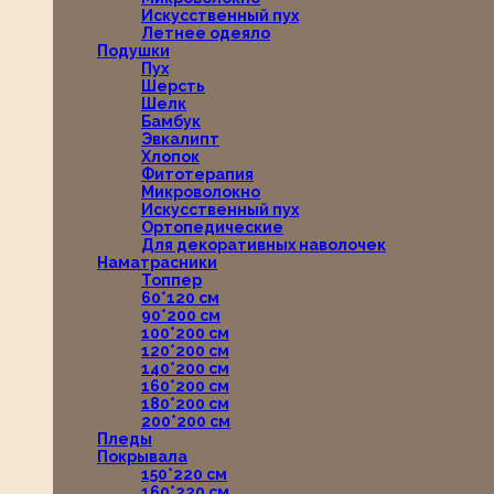
Искусственный пух
Летнее одеяло
Подушки
Пух
Шерсть
Шелк
Бамбук
Эвкалипт
Хлопок
Фитотерапия
Микроволокно
Искусственный пух
Ортопедические
Для декоративных наволочек
Наматрасники
Топпер
60*120 см
90*200 см
100*200 см
120*200 см
140*200 см
160*200 см
180*200 см
200*200 см
Пледы
Покрывала
150*220 см
160*220 см