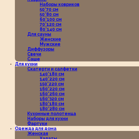
Наборы ковриков
50*70 см
50*80 см
60*100 см
70*120 см
80*140 см
Для сауны
Женские
Мужские
Диффузоры
Свечи
Саше
Для кухни
Скатерти и салфетки
140*180 см
140*220 см
150*220 см
160*220 см
160*260 см
160*320 см
180*180 см
180*280 см
Кухонные полотенца
Наборы для кухни
Фартуки
Одежда для дома
Женская
Халаты