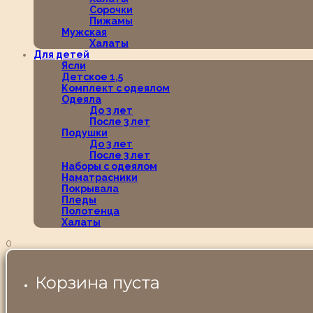
Сорочки
Пижамы
Мужская
Халаты
Для детей
Ясли
Детское 1,5
Комплект с одеялом
Одеяла
До 3 лет
После 3 лет
Подушки
До 3 лет
После 3 лет
Наборы с одеялом
Наматрасники
Покрывала
Пледы
Полотенца
Халаты
0
Корзина пуста