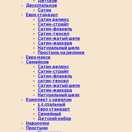
Детское
Двухспальное
Сатин
Евро стандарт
Сатин делюкс
Сатин-страйп
Сатин-фланель
Сатин-тенсел
Сатин-жатый шелк
Сатин-жаккард
Натуральный шелк
Простынь на резинке
Евро макси
Семейное
Сатин делюкс
Сатин-страйп
Сатин-фланель
сатин-тенсел
Сатин-жатый шелк
Сатин-жаккард
Натуральный шелк
Комплект с одеялом
1,5 спальный
Евро стандарт
Семейный
Детский набор
Наволочки
Простыни