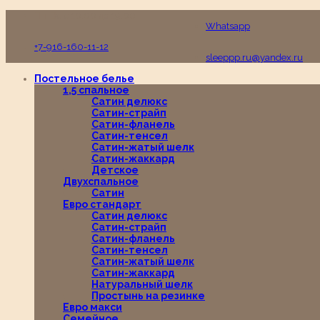
Пн-Вс с 10:00 до 19:00
Whatsapp
+7-916-160-11-12
sleeppp.ru@yandex.ru
Постельное белье
1,5 спальное
Сатин делюкс
Сатин-страйп
Сатин-фланель
Сатин-тенсел
Сатин-жатый шелк
Сатин-жаккард
Детское
Двухспальное
Сатин
Евро стандарт
Сатин делюкс
Сатин-страйп
Сатин-фланель
Сатин-тенсел
Сатин-жатый шелк
Сатин-жаккард
Натуральный шелк
Простынь на резинке
Евро макси
Семейное