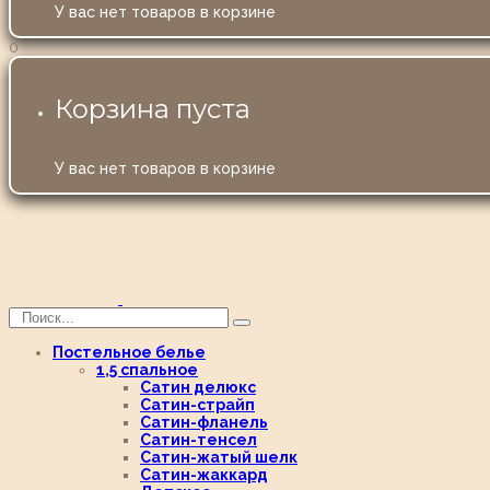
У вас нет товаров в корзине
0
Корзина пуста
У вас нет товаров в корзине
Постельное белье
1,5 спальное
Сатин делюкс
Сатин-страйп
Сатин-фланель
Сатин-тенсел
Сатин-жатый шелк
Сатин-жаккард