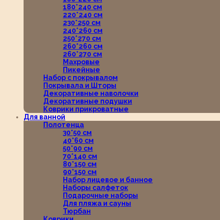
180*240 см
220*240 см
230*250 см
240*260 см
250*270 см
260*260 см
260*270 см
Махровые
Пикейные
Набор с покрывалом
Покрывала и Шторы
Декоративные наволочки
Декоративные подушки
Коврики прикроватные
Для ванной
Полотенца
30*50 см
40*60 см
50*90 см
70*140 см
80*150 см
90*150 см
Набор лицевое и банное
Наборы салфеток
Подарочные наборы
Для пляжа и сауны
Тюрбан
Коврики