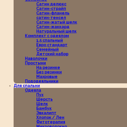
Сатин делюкс
Сатин-страйп
Сатин-фланель
сатин-тенсел
Сатин-жатый шелк
Сатин-жаккард
Натуральный шелк
Комплект с одеялом
1,5 спальный
Евро стандарт
Семейный
Детский набор
Наволочки
Простыни
На резинке
Без резинки
Махровые
Пододеяльники
Для спальни
Одеяла
Пух
Шерсть
Шелк
Бамбук
Эвкалипт
Хлопок / Лен
Фитотерапия
Микроволокно