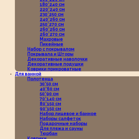
180*240 см
220*240 см
230*250 см
240*260 см
250*270 см
260*260 см
260*270 см
Махровые
Пикейные
Набор с покрывалом
Покрывала и Шторы
Декоративные наволочки
Декоративные подушки
Коврики прикроватные
Для ванной
Полотенца
30*50 см
40*60 см
50*90 см
70*140 см
80*150 см
90*150 см
Набор лицевое и банное
Наборы салфеток
Подарочные наборы
Для пляжа и сауны
Тюрбан
Коврики