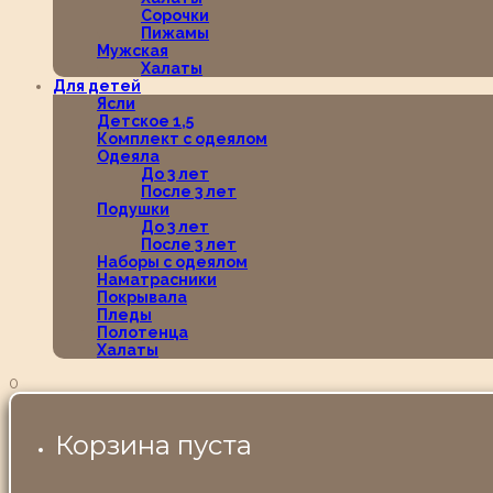
Сорочки
Пижамы
Мужская
Халаты
Для детей
Ясли
Детское 1,5
Комплект с одеялом
Одеяла
До 3 лет
После 3 лет
Подушки
До 3 лет
После 3 лет
Наборы с одеялом
Наматрасники
Покрывала
Пледы
Полотенца
Халаты
0
Корзина пуста