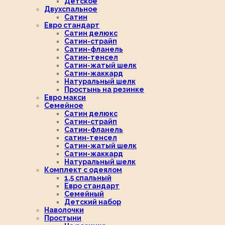
Детское
Двухспальное
Сатин
Евро стандарт
Сатин делюкс
Сатин-страйп
Сатин-фланель
Сатин-тенсел
Сатин-жатый шелк
Сатин-жаккард
Натуральный шелк
Простынь на резинке
Евро макси
Семейное
Сатин делюкс
Сатин-страйп
Сатин-фланель
сатин-тенсел
Сатин-жатый шелк
Сатин-жаккард
Натуральный шелк
Комплект с одеялом
1,5 спальный
Евро стандарт
Семейный
Детский набор
Наволочки
Простыни