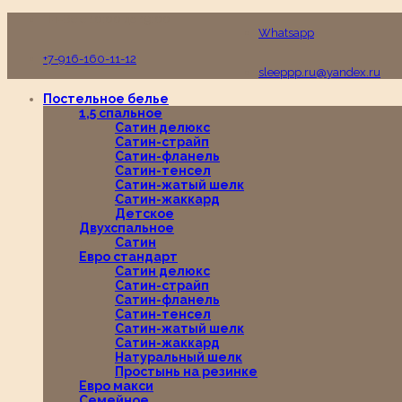
Пн-Вс с 10:00 до 19:00
Whatsapp
+7-916-160-11-12
sleeppp.ru@yandex.ru
Постельное белье
1,5 спальное
Сатин делюкс
Сатин-страйп
Сатин-фланель
Сатин-тенсел
Сатин-жатый шелк
Сатин-жаккард
Детское
Двухспальное
Сатин
Евро стандарт
Сатин делюкс
Сатин-страйп
Сатин-фланель
Сатин-тенсел
Сатин-жатый шелк
Сатин-жаккард
Натуральный шелк
Простынь на резинке
Евро макси
Семейное