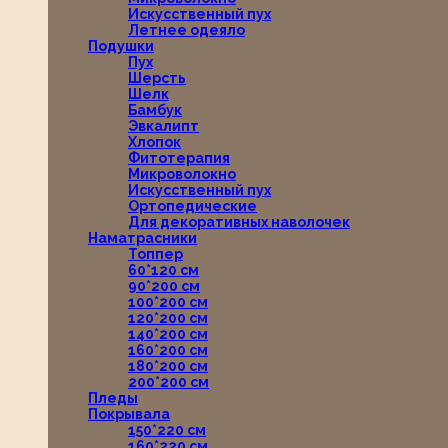
Искусственный пух
Летнее одеяло
Подушки
Пух
Шерсть
Шелк
Бамбук
Эвкалипт
Хлопок
Фитотерапия
Микроволокно
Искусственный пух
Ортопедические
Для декоративных наволочек
Наматрасники
Топпер
60*120 см
90*200 см
100*200 см
120*200 см
140*200 см
160*200 см
180*200 см
200*200 см
Пледы
Покрывала
150*220 см
160*220 см