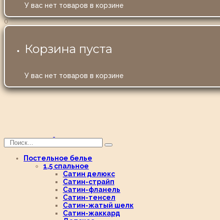
У вас нет товаров в корзине
0
Корзина пуста
У вас нет товаров в корзине
Постельное белье
1,5 спальное
Сатин делюкс
Сатин-страйп
Сатин-фланель
Сатин-тенсел
Сатин-жатый шелк
Сатин-жаккард