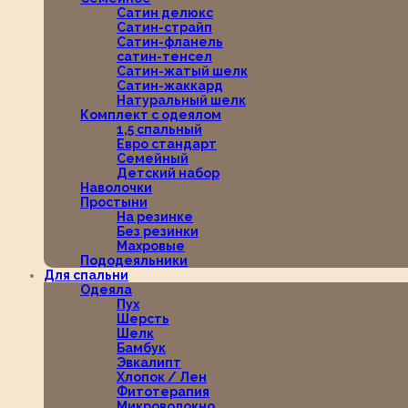
Сатин делюкс
Сатин-страйп
Сатин-фланель
сатин-тенсел
Сатин-жатый шелк
Сатин-жаккард
Натуральный шелк
Комплект с одеялом
1,5 спальный
Евро стандарт
Семейный
Детский набор
Наволочки
Простыни
На резинке
Без резинки
Махровые
Пододеяльники
Для спальни
Одеяла
Пух
Шерсть
Шелк
Бамбук
Эвкалипт
Хлопок / Лен
Фитотерапия
Микроволокно