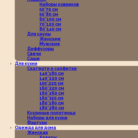
Наборы ковриков
50*70 см
50*80 см
60*100 см
70*120 см
80*140 см
Для сауны
Женские
Мужские
Диффузоры
Свечи
Саше
Для кухни
Скатерти и салфетки
140*180 см
140*220 см
150*220 см
160*220 см
160*260 см
160*320 см
180*180 см
180*280 см
Кухонные полотенца
Наборы для кухни
Фартуки
Одежда для дома
Женская
Халаты