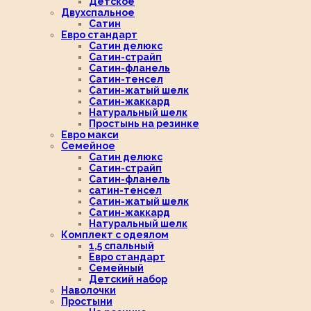
Детское
Двухспальное
Сатин
Евро стандарт
Сатин делюкс
Сатин-страйп
Сатин-фланель
Сатин-тенсел
Сатин-жатый шелк
Сатин-жаккард
Натуральный шелк
Простынь на резинке
Евро макси
Семейное
Сатин делюкс
Сатин-страйп
Сатин-фланель
сатин-тенсел
Сатин-жатый шелк
Сатин-жаккард
Натуральный шелк
Комплект с одеялом
1,5 спальный
Евро стандарт
Семейный
Детский набор
Наволочки
Простыни