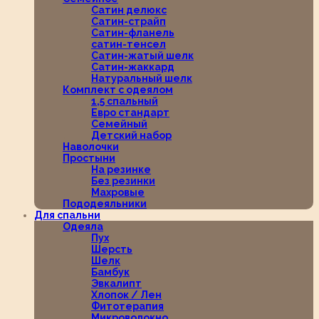
Сатин делюкс
Сатин-страйп
Сатин-фланель
сатин-тенсел
Сатин-жатый шелк
Сатин-жаккард
Натуральный шелк
Комплект с одеялом
1,5 спальный
Евро стандарт
Семейный
Детский набор
Наволочки
Простыни
На резинке
Без резинки
Махровые
Пододеяльники
Для спальни
Одеяла
Пух
Шерсть
Шелк
Бамбук
Эвкалипт
Хлопок / Лен
Фитотерапия
Микроволокно