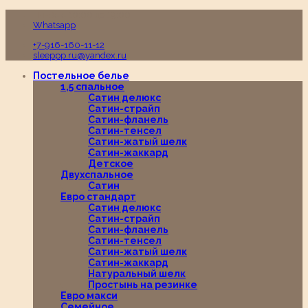
Пн-Вс с 10:00 до 19:00
Whatsapp
+7-916-160-11-12
sleeppp.ru@yandex.ru
Постельное белье
1,5 спальное
Сатин делюкс
Сатин-страйп
Сатин-фланель
Сатин-тенсел
Сатин-жатый шелк
Сатин-жаккард
Детское
Двухспальное
Сатин
Евро стандарт
Сатин делюкс
Сатин-страйп
Сатин-фланель
Сатин-тенсел
Сатин-жатый шелк
Сатин-жаккард
Натуральный шелк
Простынь на резинке
Евро макси
Семейное