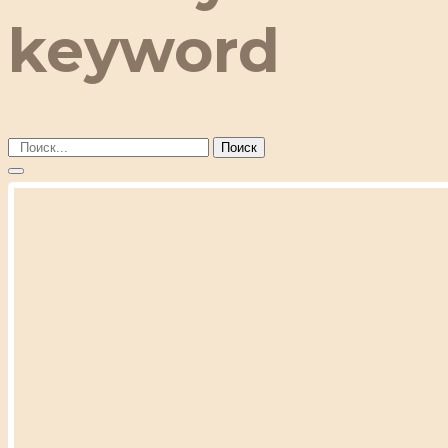
keyword
Поиск