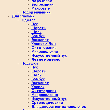
На резинке
Без резинки
Махровые
Пододеяльники
Для спальни
Одеяла
Пух
Шерсть
Шелк
Бамбук
Эвкалипт
Хлопок / Лен
Фитотерапия
Микроволокно
Искусственный пух
Летнее одеяло
Подушки
Пух
Шерсть
Шелк
Бамбук
Эвкалипт
Хлопок
Фитотерапия
Микроволокно
Искусственный пух
Ортопедические
Для декоративных наволочек