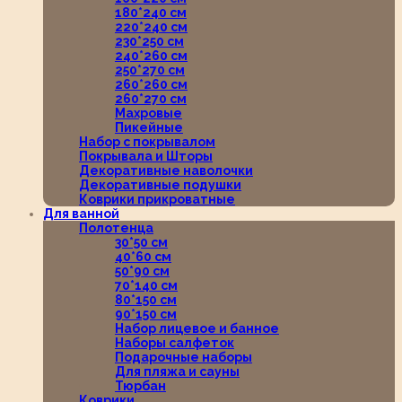
180*240 см
220*240 см
230*250 см
240*260 см
250*270 см
260*260 см
260*270 см
Махровые
Пикейные
Набор с покрывалом
Покрывала и Шторы
Декоративные наволочки
Декоративные подушки
Коврики прикроватные
Для ванной
Полотенца
30*50 см
40*60 см
50*90 см
70*140 см
80*150 см
90*150 см
Набор лицевое и банное
Наборы салфеток
Подарочные наборы
Для пляжа и сауны
Тюрбан
Коврики