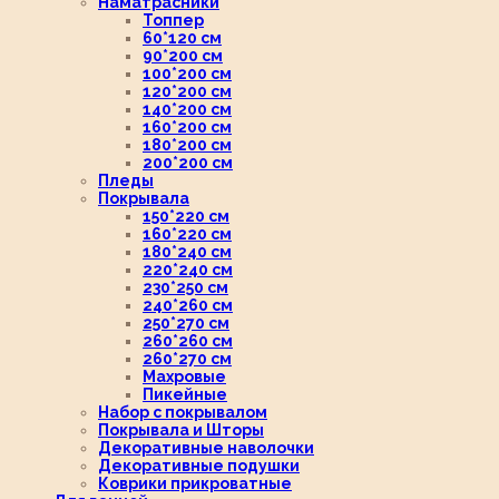
Наматрасники
Топпер
60*120 см
90*200 см
100*200 см
120*200 см
140*200 см
160*200 см
180*200 см
200*200 см
Пледы
Покрывала
150*220 см
160*220 см
180*240 см
220*240 см
230*250 см
240*260 см
250*270 см
260*260 см
260*270 см
Махровые
Пикейные
Набор с покрывалом
Покрывала и Шторы
Декоративные наволочки
Декоративные подушки
Коврики прикроватные