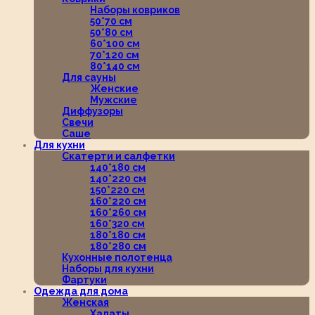
Наборы ковриков
50*70 см
50*80 см
60*100 см
70*120 см
80*140 см
Для сауны
Женские
Мужские
Диффузоры
Свечи
Саше
Для кухни
Скатерти и салфетки
140*180 см
140*220 см
150*220 см
160*220 см
160*260 см
160*320 см
180*180 см
180*280 см
Кухонные полотенца
Наборы для кухни
Фартуки
Одежда для дома
Женская
Халаты