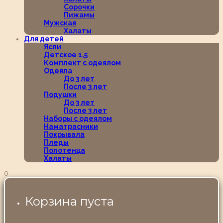
Сорочки
Пижамы
Мужская
Халаты
Для детей
Ясли
Детское 1,5
Комплект с одеялом
Одеяла
До 3 лет
После 3 лет
Подушки
До 3 лет
После 3 лет
Наборы с одеялом
Наматрасники
Покрывала
Пледы
Полотенца
Халаты
0
Корзина пуста