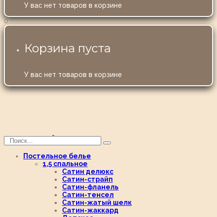
У вас нет товаров в корзине
0
Корзина пуста
У вас нет товаров в корзине
Постельное белье
1,5 спальное
Сатин делюкс
Сатин-страйп
Сатин-фланель
Сатин-тенсел
Сатин-жатый шелк
Сатин-жаккард