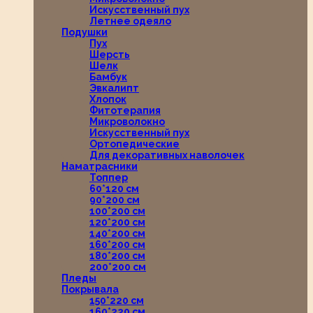
Искусственный пух
Летнее одеяло
Подушки
Пух
Шерсть
Шелк
Бамбук
Эвкалипт
Хлопок
Фитотерапия
Микроволокно
Искусственный пух
Ортопедические
Для декоративных наволочек
Наматрасники
Топпер
60*120 см
90*200 см
100*200 см
120*200 см
140*200 см
160*200 см
180*200 см
200*200 см
Пледы
Покрывала
150*220 см
160*220 см