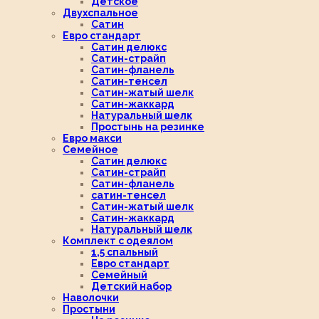
Детское
Двухспальное
Сатин
Евро стандарт
Сатин делюкс
Сатин-страйп
Сатин-фланель
Сатин-тенсел
Сатин-жатый шелк
Сатин-жаккард
Натуральный шелк
Простынь на резинке
Евро макси
Семейное
Сатин делюкс
Сатин-страйп
Сатин-фланель
сатин-тенсел
Сатин-жатый шелк
Сатин-жаккард
Натуральный шелк
Комплект с одеялом
1,5 спальный
Евро стандарт
Семейный
Детский набор
Наволочки
Простыни