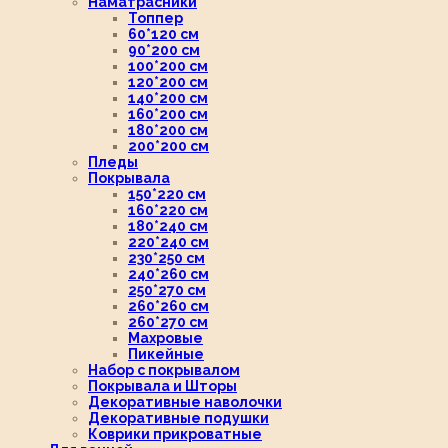
Наматрасники
Топпер
60*120 см
90*200 см
100*200 см
120*200 см
140*200 см
160*200 см
180*200 см
200*200 см
Пледы
Покрывала
150*220 см
160*220 см
180*240 см
220*240 см
230*250 см
240*260 см
250*270 см
260*260 см
260*270 см
Махровые
Пикейные
Набор с покрывалом
Покрывала и Шторы
Декоративные наволочки
Декоративные подушки
Коврики прикроватные