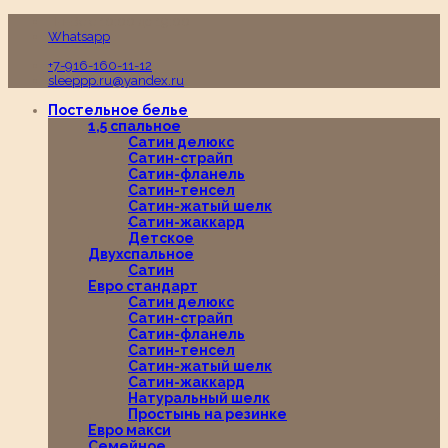
Пн-Вс с 10:00 до 19:00
Whatsapp
+7-916-160-11-12
sleeppp.ru@yandex.ru
Постельное белье
1,5 спальное
Сатин делюкс
Сатин-страйп
Сатин-фланель
Сатин-тенсел
Сатин-жатый шелк
Сатин-жаккард
Детское
Двухспальное
Сатин
Евро стандарт
Сатин делюкс
Сатин-страйп
Сатин-фланель
Сатин-тенсел
Сатин-жатый шелк
Сатин-жаккард
Натуральный шелк
Простынь на резинке
Евро макси
Семейное