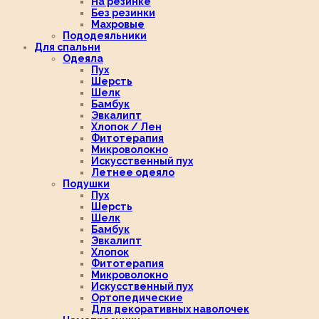
На резинке
Без резинки
Махровые
Пододеяльники
Для спальни
Одеяла
Пух
Шерсть
Шелк
Бамбук
Эвкалипт
Хлопок / Лен
Фитотерапия
Микроволокно
Искусственный пух
Летнее одеяло
Подушки
Пух
Шерсть
Шелк
Бамбук
Эвкалипт
Хлопок
Фитотерапия
Микроволокно
Искусственный пух
Ортопедические
Для декоративных наволочек