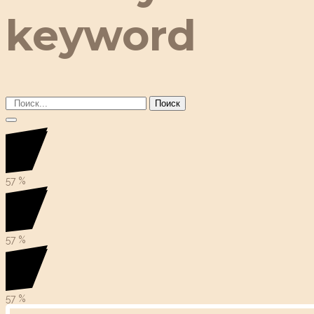
keyword
Поиск
57
%
57
%
57
%