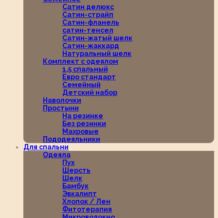
Сатин делюкс
Сатин-страйп
Сатин-фланель
сатин-тенсел
Сатин-жатый шелк
Сатин-жаккард
Натуральный шелк
Комплект с одеялом
1,5 спальный
Евро стандарт
Семейный
Детский набор
Наволочки
Простыни
На резинке
Без резинки
Махровые
Пододеяльники
Для спальни
Одеяла
Пух
Шерсть
Шелк
Бамбук
Эвкалипт
Хлопок / Лен
Фитотерапия
Микроволокно