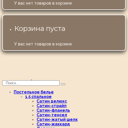
У вас нет товаров в корзине
0
Корзина пуста
У вас нет товаров в корзине
Постельное белье
1,5 спальное
Сатин делюкс
Сатин-страйп
Сатин-фланель
Сатин-тенсел
Сатин-жатый шелк
Сатин-жаккард