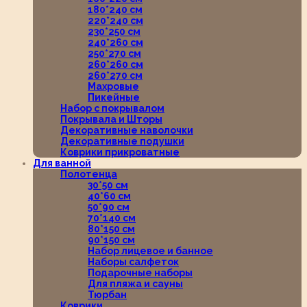
180*240 см
220*240 см
230*250 см
240*260 см
250*270 см
260*260 см
260*270 см
Махровые
Пикейные
Набор с покрывалом
Покрывала и Шторы
Декоративные наволочки
Декоративные подушки
Коврики прикроватные
Для ванной
Полотенца
30*50 см
40*60 см
50*90 см
70*140 см
80*150 см
90*150 см
Набор лицевое и банное
Наборы салфеток
Подарочные наборы
Для пляжа и сауны
Тюрбан
Коврики