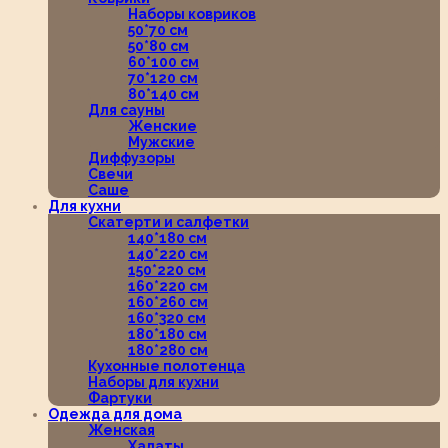
Наборы ковриков
50*70 см
50*80 см
60*100 см
70*120 см
80*140 см
Для сауны
Женские
Мужские
Диффузоры
Свечи
Саше
Для кухни
Скатерти и салфетки
140*180 см
140*220 см
150*220 см
160*220 см
160*260 см
160*320 см
180*180 см
180*280 см
Кухонные полотенца
Наборы для кухни
Фартуки
Одежда для дома
Женская
Халаты