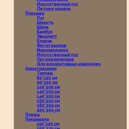
Искусственный пух
Летнее одеяло
Подушки
Пух
Шерсть
Шелк
Бамбук
Эвкалипт
Хлопок
Фитотерапия
Микроволокно
Искусственный пух
Ортопедические
Для декоративных наволочек
Наматрасники
Топпер
60*120 см
90*200 см
100*200 см
120*200 см
140*200 см
160*200 см
180*200 см
200*200 см
Пледы
Покрывала
150*220 см
160*220 см