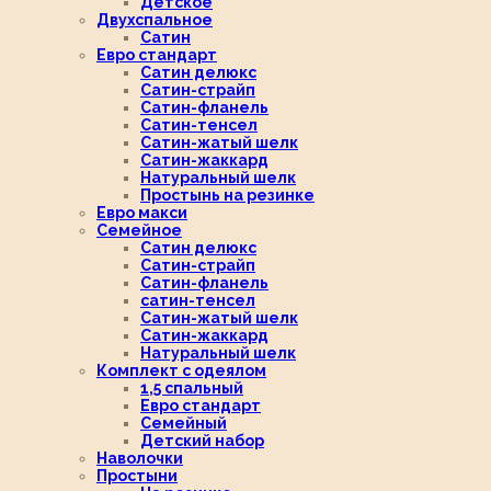
Детское
Двухспальное
Сатин
Евро стандарт
Сатин делюкс
Сатин-страйп
Сатин-фланель
Сатин-тенсел
Сатин-жатый шелк
Сатин-жаккард
Натуральный шелк
Простынь на резинке
Евро макси
Семейное
Сатин делюкс
Сатин-страйп
Сатин-фланель
сатин-тенсел
Сатин-жатый шелк
Сатин-жаккард
Натуральный шелк
Комплект с одеялом
1,5 спальный
Евро стандарт
Семейный
Детский набор
Наволочки
Простыни