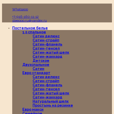
Пн-Вс с 10:00 до 19:00
Whatsapp
+7-916-160-11-12
sleeppp.ru@yandex.ru
Постельное белье
1,5 спальное
Сатин делюкс
Сатин-страйп
Сатин-фланель
Сатин-тенсел
Сатин-жатый шелк
Сатин-жаккард
Детское
Двухспальное
Сатин
Евро стандарт
Сатин делюкс
Сатин-страйп
Сатин-фланель
Сатин-тенсел
Сатин-жатый шелк
Сатин-жаккард
Натуральный шелк
Простынь на резинке
Евро макси
Семейное