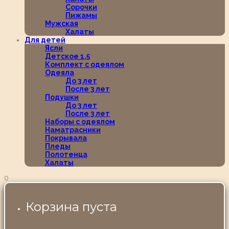
Сорочки
Пижамы
Мужская
Халаты
Для детей
Ясли
Детское 1,5
Комплект с одеялом
Одеяла
До 3 лет
После 3 лет
Подушки
До 3 лет
После 3 лет
Наборы с одеялом
Наматрасники
Покрывала
Пледы
Полотенца
Халаты
0
Корзина пуста