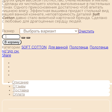
других фирм высокой плотностью, очень нежные и мягкие.
Сделаны из чистейшего хлопка, выполненные в пастельных
тонах. Одного прикосновения достаточно чтоб впитать
лишнюю влагу. Эффектная вышивка придаст стильный вид
вашей ванной комнате, неповторимость деталей
Soft
Сotton
давно стало визитной карточкой бренда. Сделано
с любовью для драгоценных сердцу людей.
Размер
Очистить
В корзину
Категории:
SOFT COTTON
,
Для ванной
,
Полотенца
,
Полотенца
90*150 см.
Share
Описание
Отзывы
Доставка
Оплата