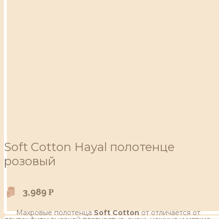
Soft Сotton Hayal полотенце
розовый
3,989
Р
Махровые полотенца
Soft Сotton
от отличается от