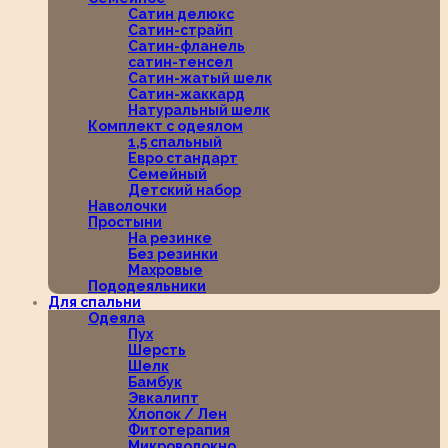
Сатин делюкс
Сатин-страйп
Сатин-фланель
сатин-тенсел
Сатин-жатый шелк
Сатин-жаккард
Натуральный шелк
Комплект с одеялом
1,5 спальный
Евро стандарт
Семейный
Детский набор
Наволочки
Простыни
На резинке
Без резинки
Махровые
Пододеяльники
Для спальни
Одеяла
Пух
Шерсть
Шелк
Бамбук
Эвкалипт
Хлопок / Лен
Фитотерапия
Микроволокно