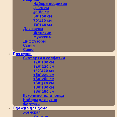
Наборы ковриков
50*70 см
50*80 см
60*100 см
70*120 см
80*140 см
Для сауны
Женские
Мужские
Диффузоры
Свечи
Саше
Для кухни
Скатерти и салфетки
140*180 см
140*220 см
150*220 см
160*220 см
160*260 см
160*320 см
180*180 см
180*280 см
Кухонные полотенца
Наборы для кухни
Фартуки
Одежда для дома
Женская
Халаты