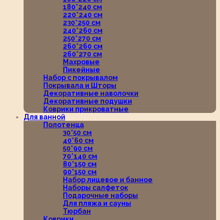
180*240 см
220*240 см
230*250 см
240*260 см
250*270 см
260*260 см
260*270 см
Махровые
Пикейные
Набор с покрывалом
Покрывала и Шторы
Декоративные наволочки
Декоративные подушки
Коврики прикроватные
Для ванной
Полотенца
30*50 см
40*60 см
50*90 см
70*140 см
80*150 см
90*150 см
Набор лицевое и банное
Наборы салфеток
Подарочные наборы
Для пляжа и сауны
Тюрбан
Коврики