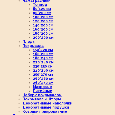
Наматрасники
Топпер
60*120 см
90*200 см
100*200 см
120*200 см
140*200 см
160*200 см
180*200 см
200*200 см
Пледы
Покрывала
150*220 см
160*220 см
180*240 см
220*240 см
230*250 см
240*260 см
250*270 см
260*260 см
260*270 см
Махровые
Пикейные
Набор с покрывалом
Покрывала и Шторы
Декоративные наволочки
Декоративные подушки
Коврики прикроватные