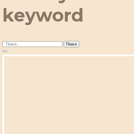
keyword
Поиск