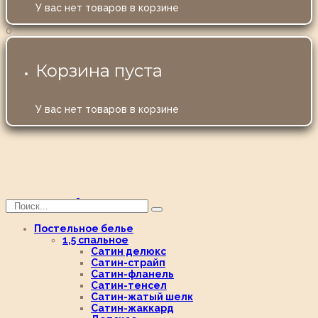
У вас нет товаров в корзине
0
Корзина пуста
У вас нет товаров в корзине
Постельное белье
1,5 спальное
Сатин делюкс
Сатин-страйп
Сатин-фланель
Сатин-тенсел
Сатин-жатый шелк
Сатин-жаккард