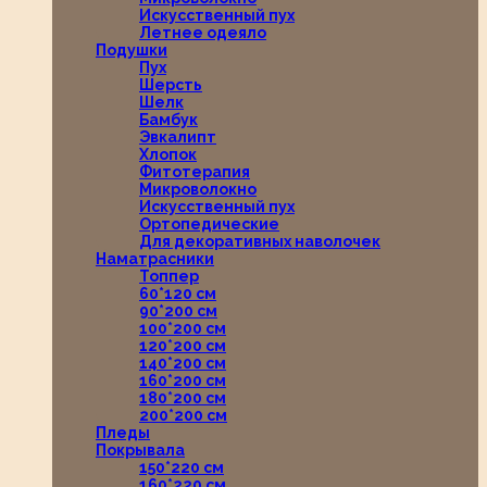
Искусственный пух
Летнее одеяло
Подушки
Пух
Шерсть
Шелк
Бамбук
Эвкалипт
Хлопок
Фитотерапия
Микроволокно
Искусственный пух
Ортопедические
Для декоративных наволочек
Наматрасники
Топпер
60*120 см
90*200 см
100*200 см
120*200 см
140*200 см
160*200 см
180*200 см
200*200 см
Пледы
Покрывала
150*220 см
160*220 см