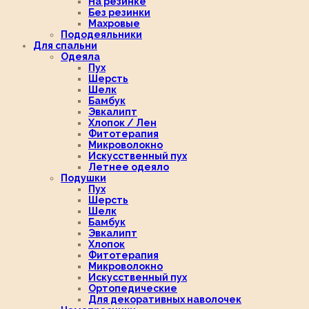
На резинке
Без резинки
Махровые
Пододеяльники
Для спальни
Одеяла
Пух
Шерсть
Шелк
Бамбук
Эвкалипт
Хлопок / Лен
Фитотерапия
Микроволокно
Искусственный пух
Летнее одеяло
Подушки
Пух
Шерсть
Шелк
Бамбук
Эвкалипт
Хлопок
Фитотерапия
Микроволокно
Искусственный пух
Ортопедические
Для декоративных наволочек