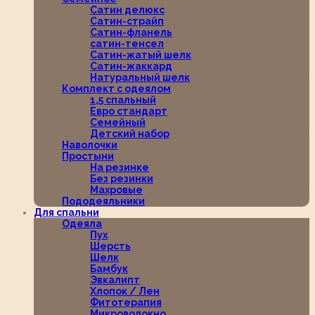
Сатин делюкс
Сатин-страйп
Сатин-фланель
сатин-тенсел
Сатин-жатый шелк
Сатин-жаккард
Натуральный шелк
Комплект с одеялом
1,5 спальный
Евро стандарт
Семейный
Детский набор
Наволочки
Простыни
На резинке
Без резинки
Махровые
Пододеяльники
Для спальни
Одеяла
Пух
Шерсть
Шелк
Бамбук
Эвкалипт
Хлопок / Лен
Фитотерапия
Микроволокно