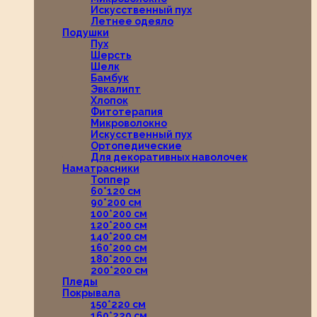
Искусственный пух
Летнее одеяло
Подушки
Пух
Шерсть
Шелк
Бамбук
Эвкалипт
Хлопок
Фитотерапия
Микроволокно
Искусственный пух
Ортопедические
Для декоративных наволочек
Наматрасники
Топпер
60*120 см
90*200 см
100*200 см
120*200 см
140*200 см
160*200 см
180*200 см
200*200 см
Пледы
Покрывала
150*220 см
160*220 см