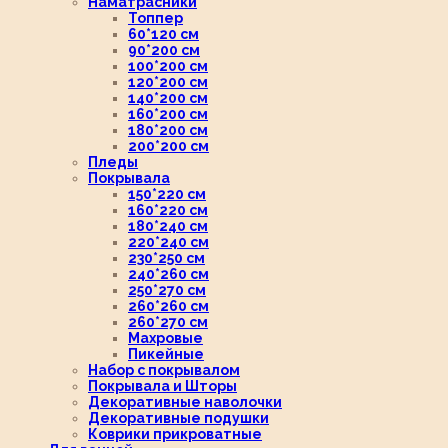
Наматрасники
Топпер
60*120 см
90*200 см
100*200 см
120*200 см
140*200 см
160*200 см
180*200 см
200*200 см
Пледы
Покрывала
150*220 см
160*220 см
180*240 см
220*240 см
230*250 см
240*260 см
250*270 см
260*260 см
260*270 см
Махровые
Пикейные
Набор с покрывалом
Покрывала и Шторы
Декоративные наволочки
Декоративные подушки
Коврики прикроватные