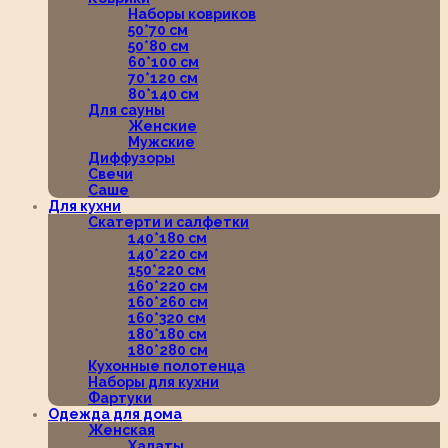
Наборы ковриков
50*70 см
50*80 см
60*100 см
70*120 см
80*140 см
Для сауны
Женские
Мужские
Диффузоры
Свечи
Саше
Для кухни
Скатерти и салфетки
140*180 см
140*220 см
150*220 см
160*220 см
160*260 см
160*320 см
180*180 см
180*280 см
Кухонные полотенца
Наборы для кухни
Фартуки
Одежда для дома
Женская
Халаты