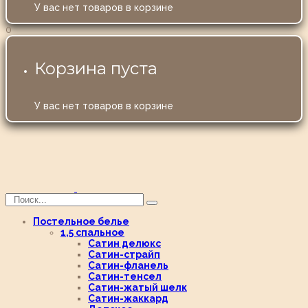
У вас нет товаров в корзине
0
Корзина пуста
У вас нет товаров в корзине
Постельное белье
1,5 спальное
Сатин делюкс
Сатин-страйп
Сатин-фланель
Сатин-тенсел
Сатин-жатый шелк
Сатин-жаккард