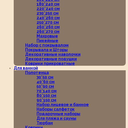
180*240 см
220*240 см
230*250 см
240*260 см
250*270 см
260*260 см
260*270 см
Махровые
Пикейные
Набор с покрывалом
Покрывала и Шторы
Декоративные наволочки
Декоративные подушки
Коврики прикроватные
Для ванной
Полотенца
30*50 см
40*60 см
50*90 см
70*140 см
80*150 см
90*150 см
Набор лицевое и банное
Наборы салфеток
Подарочные наборы
Для пляжа и сауны
Тюрбан
Коврики