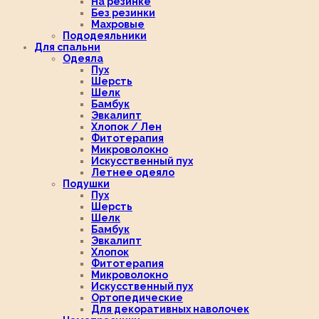
На резинке
Без резинки
Махровые
Пододеяльники
Для спальни
Одеяла
Пух
Шерсть
Шелк
Бамбук
Эвкалипт
Хлопок / Лен
Фитотерапия
Микроволокно
Искусственный пух
Летнее одеяло
Подушки
Пух
Шерсть
Шелк
Бамбук
Эвкалипт
Хлопок
Фитотерапия
Микроволокно
Искусственный пух
Ортопедические
Для декоративных наволочек