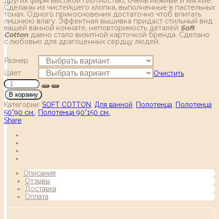
других фирм высокой плотностью, очень нежные и мягкие.
Сделаны из чистейшего хлопка, выполненные в пастельных
тонах. Одного прикосновения достаточно чтоб впитать
лишнюю влагу. Эффектная вышивка придаст стильный вид
вашей ванной комнате, неповторимость деталей
Soft
Сotton
давно стало визитной карточкой бренда. Сделано
с любовью для драгоценных сердцу людей.
Размер
Цвет
Очистить
В корзину
Категории:
SOFT COTTON
,
Для ванной
,
Полотенца
,
Полотенца
50*90 см.
,
Полотенца 90*150 см.
Share
Описание
Отзывы
Доставка
Оплата