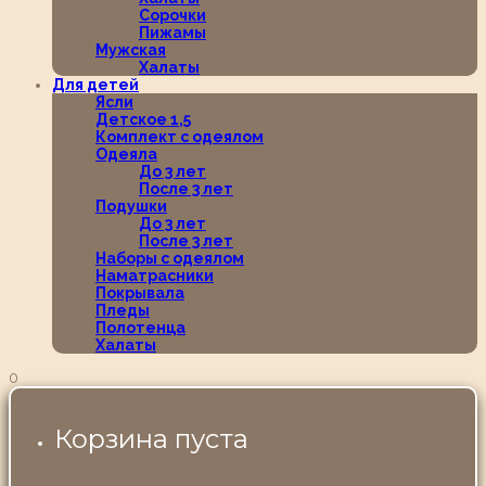
Сорочки
Пижамы
Мужская
Халаты
Для детей
Ясли
Детское 1,5
Комплект с одеялом
Одеяла
До 3 лет
После 3 лет
Подушки
До 3 лет
После 3 лет
Наборы с одеялом
Наматрасники
Покрывала
Пледы
Полотенца
Халаты
0
Корзина пуста