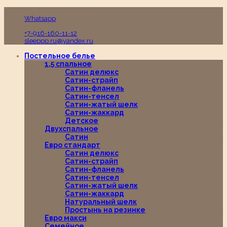
Пн-Вс с 10:00 до 19:00
Whatsapp
+7-916-160-11-12
sleeppp.ru@yandex.ru
Постельное белье
1,5 спальное
Сатин делюкс
Сатин-страйп
Сатин-фланель
Сатин-тенсел
Сатин-жатый шелк
Сатин-жаккард
Детское
Двухспальное
Сатин
Евро стандарт
Сатин делюкс
Сатин-страйп
Сатин-фланель
Сатин-тенсел
Сатин-жатый шелк
Сатин-жаккард
Натуральный шелк
Простынь на резинке
Евро макси
Семейное