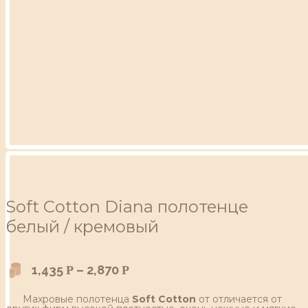
Soft Сotton Diana полотенце
белый / кремовый
1,435
–
2,870
Р
Р
Махровые полотенца
Soft Сotton
от отличается от