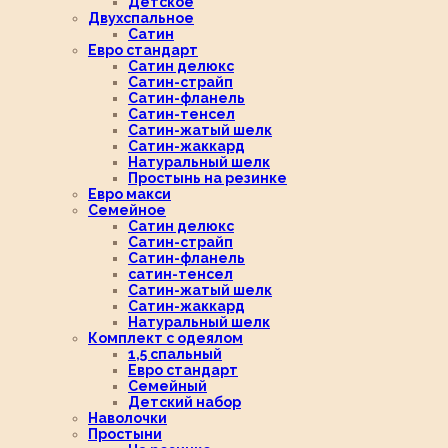
Детское
Двухспальное
Сатин
Евро стандарт
Сатин делюкс
Сатин-страйп
Сатин-фланель
Сатин-тенсел
Сатин-жатый шелк
Сатин-жаккард
Натуральный шелк
Простынь на резинке
Евро макси
Семейное
Сатин делюкс
Сатин-страйп
Сатин-фланель
сатин-тенсел
Сатин-жатый шелк
Сатин-жаккард
Натуральный шелк
Комплект с одеялом
1,5 спальный
Евро стандарт
Семейный
Детский набор
Наволочки
Простыни