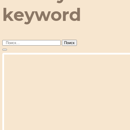
keyword
Поиск