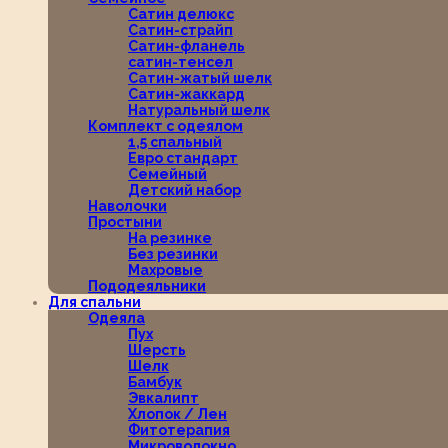
Сатин делюкс
Сатин-страйп
Сатин-фланель
сатин-тенсел
Сатин-жатый шелк
Сатин-жаккард
Натуральный шелк
Комплект с одеялом
1,5 спальный
Евро стандарт
Семейный
Детский набор
Наволочки
Простыни
На резинке
Без резинки
Махровые
Пододеяльники
Для спальни
Одеяла
Пух
Шерсть
Шелк
Бамбук
Эвкалипт
Хлопок / Лен
Фитотерапия
Микроволокно