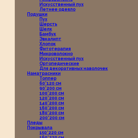
Искусственный пух
Летнее одеяло
Подушки
Пух
Шерсть
Шелк
Бамбук
Эвкалипт
Хлопок
Фитотерапия
Микроволокно
Искусственный пух
Ортопедические
Для декоративных наволочек
Наматрасники
Топпер
60*120 см
90*200 см
100*200 см
120*200 см
140*200 см
160*200 см
180*200 см
200*200 см
Пледы
Покрывала
150*220 см
160*220 см