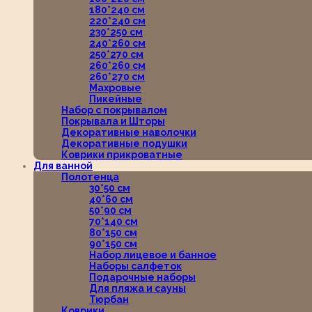
180*240 см
220*240 см
230*250 см
240*260 см
250*270 см
260*260 см
260*270 см
Махровые
Пикейные
Набор с покрывалом
Покрывала и Шторы
Декоративные наволочки
Декоративные подушки
Коврики прикроватные
Для ванной
Полотенца
30*50 см
40*60 см
50*90 см
70*140 см
80*150 см
90*150 см
Набор лицевое и банное
Наборы салфеток
Подарочные наборы
Для пляжа и сауны
Тюрбан
Коврики