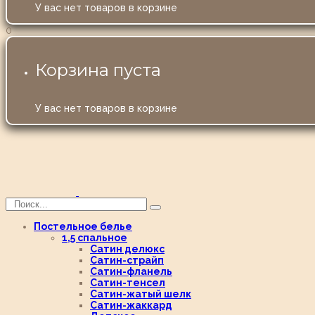
У вас нет товаров в корзине
0
Корзина пуста
У вас нет товаров в корзине
Постельное белье
1,5 спальное
Сатин делюкс
Сатин-страйп
Сатин-фланель
Сатин-тенсел
Сатин-жатый шелк
Сатин-жаккард