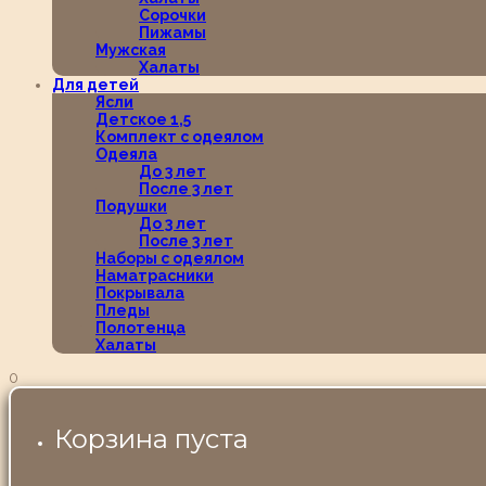
Сорочки
Пижамы
Мужская
Халаты
Для детей
Ясли
Детское 1,5
Комплект с одеялом
Одеяла
До 3 лет
После 3 лет
Подушки
До 3 лет
После 3 лет
Наборы с одеялом
Наматрасники
Покрывала
Пледы
Полотенца
Халаты
0
Корзина пуста