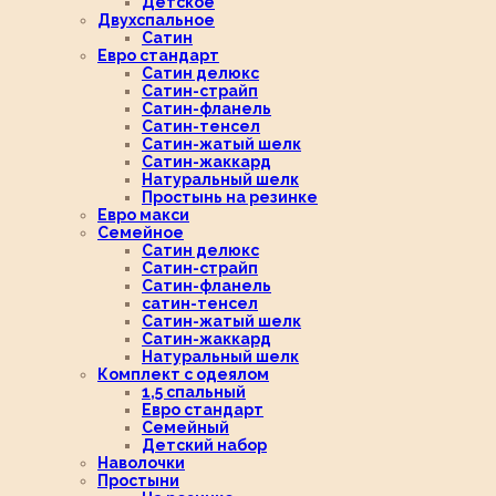
Детское
Двухспальное
Сатин
Евро стандарт
Сатин делюкс
Сатин-страйп
Сатин-фланель
Сатин-тенсел
Сатин-жатый шелк
Сатин-жаккард
Натуральный шелк
Простынь на резинке
Евро макси
Семейное
Сатин делюкс
Сатин-страйп
Сатин-фланель
сатин-тенсел
Сатин-жатый шелк
Сатин-жаккард
Натуральный шелк
Комплект с одеялом
1,5 спальный
Евро стандарт
Семейный
Детский набор
Наволочки
Простыни