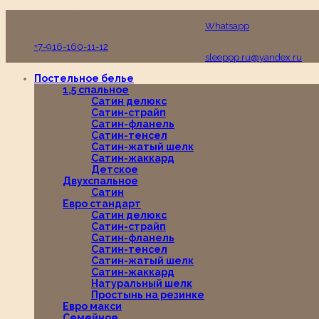
Пн-Вс с 10:00 до 19:00
Whatsapp
+7-916-160-11-12
sleeppp.ru@yandex.ru
Постельное белье
1,5 спальное
Сатин делюкс
Сатин-страйп
Сатин-фланель
Сатин-тенсел
Сатин-жатый шелк
Сатин-жаккард
Детское
Двухспальное
Сатин
Евро стандарт
Сатин делюкс
Сатин-страйп
Сатин-фланель
Сатин-тенсел
Сатин-жатый шелк
Сатин-жаккард
Натуральный шелк
Простынь на резинке
Евро макси
Семейное