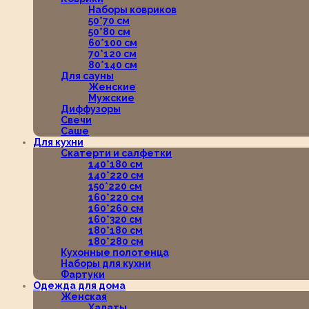
Наборы ковриков
50*70 см
50*80 см
60*100 см
70*120 см
80*140 см
Для сауны
Женские
Мужские
Диффузоры
Свечи
Саше
Для кухни
Скатерти и салфетки
140*180 см
140*220 см
150*220 см
160*220 см
160*260 см
160*320 см
180*180 см
180*280 см
Кухонные полотенца
Наборы для кухни
Фартуки
Одежда для дома
Женская
Халаты