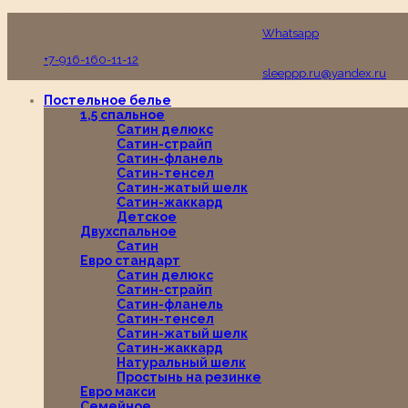
Пн-Вс с 10:00 до 19:00
Whatsapp
+7-916-160-11-12
sleeppp.ru@yandex.ru
Постельное белье
1,5 спальное
Сатин делюкс
Сатин-страйп
Сатин-фланель
Сатин-тенсел
Сатин-жатый шелк
Сатин-жаккард
Детское
Двухспальное
Сатин
Евро стандарт
Сатин делюкс
Сатин-страйп
Сатин-фланель
Сатин-тенсел
Сатин-жатый шелк
Сатин-жаккард
Натуральный шелк
Простынь на резинке
Евро макси
Семейное