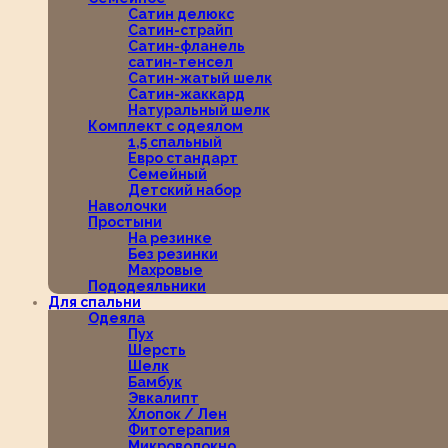
Сатин делюкс
Сатин-страйп
Сатин-фланель
сатин-тенсел
Сатин-жатый шелк
Сатин-жаккард
Натуральный шелк
Комплект с одеялом
1,5 спальный
Евро стандарт
Семейный
Детский набор
Наволочки
Простыни
На резинке
Без резинки
Махровые
Пододеяльники
Для спальни
Одеяла
Пух
Шерсть
Шелк
Бамбук
Эвкалипт
Хлопок / Лен
Фитотерапия
Микроволокно