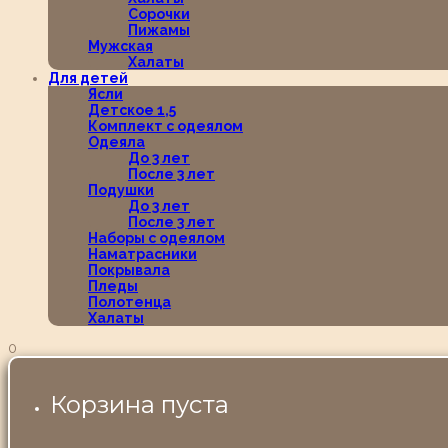
Сорочки
Пижамы
Мужская
Халаты
Для детей
Ясли
Детское 1,5
Комплект с одеялом
Одеяла
До 3 лет
После 3 лет
Подушки
До 3 лет
После 3 лет
Наборы с одеялом
Наматрасники
Покрывала
Пледы
Полотенца
Халаты
0
Корзина пуста