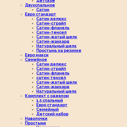
Детское
Двухспальное
Сатин
Евро стандарт
Сатин делюкс
Сатин-страйп
Сатин-фланель
Сатин-тенсел
Сатин-жатый шелк
Сатин-жаккард
Натуральный шелк
Простынь на резинке
Евро макси
Семейное
Сатин делюкс
Сатин-страйп
Сатин-фланель
сатин-тенсел
Сатин-жатый шелк
Сатин-жаккард
Натуральный шелк
Комплект с одеялом
1,5 спальный
Евро стандарт
Семейный
Детский набор
Наволочки
Простыни