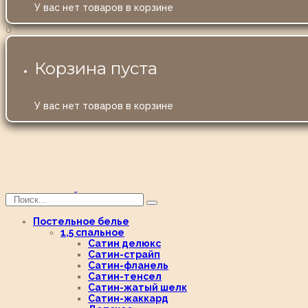
У вас нет товаров в корзине
0
Корзина пуста
У вас нет товаров в корзине
Постельное белье
1,5 спальное
Сатин делюкс
Сатин-страйп
Сатин-фланель
Сатин-тенсел
Сатин-жатый шелк
Сатин-жаккард