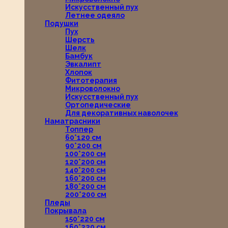
Искусственный пух
Летнее одеяло
Подушки
Пух
Шерсть
Шелк
Бамбук
Эвкалипт
Хлопок
Фитотерапия
Микроволокно
Искусственный пух
Ортопедические
Для декоративных наволочек
Наматрасники
Топпер
60*120 см
90*200 см
100*200 см
120*200 см
140*200 см
160*200 см
180*200 см
200*200 см
Пледы
Покрывала
150*220 см
160*220 см