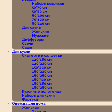
Наборы ковриков
50*70 см
50*80 см
60*100 см
70*120 см
80*140 см
Для сауны
Женские
Мужские
Диффузоры
Свечи
Саше
Для кухни
Скатерти и салфетки
140*180 см
140*220 см
150*220 см
160*220 см
160*260 см
160*320 см
180*180 см
180*280 см
Кухонные полотенца
Наборы для кухни
Фартуки
Одежда для дома
Женская
Халаты