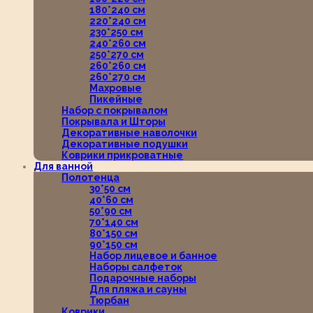
180*240 см
220*240 см
230*250 см
240*260 см
250*270 см
260*260 см
260*270 см
Махровые
Пикейные
Набор с покрывалом
Покрывала и Шторы
Декоративные наволочки
Декоративные подушки
Коврики прикроватные
Для ванной
Полотенца
30*50 см
40*60 см
50*90 см
70*140 см
80*150 см
90*150 см
Набор лицевое и банное
Наборы салфеток
Подарочные наборы
Для пляжа и сауны
Тюрбан
Коврики