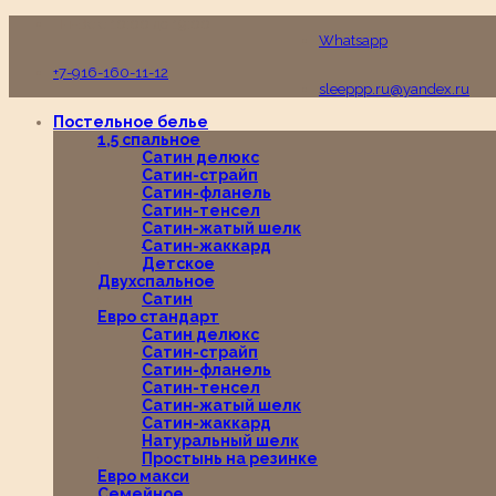
Пн-Вс с 10:00 до 19:00
Whatsapp
+7-916-160-11-12
sleeppp.ru@yandex.ru
Постельное белье
1,5 спальное
Сатин делюкс
Сатин-страйп
Сатин-фланель
Сатин-тенсел
Сатин-жатый шелк
Сатин-жаккард
Детское
Двухспальное
Сатин
Евро стандарт
Сатин делюкс
Сатин-страйп
Сатин-фланель
Сатин-тенсел
Сатин-жатый шелк
Сатин-жаккард
Натуральный шелк
Простынь на резинке
Евро макси
Семейное