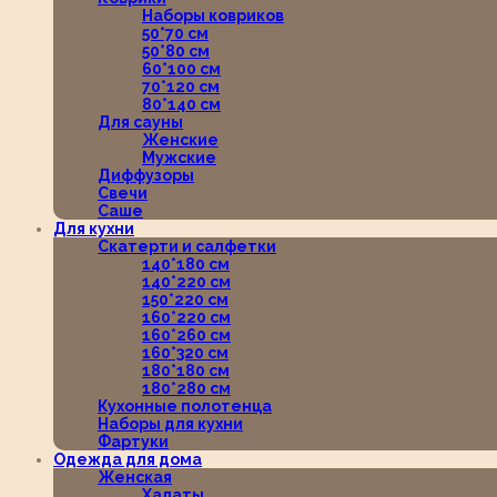
Наборы ковриков
50*70 см
50*80 см
60*100 см
70*120 см
80*140 см
Для сауны
Женские
Мужские
Диффузоры
Свечи
Саше
Для кухни
Скатерти и салфетки
140*180 см
140*220 см
150*220 см
160*220 см
160*260 см
160*320 см
180*180 см
180*280 см
Кухонные полотенца
Наборы для кухни
Фартуки
Одежда для дома
Женская
Халаты