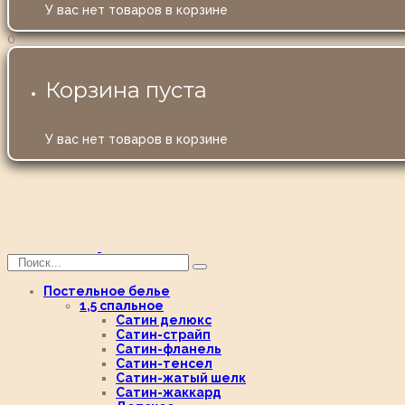
У вас нет товаров в корзине
0
Корзина пуста
У вас нет товаров в корзине
Постельное белье
1,5 спальное
Сатин делюкс
Сатин-страйп
Сатин-фланель
Сатин-тенсел
Сатин-жатый шелк
Сатин-жаккард