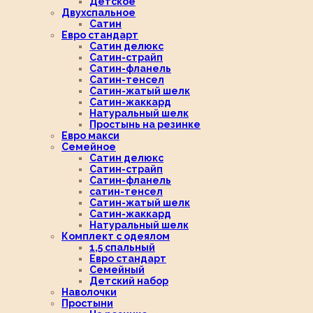
Детское
Двухспальное
Сатин
Евро стандарт
Сатин делюкс
Сатин-страйп
Сатин-фланель
Сатин-тенсел
Сатин-жатый шелк
Сатин-жаккард
Натуральный шелк
Простынь на резинке
Евро макси
Семейное
Сатин делюкс
Сатин-страйп
Сатин-фланель
сатин-тенсел
Сатин-жатый шелк
Сатин-жаккард
Натуральный шелк
Комплект с одеялом
1,5 спальный
Евро стандарт
Семейный
Детский набор
Наволочки
Простыни