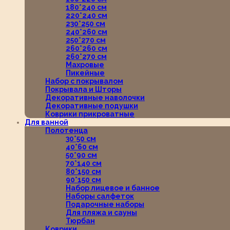
180*240 см
220*240 см
230*250 см
240*260 см
250*270 см
260*260 см
260*270 см
Махровые
Пикейные
Набор с покрывалом
Покрывала и Шторы
Декоративные наволочки
Декоративные подушки
Коврики прикроватные
Для ванной
Полотенца
30*50 см
40*60 см
50*90 см
70*140 см
80*150 см
90*150 см
Набор лицевое и банное
Наборы салфеток
Подарочные наборы
Для пляжа и сауны
Тюрбан
Коврики