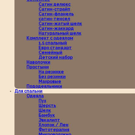
Сатин делюкс
Сатин-страйп
Сатин-фланель
сатин-тенсел
Сатин-жатый шелк
Сатин-жаккард
Натуральный шелк
Комплект с одеялом
1,5 спальный
Евро стандарт
Семейный
Детский набор
Наволочки
Простыни
На резинке
Без резинки
Махровые
Пододеяльники
Для спальни
Одеяла
Пух
Шерсть
Шелк
Бамбук
Эвкалипт
Хлопок / Лен
Фитотерапия
Микроволокно