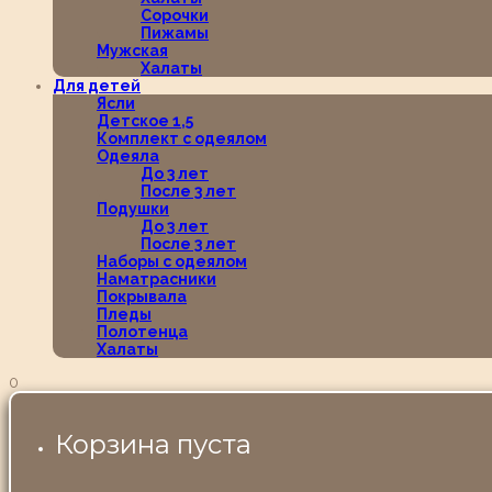
Сорочки
Пижамы
Мужская
Халаты
Для детей
Ясли
Детское 1,5
Комплект с одеялом
Одеяла
До 3 лет
После 3 лет
Подушки
До 3 лет
После 3 лет
Наборы с одеялом
Наматрасники
Покрывала
Пледы
Полотенца
Халаты
0
Корзина пуста