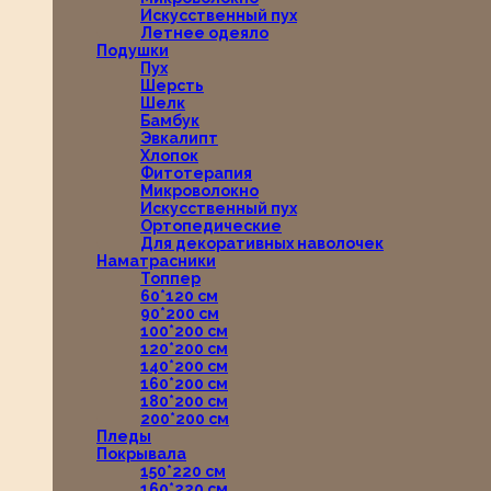
Искусственный пух
Летнее одеяло
Подушки
Пух
Шерсть
Шелк
Бамбук
Эвкалипт
Хлопок
Фитотерапия
Микроволокно
Искусственный пух
Ортопедические
Для декоративных наволочек
Наматрасники
Топпер
60*120 см
90*200 см
100*200 см
120*200 см
140*200 см
160*200 см
180*200 см
200*200 см
Пледы
Покрывала
150*220 см
160*220 см