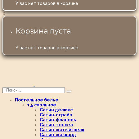
У вас нет товаров в корзине
0
Корзина пуста
У вас нет товаров в корзине
Постельное белье
1,5 спальное
Сатин делюкс
Сатин-страйп
Сатин-фланель
Сатин-тенсел
Сатин-жатый шелк
Сатин-жаккард