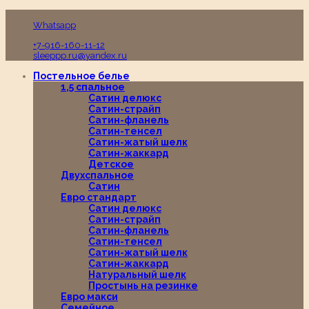
Пн-Вс с 10:00 до 19:00
Whatsapp
+7-916-160-11-12
sleeppp.ru@yandex.ru
Постельное белье
1,5 спальное
Сатин делюкс
Сатин-страйп
Сатин-фланель
Сатин-тенсел
Сатин-жатый шелк
Сатин-жаккард
Детское
Двухспальное
Сатин
Евро стандарт
Сатин делюкс
Сатин-страйп
Сатин-фланель
Сатин-тенсел
Сатин-жатый шелк
Сатин-жаккард
Натуральный шелк
Простынь на резинке
Евро макси
Семейное