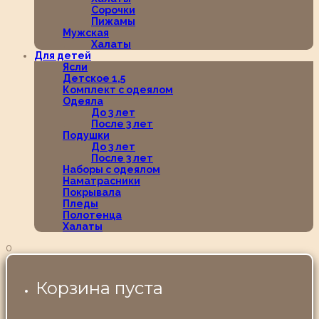
Сорочки
Пижамы
Мужская
Халаты
Для детей
Ясли
Детское 1,5
Комплект с одеялом
Одеяла
До 3 лет
После 3 лет
Подушки
До 3 лет
После 3 лет
Наборы с одеялом
Наматрасники
Покрывала
Пледы
Полотенца
Халаты
0
Корзина пуста