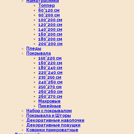
Наматрасники
Топпер
60*120 см
90*200 см
100*200 см
120*200 см
140*200 см
160*200 см
180*200 см
200*200 см
Пледы
Покрывала
150*220 см
160*220 см
180*240 см
220*240 см
230*250 см
240*260 см
250*270 см
260*260 см
260*270 см
Махровые
Пикейные
Набор с покрывалом
Покрывала и Шторы
Декоративные наволочки
Декоративные подушки
Коврики прикроватные