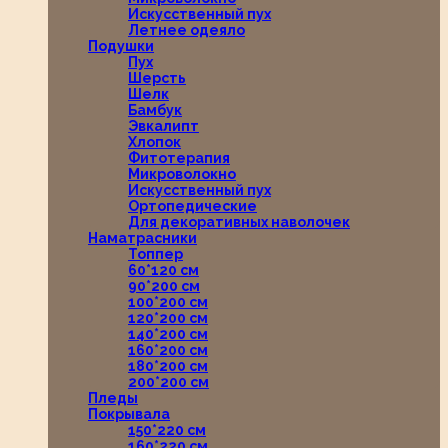
Искусственный пух
Летнее одеяло
Подушки
Пух
Шерсть
Шелк
Бамбук
Эвкалипт
Хлопок
Фитотерапия
Микроволокно
Искусственный пух
Ортопедические
Для декоративных наволочек
Наматрасники
Топпер
60*120 см
90*200 см
100*200 см
120*200 см
140*200 см
160*200 см
180*200 см
200*200 см
Пледы
Покрывала
150*220 см
160*220 см