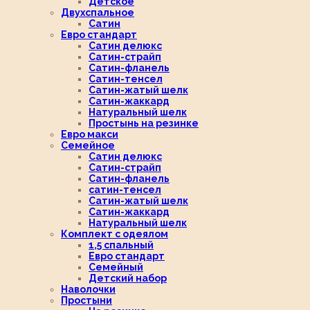
Детское
Двухспальное
Сатин
Евро стандарт
Сатин делюкс
Сатин-страйп
Сатин-фланель
Сатин-тенсел
Сатин-жатый шелк
Сатин-жаккард
Натуральный шелк
Простынь на резинке
Евро макси
Семейное
Сатин делюкс
Сатин-страйп
Сатин-фланель
сатин-тенсел
Сатин-жатый шелк
Сатин-жаккард
Натуральный шелк
Комплект с одеялом
1,5 спальный
Евро стандарт
Семейный
Детский набор
Наволочки
Простыни