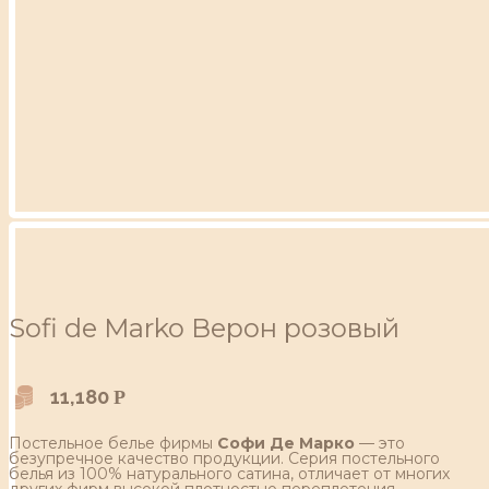
Sofi de Marko Верон розовый
11,180
Р
Постельное белье фирмы
Софи Де Марко
— это
безупречное качество продукции. Серия постельного
белья из 100% натурального сатина, отличает от многих
других фирм высокой плотностью переплетения,