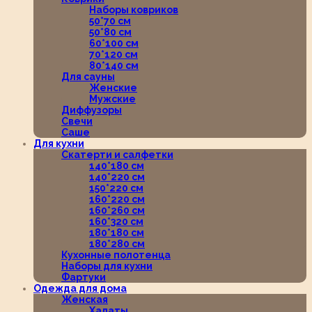
Наборы ковриков
50*70 см
50*80 см
60*100 см
70*120 см
80*140 см
Для сауны
Женские
Мужские
Диффузоры
Свечи
Саше
Для кухни
Скатерти и салфетки
140*180 см
140*220 см
150*220 см
160*220 см
160*260 см
160*320 см
180*180 см
180*280 см
Кухонные полотенца
Наборы для кухни
Фартуки
Одежда для дома
Женская
Халаты