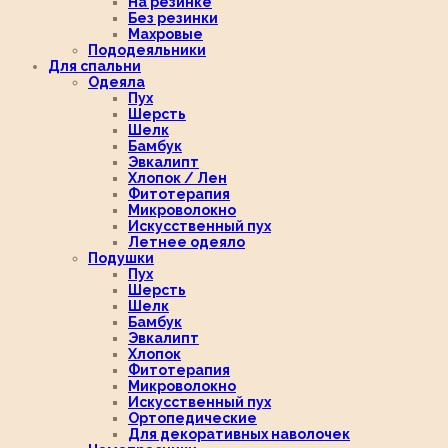
На резинке
Без резинки
Махровые
Пододеяльники
Для спальни
Одеяла
Пух
Шерсть
Шелк
Бамбук
Эвкалипт
Хлопок / Лен
Фитотерапия
Микроволокно
Искусственный пух
Летнее одеяло
Подушки
Пух
Шерсть
Шелк
Бамбук
Эвкалипт
Хлопок
Фитотерапия
Микроволокно
Искусственный пух
Ортопедические
Для декоративных наволочек