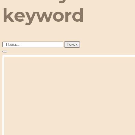
keyword
Поиск