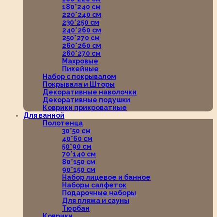
180*240 см
220*240 см
230*250 см
240*260 см
250*270 см
260*260 см
260*270 см
Махровые
Пикейные
Набор с покрывалом
Покрывала и Шторы
Декоративные наволочки
Декоративные подушки
Коврики прикроватные
Для ванной
Полотенца
30*50 см
40*60 см
50*90 см
70*140 см
80*150 см
90*150 см
Набор лицевое и банное
Наборы салфеток
Подарочные наборы
Для пляжа и сауны
Тюрбан
Коврики