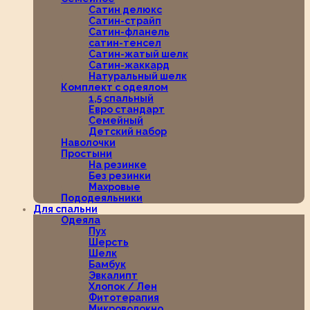
Сатин делюкс
Сатин-страйп
Сатин-фланель
сатин-тенсел
Сатин-жатый шелк
Сатин-жаккард
Натуральный шелк
Комплект с одеялом
1,5 спальный
Евро стандарт
Семейный
Детский набор
Наволочки
Простыни
На резинке
Без резинки
Махровые
Пододеяльники
Для спальни
Одеяла
Пух
Шерсть
Шелк
Бамбук
Эвкалипт
Хлопок / Лен
Фитотерапия
Микроволокно