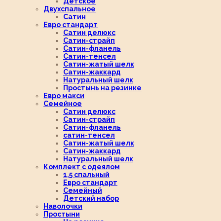
Детское
Двухспальное
Сатин
Евро стандарт
Сатин делюкс
Сатин-страйп
Сатин-фланель
Сатин-тенсел
Сатин-жатый шелк
Сатин-жаккард
Натуральный шелк
Простынь на резинке
Евро макси
Семейное
Сатин делюкс
Сатин-страйп
Сатин-фланель
сатин-тенсел
Сатин-жатый шелк
Сатин-жаккард
Натуральный шелк
Комплект с одеялом
1,5 спальный
Евро стандарт
Семейный
Детский набор
Наволочки
Простыни