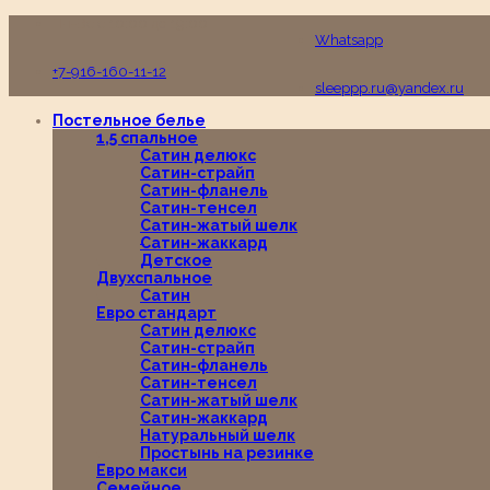
Пн-Вс с 10:00 до 19:00
Whatsapp
+7-916-160-11-12
sleeppp.ru@yandex.ru
Постельное белье
1,5 спальное
Сатин делюкс
Сатин-страйп
Сатин-фланель
Сатин-тенсел
Сатин-жатый шелк
Сатин-жаккард
Детское
Двухспальное
Сатин
Евро стандарт
Сатин делюкс
Сатин-страйп
Сатин-фланель
Сатин-тенсел
Сатин-жатый шелк
Сатин-жаккард
Натуральный шелк
Простынь на резинке
Евро макси
Семейное