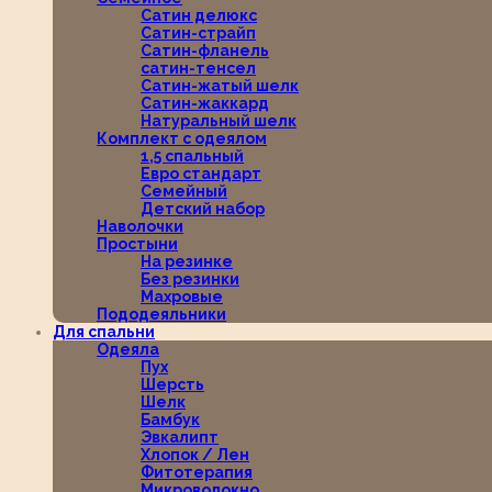
Сатин делюкс
Сатин-страйп
Сатин-фланель
сатин-тенсел
Сатин-жатый шелк
Сатин-жаккард
Натуральный шелк
Комплект с одеялом
1,5 спальный
Евро стандарт
Семейный
Детский набор
Наволочки
Простыни
На резинке
Без резинки
Махровые
Пододеяльники
Для спальни
Одеяла
Пух
Шерсть
Шелк
Бамбук
Эвкалипт
Хлопок / Лен
Фитотерапия
Микроволокно