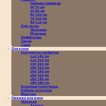
Наборы ковриков
50*70 см
50*80 см
60*100 см
70*120 см
80*140 см
Для сауны
Женские
Мужские
Диффузоры
Свечи
Саше
Для кухни
Скатерти и салфетки
140*180 см
140*220 см
150*220 см
160*220 см
160*260 см
160*320 см
180*180 см
180*280 см
Кухонные полотенца
Наборы для кухни
Фартуки
Одежда для дома
Женская
Халаты