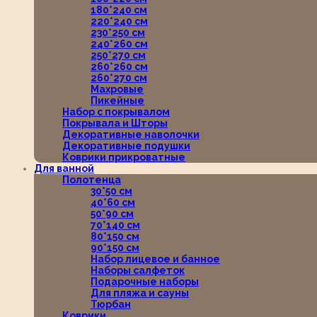
180*240 см
220*240 см
230*250 см
240*260 см
250*270 см
260*260 см
260*270 см
Махровые
Пикейные
Набор с покрывалом
Покрывала и Шторы
Декоративные наволочки
Декоративные подушки
Коврики прикроватные
Для ванной
Полотенца
30*50 см
40*60 см
50*90 см
70*140 см
80*150 см
90*150 см
Набор лицевое и банное
Наборы салфеток
Подарочные наборы
Для пляжа и сауны
Тюрбан
Коврики