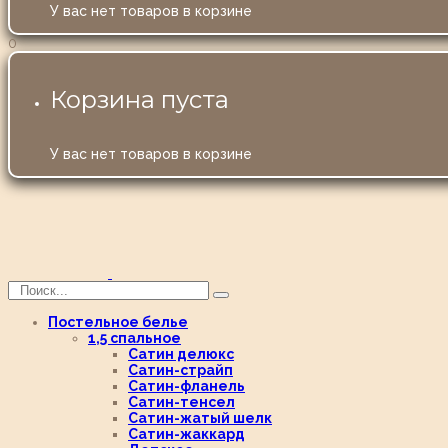
У вас нет товаров в корзине
0
Корзина пуста
У вас нет товаров в корзине
Постельное белье
1,5 спальное
Сатин делюкс
Сатин-страйп
Сатин-фланель
Сатин-тенсел
Сатин-жатый шелк
Сатин-жаккард