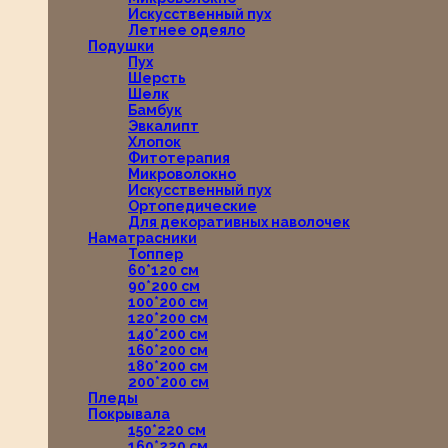
Искусственный пух
Летнее одеяло
Подушки
Пух
Шерсть
Шелк
Бамбук
Эвкалипт
Хлопок
Фитотерапия
Микроволокно
Искусственный пух
Ортопедические
Для декоративных наволочек
Наматрасники
Топпер
60*120 см
90*200 см
100*200 см
120*200 см
140*200 см
160*200 см
180*200 см
200*200 см
Пледы
Покрывала
150*220 см
160*220 см