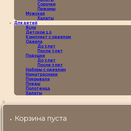
Сорочки
Пижамы
Мужская
Халаты
Для детей
Ясли
Детское 1,5
Комплект с одеялом
Одеяла
До 3 лет
После 3 лет
Подушки
До 3 лет
После 3 лет
Наборы с одеялом
Наматрасники
Покрывала
Пледы
Полотенца
Халаты
0
Корзина пуста