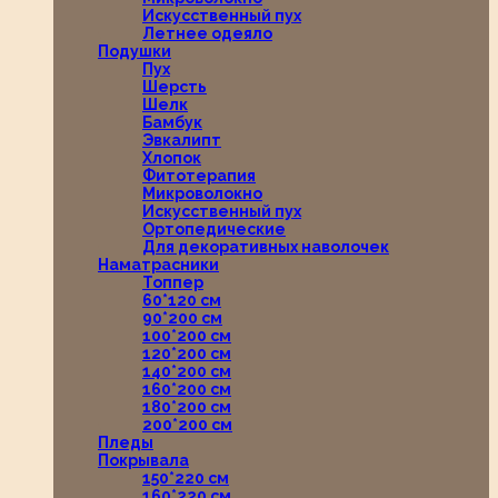
Искусственный пух
Летнее одеяло
Подушки
Пух
Шерсть
Шелк
Бамбук
Эвкалипт
Хлопок
Фитотерапия
Микроволокно
Искусственный пух
Ортопедические
Для декоративных наволочек
Наматрасники
Топпер
60*120 см
90*200 см
100*200 см
120*200 см
140*200 см
160*200 см
180*200 см
200*200 см
Пледы
Покрывала
150*220 см
160*220 см