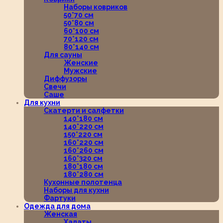
Наборы ковриков
50*70 см
50*80 см
60*100 см
70*120 см
80*140 см
Для сауны
Женские
Мужские
Диффузоры
Свечи
Саше
Для кухни
Скатерти и салфетки
140*180 см
140*220 см
150*220 см
160*220 см
160*260 см
160*320 см
180*180 см
180*280 см
Кухонные полотенца
Наборы для кухни
Фартуки
Одежда для дома
Женская
Халаты