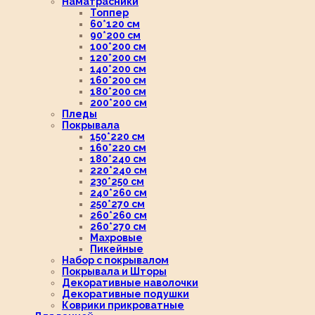
Наматрасники
Топпер
60*120 см
90*200 см
100*200 см
120*200 см
140*200 см
160*200 см
180*200 см
200*200 см
Пледы
Покрывала
150*220 см
160*220 см
180*240 см
220*240 см
230*250 см
240*260 см
250*270 см
260*260 см
260*270 см
Махровые
Пикейные
Набор с покрывалом
Покрывала и Шторы
Декоративные наволочки
Декоративные подушки
Коврики прикроватные