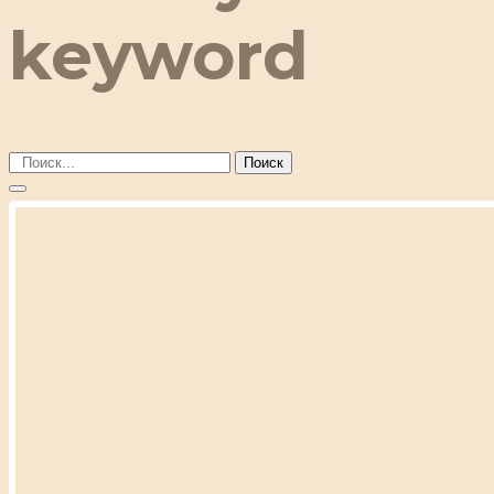
keyword
Поиск