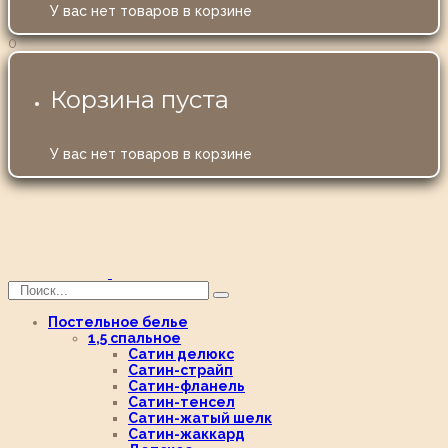
У вас нет товаров в корзине
0
Корзина пуста
У вас нет товаров в корзине
Постельное белье
1,5 спальное
Сатин делюкс
Сатин-страйп
Сатин-фланель
Сатин-тенсел
Сатин-жатый шелк
Сатин-жаккард