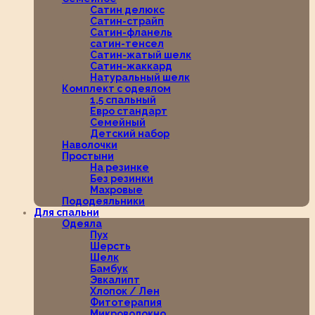
Сатин делюкс
Сатин-страйп
Сатин-фланель
сатин-тенсел
Сатин-жатый шелк
Сатин-жаккард
Натуральный шелк
Комплект с одеялом
1,5 спальный
Евро стандарт
Семейный
Детский набор
Наволочки
Простыни
На резинке
Без резинки
Махровые
Пододеяльники
Для спальни
Одеяла
Пух
Шерсть
Шелк
Бамбук
Эвкалипт
Хлопок / Лен
Фитотерапия
Микроволокно