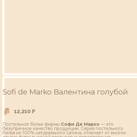
Sofi de Marko Валентина голубой
12,210
Р
Постельное белье фирмы
Софи Де Марко
— это
безупречное качество продукции. Серия постельного
белья из 100% натурального сатина, отличает от многих
других фирм высокой плотностью переплетения,