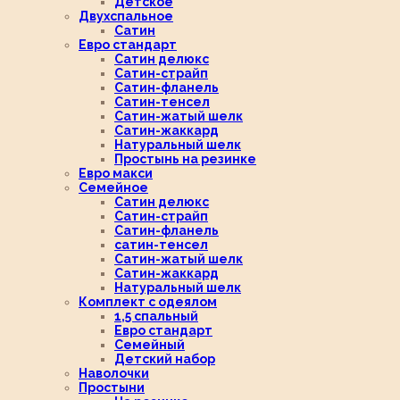
Детское
Двухспальное
Сатин
Евро стандарт
Сатин делюкс
Сатин-страйп
Сатин-фланель
Сатин-тенсел
Сатин-жатый шелк
Сатин-жаккард
Натуральный шелк
Простынь на резинке
Евро макси
Семейное
Сатин делюкс
Сатин-страйп
Сатин-фланель
сатин-тенсел
Сатин-жатый шелк
Сатин-жаккард
Натуральный шелк
Комплект с одеялом
1,5 спальный
Евро стандарт
Семейный
Детский набор
Наволочки
Простыни