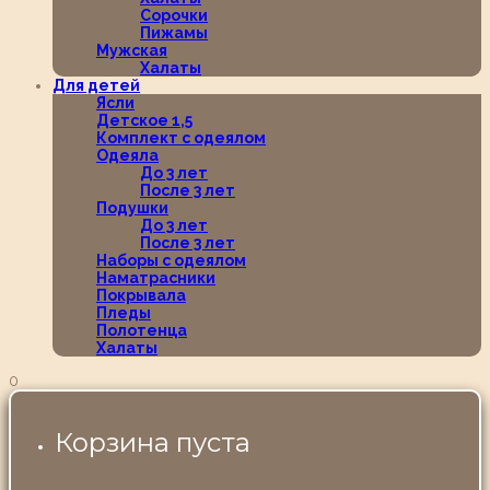
Сорочки
Пижамы
Мужская
Халаты
Для детей
Ясли
Детское 1,5
Комплект с одеялом
Одеяла
До 3 лет
После 3 лет
Подушки
До 3 лет
После 3 лет
Наборы с одеялом
Наматрасники
Покрывала
Пледы
Полотенца
Халаты
0
Корзина пуста