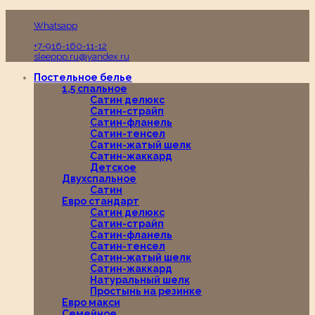
Пн-Вс с 10:00 до 19:00
Whatsapp
+7-916-160-11-12
sleeppp.ru@yandex.ru
Постельное белье
1,5 спальное
Сатин делюкс
Сатин-страйп
Сатин-фланель
Сатин-тенсел
Сатин-жатый шелк
Сатин-жаккард
Детское
Двухспальное
Сатин
Евро стандарт
Сатин делюкс
Сатин-страйп
Сатин-фланель
Сатин-тенсел
Сатин-жатый шелк
Сатин-жаккард
Натуральный шелк
Простынь на резинке
Евро макси
Семейное