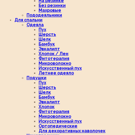
На резинке
Без резинки
Махровые
Пододеяльники
Для спальни
Одеяла
Пух
Шерсть
Шелк
Бамбук
Эвкалипт
Хлопок / Лен
Фитотерапия
Микроволокно
Искусственный пух
Летнее одеяло
Подушки
Пух
Шерсть
Шелк
Бамбук
Эвкалипт
Хлопок
Фитотерапия
Микроволокно
Искусственный пух
Ортопедические
Для декоративных наволочек