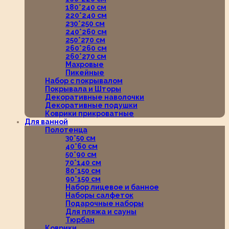
180*240 см
220*240 см
230*250 см
240*260 см
250*270 см
260*260 см
260*270 см
Махровые
Пикейные
Набор с покрывалом
Покрывала и Шторы
Декоративные наволочки
Декоративные подушки
Коврики прикроватные
Для ванной
Полотенца
30*50 см
40*60 см
50*90 см
70*140 см
80*150 см
90*150 см
Набор лицевое и банное
Наборы салфеток
Подарочные наборы
Для пляжа и сауны
Тюрбан
Коврики