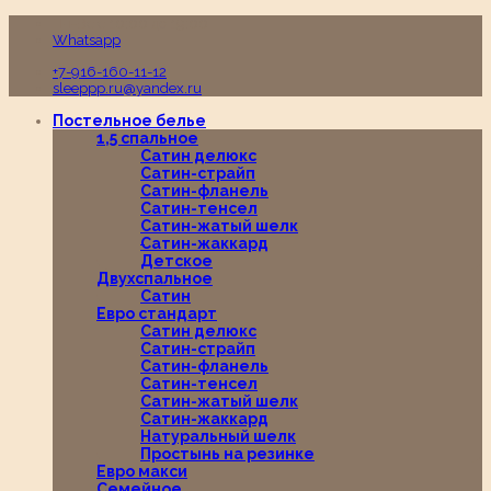
Пн-Вс с 10:00 до 19:00
Whatsapp
+7-916-160-11-12
sleeppp.ru@yandex.ru
Постельное белье
1,5 спальное
Сатин делюкс
Сатин-страйп
Сатин-фланель
Сатин-тенсел
Сатин-жатый шелк
Сатин-жаккард
Детское
Двухспальное
Сатин
Евро стандарт
Сатин делюкс
Сатин-страйп
Сатин-фланель
Сатин-тенсел
Сатин-жатый шелк
Сатин-жаккард
Натуральный шелк
Простынь на резинке
Евро макси
Семейное