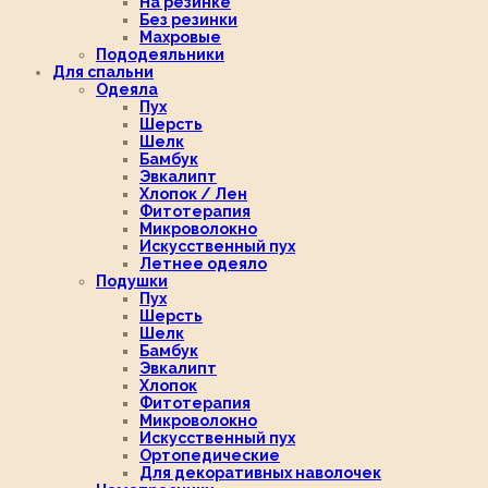
На резинке
Без резинки
Махровые
Пододеяльники
Для спальни
Одеяла
Пух
Шерсть
Шелк
Бамбук
Эвкалипт
Хлопок / Лен
Фитотерапия
Микроволокно
Искусственный пух
Летнее одеяло
Подушки
Пух
Шерсть
Шелк
Бамбук
Эвкалипт
Хлопок
Фитотерапия
Микроволокно
Искусственный пух
Ортопедические
Для декоративных наволочек