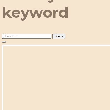
keyword
Поиск