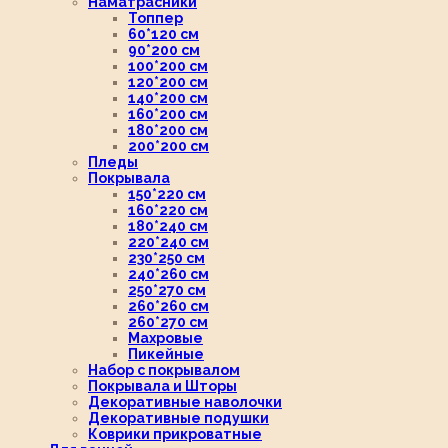
Наматрасники
Топпер
60*120 см
90*200 см
100*200 см
120*200 см
140*200 см
160*200 см
180*200 см
200*200 см
Пледы
Покрывала
150*220 см
160*220 см
180*240 см
220*240 см
230*250 см
240*260 см
250*270 см
260*260 см
260*270 см
Махровые
Пикейные
Набор с покрывалом
Покрывала и Шторы
Декоративные наволочки
Декоративные подушки
Коврики прикроватные