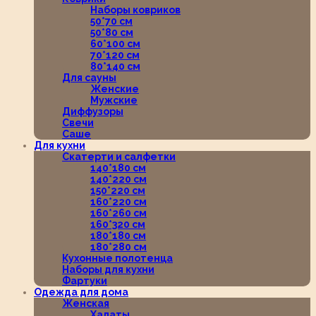
Наборы ковриков
50*70 см
50*80 см
60*100 см
70*120 см
80*140 см
Для сауны
Женские
Мужские
Диффузоры
Свечи
Саше
Для кухни
Скатерти и салфетки
140*180 см
140*220 см
150*220 см
160*220 см
160*260 см
160*320 см
180*180 см
180*280 см
Кухонные полотенца
Наборы для кухни
Фартуки
Одежда для дома
Женская
Халаты