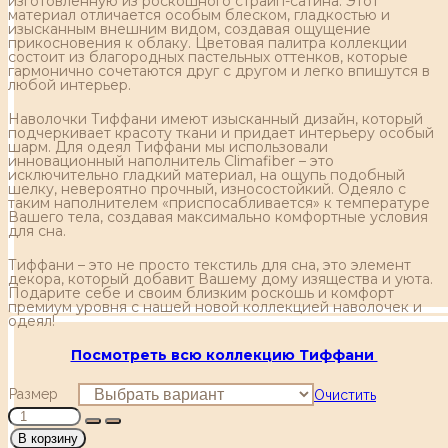
изготовленную из роскошного страйп-сатина. Этот
материал отличается особым блеском, гладкостью и
изысканным внешним видом, создавая ощущение
прикосновения к облаку. Цветовая палитра коллекции
состоит из благородных пастельных оттенков, которые
гармонично сочетаются друг с другом и легко впишутся в
любой интерьер.
Наволочки Тиффани имеют изысканный дизайн, который
подчеркивает красоту ткани и придает интерьеру особый
шарм. Для одеял Тиффани мы использовали
инновационный наполнитель Climafiber – это
исключительно гладкий материал, на ощупь подобный
шелку, невероятно прочный, износостойкий. Одеяло с
таким наполнителем «приспосабливается» к температуре
Вашего тела, создавая максимально комфортные условия
для сна.
Тиффани – это не просто текстиль для сна, это элемент
декора, который добавит Вашему дому изящества и уюта.
Подарите себе и своим близким роскошь и комфорт
премиум уровня с нашей новой коллекцией наволочек и
одеял!
Посмотреть всю коллекцию Тиффани
Размер
Очистить
В корзину