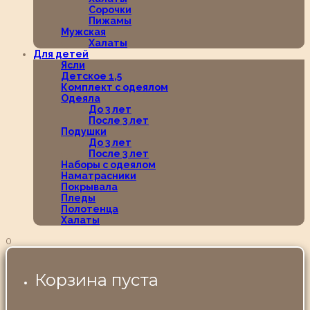
Сорочки
Пижамы
Мужская
Халаты
Для детей
Ясли
Детское 1,5
Комплект с одеялом
Одеяла
До 3 лет
После 3 лет
Подушки
До 3 лет
После 3 лет
Наборы с одеялом
Наматрасники
Покрывала
Пледы
Полотенца
Халаты
0
Корзина пуста