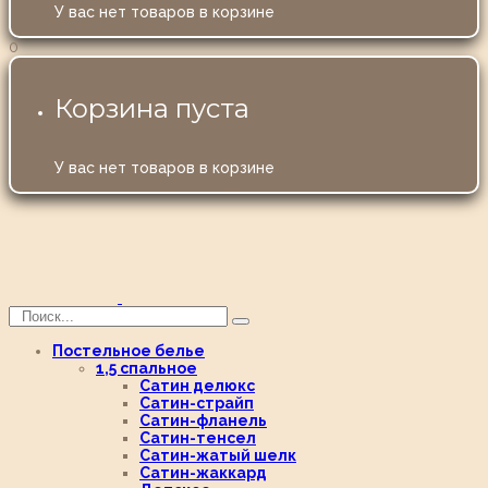
У вас нет товаров в корзине
0
Корзина пуста
У вас нет товаров в корзине
Постельное белье
1,5 спальное
Сатин делюкс
Сатин-страйп
Сатин-фланель
Сатин-тенсел
Сатин-жатый шелк
Сатин-жаккард