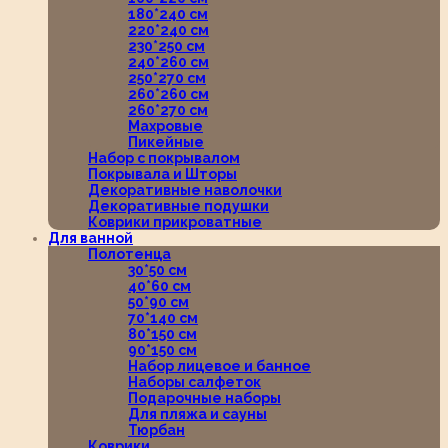
180*240 см
220*240 см
230*250 см
240*260 см
250*270 см
260*260 см
260*270 см
Махровые
Пикейные
Набор с покрывалом
Покрывала и Шторы
Декоративные наволочки
Декоративные подушки
Коврики прикроватные
Для ванной
Полотенца
30*50 см
40*60 см
50*90 см
70*140 см
80*150 см
90*150 см
Набор лицевое и банное
Наборы салфеток
Подарочные наборы
Для пляжа и сауны
Тюрбан
Коврики