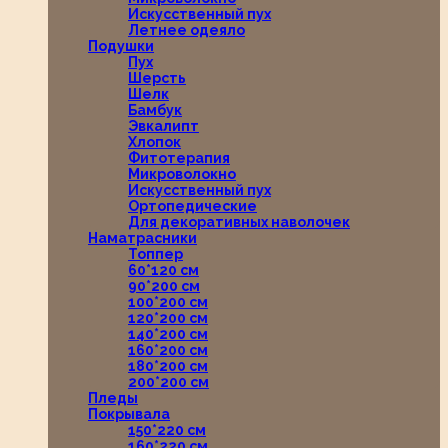
Искусственный пух
Летнее одеяло
Подушки
Пух
Шерсть
Шелк
Бамбук
Эвкалипт
Хлопок
Фитотерапия
Микроволокно
Искусственный пух
Ортопедические
Для декоративных наволочек
Наматрасники
Топпер
60*120 см
90*200 см
100*200 см
120*200 см
140*200 см
160*200 см
180*200 см
200*200 см
Пледы
Покрывала
150*220 см
160*220 см