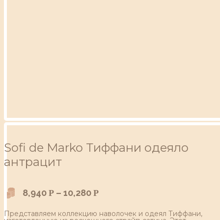
Sofi de Marko Тиффани одеяло
антрацит
8,940
–
10,280
Р
Р
Представляем коллекцию наволочек и одеял Тиффани,