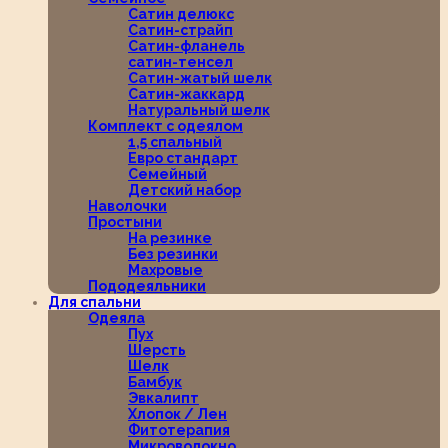
Сатин делюкс
Сатин-страйп
Сатин-фланель
сатин-тенсел
Сатин-жатый шелк
Сатин-жаккард
Натуральный шелк
Комплект с одеялом
1,5 спальный
Евро стандарт
Семейный
Детский набор
Наволочки
Простыни
На резинке
Без резинки
Махровые
Пододеяльники
Для спальни
Одеяла
Пух
Шерсть
Шелк
Бамбук
Эвкалипт
Хлопок / Лен
Фитотерапия
Микроволокно