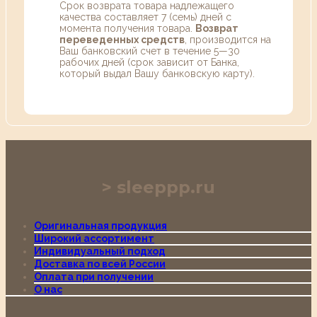
Срок возврата товара надлежащего
качества составляет 7 (семь) дней с
момента получения товара.
Возврат
переведенных средств
, производится на
Ваш банковский счет в течение 5—30
рабочих дней (срок зависит от Банка,
который выдал Вашу банковскую карту).
sleeppp.ru
Оригинальная продукция
Широкий ассортимент
Индивидуальный подход
Доставка по всей России
Оплата при получении
О нас