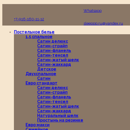
Пн-Вс с 10:00 до 19:00
Whatsapp
+7-916-160-11-12
sleeppp.ru@yandex.ru
Постельное белье
1,5 спальное
Сатин делюкс
Сатин-страйп
Сатин-фланель
Сатин-тенсел
Сатин-жатый шелк
Сатин-жаккард
Детское
Двухспальное
Сатин
Евро стандарт
Сатин делюкс
Сатин-страйп
Сатин-фланель
Сатин-тенсел
Сатин-жатый шелк
Сатин-жаккард
Натуральный шелк
Простынь на резинке
Евро макси
Семейное