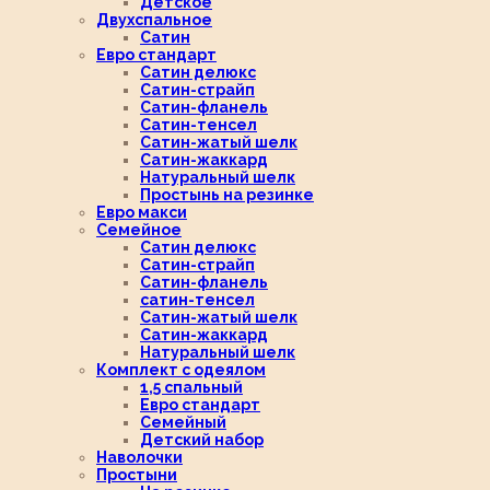
Детское
Двухспальное
Сатин
Евро стандарт
Сатин делюкс
Сатин-страйп
Сатин-фланель
Сатин-тенсел
Сатин-жатый шелк
Сатин-жаккард
Натуральный шелк
Простынь на резинке
Евро макси
Семейное
Сатин делюкс
Сатин-страйп
Сатин-фланель
сатин-тенсел
Сатин-жатый шелк
Сатин-жаккард
Натуральный шелк
Комплект с одеялом
1,5 спальный
Евро стандарт
Семейный
Детский набор
Наволочки
Простыни