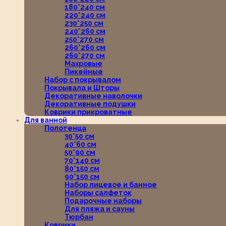
180*240 см
220*240 см
230*250 см
240*260 см
250*270 см
260*260 см
260*270 см
Махровые
Пикейные
Набор с покрывалом
Покрывала и Шторы
Декоративные наволочки
Декоративные подушки
Коврики прикроватные
Для ванной
Полотенца
30*50 см
40*60 см
50*90 см
70*140 см
80*150 см
90*150 см
Набор лицевое и банное
Наборы салфеток
Подарочные наборы
Для пляжа и сауны
Тюрбан
Коврики