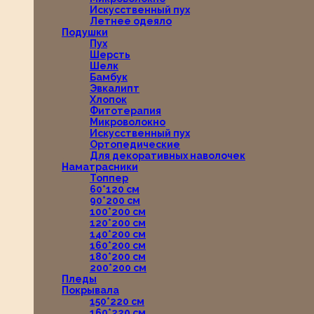
Искусственный пух
Летнее одеяло
Подушки
Пух
Шерсть
Шелк
Бамбук
Эвкалипт
Хлопок
Фитотерапия
Микроволокно
Искусственный пух
Ортопедические
Для декоративных наволочек
Наматрасники
Топпер
60*120 см
90*200 см
100*200 см
120*200 см
140*200 см
160*200 см
180*200 см
200*200 см
Пледы
Покрывала
150*220 см
160*220 см