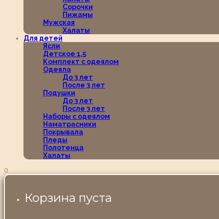
Сорочки
Пижамы
Мужская
Халаты
Для детей
Ясли
Детское 1,5
Комплект с одеялом
Одеяла
До 3 лет
После 3 лет
Подушки
До 3 лет
После 3 лет
Наборы с одеялом
Наматрасники
Покрывала
Пледы
Полотенца
Халаты
0
Корзина пуста