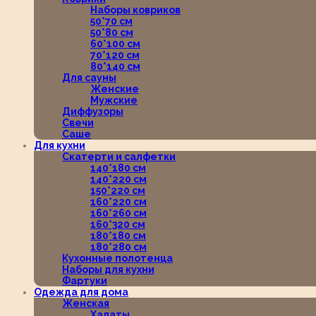
Наборы ковриков
50*70 см
50*80 см
60*100 см
70*120 см
80*140 см
Для сауны
Женские
Мужские
Диффузоры
Свечи
Саше
Для кухни
Скатерти и салфетки
140*180 см
140*220 см
150*220 см
160*220 см
160*260 см
160*320 см
180*180 см
180*280 см
Кухонные полотенца
Наборы для кухни
Фартуки
Одежда для дома
Женская
Халаты