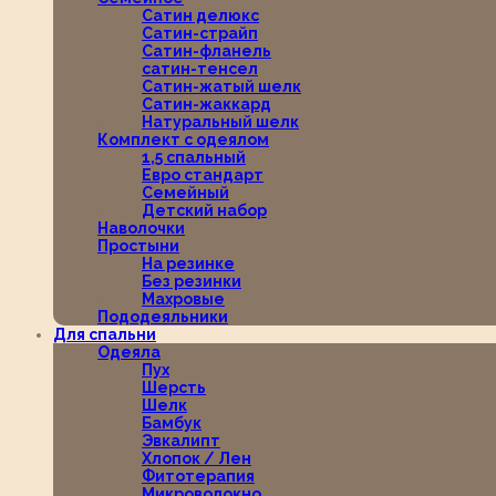
Сатин делюкс
Сатин-страйп
Сатин-фланель
сатин-тенсел
Сатин-жатый шелк
Сатин-жаккард
Натуральный шелк
Комплект с одеялом
1,5 спальный
Евро стандарт
Семейный
Детский набор
Наволочки
Простыни
На резинке
Без резинки
Махровые
Пододеяльники
Для спальни
Одеяла
Пух
Шерсть
Шелк
Бамбук
Эвкалипт
Хлопок / Лен
Фитотерапия
Микроволокно