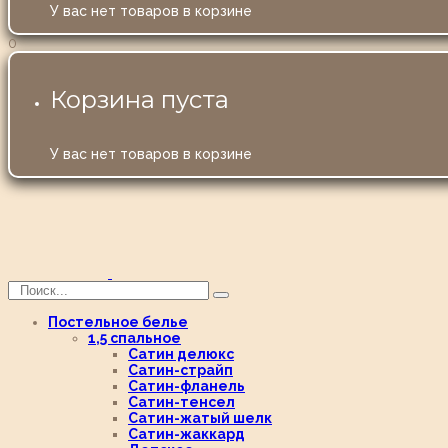
У вас нет товаров в корзине
0
Корзина пуста
У вас нет товаров в корзине
Постельное белье
1,5 спальное
Сатин делюкс
Сатин-страйп
Сатин-фланель
Сатин-тенсел
Сатин-жатый шелк
Сатин-жаккард