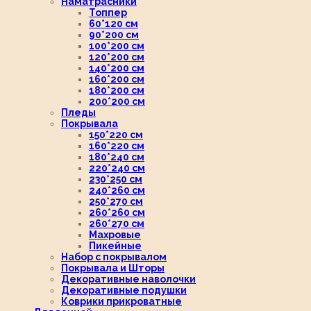
Наматрасники
Топпер
60*120 см
90*200 см
100*200 см
120*200 см
140*200 см
160*200 см
180*200 см
200*200 см
Пледы
Покрывала
150*220 см
160*220 см
180*240 см
220*240 см
230*250 см
240*260 см
250*270 см
260*260 см
260*270 см
Махровые
Пикейные
Набор с покрывалом
Покрывала и Шторы
Декоративные наволочки
Декоративные подушки
Коврики прикроватные