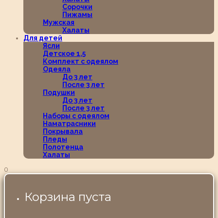
Сорочки
Пижамы
Мужская
Халаты
Для детей
Ясли
Детское 1,5
Комплект с одеялом
Одеяла
До 3 лет
После 3 лет
Подушки
До 3 лет
После 3 лет
Наборы с одеялом
Наматрасники
Покрывала
Пледы
Полотенца
Халаты
0
Корзина пуста