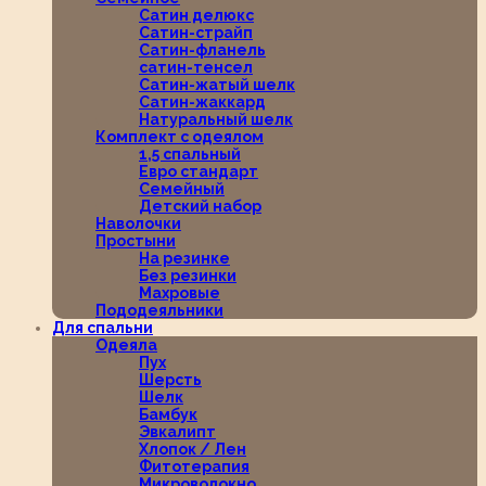
Сатин делюкс
Сатин-страйп
Сатин-фланель
сатин-тенсел
Сатин-жатый шелк
Сатин-жаккард
Натуральный шелк
Комплект с одеялом
1,5 спальный
Евро стандарт
Семейный
Детский набор
Наволочки
Простыни
На резинке
Без резинки
Махровые
Пододеяльники
Для спальни
Одеяла
Пух
Шерсть
Шелк
Бамбук
Эвкалипт
Хлопок / Лен
Фитотерапия
Микроволокно