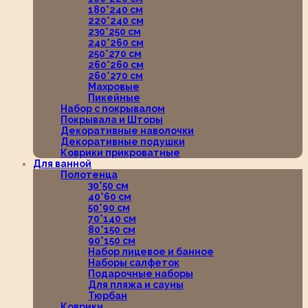
180*240 см
220*240 см
230*250 см
240*260 см
250*270 см
260*260 см
260*270 см
Махровые
Пикейные
Набор с покрывалом
Покрывала и Шторы
Декоративные наволочки
Декоративные подушки
Коврики прикроватные
Для ванной
Полотенца
30*50 см
40*60 см
50*90 см
70*140 см
80*150 см
90*150 см
Набор лицевое и банное
Наборы салфеток
Подарочные наборы
Для пляжа и сауны
Тюрбан
Коврики