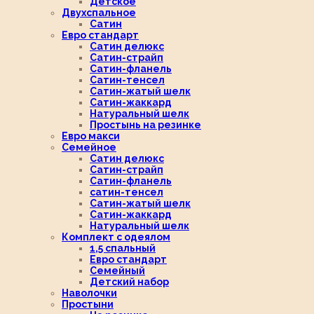
Детское
Двухспальное
Сатин
Евро стандарт
Сатин делюкс
Сатин-страйп
Сатин-фланель
Сатин-тенсел
Сатин-жатый шелк
Сатин-жаккард
Натуральный шелк
Простынь на резинке
Евро макси
Семейное
Сатин делюкс
Сатин-страйп
Сатин-фланель
сатин-тенсел
Сатин-жатый шелк
Сатин-жаккард
Натуральный шелк
Комплект с одеялом
1,5 спальный
Евро стандарт
Семейный
Детский набор
Наволочки
Простыни