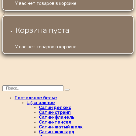
У вас нет товаров в корзине
0
Корзина пуста
У вас нет товаров в корзине
Постельное белье
1,5 спальное
Сатин делюкс
Сатин-страйп
Сатин-фланель
Сатин-тенсел
Сатин-жатый шелк
Сатин-жаккард