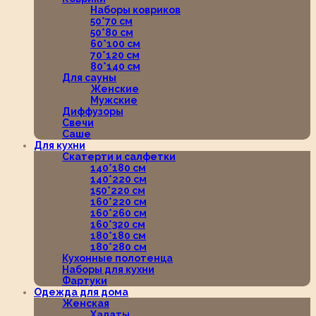
Наборы ковриков
50*70 см
50*80 см
60*100 см
70*120 см
80*140 см
Для сауны
Женские
Мужские
Диффузоры
Свечи
Саше
Для кухни
Скатерти и салфетки
140*180 см
140*220 см
150*220 см
160*220 см
160*260 см
160*320 см
180*180 см
180*280 см
Кухонные полотенца
Наборы для кухни
Фартуки
Одежда для дома
Женская
Халаты