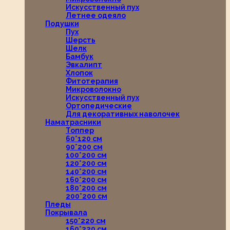
Искусственный пух
Летнее одеяло
Подушки
Пух
Шерсть
Шелк
Бамбук
Эвкалипт
Хлопок
Фитотерапия
Микроволокно
Искусственный пух
Ортопедические
Для декоративных наволочек
Наматрасники
Топпер
60*120 см
90*200 см
100*200 см
120*200 см
140*200 см
160*200 см
180*200 см
200*200 см
Пледы
Покрывала
150*220 см
160*220 см