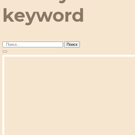
keyword
Поиск