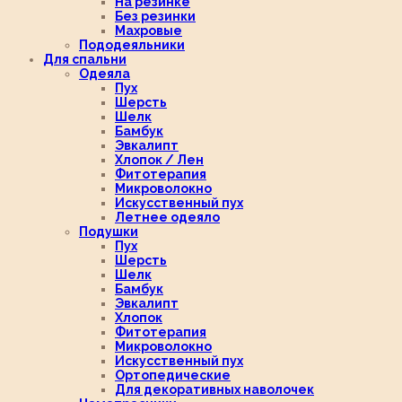
На резинке
Без резинки
Махровые
Пододеяльники
Для спальни
Одеяла
Пух
Шерсть
Шелк
Бамбук
Эвкалипт
Хлопок / Лен
Фитотерапия
Микроволокно
Искусственный пух
Летнее одеяло
Подушки
Пух
Шерсть
Шелк
Бамбук
Эвкалипт
Хлопок
Фитотерапия
Микроволокно
Искусственный пух
Ортопедические
Для декоративных наволочек