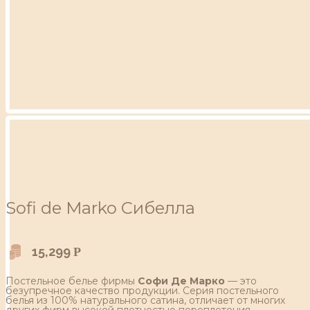
Sofi de Marko Сибелла
15,299
Р
Постельное белье фирмы
Софи Де Марко
— это
безупречное качество продукции. Серия постельного
белья из 100% натурального сатина, отличает от многих
других фирм высокой плотностью переплетения,