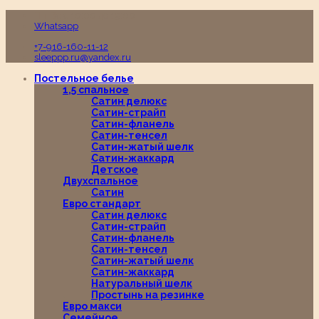
Пн-Вс с 10:00 до 19:00
Whatsapp
+7-916-160-11-12
sleeppp.ru@yandex.ru
Постельное белье
1,5 спальное
Сатин делюкс
Сатин-страйп
Сатин-фланель
Сатин-тенсел
Сатин-жатый шелк
Сатин-жаккард
Детское
Двухспальное
Сатин
Евро стандарт
Сатин делюкс
Сатин-страйп
Сатин-фланель
Сатин-тенсел
Сатин-жатый шелк
Сатин-жаккард
Натуральный шелк
Простынь на резинке
Евро макси
Семейное