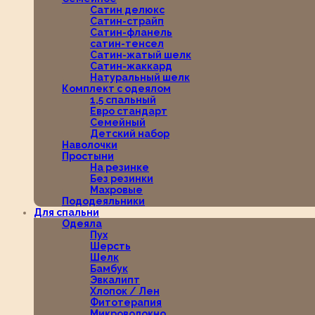
Сатин делюкс
Сатин-страйп
Сатин-фланель
сатин-тенсел
Сатин-жатый шелк
Сатин-жаккард
Натуральный шелк
Комплект с одеялом
1,5 спальный
Евро стандарт
Семейный
Детский набор
Наволочки
Простыни
На резинке
Без резинки
Махровые
Пододеяльники
Для спальни
Одеяла
Пух
Шерсть
Шелк
Бамбук
Эвкалипт
Хлопок / Лен
Фитотерапия
Микроволокно