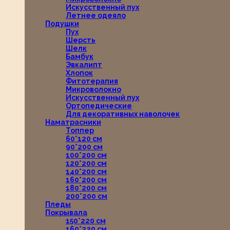
Искусственный пух
Летнее одеяло
Подушки
Пух
Шерсть
Шелк
Бамбук
Эвкалипт
Хлопок
Фитотерапия
Микроволокно
Искусственный пух
Ортопедические
Для декоративных наволочек
Наматрасники
Топпер
60*120 см
90*200 см
100*200 см
120*200 см
140*200 см
160*200 см
180*200 см
200*200 см
Пледы
Покрывала
150*220 см
160*220 см