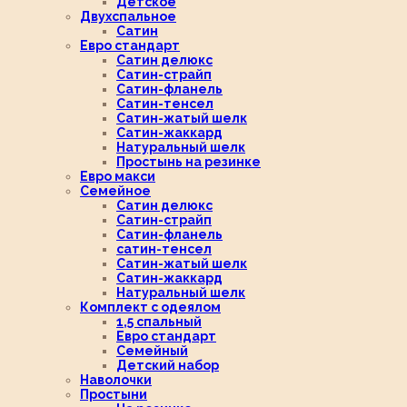
Детское
Двухспальное
Сатин
Евро стандарт
Сатин делюкс
Сатин-страйп
Сатин-фланель
Сатин-тенсел
Сатин-жатый шелк
Сатин-жаккард
Натуральный шелк
Простынь на резинке
Евро макси
Семейное
Сатин делюкс
Сатин-страйп
Сатин-фланель
сатин-тенсел
Сатин-жатый шелк
Сатин-жаккард
Натуральный шелк
Комплект с одеялом
1,5 спальный
Евро стандарт
Семейный
Детский набор
Наволочки
Простыни