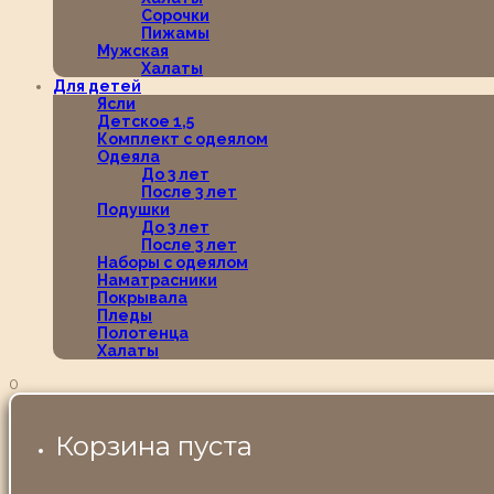
Сорочки
Пижамы
Мужская
Халаты
Для детей
Ясли
Детское 1,5
Комплект с одеялом
Одеяла
До 3 лет
После 3 лет
Подушки
До 3 лет
После 3 лет
Наборы с одеялом
Наматрасники
Покрывала
Пледы
Полотенца
Халаты
0
Корзина пуста