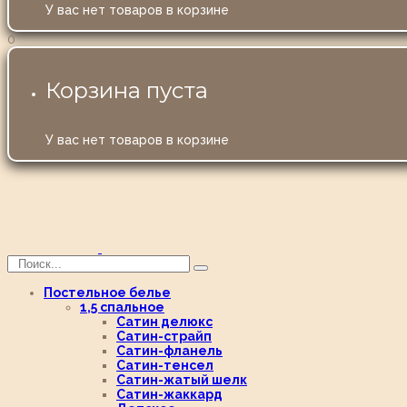
У вас нет товаров в корзине
0
Корзина пуста
У вас нет товаров в корзине
Постельное белье
1,5 спальное
Сатин делюкс
Сатин-страйп
Сатин-фланель
Сатин-тенсел
Сатин-жатый шелк
Сатин-жаккард