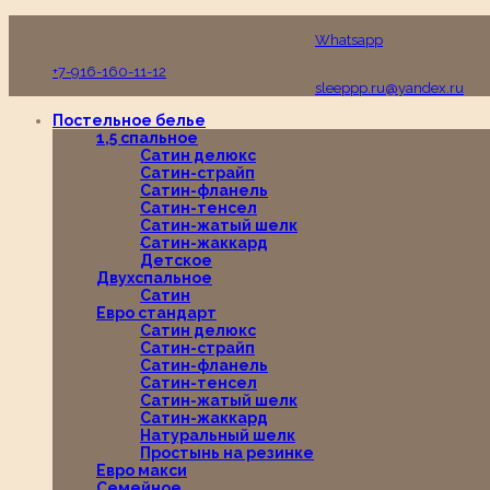
Пн-Вс с 10:00 до 19:00
Whatsapp
+7-916-160-11-12
sleeppp.ru@yandex.ru
Постельное белье
1,5 спальное
Сатин делюкс
Сатин-страйп
Сатин-фланель
Сатин-тенсел
Сатин-жатый шелк
Сатин-жаккард
Детское
Двухспальное
Сатин
Евро стандарт
Сатин делюкс
Сатин-страйп
Сатин-фланель
Сатин-тенсел
Сатин-жатый шелк
Сатин-жаккард
Натуральный шелк
Простынь на резинке
Евро макси
Семейное