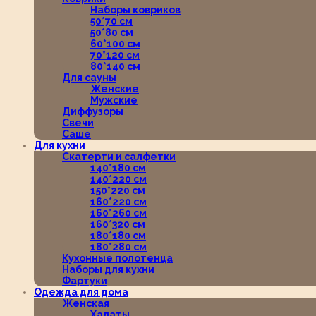
Наборы ковриков
50*70 см
50*80 см
60*100 см
70*120 см
80*140 см
Для сауны
Женские
Мужские
Диффузоры
Свечи
Саше
Для кухни
Скатерти и салфетки
140*180 см
140*220 см
150*220 см
160*220 см
160*260 см
160*320 см
180*180 см
180*280 см
Кухонные полотенца
Наборы для кухни
Фартуки
Одежда для дома
Женская
Халаты