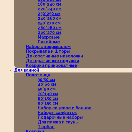
180*240 см
220*240 см
230*250 см
240*260 см
250*270 см
260*260 см
260*270 см
Махровые
Пикейные
Набор с покрывалом
Покрывала и Шторы
Декоративные наволочки
Декоративные подушки
Коврики прикроватные
Для ванной
Полотенца
30*50 см
40*60 см
50*90 см
70*140 см
80*150 см
90*150 см
Набор лицевое и банное
Наборы салфеток
Подарочные наборы
Для пляжа и сауны
Тюрбан
Коврики