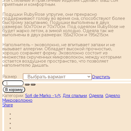
Эти стильные и практичные изделия сделают Ваш сон
приятным и комфортным.
Подушки RubyRose упругие, они прекрасно
поддерживают голову во время сна, способствуют более
быстрому засыпанию. Подушки выполнены в двух
размерах: 50х70см и 70х70см. Под одеялом RubyRose не
будет жарко летом, а зимой холодно. Одеяла так же
выполнены в двух размерах: 155х210см и 195х215см.
Наполнитель – эковолокно, не впитывает запахи и не
вызывает аллергии. Обладает высокой прочностью,
хорошо сохраняет форму. Эковолокно состоит из
множества скрученных микроволокон, между которыми
остается воздушное пространство, что позволяет
наполнителю дышать.
Размер
Очистить
В корзину
Категории:
Sofi de Marko -3/5
,
Для спальни
,
Одеяла
,
Одеяло
Микроволокно
Share