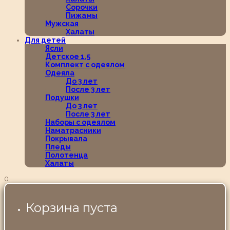
Сорочки
Пижамы
Мужская
Халаты
Для детей
Ясли
Детское 1,5
Комплект с одеялом
Одеяла
До 3 лет
После 3 лет
Подушки
До 3 лет
После 3 лет
Наборы с одеялом
Наматрасники
Покрывала
Пледы
Полотенца
Халаты
0
Корзина пуста