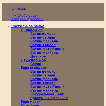
Пн-Вс с 10:00 до 19:00
Whatsapp
+7-916-160-11-12
sleeppp.ru@yandex.ru
Постельное белье
1,5 спальное
Сатин делюкс
Сатин-страйп
Сатин-фланель
Сатин-тенсел
Сатин-жатый шелк
Сатин-жаккард
Детское
Двухспальное
Сатин
Евро стандарт
Сатин делюкс
Сатин-страйп
Сатин-фланель
Сатин-тенсел
Сатин-жатый шелк
Сатин-жаккард
Натуральный шелк
Простынь на резинке
Евро макси
Семейное