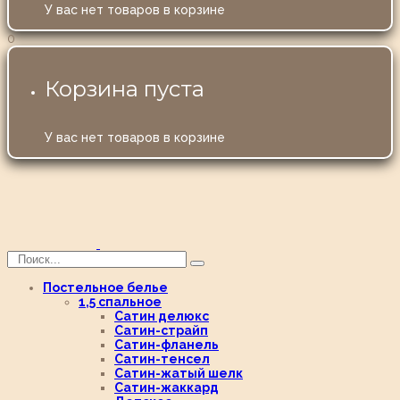
У вас нет товаров в корзине
0
Корзина пуста
У вас нет товаров в корзине
Постельное белье
1,5 спальное
Сатин делюкс
Сатин-страйп
Сатин-фланель
Сатин-тенсел
Сатин-жатый шелк
Сатин-жаккард