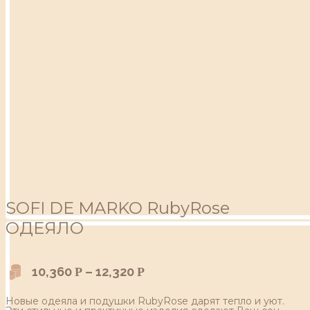
SOFI DE MARKO RubyRose
ОДЕЯЛО
10,360
–
12,320
Р
Р
Новые одеяла и подушки RubyRose дарят тепло и уют.