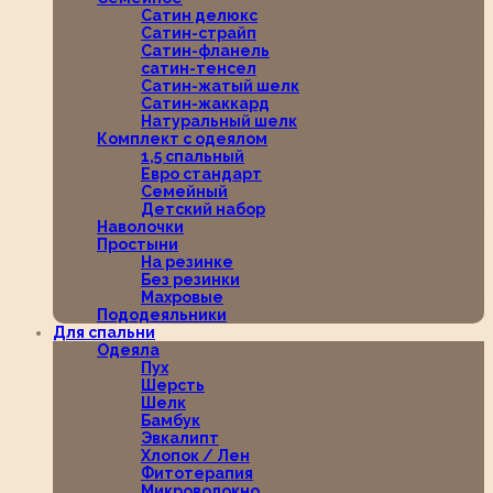
Сатин делюкс
Сатин-страйп
Сатин-фланель
сатин-тенсел
Сатин-жатый шелк
Сатин-жаккард
Натуральный шелк
Комплект с одеялом
1,5 спальный
Евро стандарт
Семейный
Детский набор
Наволочки
Простыни
На резинке
Без резинки
Махровые
Пододеяльники
Для спальни
Одеяла
Пух
Шерсть
Шелк
Бамбук
Эвкалипт
Хлопок / Лен
Фитотерапия
Микроволокно