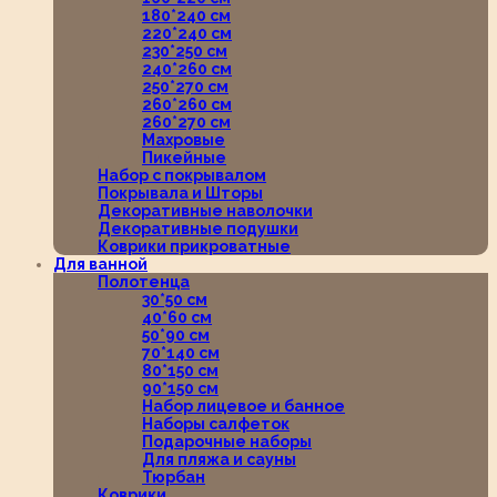
180*240 см
220*240 см
230*250 см
240*260 см
250*270 см
260*260 см
260*270 см
Махровые
Пикейные
Набор с покрывалом
Покрывала и Шторы
Декоративные наволочки
Декоративные подушки
Коврики прикроватные
Для ванной
Полотенца
30*50 см
40*60 см
50*90 см
70*140 см
80*150 см
90*150 см
Набор лицевое и банное
Наборы салфеток
Подарочные наборы
Для пляжа и сауны
Тюрбан
Коврики