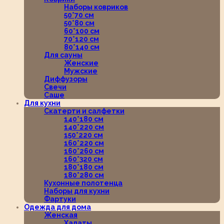
Наборы ковриков
50*70 см
50*80 см
60*100 см
70*120 см
80*140 см
Для сауны
Женские
Мужские
Диффузоры
Свечи
Саше
Для кухни
Скатерти и салфетки
140*180 см
140*220 см
150*220 см
160*220 см
160*260 см
160*320 см
180*180 см
180*280 см
Кухонные полотенца
Наборы для кухни
Фартуки
Одежда для дома
Женская
Халаты