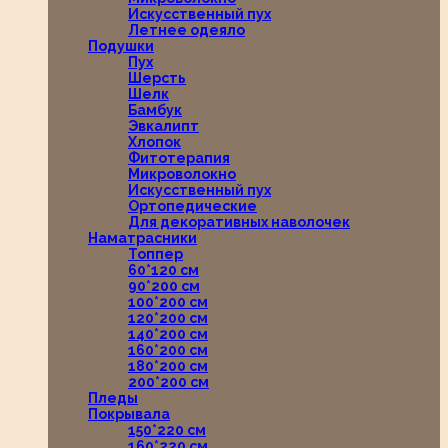
Искусственный пух
Летнее одеяло
Подушки
Пух
Шерсть
Шелк
Бамбук
Эвкалипт
Хлопок
Фитотерапия
Микроволокно
Искусственный пух
Ортопедические
Для декоративных наволочек
Наматрасники
Топпер
60*120 см
90*200 см
100*200 см
120*200 см
140*200 см
160*200 см
180*200 см
200*200 см
Пледы
Покрывала
150*220 см
160*220 см