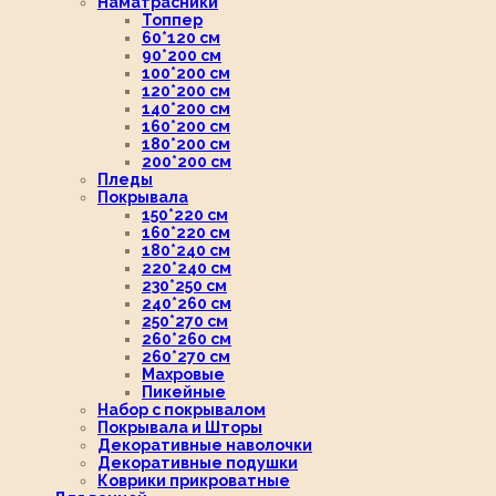
Наматрасники
Топпер
60*120 см
90*200 см
100*200 см
120*200 см
140*200 см
160*200 см
180*200 см
200*200 см
Пледы
Покрывала
150*220 см
160*220 см
180*240 см
220*240 см
230*250 см
240*260 см
250*270 см
260*260 см
260*270 см
Махровые
Пикейные
Набор с покрывалом
Покрывала и Шторы
Декоративные наволочки
Декоративные подушки
Коврики прикроватные