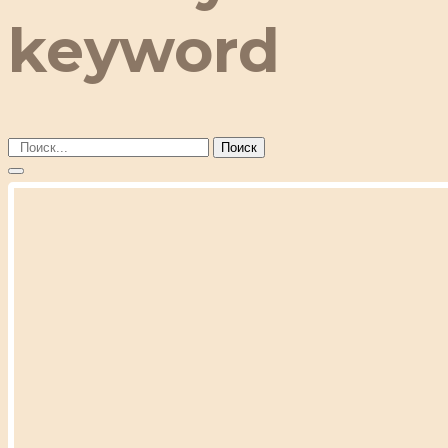
keyword
Поиск