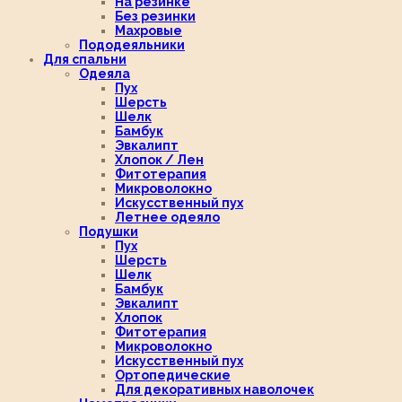
На резинке
Без резинки
Махровые
Пододеяльники
Для спальни
Одеяла
Пух
Шерсть
Шелк
Бамбук
Эвкалипт
Хлопок / Лен
Фитотерапия
Микроволокно
Искусственный пух
Летнее одеяло
Подушки
Пух
Шерсть
Шелк
Бамбук
Эвкалипт
Хлопок
Фитотерапия
Микроволокно
Искусственный пух
Ортопедические
Для декоративных наволочек