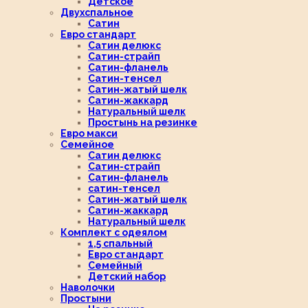
Детское
Двухспальное
Сатин
Евро стандарт
Сатин делюкс
Сатин-страйп
Сатин-фланель
Сатин-тенсел
Сатин-жатый шелк
Сатин-жаккард
Натуральный шелк
Простынь на резинке
Евро макси
Семейное
Сатин делюкс
Сатин-страйп
Сатин-фланель
сатин-тенсел
Сатин-жатый шелк
Сатин-жаккард
Натуральный шелк
Комплект с одеялом
1,5 спальный
Евро стандарт
Семейный
Детский набор
Наволочки
Простыни