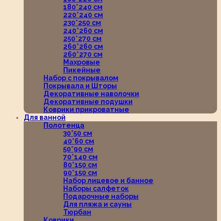
180*240 см
220*240 см
230*250 см
240*260 см
250*270 см
260*260 см
260*270 см
Махровые
Пикейные
Набор с покрывалом
Покрывала и Шторы
Декоративные наволочки
Декоративные подушки
Коврики прикроватные
Для ванной
Полотенца
30*50 см
40*60 см
50*90 см
70*140 см
80*150 см
90*150 см
Набор лицевое и банное
Наборы салфеток
Подарочные наборы
Для пляжа и сауны
Тюрбан
Коврики