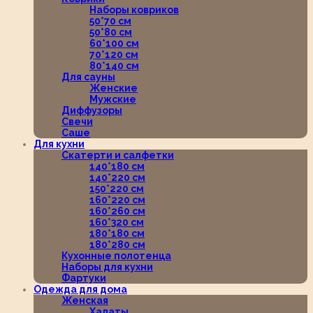
Наборы ковриков
50*70 см
50*80 см
60*100 см
70*120 см
80*140 см
Для сауны
Женские
Мужские
Диффузоры
Свечи
Саше
Для кухни
Скатерти и салфетки
140*180 см
140*220 см
150*220 см
160*220 см
160*260 см
160*320 см
180*180 см
180*280 см
Кухонные полотенца
Наборы для кухни
Фартуки
Одежда для дома
Женская
Халаты