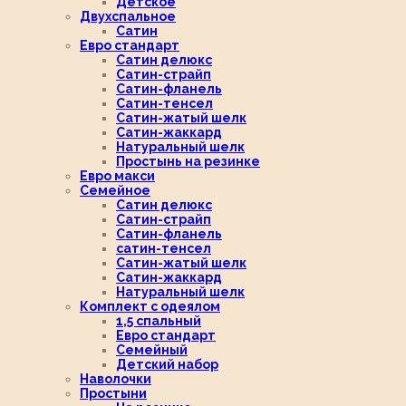
Детское
Двухспальное
Сатин
Евро стандарт
Сатин делюкс
Сатин-страйп
Сатин-фланель
Сатин-тенсел
Сатин-жатый шелк
Сатин-жаккард
Натуральный шелк
Простынь на резинке
Евро макси
Семейное
Сатин делюкс
Сатин-страйп
Сатин-фланель
сатин-тенсел
Сатин-жатый шелк
Сатин-жаккард
Натуральный шелк
Комплект с одеялом
1,5 спальный
Евро стандарт
Семейный
Детский набор
Наволочки
Простыни