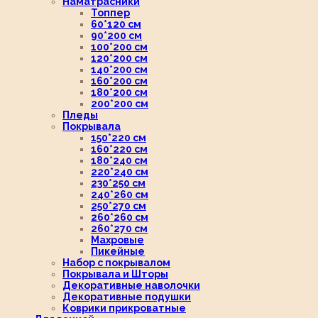
Наматрасники
Топпер
60*120 см
90*200 см
100*200 см
120*200 см
140*200 см
160*200 см
180*200 см
200*200 см
Пледы
Покрывала
150*220 см
160*220 см
180*240 см
220*240 см
230*250 см
240*260 см
250*270 см
260*260 см
260*270 см
Махровые
Пикейные
Набор с покрывалом
Покрывала и Шторы
Декоративные наволочки
Декоративные подушки
Коврики прикроватные