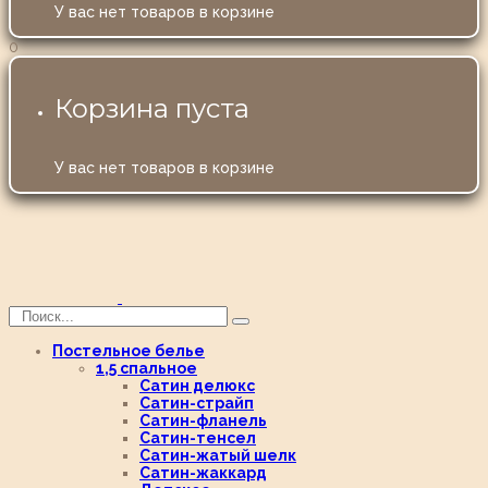
У вас нет товаров в корзине
0
Корзина пуста
У вас нет товаров в корзине
Постельное белье
1,5 спальное
Сатин делюкс
Сатин-страйп
Сатин-фланель
Сатин-тенсел
Сатин-жатый шелк
Сатин-жаккард