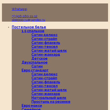
Пн-Вс с 10:00 до 19:00
Whatsapp
+7-916-160-11-12
sleeppp.ru@yandex.ru
Постельное белье
1,5 спальное
Сатин делюкс
Сатин-страйп
Сатин-фланель
Сатин-тенсел
Сатин-жатый шелк
Сатин-жаккард
Детское
Двухспальное
Сатин
Евро стандарт
Сатин делюкс
Сатин-страйп
Сатин-фланель
Сатин-тенсел
Сатин-жатый шелк
Сатин-жаккард
Натуральный шелк
Простынь на резинке
Евро макси
Семейное