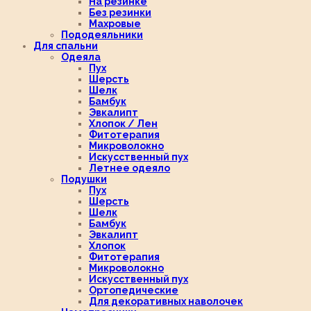
На резинке
Без резинки
Махровые
Пододеяльники
Для спальни
Одеяла
Пух
Шерсть
Шелк
Бамбук
Эвкалипт
Хлопок / Лен
Фитотерапия
Микроволокно
Искусственный пух
Летнее одеяло
Подушки
Пух
Шерсть
Шелк
Бамбук
Эвкалипт
Хлопок
Фитотерапия
Микроволокно
Искусственный пух
Ортопедические
Для декоративных наволочек