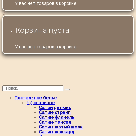
У вас нет товаров в корзине
0
Корзина пуста
У вас нет товаров в корзине
Постельное белье
1,5 спальное
Сатин делюкс
Сатин-страйп
Сатин-фланель
Сатин-тенсел
Сатин-жатый шелк
Сатин-жаккард