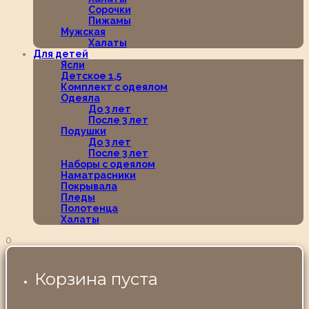
Сорочки
Пижамы
Мужская
Халаты
Для детей
Ясли
Детское 1,5
Комплект с одеялом
Одеяла
До 3 лет
После 3 лет
Подушки
До 3 лет
После 3 лет
Наборы с одеялом
Наматрасники
Покрывала
Пледы
Полотенца
Халаты
0
Корзина пуста