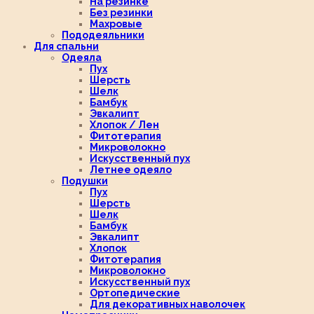
На резинке
Без резинки
Махровые
Пододеяльники
Для спальни
Одеяла
Пух
Шерсть
Шелк
Бамбук
Эвкалипт
Хлопок / Лен
Фитотерапия
Микроволокно
Искусственный пух
Летнее одеяло
Подушки
Пух
Шерсть
Шелк
Бамбук
Эвкалипт
Хлопок
Фитотерапия
Микроволокно
Искусственный пух
Ортопедические
Для декоративных наволочек