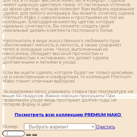
для тех, кто ищет высокое качество и комфорт. Одеяла
имеют широкую цветовую гамму: от пастельных оттенков
до ярких цветов, которая позволит Вам выбрать идеальное
одеяло для любого интерьера. Вы можете сочетать одеяла
Premium Mako с наволочками и простынями из той же
коллекции. Благодаря множеству цветов, которые
идеально сочетаются, Вы сможете создать свой
уникальный дизайн комплекта постельного белья.
Наполнитель в виде искусственного лебяжьего пуха
обеспечивает мягкость и легкость, а также сохраняет
тепло в холодные ночи. Чехол, выполненный из
макосатина, обладает высокой прочностью и
устойчивостью к истиранию, что делает одеяла
долговечными и легкими в уходе.
Если вы ищете одеяло, которое будет не только красивым,
но и качественным и комфортным, то коллекция Premium
Mako станет отличным выбором!
За изделиями легко ухаживать: стирка при температуре не
выше 40 градусов. Важно хорошо просушить! При
правильном уходе вещь прослужит долгие годы, не
потеряв форму и цвет.
Посмотреть всю коллекцию PREMIUM MAKO
Размер
Очистить