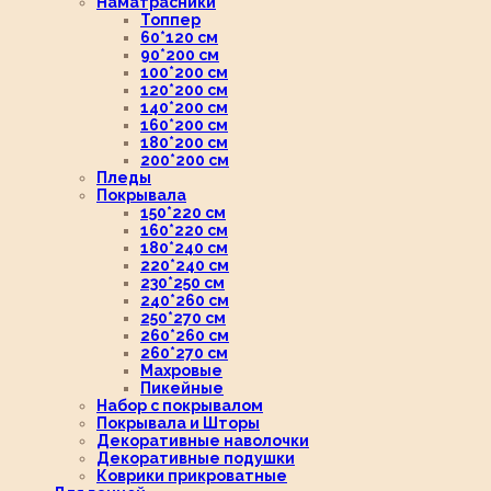
Наматрасники
Топпер
60*120 см
90*200 см
100*200 см
120*200 см
140*200 см
160*200 см
180*200 см
200*200 см
Пледы
Покрывала
150*220 см
160*220 см
180*240 см
220*240 см
230*250 см
240*260 см
250*270 см
260*260 см
260*270 см
Махровые
Пикейные
Набор с покрывалом
Покрывала и Шторы
Декоративные наволочки
Декоративные подушки
Коврики прикроватные