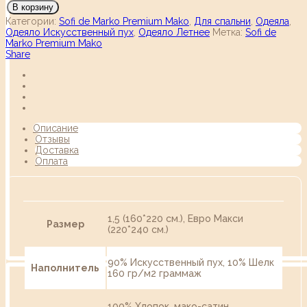
В корзину
Категории:
Sofi de Marko Premium Mako
,
Для спальни
,
Одеяла
,
Одеяло Искусственный пух
,
Одеяло Летнее
Метка:
Sofi de
Marko Premium Mako
Share
Описание
Отзывы
Доставка
Оплата
1,5 (160*220 см.), Евро Макси
Размер
(220*240 см.)
90% Искусственный пух, 10% Шелк
Наполнитель
160 гр/м2 граммаж
100% Хлопок, мако-сатин