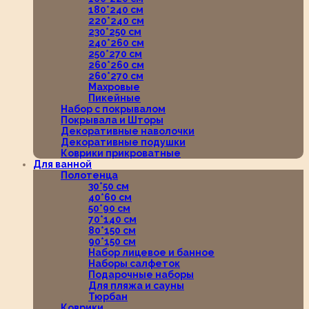
180*240 см
220*240 см
230*250 см
240*260 см
250*270 см
260*260 см
260*270 см
Махровые
Пикейные
Набор с покрывалом
Покрывала и Шторы
Декоративные наволочки
Декоративные подушки
Коврики прикроватные
Для ванной
Полотенца
30*50 см
40*60 см
50*90 см
70*140 см
80*150 см
90*150 см
Набор лицевое и банное
Наборы салфеток
Подарочные наборы
Для пляжа и сауны
Тюрбан
Коврики