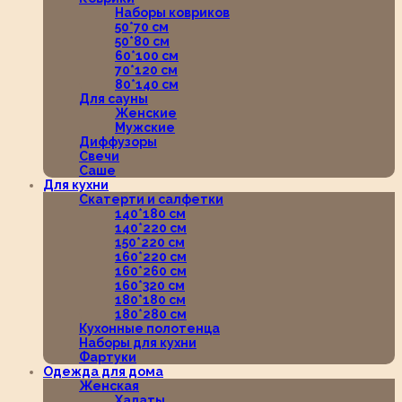
Наборы ковриков
50*70 см
50*80 см
60*100 см
70*120 см
80*140 см
Для сауны
Женские
Мужские
Диффузоры
Свечи
Саше
Для кухни
Скатерти и салфетки
140*180 см
140*220 см
150*220 см
160*220 см
160*260 см
160*320 см
180*180 см
180*280 см
Кухонные полотенца
Наборы для кухни
Фартуки
Одежда для дома
Женская
Халаты