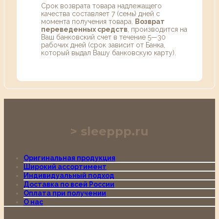
Срок возврата товара надлежащего
качества составляет 7 (семь) дней с
момента получения товара.
Возврат
переведенных средств
, производится на
Ваш банковский счет в течение 5—30
рабочих дней (срок зависит от Банка,
который выдал Вашу банковскую карту).
sleeppp.ru
Оригинальная продукция
Широкий ассортимент
Индивидуальный подход
Доставка по всей России
Оплата при получении
О нас