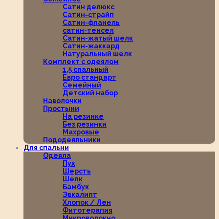
Сатин делюкс
Сатин-страйп
Сатин-фланель
сатин-тенсел
Сатин-жатый шелк
Сатин-жаккард
Натуральный шелк
Комплект с одеялом
1,5 спальный
Евро стандарт
Семейный
Детский набор
Наволочки
Простыни
На резинке
Без резинки
Махровые
Пододеяльники
Для спальни
Одеяла
Пух
Шерсть
Шелк
Бамбук
Эвкалипт
Хлопок / Лен
Фитотерапия
Микроволокно