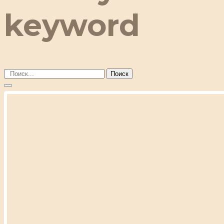
keyword
Поиск