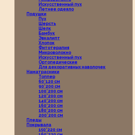
Искусственный пух
Летнее одеяло
Подушки
Пух
Шерсть
Шелк
Бамбук
Эвкалипт
Хлопок
Фитотерапия
Микроволокно
Искусственный пух
Ортопедические
Для декоративных наволочек
Наматрасники
Топпер
60*120 см
90*200 см
100*200 см
120*200 см
140*200 см
160*200 см
180*200 см
200*200 см
Пледы
Покрывала
150*220 см
160*220 см