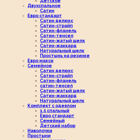
Детское
Двухспальное
Сатин
Евро стандарт
Сатин делюкс
Сатин-страйп
Сатин-фланель
Сатин-тенсел
Сатин-жатый шелк
Сатин-жаккард
Натуральный шелк
Простынь на резинке
Евро макси
Семейное
Сатин делюкс
Сатин-страйп
Сатин-фланель
сатин-тенсел
Сатин-жатый шелк
Сатин-жаккард
Натуральный шелк
Комплект с одеялом
1,5 спальный
Евро стандарт
Семейный
Детский набор
Наволочки
Простыни