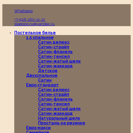
Пн-Вс с 10:00 до 19:00
Whatsapp
+7-916-160-11-12
sleeppp.ru@yandex.ru
Постельное белье
1,5 спальное
Сатин делюкс
Сатин-страйп
Сатин-фланель
Сатин-тенсел
Сатин-жатый шелк
Сатин-жаккард
Детское
Двухспальное
Сатин
Евро стандарт
Сатин делюкс
Сатин-страйп
Сатин-фланель
Сатин-тенсел
Сатин-жатый шелк
Сатин-жаккард
Натуральный шелк
Простынь на резинке
Евро макси
Семейное