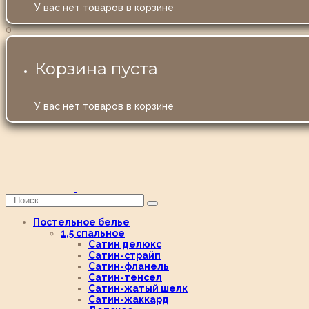
У вас нет товаров в корзине
0
Корзина пуста
У вас нет товаров в корзине
Постельное белье
1,5 спальное
Сатин делюкс
Сатин-страйп
Сатин-фланель
Сатин-тенсел
Сатин-жатый шелк
Сатин-жаккард