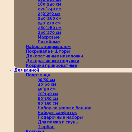
180*240 см
220*240 см
230*250 см
240*260 см
250*270 см
260*260 см
260*270 см
Махровые
Пикейные
Набор с покрывалом
Покрывала и Шторы
Декоративные наволочки
Декоративные подушки
Коврики прикроватные
Для ванной
Полотенца
30*50 см
40*60 см
50*90 см
70*140 см
80*150 см
90*150 см
Набор лицевое и банное
Наборы салфеток
Подарочные наборы
Для пляжа и сауны
Тюрбан
Коврики