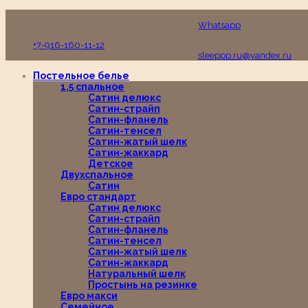
Пн-Вс с 10:00 до 19:00
Whatsapp
+7-916-160-11-12
sleeppp.ru@yandex.ru
Постельное белье
1,5 спальное
Сатин делюкс
Сатин-страйп
Сатин-фланель
Сатин-тенсел
Сатин-жатый шелк
Сатин-жаккард
Детское
Двухспальное
Сатин
Евро стандарт
Сатин делюкс
Сатин-страйп
Сатин-фланель
Сатин-тенсел
Сатин-жатый шелк
Сатин-жаккард
Натуральный шелк
Простынь на резинке
Евро макси
Семейное