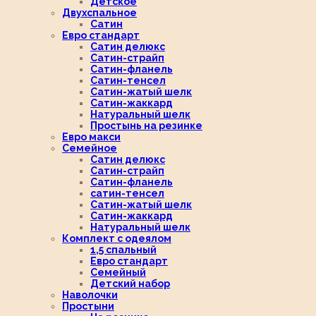
Детское
Двухспальное
Сатин
Евро стандарт
Сатин делюкс
Сатин-страйп
Сатин-фланель
Сатин-тенсел
Сатин-жатый шелк
Сатин-жаккард
Натуральный шелк
Простынь на резинке
Евро макси
Семейное
Сатин делюкс
Сатин-страйп
Сатин-фланель
сатин-тенсел
Сатин-жатый шелк
Сатин-жаккард
Натуральный шелк
Комплект с одеялом
1,5 спальный
Евро стандарт
Семейный
Детский набор
Наволочки
Простыни