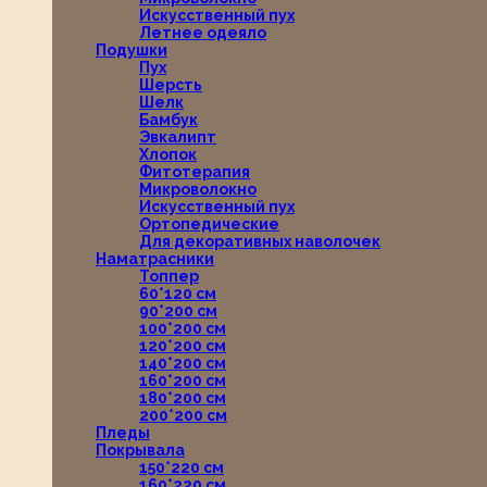
Искусственный пух
Летнее одеяло
Подушки
Пух
Шерсть
Шелк
Бамбук
Эвкалипт
Хлопок
Фитотерапия
Микроволокно
Искусственный пух
Ортопедические
Для декоративных наволочек
Наматрасники
Топпер
60*120 см
90*200 см
100*200 см
120*200 см
140*200 см
160*200 см
180*200 см
200*200 см
Пледы
Покрывала
150*220 см
160*220 см