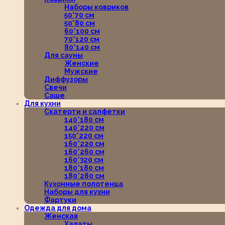
Наборы ковриков
50*70 см
50*80 см
60*100 см
70*120 см
80*140 см
Для сауны
Женские
Мужские
Диффузоры
Свечи
Саше
Для кухни
Скатерти и салфетки
140*180 см
140*220 см
150*220 см
160*220 см
160*260 см
160*320 см
180*180 см
180*280 см
Кухонные полотенца
Наборы для кухни
Фартуки
Одежда для дома
Женская
Халаты