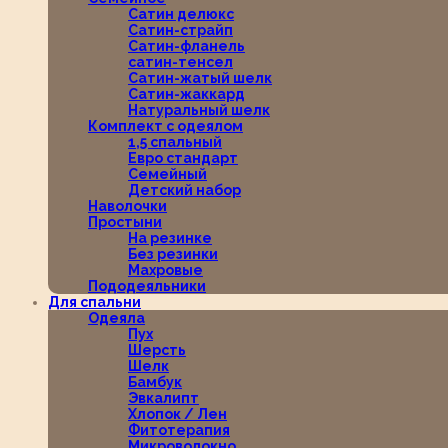
Сатин делюкс
Сатин-страйп
Сатин-фланель
сатин-тенсел
Сатин-жатый шелк
Сатин-жаккард
Натуральный шелк
Комплект с одеялом
1,5 спальный
Евро стандарт
Семейный
Детский набор
Наволочки
Простыни
На резинке
Без резинки
Махровые
Пододеяльники
Для спальни
Одеяла
Пух
Шерсть
Шелк
Бамбук
Эвкалипт
Хлопок / Лен
Фитотерапия
Микроволокно