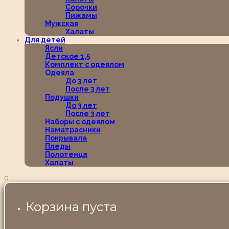
Сорочки
Пижамы
Мужская
Халаты
Для детей
Ясли
Детское 1,5
Комплект с одеялом
Одеяла
До 3 лет
После 3 лет
Подушки
До 3 лет
После 3 лет
Наборы с одеялом
Наматрасники
Покрывала
Пледы
Полотенца
Халаты
0
Корзина пуста