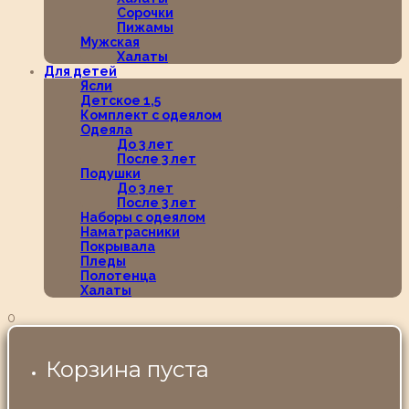
Сорочки
Пижамы
Мужская
Халаты
Для детей
Ясли
Детское 1,5
Комплект с одеялом
Одеяла
До 3 лет
После 3 лет
Подушки
До 3 лет
После 3 лет
Наборы с одеялом
Наматрасники
Покрывала
Пледы
Полотенца
Халаты
0
Корзина пуста