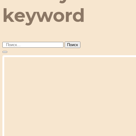
keyword
Поиск