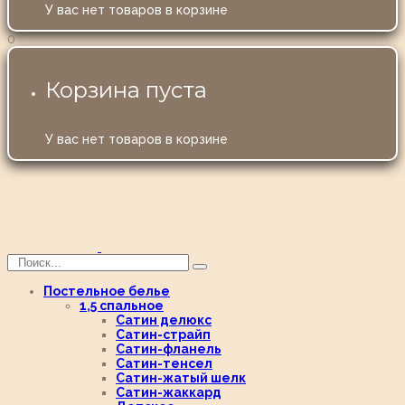
У вас нет товаров в корзине
0
Корзина пуста
У вас нет товаров в корзине
Постельное белье
1,5 спальное
Сатин делюкс
Сатин-страйп
Сатин-фланель
Сатин-тенсел
Сатин-жатый шелк
Сатин-жаккард