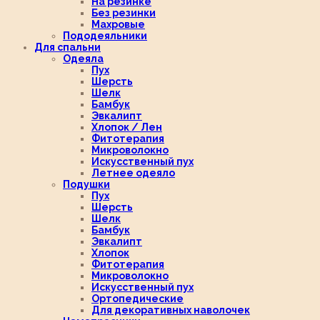
На резинке
Без резинки
Махровые
Пододеяльники
Для спальни
Одеяла
Пух
Шерсть
Шелк
Бамбук
Эвкалипт
Хлопок / Лен
Фитотерапия
Микроволокно
Искусственный пух
Летнее одеяло
Подушки
Пух
Шерсть
Шелк
Бамбук
Эвкалипт
Хлопок
Фитотерапия
Микроволокно
Искусственный пух
Ортопедические
Для декоративных наволочек