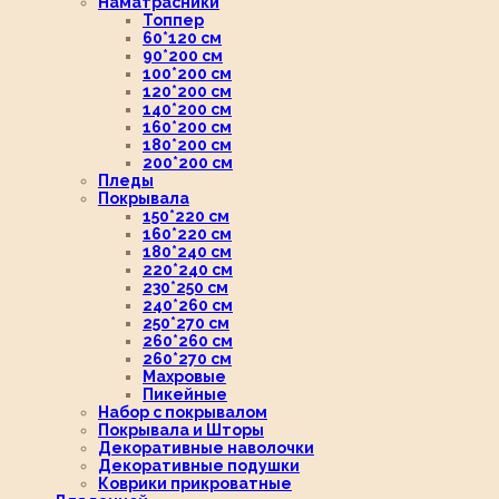
Наматрасники
Топпер
60*120 см
90*200 см
100*200 см
120*200 см
140*200 см
160*200 см
180*200 см
200*200 см
Пледы
Покрывала
150*220 см
160*220 см
180*240 см
220*240 см
230*250 см
240*260 см
250*270 см
260*260 см
260*270 см
Махровые
Пикейные
Набор с покрывалом
Покрывала и Шторы
Декоративные наволочки
Декоративные подушки
Коврики прикроватные