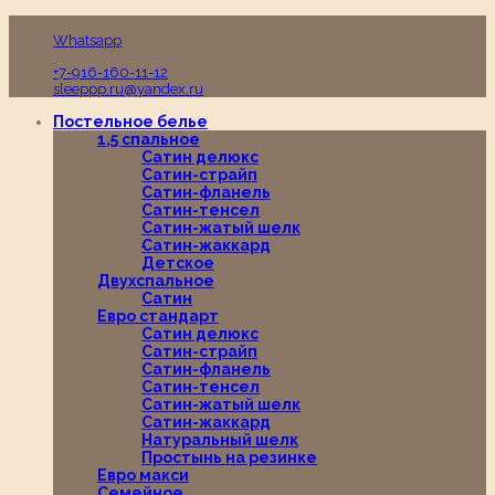
Пн-Вс с 10:00 до 19:00
Whatsapp
+7-916-160-11-12
sleeppp.ru@yandex.ru
Постельное белье
1,5 спальное
Сатин делюкс
Сатин-страйп
Сатин-фланель
Сатин-тенсел
Сатин-жатый шелк
Сатин-жаккард
Детское
Двухспальное
Сатин
Евро стандарт
Сатин делюкс
Сатин-страйп
Сатин-фланель
Сатин-тенсел
Сатин-жатый шелк
Сатин-жаккард
Натуральный шелк
Простынь на резинке
Евро макси
Семейное