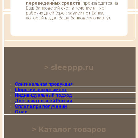
переведенных средств
, производится на
Ваш банковский счет в течение 5—30
рабочих дней (срок зависит от Банка,
который выдал Вашу банковскую карту).
sleeppp.ru
Оригинальная продукция
Широкий ассортимент
Индивидуальный подход
Доставка по всей России
Оплата при получении
О нас
Каталог товаров