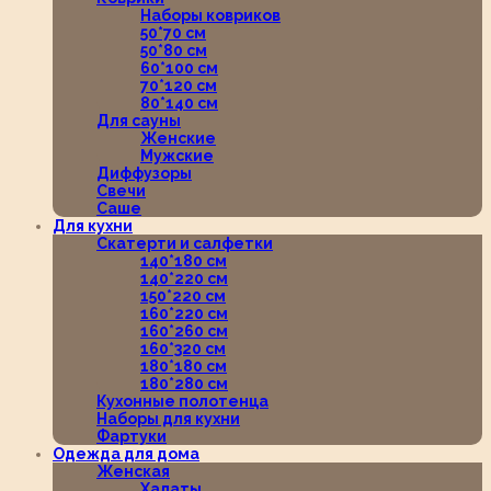
Наборы ковриков
50*70 см
50*80 см
60*100 см
70*120 см
80*140 см
Для сауны
Женские
Мужские
Диффузоры
Свечи
Саше
Для кухни
Скатерти и салфетки
140*180 см
140*220 см
150*220 см
160*220 см
160*260 см
160*320 см
180*180 см
180*280 см
Кухонные полотенца
Наборы для кухни
Фартуки
Одежда для дома
Женская
Халаты