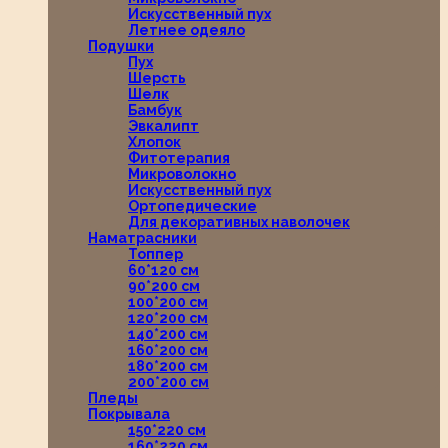
Искусственный пух
Летнее одеяло
Подушки
Пух
Шерсть
Шелк
Бамбук
Эвкалипт
Хлопок
Фитотерапия
Микроволокно
Искусственный пух
Ортопедические
Для декоративных наволочек
Наматрасники
Топпер
60*120 см
90*200 см
100*200 см
120*200 см
140*200 см
160*200 см
180*200 см
200*200 см
Пледы
Покрывала
150*220 см
160*220 см