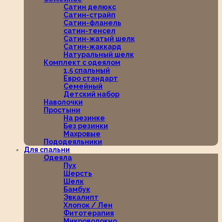
Сатин делюкс
Сатин-страйп
Сатин-фланель
сатин-тенсел
Сатин-жатый шелк
Сатин-жаккард
Натуральный шелк
Комплект с одеялом
1,5 спальный
Евро стандарт
Семейный
Детский набор
Наволочки
Простыни
На резинке
Без резинки
Махровые
Пододеяльники
Для спальни
Одеяла
Пух
Шерсть
Шелк
Бамбук
Эвкалипт
Хлопок / Лен
Фитотерапия
Микроволокно