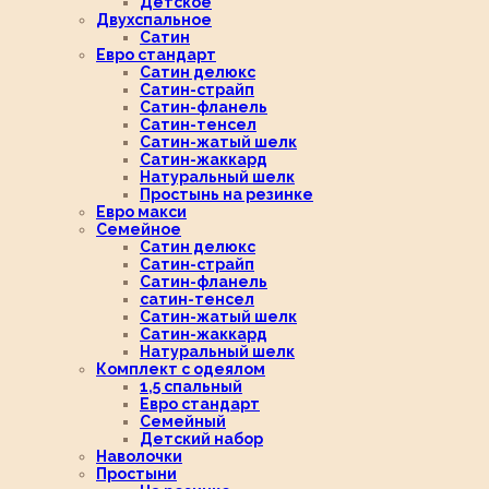
Детское
Двухспальное
Сатин
Евро стандарт
Сатин делюкс
Сатин-страйп
Сатин-фланель
Сатин-тенсел
Сатин-жатый шелк
Сатин-жаккард
Натуральный шелк
Простынь на резинке
Евро макси
Семейное
Сатин делюкс
Сатин-страйп
Сатин-фланель
сатин-тенсел
Сатин-жатый шелк
Сатин-жаккард
Натуральный шелк
Комплект с одеялом
1,5 спальный
Евро стандарт
Семейный
Детский набор
Наволочки
Простыни