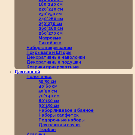
180*240 см
220*240 см
230*250 см
240*260 см
250*270 см
260*260 см
260*270 см
Махровые
Пикейные
Набор с покрывалом
Покрывала и Шторы
Декоративные наволочки
Декоративные подушки
Коврики прикроватные
Для ванной
Полотенца
30*50 см
40*60 см
50*90 см
70*140 см
80*150 см
90*150 см
Набор лицевое и банное
Наборы салфеток
Подарочные наборы
Для пляжа и сауны
Тюрбан
Коврики