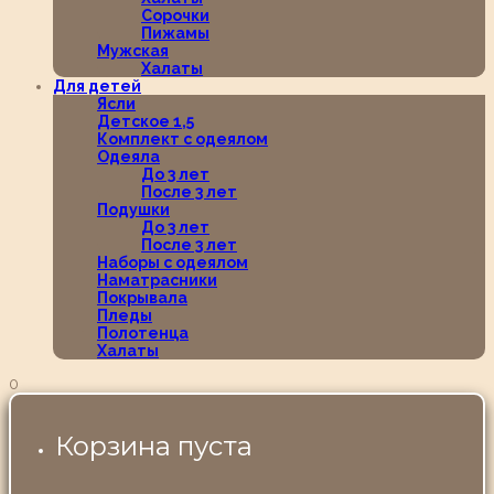
Сорочки
Пижамы
Мужская
Халаты
Для детей
Ясли
Детское 1,5
Комплект с одеялом
Одеяла
До 3 лет
После 3 лет
Подушки
До 3 лет
После 3 лет
Наборы с одеялом
Наматрасники
Покрывала
Пледы
Полотенца
Халаты
0
Корзина пуста