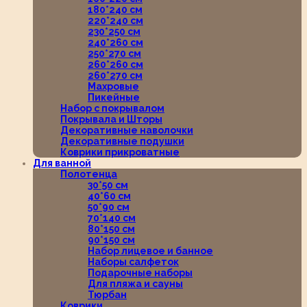
180*240 см
220*240 см
230*250 см
240*260 см
250*270 см
260*260 см
260*270 см
Махровые
Пикейные
Набор с покрывалом
Покрывала и Шторы
Декоративные наволочки
Декоративные подушки
Коврики прикроватные
Для ванной
Полотенца
30*50 см
40*60 см
50*90 см
70*140 см
80*150 см
90*150 см
Набор лицевое и банное
Наборы салфеток
Подарочные наборы
Для пляжа и сауны
Тюрбан
Коврики