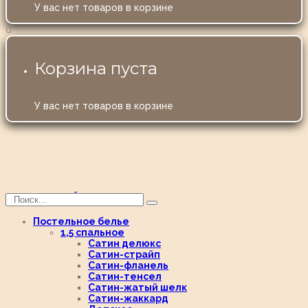
У вас нет товаров в корзине
0
Корзина пуста
У вас нет товаров в корзине
Постельное белье
1,5 спальное
Сатин делюкс
Сатин-страйп
Сатин-фланель
Сатин-тенсел
Сатин-жатый шелк
Сатин-жаккард