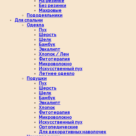
На резинке
Без резинки
Махровые
Пододеяльники
Для спальни
Одеяла
Пух
Шерсть
Шелк
Бамбук
Эвкалипт
Хлопок / Лен
Фитотерапия
Микроволокно
Искусственный пух
Летнее одеяло
Подушки
Пух
Шерсть
Шелк
Бамбук
Эвкалипт
Хлопок
Фитотерапия
Микроволокно
Искусственный пух
Ортопедические
Для декоративных наволочек