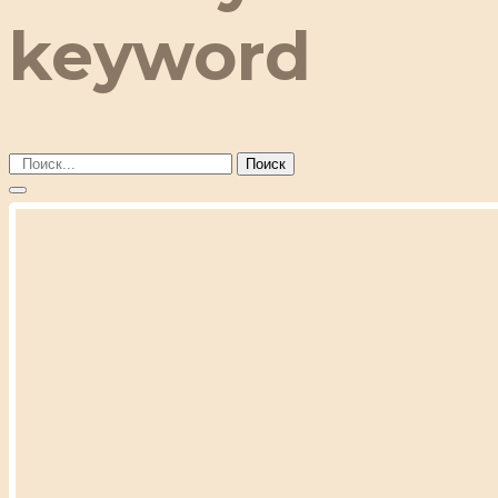
keyword
Поиск