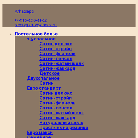
Пн-Вс с 10:00 до 19:00
Whatsapp
+7-916-160-11-12
sleeppp.ru@yandex.ru
Постельное белье
1,5 спальное
Сатин делюкс
Сатин-страйп
Сатин-фланель
Сатин-тенсел
Сатин-жатый шелк
Сатин-жаккард
Детское
Двухспальное
Сатин
Евро стандарт
Сатин делюкс
Сатин-страйп
Сатин-фланель
Сатин-тенсел
Сатин-жатый шелк
Сатин-жаккард
Натуральный шелк
Простынь на резинке
Евро макси
Семейное