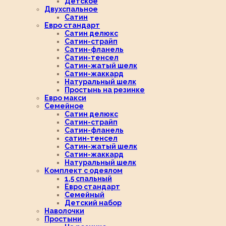
Детское
Двухспальное
Сатин
Евро стандарт
Сатин делюкс
Сатин-страйп
Сатин-фланель
Сатин-тенсел
Сатин-жатый шелк
Сатин-жаккард
Натуральный шелк
Простынь на резинке
Евро макси
Семейное
Сатин делюкс
Сатин-страйп
Сатин-фланель
сатин-тенсел
Сатин-жатый шелк
Сатин-жаккард
Натуральный шелк
Комплект с одеялом
1,5 спальный
Евро стандарт
Семейный
Детский набор
Наволочки
Простыни