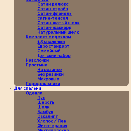
Сатин делюкс
Сатин-страйп
Сатин-фланель
сатин-тенсел
Сатин-жатый шелк
Сатин-жаккард
Натуральный шелк
Комплект с одеялом
1,5 спальный
Евро стандарт
Семейный
Детский набор
Наволочки
Простыни
На резинке
Без резинки
Махровые
Пододеяльники
Для спальни
Одеяла
Пух
Шерсть
Шелк
Бамбук
Эвкалипт
Хлопок / Лен
Фитотерапия
Микроволокно