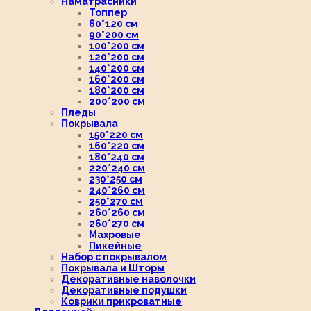
Наматрасники
Топпер
60*120 см
90*200 см
100*200 см
120*200 см
140*200 см
160*200 см
180*200 см
200*200 см
Пледы
Покрывала
150*220 см
160*220 см
180*240 см
220*240 см
230*250 см
240*260 см
250*270 см
260*260 см
260*270 см
Махровые
Пикейные
Набор с покрывалом
Покрывала и Шторы
Декоративные наволочки
Декоративные подушки
Коврики прикроватные