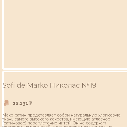
Sofi de Marko Николас №19
12,131
Р
Мако-сатин представляет собой натуральную хлопковую
ткань самого высокого качества, имеющую атласное
(сатиновое) переплетение нитей. Он не содержит
посторонних примесей, в его составе исключительно