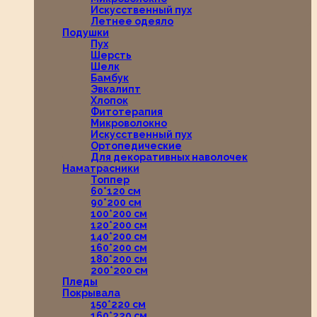
Искусственный пух
Летнее одеяло
Подушки
Пух
Шерсть
Шелк
Бамбук
Эвкалипт
Хлопок
Фитотерапия
Микроволокно
Искусственный пух
Ортопедические
Для декоративных наволочек
Наматрасники
Топпер
60*120 см
90*200 см
100*200 см
120*200 см
140*200 см
160*200 см
180*200 см
200*200 см
Пледы
Покрывала
150*220 см
160*220 см