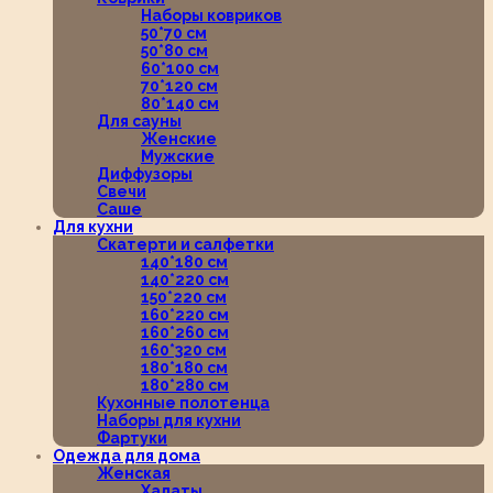
Наборы ковриков
50*70 см
50*80 см
60*100 см
70*120 см
80*140 см
Для сауны
Женские
Мужские
Диффузоры
Свечи
Саше
Для кухни
Скатерти и салфетки
140*180 см
140*220 см
150*220 см
160*220 см
160*260 см
160*320 см
180*180 см
180*280 см
Кухонные полотенца
Наборы для кухни
Фартуки
Одежда для дома
Женская
Халаты