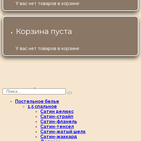
У вас нет товаров в корзине
0
Корзина пуста
У вас нет товаров в корзине
Постельное белье
1,5 спальное
Сатин делюкс
Сатин-страйп
Сатин-фланель
Сатин-тенсел
Сатин-жатый шелк
Сатин-жаккард