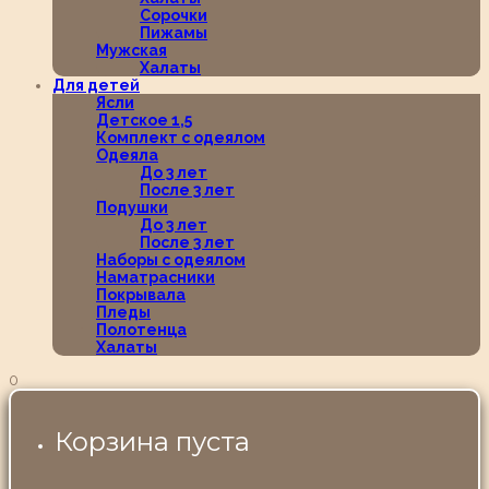
Сорочки
Пижамы
Мужская
Халаты
Для детей
Ясли
Детское 1,5
Комплект с одеялом
Одеяла
До 3 лет
После 3 лет
Подушки
До 3 лет
После 3 лет
Наборы с одеялом
Наматрасники
Покрывала
Пледы
Полотенца
Халаты
0
Корзина пуста