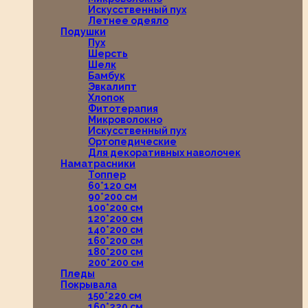
Искусственный пух
Летнее одеяло
Подушки
Пух
Шерсть
Шелк
Бамбук
Эвкалипт
Хлопок
Фитотерапия
Микроволокно
Искусственный пух
Ортопедические
Для декоративных наволочек
Наматрасники
Топпер
60*120 см
90*200 см
100*200 см
120*200 см
140*200 см
160*200 см
180*200 см
200*200 см
Пледы
Покрывала
150*220 см
160*220 см