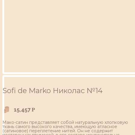
Sofi de Marko Николас №14
15,457
Р
Мако-сатин представляет собой натуральную хлопковую
ткань самого высокого качества, имеющую атласное
(сатиновое) переплетение нитей. Он не содержит
посторонних примесей, в его составе исключительно