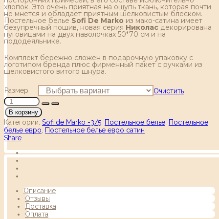
хлопок. Это очень приятная на ощупь ткань, которая почти
не мнется и обладает приятным шелковистым блеском.
Постельное белье
Sofi De Marko
из мако-сатина имеет
безупречный пошив, новая серия
Николас
декорирована
пуговицами на двух наволочках 50*70 см и на
пододеяльнике.
Комплект бережно сложен в подарочную упаковку с
логотипом бренда плюс фирменный пакет с ручками из
шелковистого витого шнура.
Размер
Очистить
В корзину
Категории:
Sofi de Marko -3/5
,
Постельное белье
,
Постельное
белье евро
,
Постельное белье евро сатин
Share
Описание
Отзывы
Доставка
Оплата