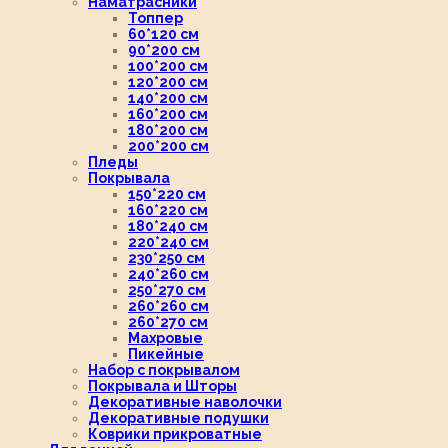
Наматрасники
Топпер
60*120 см
90*200 см
100*200 см
120*200 см
140*200 см
160*200 см
180*200 см
200*200 см
Пледы
Покрывала
150*220 см
160*220 см
180*240 см
220*240 см
230*250 см
240*260 см
250*270 см
260*260 см
260*270 см
Махровые
Пикейные
Набор с покрывалом
Покрывала и Шторы
Декоративные наволочки
Декоративные подушки
Коврики прикроватные