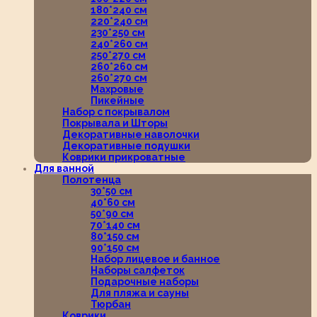
180*240 см
220*240 см
230*250 см
240*260 см
250*270 см
260*260 см
260*270 см
Махровые
Пикейные
Набор с покрывалом
Покрывала и Шторы
Декоративные наволочки
Декоративные подушки
Коврики прикроватные
Для ванной
Полотенца
30*50 см
40*60 см
50*90 см
70*140 см
80*150 см
90*150 см
Набор лицевое и банное
Наборы салфеток
Подарочные наборы
Для пляжа и сауны
Тюрбан
Коврики