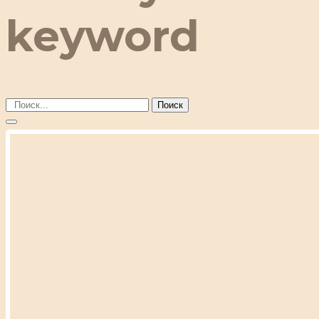
keyword
Поиск