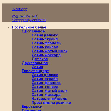
Пн-Вс с 10:00 до 19:00
Whatsapp
+7-916-160-11-12
sleeppp.ru@yandex.ru
Постельное белье
1,5 спальное
Сатин делюкс
Сатин-страйп
Сатин-фланель
Сатин-тенсел
Сатин-жатый шелк
Сатин-жаккард
Детское
Двухспальное
Сатин
Евро стандарт
Сатин делюкс
Сатин-страйп
Сатин-фланель
Сатин-тенсел
Сатин-жатый шелк
Сатин-жаккард
Натуральный шелк
Простынь на резинке
Евро макси
Семейное