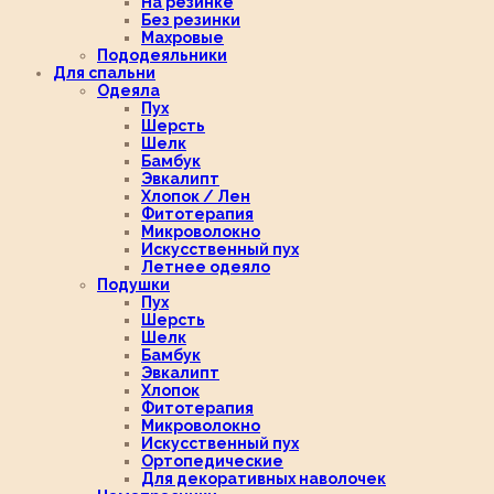
На резинке
Без резинки
Махровые
Пододеяльники
Для спальни
Одеяла
Пух
Шерсть
Шелк
Бамбук
Эвкалипт
Хлопок / Лен
Фитотерапия
Микроволокно
Искусственный пух
Летнее одеяло
Подушки
Пух
Шерсть
Шелк
Бамбук
Эвкалипт
Хлопок
Фитотерапия
Микроволокно
Искусственный пух
Ортопедические
Для декоративных наволочек