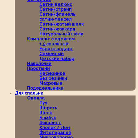
Сатин делюкс
Сатин-страйп
Сатин-фланель
сатин-тенсел
Сатин-жатый шелк
Сатин-жаккард
Натуральный шелк
Комплект с одеялом
1,5 спальный
Евро стандарт
Семейный
Детский набор
Наволочки
Простыни
На резинке
Без резинки
Махровые
Пододеяльники
Для спальни
Одеяла
Пух
Шерсть
Шелк
Бамбук
Эвкалипт
Хлопок / Лен
Фитотерапия
Микроволокно