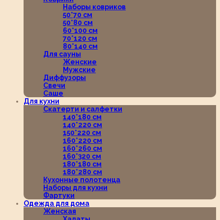
Наборы ковриков
50*70 см
50*80 см
60*100 см
70*120 см
80*140 см
Для сауны
Женские
Мужские
Диффузоры
Свечи
Саше
Для кухни
Скатерти и салфетки
140*180 см
140*220 см
150*220 см
160*220 см
160*260 см
160*320 см
180*180 см
180*280 см
Кухонные полотенца
Наборы для кухни
Фартуки
Одежда для дома
Женская
Халаты