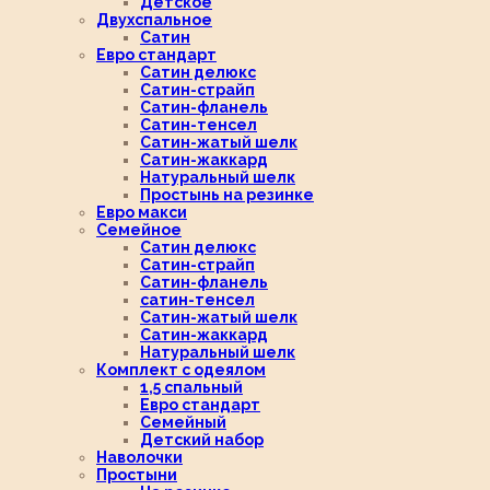
Детское
Двухспальное
Сатин
Евро стандарт
Сатин делюкс
Сатин-страйп
Сатин-фланель
Сатин-тенсел
Сатин-жатый шелк
Сатин-жаккард
Натуральный шелк
Простынь на резинке
Евро макси
Семейное
Сатин делюкс
Сатин-страйп
Сатин-фланель
сатин-тенсел
Сатин-жатый шелк
Сатин-жаккард
Натуральный шелк
Комплект с одеялом
1,5 спальный
Евро стандарт
Семейный
Детский набор
Наволочки
Простыни