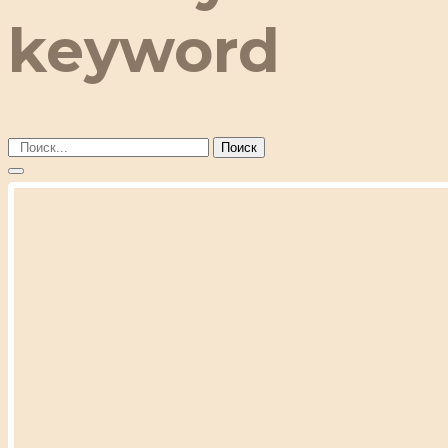
keyword
Поиск