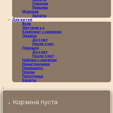
Сорочки
Пижамы
Мужская
Халаты
Для детей
Ясли
Детское 1,5
Комплект с одеялом
Одеяла
До 3 лет
После 3 лет
Подушки
До 3 лет
После 3 лет
Наборы с одеялом
Наматрасники
Покрывала
Пледы
Полотенца
Халаты
0
Корзина пуста