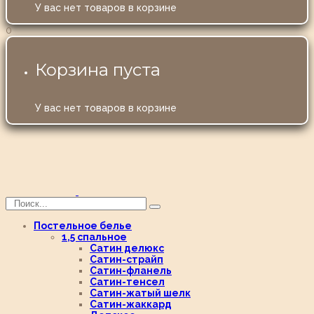
У вас нет товаров в корзине
0
Корзина пуста
У вас нет товаров в корзине
Постельное белье
1,5 спальное
Сатин делюкс
Сатин-страйп
Сатин-фланель
Сатин-тенсел
Сатин-жатый шелк
Сатин-жаккард