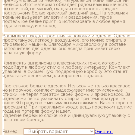
премиум класса из нежной, натуральной ткани макосатин
Нельсон. Этот материал обладает рядом важных качеств:
он прочный, но мягкий, гладкая поверхность придает
постельному белью красивый внешний вид. Натуральная
ткань не вызывает аллергии и раздражения, такое
постельное белье приятно использовать в любое время
года, и в жару, и в холод.
В комплект входят простыня, наволочки и одеяло. Одеяло
простеганное, легкое и воздушное, его можно стирать в
стиральной машине. Благодаря микроволокну в составе
наполнителя для одеяла, оно всегда принимает свою
начальную форму.
Комплекты выполнены в классических тонах, которые
подойдут к любому стилю и любому интерьеру. Комплект
упакован в фирменную, подарочную коробку, это станет
идеальным решением для хорошего подарка.
Постельное белье с одеялом Нельсон не только красивое,
но и прочное, комплект выдерживает многочисленные
стирки, не теряя при этом своей формы и ярких красок. За
изделиями легко ухаживать: стирка при температуре не
выше 30 градусов с минимальным отжимом. Важно хорошо
просушить! При правильном уходе вещь прослужит долгие
годы, не потеряв форму и цвет.
Изделие бережно сложено в индивидуальную упаковку с
логотипом бренда.
Размер
Очистить