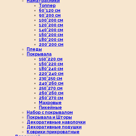
Наматрасники
Топпер
60*120 см
90*200 см
100*200 см
120*200 см
140*200 см
160*200 см
180*200 см
200*200 см
Пледы
Покрывала
150*220 см
160*220 см
180*240 см
220*240 см
230*250 см
240*260 см
250*270 см
260*260 см
260*270 см
Махровые
Пикейные
Набор с покрывалом
Покрывала и Шторы
Декоративные наволочки
Декоративные подушки
Коврики прикроватные