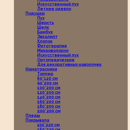
Искусственный пух
Летнее одеяло
Подушки
Пух
Шерсть
Шелк
Бамбук
Эвкалипт
Хлопок
Фитотерапия
Микроволокно
Искусственный пух
Ортопедические
Для декоративных наволочек
Наматрасники
Топпер
60*120 см
90*200 см
100*200 см
120*200 см
140*200 см
160*200 см
180*200 см
200*200 см
Пледы
Покрывала
150*220 см
160*220 см