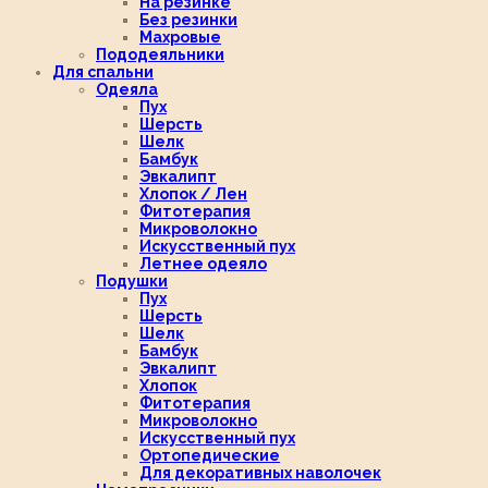
На резинке
Без резинки
Махровые
Пододеяльники
Для спальни
Одеяла
Пух
Шерсть
Шелк
Бамбук
Эвкалипт
Хлопок / Лен
Фитотерапия
Микроволокно
Искусственный пух
Летнее одеяло
Подушки
Пух
Шерсть
Шелк
Бамбук
Эвкалипт
Хлопок
Фитотерапия
Микроволокно
Искусственный пух
Ортопедические
Для декоративных наволочек