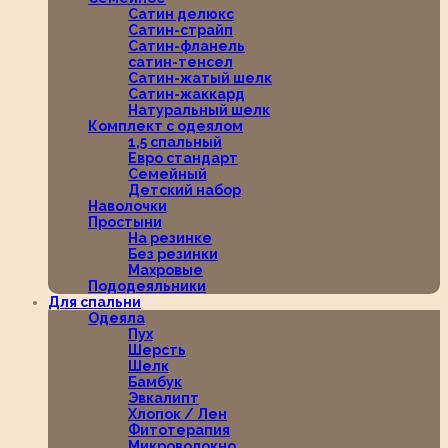
Сатин делюкс
Сатин-страйп
Сатин-фланель
сатин-тенсел
Сатин-жатый шелк
Сатин-жаккард
Натуральный шелк
Комплект с одеялом
1,5 спальный
Евро стандарт
Семейный
Детский набор
Наволочки
Простыни
На резинке
Без резинки
Махровые
Пододеяльники
Для спальни
Одеяла
Пух
Шерсть
Шелк
Бамбук
Эвкалипт
Хлопок / Лен
Фитотерапия
Микроволокно