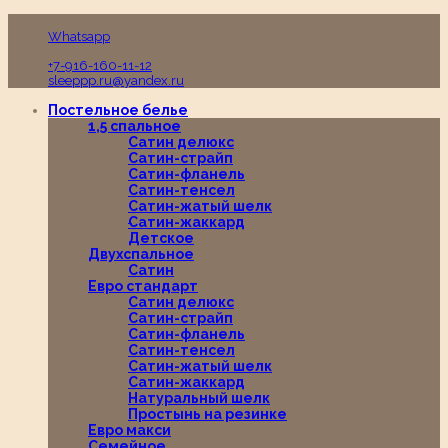
Пн-Вс с 10:00 до 19:00
Whatsapp
+7-916-160-11-12
sleeppp.ru@yandex.ru
Постельное белье
1,5 спальное
Сатин делюкс
Сатин-страйп
Сатин-фланель
Сатин-тенсел
Сатин-жатый шелк
Сатин-жаккард
Детское
Двухспальное
Сатин
Евро стандарт
Сатин делюкс
Сатин-страйп
Сатин-фланель
Сатин-тенсел
Сатин-жатый шелк
Сатин-жаккард
Натуральный шелк
Простынь на резинке
Евро макси
Семейное