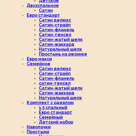
Детское
Двухспальное
Сатин
Евро стандарт
Сатин делюкс
Сатин-страйп
Сатин-фланель
Сатин-тенсел
Сатин-жатый шелк
Сатин-жаккард
Натуральный шелк
Простынь на резинке
Евро макси
Семейное
Сатин делюкс
Сатин-страйп
Сатин-фланель
сатин-тенсел
Сатин-жатый шелк
Сатин-жаккард
Натуральный шелк
Комплект с одеялом
1,5 спальный
Евро стандарт
Семейный
Детский набор
Наволочки
Простыни