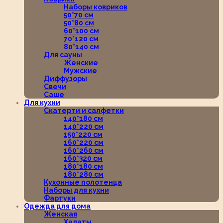
Наборы ковриков
50*70 см
50*80 см
60*100 см
70*120 см
80*140 см
Для сауны
Женские
Мужские
Диффузоры
Свечи
Саше
Для кухни
Скатерти и салфетки
140*180 см
140*220 см
150*220 см
160*220 см
160*260 см
160*320 см
180*180 см
180*280 см
Кухонные полотенца
Наборы для кухни
Фартуки
Одежда для дома
Женская
Халаты