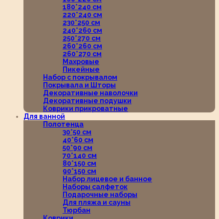
180*240 см
220*240 см
230*250 см
240*260 см
250*270 см
260*260 см
260*270 см
Махровые
Пикейные
Набор с покрывалом
Покрывала и Шторы
Декоративные наволочки
Декоративные подушки
Коврики прикроватные
Для ванной
Полотенца
30*50 см
40*60 см
50*90 см
70*140 см
80*150 см
90*150 см
Набор лицевое и банное
Наборы салфеток
Подарочные наборы
Для пляжа и сауны
Тюрбан
Коврики