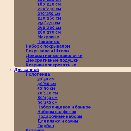
180*240 см
220*240 см
230*250 см
240*260 см
250*270 см
260*260 см
260*270 см
Махровые
Пикейные
Набор с покрывалом
Покрывала и Шторы
Декоративные наволочки
Декоративные подушки
Коврики прикроватные
Для ванной
Полотенца
30*50 см
40*60 см
50*90 см
70*140 см
80*150 см
90*150 см
Набор лицевое и банное
Наборы салфеток
Подарочные наборы
Для пляжа и сауны
Тюрбан
Коврики