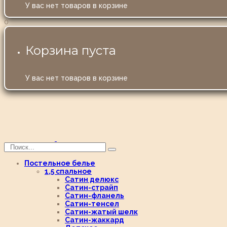
У вас нет товаров в корзине
0
Корзина пуста
У вас нет товаров в корзине
Постельное белье
1,5 спальное
Сатин делюкс
Сатин-страйп
Сатин-фланель
Сатин-тенсел
Сатин-жатый шелк
Сатин-жаккард