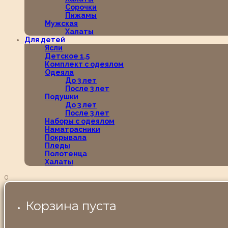
Сорочки
Пижамы
Мужская
Халаты
Для детей
Ясли
Детское 1,5
Комплект с одеялом
Одеяла
До 3 лет
После 3 лет
Подушки
До 3 лет
После 3 лет
Наборы с одеялом
Наматрасники
Покрывала
Пледы
Полотенца
Халаты
0
Корзина пуста