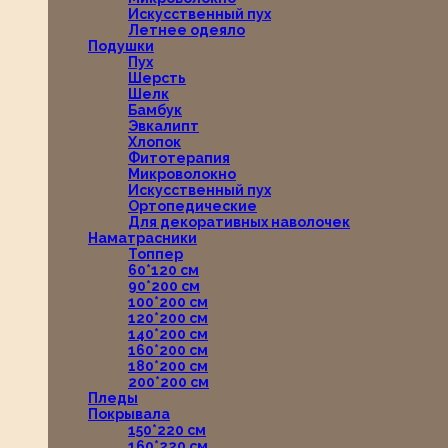
Искусственный пух
Летнее одеяло
Подушки
Пух
Шерсть
Шелк
Бамбук
Эвкалипт
Хлопок
Фитотерапия
Микроволокно
Искусственный пух
Ортопедические
Для декоративных наволочек
Наматрасники
Топпер
60*120 см
90*200 см
100*200 см
120*200 см
140*200 см
160*200 см
180*200 см
200*200 см
Пледы
Покрывала
150*220 см
160*220 см