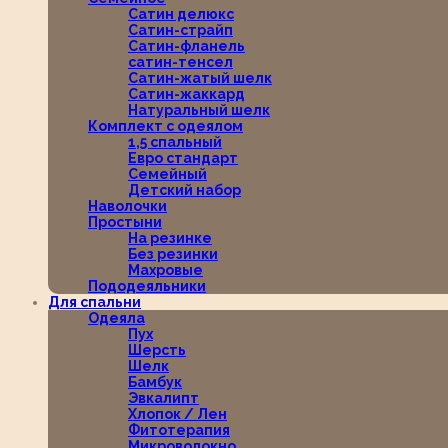
Сатин делюкс
Сатин-страйп
Сатин-фланель
сатин-тенсел
Сатин-жатый шелк
Сатин-жаккард
Натуральный шелк
Комплект с одеялом
1,5 спальный
Евро стандарт
Семейный
Детский набор
Наволочки
Простыни
На резинке
Без резинки
Махровые
Пододеяльники
Для спальни
Одеяла
Пух
Шерсть
Шелк
Бамбук
Эвкалипт
Хлопок / Лен
Фитотерапия
Микроволокно