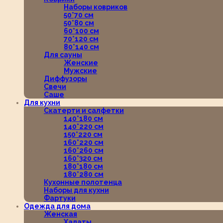
Наборы ковриков
50*70 см
50*80 см
60*100 см
70*120 см
80*140 см
Для сауны
Женские
Мужские
Диффузоры
Свечи
Саше
Для кухни
Скатерти и салфетки
140*180 см
140*220 см
150*220 см
160*220 см
160*260 см
160*320 см
180*180 см
180*280 см
Кухонные полотенца
Наборы для кухни
Фартуки
Одежда для дома
Женская
Халаты