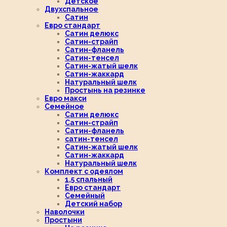
Детское
Двухспальное
Сатин
Евро стандарт
Сатин делюкс
Сатин-страйп
Сатин-фланель
Сатин-тенсел
Сатин-жатый шелк
Сатин-жаккард
Натуральный шелк
Простынь на резинке
Евро макси
Семейное
Сатин делюкс
Сатин-страйп
Сатин-фланель
сатин-тенсел
Сатин-жатый шелк
Сатин-жаккард
Натуральный шелк
Комплект с одеялом
1,5 спальный
Евро стандарт
Семейный
Детский набор
Наволочки
Простыни