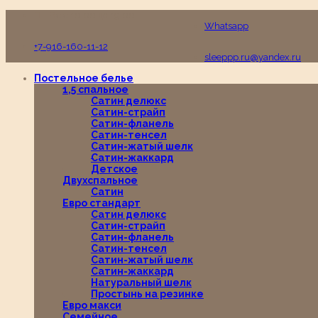
Пн-Вс с 10:00 до 19:00
Whatsapp
+7-916-160-11-12
sleeppp.ru@yandex.ru
Постельное белье
1,5 спальное
Сатин делюкс
Сатин-страйп
Сатин-фланель
Сатин-тенсел
Сатин-жатый шелк
Сатин-жаккард
Детское
Двухспальное
Сатин
Евро стандарт
Сатин делюкс
Сатин-страйп
Сатин-фланель
Сатин-тенсел
Сатин-жатый шелк
Сатин-жаккард
Натуральный шелк
Простынь на резинке
Евро макси
Семейное