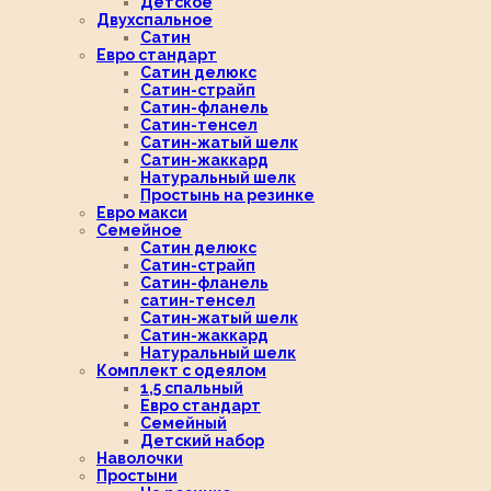
Детское
Двухспальное
Сатин
Евро стандарт
Сатин делюкс
Сатин-страйп
Сатин-фланель
Сатин-тенсел
Сатин-жатый шелк
Сатин-жаккард
Натуральный шелк
Простынь на резинке
Евро макси
Семейное
Сатин делюкс
Сатин-страйп
Сатин-фланель
сатин-тенсел
Сатин-жатый шелк
Сатин-жаккард
Натуральный шелк
Комплект с одеялом
1,5 спальный
Евро стандарт
Семейный
Детский набор
Наволочки
Простыни