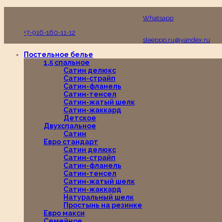
Пн-Вс с 10:00 до 19:00
Whatsapp
+7-916-160-11-12
sleeppp.ru@yandex.ru
Постельное белье
1,5 спальное
Сатин делюкс
Сатин-страйп
Сатин-фланель
Сатин-тенсел
Сатин-жатый шелк
Сатин-жаккард
Детское
Двухспальное
Сатин
Евро стандарт
Сатин делюкс
Сатин-страйп
Сатин-фланель
Сатин-тенсел
Сатин-жатый шелк
Сатин-жаккард
Натуральный шелк
Простынь на резинке
Евро макси
Семейное