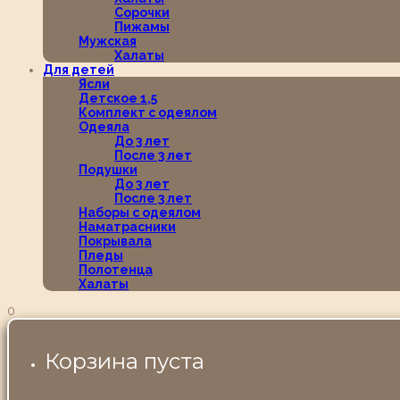
Сорочки
Пижамы
Мужская
Халаты
Для детей
Ясли
Детское 1,5
Комплект с одеялом
Одеяла
До 3 лет
После 3 лет
Подушки
До 3 лет
После 3 лет
Наборы с одеялом
Наматрасники
Покрывала
Пледы
Полотенца
Халаты
0
Корзина пуста