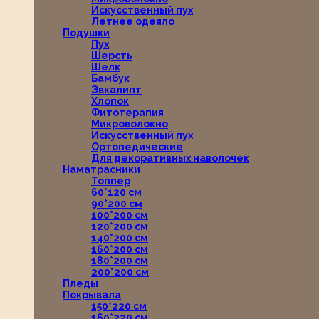
Искусственный пух
Летнее одеяло
Подушки
Пух
Шерсть
Шелк
Бамбук
Эвкалипт
Хлопок
Фитотерапия
Микроволокно
Искусственный пух
Ортопедические
Для декоративных наволочек
Наматрасники
Топпер
60*120 см
90*200 см
100*200 см
120*200 см
140*200 см
160*200 см
180*200 см
200*200 см
Пледы
Покрывала
150*220 см
160*220 см