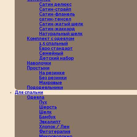
Сатин делюкс
Сатин-страйп
Сатин-фланель
сатин-тенсел
Сатин-жатый шелк
Сатин-жаккард
Натуральный шелк
Комплект с одеялом
1,5 спальный
Евро стандарт
Семейный
Детский набор
Наволочки
Простыни
На резинке
Без резинки
Махровые
Пододеяльники
Для спальни
Одеяла
Пух
Шерсть
Шелк
Бамбук
Эвкалипт
Хлопок / Лен
Фитотерапия
Микроволокно