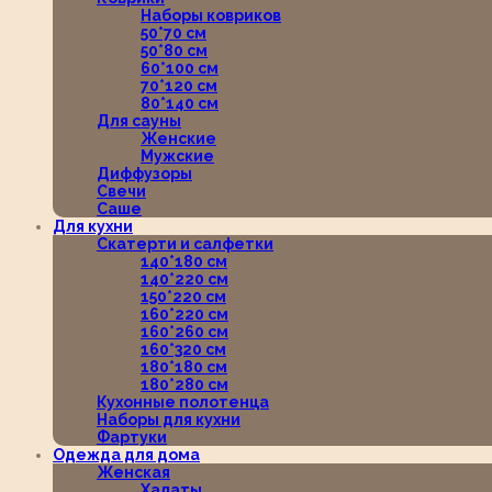
Наборы ковриков
50*70 см
50*80 см
60*100 см
70*120 см
80*140 см
Для сауны
Женские
Мужские
Диффузоры
Свечи
Саше
Для кухни
Скатерти и салфетки
140*180 см
140*220 см
150*220 см
160*220 см
160*260 см
160*320 см
180*180 см
180*280 см
Кухонные полотенца
Наборы для кухни
Фартуки
Одежда для дома
Женская
Халаты