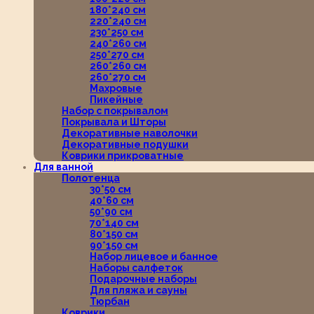
180*240 см
220*240 см
230*250 см
240*260 см
250*270 см
260*260 см
260*270 см
Махровые
Пикейные
Набор с покрывалом
Покрывала и Шторы
Декоративные наволочки
Декоративные подушки
Коврики прикроватные
Для ванной
Полотенца
30*50 см
40*60 см
50*90 см
70*140 см
80*150 см
90*150 см
Набор лицевое и банное
Наборы салфеток
Подарочные наборы
Для пляжа и сауны
Тюрбан
Коврики