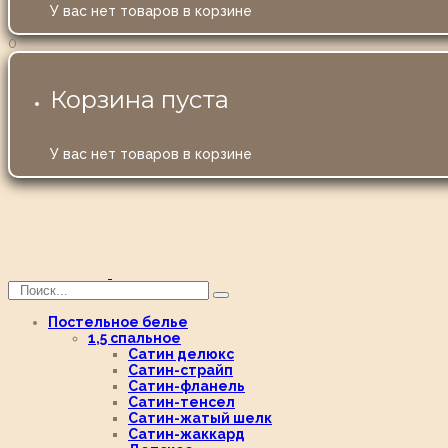
У вас нет товаров в корзине
0
Корзина пуста
У вас нет товаров в корзине
Постельное белье
1,5 спальное
Сатин делюкс
Сатин-страйп
Сатин-фланель
Сатин-тенсел
Сатин-жатый шелк
Сатин-жаккард